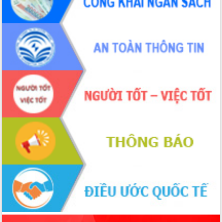
món ăn từ sầu riêng
Đắk Lắk công bố Quy hoạch và xúc
tiến đầu tư tỉnh
Ngành cá ngừ Đắk Lắk chủ động thích
ứng để giữ vững thị trường xuất khẩu
Diễn đàn Kinh tế tư nhân Việt Nam đột
phá cơ chế - Hợp tác công tư
Đề án 06 tạo bước ngoặt đột phá trong
cải cách hành chính tỉnh Đắk Lắk
Kết nối tour, đẩy mạnh chuyển đổi số
để phát triển du lịch Đắk Lắk
Khởi động Dự án Đầu tư xây dựng hạ
tầng kỹ thuật Cụm công nghiệp Tân
Tiến
Gặp mặt các cơ quan báo chí nhân Kỷ
niệm 101 năm Ngày Báo chí Cách
mạng Việt Nam
Đắk Lắk sơ kết 4 năm triển khai thực
hiện Đề án 06 của Chính phủ
Họp báo thông tin về Hội nghị Công bố