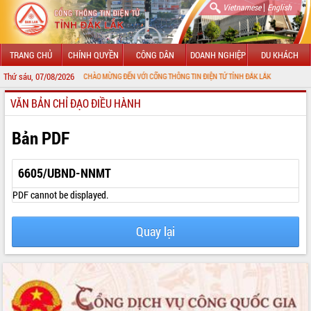
|
Vietnamese
English
TRANG CHỦ
CHÍNH QUYỀN
CÔNG DÂN
DOANH NGHIỆP
DU KHÁCH
Thứ sáu, 07/08/2026
CHÀO MỪNG ĐẾN VỚI CỔNG THÔNG TIN ĐIỆN TỬ TỈNH ĐẮK LẮK
VĂN BẢN CHỈ ĐẠO ĐIỀU HÀNH
GIỚI THIỆU
LÃNH ĐẠO UBND TỈNH
Bản PDF
TIN TỨC SỰ KIỆN
6605/UBND-NNMT
SỞ, BAN, NGÀNH
PDF cannot be displayed.
UBND CÁC XÃ, PHƯỜNG
Quay lại
THÔNG TIN CHỈ ĐẠO ĐIỀU HÀNH
HỆ THỐNG VĂN BẢN
VĂN BẢN HĐND TỈNH