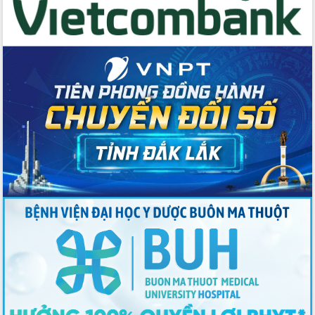
Thứ trưởng Bộ Y tế làm việc với tỉnh
Đắk Lắk về phát triển nhân lực y tế
cho trạm y tế cấp xã
Du lịch Đắk Lắk nâng tầm trải nghiệm
du khách thông qua Hệ thống cơ sở dữ
liệu và Bản đồ số
Tập huấn ứng dụng trí tuệ nhân tạo (AI)
trong thương mại điện tử năm 2026
Đoàn đại biểu Quốc hội tỉnh Đắk Lắk
trao đổi thông tin trước Kỳ họp thứ
nhất, Quốc hội khóa XVI
Quyết liệt cải cách hành chính, khơi
thông nguồn lực phát triển
Nâng cao hiệu lực, hiệu quả HĐND
tỉnh thông qua hiện đại hóa hành chính
Xã Ea Phê gắn cải cách hành chính với
chuyển đổi số
Phó Chủ tịch Thường trực UBND tỉnh
Hồ Thị Nguyên Thảo làm việc tại Trung
tâm Phục vụ hành chính công xã Ea
Phê