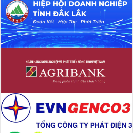
Hội thảo khoa học “Giải pháp thúc đẩy
phát triển nền kinh tế xanh tại tỉnh
Đắk Lắk”
Tăng cường giám sát, đôn đốc thực
hiện nhiệm vụ quản lý tài sản công
hàng tuần
Tháo gỡ những vướng mắc, đẩy mạnh
công tác cải cách thủ tục hành chính
tại Trung tâm Phục vụ hành chính
công tỉnh
Đắk Lắk: Tôn vinh 46 giải pháp tại Hội
thi Sáng tạo Kỹ thuật 2024 - 2025
Đắk Lắk rà soát, điều chỉnh Đề án 190
về phát triển nuôi trồng thủy sản
Phó Chủ tịch UBND tỉnh Đắk Lắk
Trương Công Thái kiểm tra thực địa
Dự án cao tốc Khánh Hòa - Buôn Ma
Thuột
Định vị cà phê Việt Nam như một “di
sản sống” trong dòng chảy toàn cầu