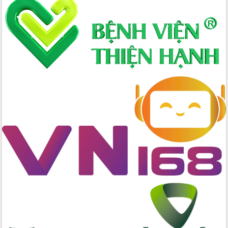
Xây dựng nông thôn mới: Nâng cao đời
sống người dân từ những mô hình thiết
thực
Quyết liệt tháo gỡ vướng mắc, đẩy
nhanh tiến độ các dự án trọng điểm
trong Khu kinh tế Nam Phú Yên
Hòn Yến phát triển du lịch gắn với bảo
tồn biển
Lấy ý kiến điều chỉnh Quy hoạch tỉnh
Đắk Lắk thời kỳ 2021-2030, tầm nhìn
đến năm 2050
Phát động chiến dịch 30 ngày đêm
giải phóng mặt bằng Tuyến đường bộ
ven biển
Đắk Lắk nỗ lực thúc đẩy tăng trưởng
kinh tế từ 10% trở lên trong Quý
II/2026
Đắk Lắk ký kết thỏa thuận hợp tác về
chuyển đổi số giai đoạn 2026 – 2030
với Tập đoàn Bưu chính Viễn thông
Việt Nam