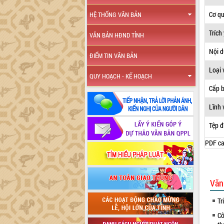
Cơ q
HỆ THỐNG VĂN BẢN
Trích
VĂN BẢN HĐND TỈNH
Nội 
ĐIỂM TIN VĂN BẢN
Loại 
QUY HOẠCH - KẾ HOẠCH
Cấp 
Lĩnh 
Tệp đ
PDF ca
Văn
Tr
Cô