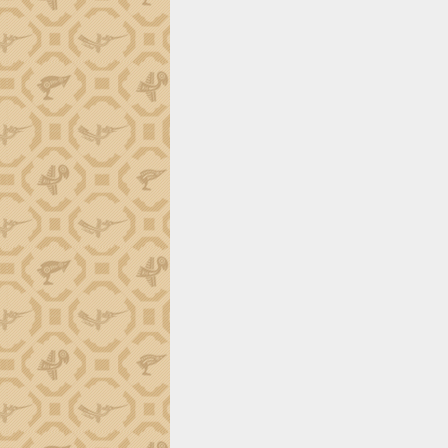
Đắk Lắk công bố Quy hoạch và xúc
tiến đầu tư tỉnh
Ngành cá ngừ Đắk Lắk chủ động thích
ứng để giữ vững thị trường xuất khẩu
Diễn đàn Kinh tế tư nhân Việt Nam đột
phá cơ chế - Hợp tác công tư
Đề án 06 tạo bước ngoặt đột phá trong
cải cách hành chính tỉnh Đắk Lắk
Kết nối tour, đẩy mạnh chuyển đổi số
để phát triển du lịch Đắk Lắk
Khởi động Dự án Đầu tư xây dựng hạ
tầng kỹ thuật Cụm công nghiệp Tân
Tiến
Gặp mặt các cơ quan báo chí nhân Kỷ
niệm 101 năm Ngày Báo chí Cách
mạng Việt Nam
Đắk Lắk sơ kết 4 năm triển khai thực
hiện Đề án 06 của Chính phủ
Họp báo thông tin về Hội nghị Công bố
Quy hoạch và Xúc tiến đầu tư tỉnh Đắk