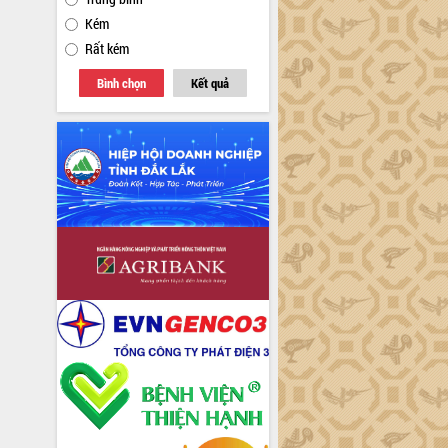
Kém
Rất kém
Bình chọn
Kết quả