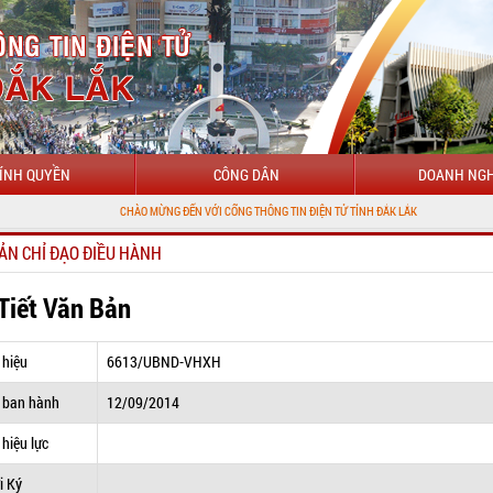
ÍNH QUYỀN
CÔNG DÂN
DOANH NGH
CHÀO MỪNG ĐẾN VỚI CỔNG THÔNG TIN ĐIỆN TỬ TỈNH ĐẮK LẮK
ẢN CHỈ ĐẠO ĐIỀU HÀNH
 Tiết Văn Bản
 hiệu
6613/UBND-VHXH
 ban hành
12/09/2014
hiệu lực
i Ký