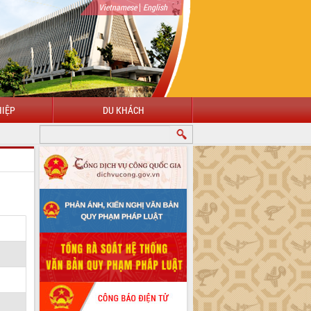
|
Vietnamese
English
IỆP
DU KHÁCH