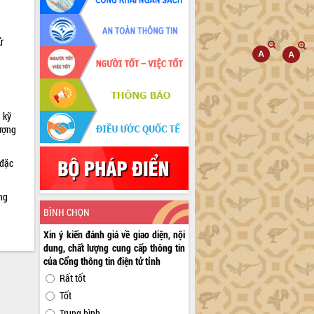
h
ử
 kỹ
lượng
 đặc
ng
BÌNH CHỌN
Xin ý kiến đánh giá về giao diện, nội
dung, chất lượng cung cấp thông tin
của Cổng thông tin điện tử tỉnh
Rất tốt
Tốt
Trung bình