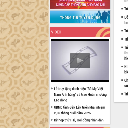
th
Tr
Đề
tỉ
Tr
VIDEO
Tr
Tr
th
hi
Kh
bi
Ch
sử
Lễ truy tặng danh hiệu “Bà Mẹ Việt
Tr
Nam Anh hùng” và trao Huân chương
Lao động
UBND tỉnh Đắk Lắk triển khai nhiệm
vụ 6 tháng cuối năm 2026
Kỳ họp thứ Hai, Hội đồng nhân dân
tỉnh khóa XI quyết nghị nhiều nội dung