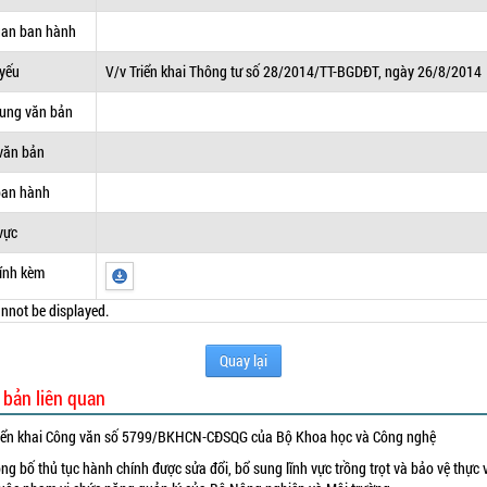
uan ban hành
 yếu
V/v Triển khai Thông tư số 28/2014/TT-BGDĐT, ngày 26/8/2014
dung văn bản
văn bản
ban hành
vực
ính kèm
nnot be displayed.
Quay lại
 bản liên quan
iển khai Công văn số 5799/BKHCN-CĐSQG của Bộ Khoa học và Công nghệ
ng bố thủ tục hành chính được sửa đổi, bổ sung lĩnh vực trồng trọt và bảo vệ thực 