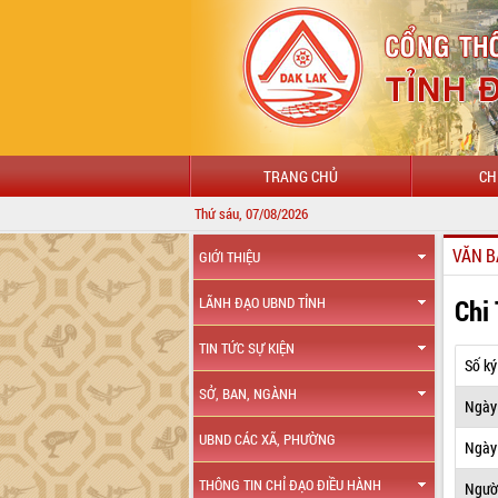
TRANG CHỦ
CH
Thứ sáu, 07/08/2026
VĂN B
GIỚI THIỆU
Chi
LÃNH ĐẠO UBND TỈNH
TIN TỨC SỰ KIỆN
Số ký
SỞ, BAN, NGÀNH
Ngày
UBND CÁC XÃ, PHƯỜNG
Ngày 
THÔNG TIN CHỈ ĐẠO ĐIỀU HÀNH
Ngườ