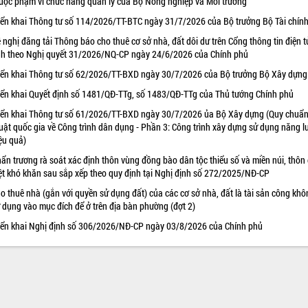
uộc phạm vi chức năng quản lý của Bộ Nông nghiệp và Môi trường
iển khai Thông tư số 114/2026/TT-BTC ngày 31/7/2026 của Bộ trưởng Bộ Tài chín
 nghị đăng tải Thông báo cho thuê cơ sở nhà, đất dôi dư trên Cổng thông tin điện t
nh theo Nghị quyết 31/2026/NQ-CP ngày 24/6/2026 của Chính phủ
iển khai Thông tư số 62/2026/TT-BXD ngày 30/7/2026 của Bộ trưởng Bộ Xây dựng
iển khai Quyết định số 1481/QĐ-TTg, số 1483/QĐ-TTg của Thủ tướng Chính phủ
iển khai Thông tư số 61/2026/TT-BXD ngày 30/7/2026 ủa Bộ Xây dựng (Quy chuẩn
uật quốc gia về Công trình dân dụng - Phần 3: Công trình xây dựng sử dụng năng 
ệu quả)
ẩn trương rà soát xác định thôn vùng đồng bào dân tộc thiểu số và miền núi, thôn
ệt khó khăn sau sắp xếp theo quy định tại Nghị định số 272/2025/NĐ-CP
o thuê nhà (gắn với quyền sử dụng đất) của các cơ sở nhà, đất là tài sản công khô
 dụng vào mục đích để ở trên địa bàn phường (đợt 2)
iển khai Nghị định số 306/2026/NĐ-CP ngày 03/8/2026 của Chính phủ