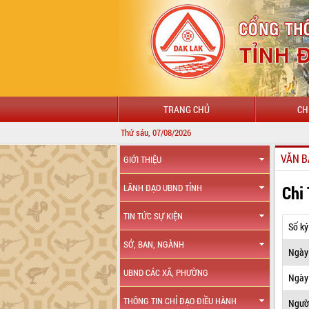
TRANG CHỦ
CH
Thứ sáu, 07/08/2026
VĂN B
GIỚI THIỆU
Chi
LÃNH ĐẠO UBND TỈNH
TIN TỨC SỰ KIỆN
Số ký
SỞ, BAN, NGÀNH
Ngày
UBND CÁC XÃ, PHƯỜNG
Ngày 
THÔNG TIN CHỈ ĐẠO ĐIỀU HÀNH
Ngườ