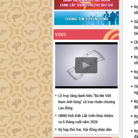
Ng
nh
Sử
tỉ
tá
VIDEO
Ch
ch
Ng
nh
Ng
hi
Th
ng
Lễ truy tặng danh hiệu “Bà Mẹ Việt
Ng
Nam Anh hùng” và trao Huân chương
đế
Lao động
UBND tỉnh Đắk Lắk triển khai nhiệm
Ng
vụ 6 tháng cuối năm 2026
ph
Kỳ họp thứ Hai, Hội đồng nhân dân
Ng
tỉnh khóa XI quyết nghị nhiều nội dung
đầ