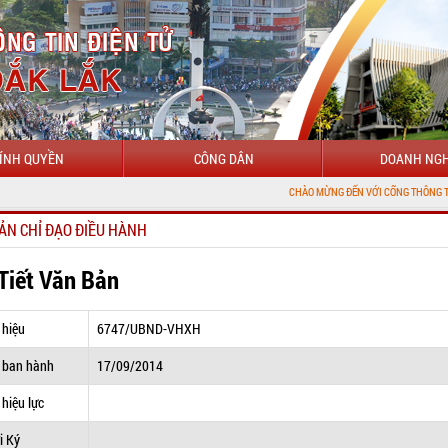
ÍNH QUYỀN
CÔNG DÂN
DOANH NGH
CHÀO MỪNG ĐẾN VỚI CỔNG THÔNG TIN ĐIỆN TỬ
ẢN CHỈ ĐẠO ĐIỀU HÀNH
 Tiết Văn Bản
 hiệu
6747/UBND-VHXH
 ban hành
17/09/2014
hiệu lực
i Ký