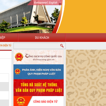
|
Vietnamese
English
IỆP
DU KHÁCH
 TỈNH ĐẮK LẮK