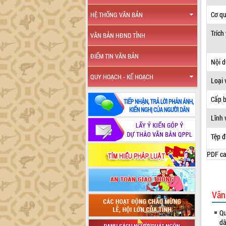
Cơ q
HỆ THỐNG VĂN BẢN
Trích
VĂN BẢN HĐND TỈNH
ĐIỂM TIN VĂN BẢN
Nội 
QUY HOẠCH - KẾ HOẠCH
Loại 
Cấp 
Lĩnh 
Tệp đ
PDF ca
Văn
Qu
dâ