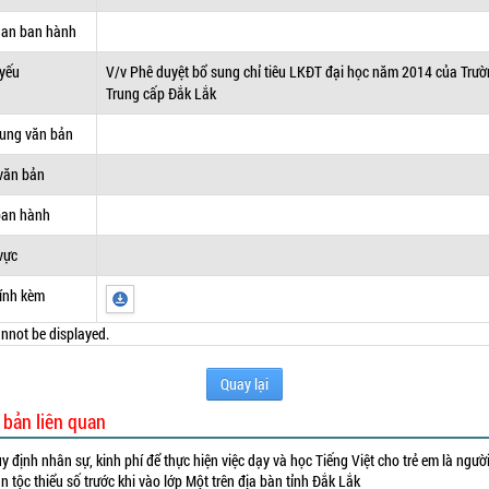
uan ban hành
 yếu
V/v Phê duyệt bổ sung chỉ tiêu LKĐT đại học năm 2014 của Trư
Trung cấp Đắk Lắk
dung văn bản
văn bản
ban hành
vực
ính kèm
nnot be displayed.
Quay lại
 bản liên quan
y định nhân sự, kinh phí để thực hiện việc dạy và học Tiếng Việt cho trẻ em là ngườ
n tộc thiểu số trước khi vào lớp Một trên địa bàn tỉnh Đắk Lắk