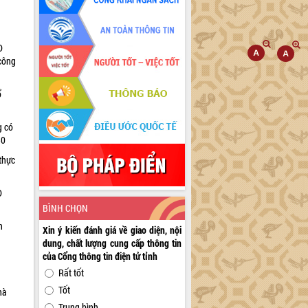
D
 công
ổ
g có
30
thực
D
BÌNH CHỌN
n
Xin ý kiến đánh giá về giao diện, nội
dung, chất lượng cung cấp thông tin
của Cổng thông tin điện tử tỉnh
Rất tốt
Tốt
hà
Trung bình