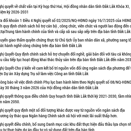
hị quyết về chất vấn tại Kỳ họp thứ Hai, Hội đồng nhân dân tỉnh Đắk Lắk Khóa XI,
iệm kỳ 2026-2031
a đổi khoản 1 Điều 4 Nghị quyết số 02/2025/NQ-HĐND ngày 16/7/2025 của HĐN
nh quy định chính sách hỗ trợ cán bộ , công chức, viên chức và người lao động đến
ctạiTrung tâm hành chính của tỉnh và cấp xã sau sắp xếp trên địa bàn tỉnh Đắk Lắk
uyển giao thẩm quyền chứng thực từ Chủ tịch Ủy ban nhân dân xã, phường sang t
ức hành nghề công chứng trên địa bàn tỉnh Đắk Lắk
hị Quyết-Quy định chính sách hỗ trợ chuyển đổi nghề, giải bản đối với tàu cá khôn
u cầu tiếp tục hoạt động khai thác thủy sản trên địa bàn tỉnh Đắk Lắk đến năm 20
hị Quyết-Cho ý kiến về cam kết bố trí nguồn vốn đối ứng ngân sách địa phương để 
ện Dự án Xây dựng Trụ sở làm việc Công an tỉnh Đắk Lắk
ông báo về việc đính chính Phụ lục ban hành kèm theo Nghị quyết số 08/NQ-HĐN
ày 30 tháng 3 năm 2026 của Hội đồng nhân dân tỉnh Đắk Lắk
hị quyết thông qua điều chỉnh Quy hoạch tỉnh Đắk Lắk thời kỳ 2021-2030, tầm nhì
n năm 2050.
hị quyết quy định một số đối tượng khác được vay từ nguồn vốn ngân sách địa
ương ủy thác qua Ngân hàng Chính sách xã hội với mức lãi suất thấp hơn.
hị quyết điều chỉnh, bổ sung Danh mục các khu đất thực hiện đấu thầu lựa chọn n
u tư thực hiện dự án đầu tư có sử dụng đất trên địa bàn tỉnh