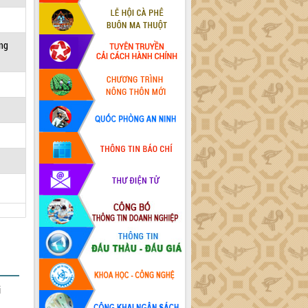
ờng
i