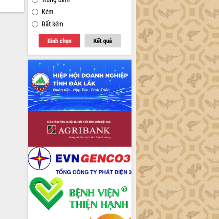
Kém
Rất kém
Bình chọn
Kết quả