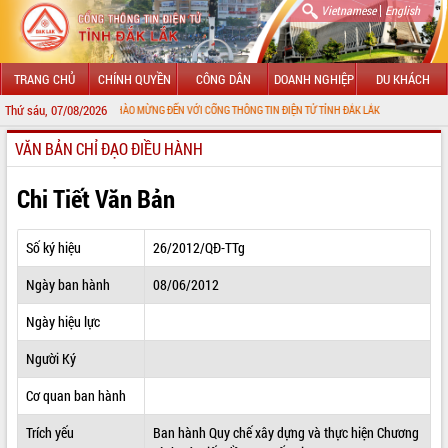
|
Vietnamese
English
TRANG CHỦ
CHÍNH QUYỀN
CÔNG DÂN
DOANH NGHIỆP
DU KHÁCH
Thứ sáu, 07/08/2026
CHÀO MỪNG ĐẾN VỚI CỔNG THÔNG TIN ĐIỆN TỬ TỈNH ĐẮK LẮK
VĂN BẢN CHỈ ĐẠO ĐIỀU HÀNH
GIỚI THIỆU
LÃNH ĐẠO UBND TỈNH
Chi Tiết Văn Bản
TIN TỨC SỰ KIỆN
Số ký hiệu
26/2012/QĐ-TTg
SỞ, BAN, NGÀNH
Ngày ban hành
08/06/2012
UBND CÁC XÃ, PHƯỜNG
Ngày hiệu lực
THÔNG TIN CHỈ ĐẠO ĐIỀU HÀNH
Người Ký
HỆ THỐNG VĂN BẢN
Cơ quan ban hành
Trích yếu
Ban hành Quy chế xây dựng và thực hiện Chương
VĂN BẢN HĐND TỈNH