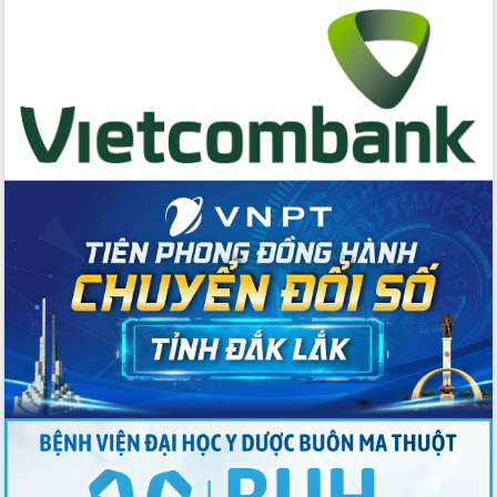
cấp xã
Đắk Lắk phát động hưởng ứng Ngày
Quyền của người tiêu dùng Việt Nam
2026
Đẩy mạnh cải cách hành chính, quyết
tâm đạt được mục tiêu tăng trưởng
hai con số trong năm 2026
Tổ chức trang trọng Lễ hội Đền thờ
Lương Văn Chánh năm 2026
Phó Bí thư Tỉnh ủy Đắk Lắk Đỗ Hữu
Huy giữ chức Bí thư Đảng ủy Ủy Ban
Nhân dân tỉnh
Bệnh án điện tử thúc đẩy chuyển đổi
số y tế tại Đắk Lắk
Chuyển đổi số thư viện: Mở rộng
không gian tri thức trong thời đại số
Đánh giá, rút kinh nghiệm công tác tổ
chức diễn tập trước ngày bầu cử
Chương trình “Gặp gỡ hữu nghị –
Friendship Meeting New Year 2026”