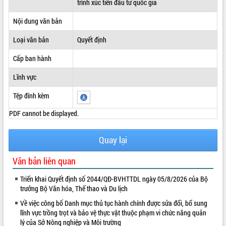
trình xúc tiến đầu tư quốc gia
ĐIỂM TIN VĂN BẢN
Nội dung văn bản
QUY HOẠCH - KẾ HOẠCH
Loại văn bản
Quyết định
Cấp ban hành
Lĩnh vực
Tệp đính kèm
PDF cannot be displayed.
Quay lại
Văn bản liên quan
Triển khai Quyết định số 2044/QĐ-BVHTTDL ngày 05/8/2026 của Bộ
trưởng Bộ Văn hóa, Thể thao và Du lịch
Về việc công bố Danh mục thủ tục hành chính được sửa đổi, bổ sung
lĩnh vực trồng trọt và bảo vệ thực vật thuộc phạm vi chức năng quản
lý của Sở Nông nghiệp và Môi trường