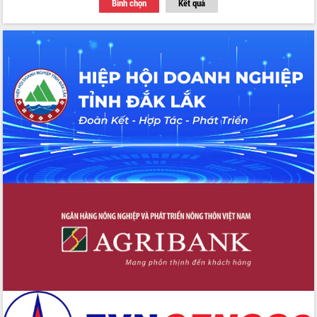
Bình chọn
Kết quả
Thứ trưởng Bộ Y tế làm việc với tỉnh
Đắk Lắk về phát triển nhân lực y tế
cho trạm y tế cấp xã
Du lịch Đắk Lắk nâng tầm trải nghiệm
du khách thông qua Hệ thống cơ sở dữ
liệu và Bản đồ số
Tập huấn ứng dụng trí tuệ nhân tạo (AI)
trong thương mại điện tử năm 2026
Đoàn đại biểu Quốc hội tỉnh Đắk Lắk
trao đổi thông tin trước Kỳ họp thứ
nhất, Quốc hội khóa XVI
Quyết liệt cải cách hành chính, khơi
thông nguồn lực phát triển
Nâng cao hiệu lực, hiệu quả HĐND
tỉnh thông qua hiện đại hóa hành chính
Xã Ea Phê gắn cải cách hành chính với
chuyển đổi số
Phó Chủ tịch Thường trực UBND tỉnh
Hồ Thị Nguyên Thảo làm việc tại Trung
tâm Phục vụ hành chính công xã Ea
Phê