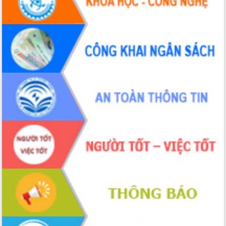
Hội thảo khoa học “Giải pháp thúc đẩy
phát triển nền kinh tế xanh tại tỉnh
Đắk Lắk”
Tăng cường giám sát, đôn đốc thực
hiện nhiệm vụ quản lý tài sản công
hàng tuần
Tháo gỡ những vướng mắc, đẩy mạnh
công tác cải cách thủ tục hành chính
tại Trung tâm Phục vụ hành chính
công tỉnh
Đắk Lắk: Tôn vinh 46 giải pháp tại Hội
thi Sáng tạo Kỹ thuật 2024 - 2025
Đắk Lắk rà soát, điều chỉnh Đề án 190
về phát triển nuôi trồng thủy sản
Phó Chủ tịch UBND tỉnh Đắk Lắk
Trương Công Thái kiểm tra thực địa
Dự án cao tốc Khánh Hòa - Buôn Ma
Thuột
Định vị cà phê Việt Nam như một “di
sản sống” trong dòng chảy toàn cầu