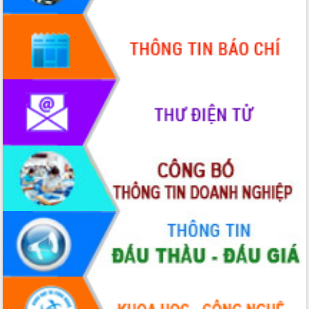
Quy hoạch và Xúc tiến đầu tư tỉnh Đắk
Lắk
Khơi thông điểm nghẽn, đẩy nhanh
giải ngân vốn khắc phục thiên tai
HĐND tỉnh thông qua điều chỉnh Quy
hoạch tỉnh thời kỳ 2021-2030
Hội thảo góp ý hồ sơ điều chỉnh quy
hoạch tỉnh Đắk Lắk thời kỳ 2021-2030,
tầm nhìn đến năm 2050
Nâng cao hiệu quả hoạt động của các
doanh nghiệp nhà nước
Hội nghị triển khai kết nối mạng
truyền số liệu chuyên dùng phục vụ cơ
quan Đảng, Nhà nước
Lễ phát động chuỗi hoạt động chung
tay làm sạch môi trường
Xã Ea Kar bước chuyển mình trong
công tác cải cách hành chính mô hình
mới
UBND tỉnh họp báo định kỳ tháng 4
năm 2026