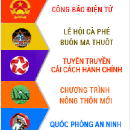
món ăn từ sầu riêng
Đắk Lắk công bố Quy hoạch và xúc
tiến đầu tư tỉnh
Ngành cá ngừ Đắk Lắk chủ động thích
ứng để giữ vững thị trường xuất khẩu
Diễn đàn Kinh tế tư nhân Việt Nam đột
phá cơ chế - Hợp tác công tư
Đề án 06 tạo bước ngoặt đột phá trong
cải cách hành chính tỉnh Đắk Lắk
Kết nối tour, đẩy mạnh chuyển đổi số
để phát triển du lịch Đắk Lắk
Khởi động Dự án Đầu tư xây dựng hạ
tầng kỹ thuật Cụm công nghiệp Tân
Tiến
Gặp mặt các cơ quan báo chí nhân Kỷ
niệm 101 năm Ngày Báo chí Cách
mạng Việt Nam
Đắk Lắk sơ kết 4 năm triển khai thực
hiện Đề án 06 của Chính phủ
Họp báo thông tin về Hội nghị Công bố