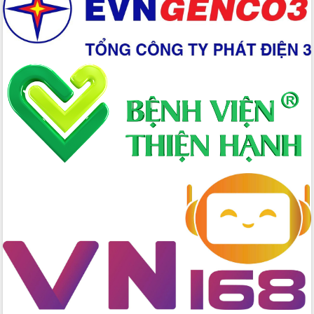
Xây dựng nền hành chính số đồng
hành cùng nông dân dân, doanh nghiệp
Giai đoạn 2026-2030, Đắk Lắk phấn
đấu có 77% xã đạt chuẩn nông thôn
mới
Chuyển đổi số 'mở đường' cho nông
nghiệp Đắk Lắk tăng trưởng bứt phá
Triển khai đồng bộ đo đạc, lập hồ sơ
địa chính, hoàn thiện cơ sở dữ liệu đất
đai
Ứng dụng sinh trắc học - Bước tiến
trong hành trình chuyển đổi số tại Đắk
Lắk
Đắk Lắk nâng cao hiệu quả công tác
Đảng từ Sổ tay đảng viên điện tử
Đắk Lắk đẩy mạnh nuôi biển công
nghệ, hướng tới phát triển thủy sản
bền vững
Tập huấn nâng cao năng lực triển khai
chuyển đổi số cho cán bộ, công chức