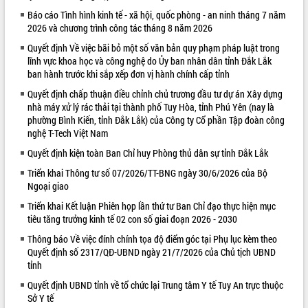
Báo cáo Tình hình kinh tế - xã hội, quốc phòng - an ninh tháng 7 năm
VIDEO
2026 và chương trình công tác tháng 8 năm 2026
Quyết định Về việc bãi bỏ một số văn bản quy phạm pháp luật trong
lĩnh vực khoa học và công nghệ do Ủy ban nhân dân tỉnh Đắk Lắk
ban hành trước khi sắp xếp đơn vị hành chính cấp tỉnh
Quyết định chấp thuận điều chỉnh chủ trương đầu tư dự án Xây dựng
nhà máy xử lý rác thải tại thành phố Tuy Hòa, tỉnh Phú Yên (nay là
phường Bình Kiến, tỉnh Đắk Lắk) của Công ty Cổ phần Tập đoàn công
nghệ T-Tech Việt Nam
Quyết định kiện toàn Ban Chỉ huy Phòng thủ dân sự tỉnh Đắk Lắk
Khám bệnh, cấp phát thuốc miễn phí
và tặng quà người dân xã Cư Pui
Triển khai Thông tư số 07/2026/TT-BNG ngày 30/6/2026 của Bộ
Ngoại giao
Hội nghị UBND tỉnh Đắk Lắk thường kỳ
tháng 7/2026
Triển khai Kết luận Phiên họp lần thứ tư Ban Chỉ đạo thực hiện mục
Lễ truy tặng danh hiệu “Bà Mẹ Việt
tiêu tăng trưởng kinh tế 02 con số giai đoạn 2026 - 2030
Nam Anh hùng” và trao Huân chương
Thông báo Về việc đính chính tọa độ điểm góc tại Phụ lục kèm theo
Lao động
Quyết định số 2317/QĐ-UBND ngày 21/7/2026 của Chủ tịch UBND
ALBUM ẢNH
UBND tỉnh Đắk Lắk triển khai nhiệm
tỉnh
vụ 6 tháng cuối năm 2026
Quyết định UBND tỉnh về tổ chức lại Trung tâm Y tế Tuy An trực thuộc
Kỳ họp thứ Hai, Hội đồng nhân dân
Sở Y tế
tỉnh khóa XI quyết nghị nhiều nội dung