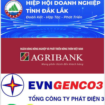
Hội thảo khoa học “Giải pháp thúc đẩy
phát triển nền kinh tế xanh tại tỉnh
Đắk Lắk”
Tăng cường giám sát, đôn đốc thực
hiện nhiệm vụ quản lý tài sản công
hàng tuần
Tháo gỡ những vướng mắc, đẩy mạnh
công tác cải cách thủ tục hành chính
tại Trung tâm Phục vụ hành chính
công tỉnh
Đắk Lắk: Tôn vinh 46 giải pháp tại Hội
thi Sáng tạo Kỹ thuật 2024 - 2025
Đắk Lắk rà soát, điều chỉnh Đề án 190
về phát triển nuôi trồng thủy sản
Phó Chủ tịch UBND tỉnh Đắk Lắk
Trương Công Thái kiểm tra thực địa
Dự án cao tốc Khánh Hòa - Buôn Ma
Thuột
Định vị cà phê Việt Nam như một “di
sản sống” trong dòng chảy toàn cầu