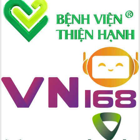
Xây dựng nông thôn mới: Nâng cao đời
sống người dân từ những mô hình thiết
thực
Quyết liệt tháo gỡ vướng mắc, đẩy
nhanh tiến độ các dự án trọng điểm
trong Khu kinh tế Nam Phú Yên
Hòn Yến phát triển du lịch gắn với bảo
tồn biển
Lấy ý kiến điều chỉnh Quy hoạch tỉnh
Đắk Lắk thời kỳ 2021-2030, tầm nhìn
đến năm 2050
Phát động chiến dịch 30 ngày đêm
giải phóng mặt bằng Tuyến đường bộ
ven biển
Đắk Lắk nỗ lực thúc đẩy tăng trưởng
kinh tế từ 10% trở lên trong Quý
II/2026
Đắk Lắk ký kết thỏa thuận hợp tác về
chuyển đổi số giai đoạn 2026 – 2030
với Tập đoàn Bưu chính Viễn thông
Việt Nam