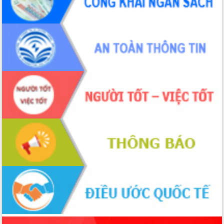
món ăn từ sầu riêng
Đắk Lắk công bố Quy hoạch và xúc
tiến đầu tư tỉnh
Ngành cá ngừ Đắk Lắk chủ động thích
ứng để giữ vững thị trường xuất khẩu
Diễn đàn Kinh tế tư nhân Việt Nam đột
phá cơ chế - Hợp tác công tư
Đề án 06 tạo bước ngoặt đột phá trong
cải cách hành chính tỉnh Đắk Lắk
Kết nối tour, đẩy mạnh chuyển đổi số
để phát triển du lịch Đắk Lắk
Khởi động Dự án Đầu tư xây dựng hạ
tầng kỹ thuật Cụm công nghiệp Tân
Tiến
Gặp mặt các cơ quan báo chí nhân Kỷ
niệm 101 năm Ngày Báo chí Cách
mạng Việt Nam
Đắk Lắk sơ kết 4 năm triển khai thực
hiện Đề án 06 của Chính phủ
Họp báo thông tin về Hội nghị Công bố