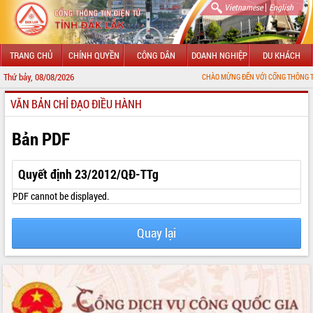
|
Vietnamese
English
TRANG CHỦ
CHÍNH QUYỀN
CÔNG DÂN
DOANH NGHIỆP
DU KHÁCH
Thứ bảy, 08/08/2026
CHÀO MỪNG ĐẾN VỚI CỔNG THÔNG TIN ĐIỆN TỬ 
VĂN BẢN CHỈ ĐẠO ĐIỀU HÀNH
GIỚI THIỆU
LÃNH ĐẠO UBND TỈNH
Bản PDF
TIN TỨC SỰ KIỆN
Quyết định 23/2012/QĐ-TTg
SỞ, BAN, NGÀNH
PDF cannot be displayed.
UBND CÁC XÃ, PHƯỜNG
Quay lại
THÔNG TIN CHỈ ĐẠO ĐIỀU HÀNH
HỆ THỐNG VĂN BẢN
VĂN BẢN HĐND TỈNH