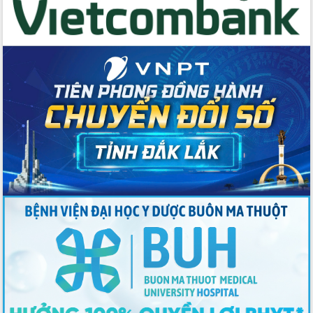
Thứ trưởng Bộ Y tế làm việc với tỉnh
Đắk Lắk về phát triển nhân lực y tế
cho trạm y tế cấp xã
Du lịch Đắk Lắk nâng tầm trải nghiệm
du khách thông qua Hệ thống cơ sở dữ
liệu và Bản đồ số
Tập huấn ứng dụng trí tuệ nhân tạo (AI)
trong thương mại điện tử năm 2026
Đoàn đại biểu Quốc hội tỉnh Đắk Lắk
trao đổi thông tin trước Kỳ họp thứ
nhất, Quốc hội khóa XVI
Quyết liệt cải cách hành chính, khơi
thông nguồn lực phát triển
Nâng cao hiệu lực, hiệu quả HĐND
tỉnh thông qua hiện đại hóa hành chính
Xã Ea Phê gắn cải cách hành chính với
chuyển đổi số
Phó Chủ tịch Thường trực UBND tỉnh
Hồ Thị Nguyên Thảo làm việc tại Trung
tâm Phục vụ hành chính công xã Ea
Phê