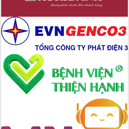
Hồ Thị Nguyên Thảo làm việc tại Trung
tâm Phục vụ hành chính công xã Ea
Phê
Xây dựng nền hành chính số đồng
hành cùng nông dân dân, doanh nghiệp
Giai đoạn 2026-2030, Đắk Lắk phấn
đấu có 77% xã đạt chuẩn nông thôn
mới
Chuyển đổi số 'mở đường' cho nông
nghiệp Đắk Lắk tăng trưởng bứt phá
Triển khai đồng bộ đo đạc, lập hồ sơ
địa chính, hoàn thiện cơ sở dữ liệu đất
đai
Ứng dụng sinh trắc học - Bước tiến
trong hành trình chuyển đổi số tại Đắk
Lắk
Đắk Lắk nâng cao hiệu quả công tác
Đảng từ Sổ tay đảng viên điện tử
Đắk Lắk đẩy mạnh nuôi biển công
nghệ, hướng tới phát triển thủy sản
bền vững