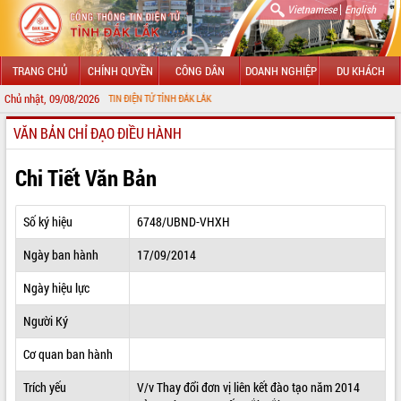
|
Vietnamese
English
TRANG CHỦ
CHÍNH QUYỀN
CÔNG DÂN
DOANH NGHIỆP
DU KHÁCH
Chủ nhật, 09/08/2026
CỔNG THÔNG TIN ĐIỆN TỬ TỈNH ĐẮK LẮK
VĂN BẢN CHỈ ĐẠO ĐIỀU HÀNH
GIỚI THIỆU
LÃNH ĐẠO UBND TỈNH
Chi Tiết Văn Bản
TIN TỨC SỰ KIỆN
Số ký hiệu
6748/UBND-VHXH
SỞ, BAN, NGÀNH
Ngày ban hành
17/09/2014
UBND CÁC XÃ, PHƯỜNG
Ngày hiệu lực
THÔNG TIN CHỈ ĐẠO ĐIỀU HÀNH
Người Ký
HỆ THỐNG VĂN BẢN
Cơ quan ban hành
Trích yếu
V/v Thay đổi đơn vị liên kết đào tạo năm 2014
VĂN BẢN HĐND TỈNH