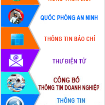
hiện Đề án 06 của Chính phủ
Họp báo thông tin về Hội nghị Công bố
Quy hoạch và Xúc tiến đầu tư tỉnh Đắk
Lắk
Khơi thông điểm nghẽn, đẩy nhanh
giải ngân vốn khắc phục thiên tai
HĐND tỉnh thông qua điều chỉnh Quy
hoạch tỉnh thời kỳ 2021-2030
Hội thảo góp ý hồ sơ điều chỉnh quy
hoạch tỉnh Đắk Lắk thời kỳ 2021-2030,
tầm nhìn đến năm 2050
Nâng cao hiệu quả hoạt động của các
doanh nghiệp nhà nước
Hội nghị triển khai kết nối mạng
truyền số liệu chuyên dùng phục vụ cơ
quan Đảng, Nhà nước
Lễ phát động chuỗi hoạt động chung
tay làm sạch môi trường
Xã Ea Kar bước chuyển mình trong
công tác cải cách hành chính mô hình
mới