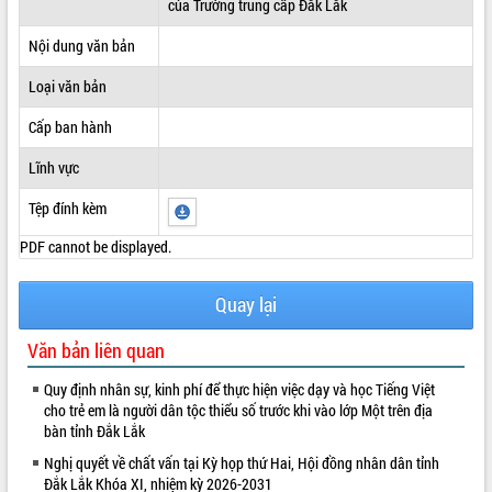
của Trường trung cấp Đắk Lắk
ĐIỂM TIN VĂN BẢN
Nội dung văn bản
QUY HOẠCH - KẾ HOẠCH
Loại văn bản
Cấp ban hành
Lĩnh vực
Tệp đính kèm
PDF cannot be displayed.
Quay lại
Văn bản liên quan
Quy định nhân sự, kinh phí để thực hiện việc dạy và học Tiếng Việt
cho trẻ em là người dân tộc thiểu số trước khi vào lớp Một trên địa
bàn tỉnh Đắk Lắk
Nghị quyết về chất vấn tại Kỳ họp thứ Hai, Hội đồng nhân dân tỉnh
Đắk Lắk Khóa XI, nhiệm kỳ 2026-2031