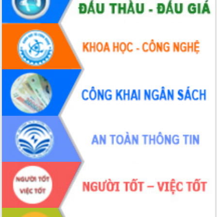
UBND tỉnh họp báo định kỳ tháng 4
năm 2026
Hội thảo khoa học “Giải pháp thúc đẩy
phát triển nền kinh tế xanh tại tỉnh
Đắk Lắk”
Tăng cường giám sát, đôn đốc thực
hiện nhiệm vụ quản lý tài sản công
hàng tuần
Tháo gỡ những vướng mắc, đẩy mạnh
công tác cải cách thủ tục hành chính
tại Trung tâm Phục vụ hành chính
công tỉnh
Đắk Lắk: Tôn vinh 46 giải pháp tại Hội
thi Sáng tạo Kỹ thuật 2024 - 2025
Đắk Lắk rà soát, điều chỉnh Đề án 190
về phát triển nuôi trồng thủy sản
Phó Chủ tịch UBND tỉnh Đắk Lắk
Trương Công Thái kiểm tra thực địa
Dự án cao tốc Khánh Hòa - Buôn Ma
Thuột