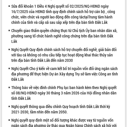
Sửa đổi khoản 1 Điều 4 Nghị quyết số 02/2025/NQ-HĐND ngày
VIDEO
16/7/2025 của HĐND tỉnh quy định chính sách hỗ trợ cán bộ , công
chức, viên chức và người lao động đến công táctạiTrung tâm hành
chính của tỉnh và cấp xã sau sắp xếp trên địa bàn tỉnh Đắk Lắk
Chuyển giao thẩm quyền chứng thực từ Chủ tịch Ủy ban nhân dân xã,
phường sang tổ chức hành nghề công chứng trên địa bàn tỉnh Đắk
Lắk
Nghị Quyết-Quy định chính sách hỗ trợ chuyển đổi nghề, giải bản đối
với tàu cá không có nhu cầu tiếp tục hoạt động khai thác thủy sản
trên địa bàn tỉnh Đắk Lắk đến năm 2030
Trailer Lễ hội Sầu riêng Đắk Lắk năm
Nghị Quyết-Cho ý kiến về cam kết bố trí nguồn vốn đối ứng ngân sách
2026
địa phương để thực hiện Dự án Xây dựng Trụ sở làm việc Công an tỉnh
Khám bệnh, cấp phát thuốc miễn phí
Đắk Lắk
và tặng quà người dân xã Cư Pui
Thông báo về việc đính chính Phụ lục ban hành kèm theo Nghị quyết
Hội nghị UBND tỉnh Đắk Lắk thường kỳ
số 08/NQ-HĐND ngày 30 tháng 3 năm 2026 của Hội đồng nhân dân
tháng 7/2026
tỉnh Đắk Lắk
Lễ truy tặng danh hiệu “Bà Mẹ Việt
Nghị quyết thông qua điều chỉnh Quy hoạch tỉnh Đắk Lắk thời kỳ
ALBUM ẢNH
Nam Anh hùng” và trao Huân chương
2021-2030, tầm nhìn đến năm 2050.
Lao động
Nghị quyết quy định một số đối tượng khác được vay từ nguồn vốn
UBND tỉnh Đắk Lắk triển khai nhiệm
ngân sách địa phương ủy thác qua Ngân hàng Chính sách xã hội với
vụ 6 tháng cuối năm 2026