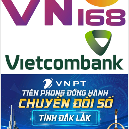
Tập huấn nâng cao năng lực triển khai
chuyển đổi số cho cán bộ, công chức
cấp xã
Đắk Lắk phát động hưởng ứng Ngày
Quyền của người tiêu dùng Việt Nam
2026
Đẩy mạnh cải cách hành chính, quyết
tâm đạt được mục tiêu tăng trưởng
hai con số trong năm 2026
Tổ chức trang trọng Lễ hội Đền thờ
Lương Văn Chánh năm 2026
Phó Bí thư Tỉnh ủy Đắk Lắk Đỗ Hữu
Huy giữ chức Bí thư Đảng ủy Ủy Ban
Nhân dân tỉnh
Bệnh án điện tử thúc đẩy chuyển đổi
số y tế tại Đắk Lắk
Chuyển đổi số thư viện: Mở rộng
không gian tri thức trong thời đại số
Đánh giá, rút kinh nghiệm công tác tổ
chức diễn tập trước ngày bầu cử