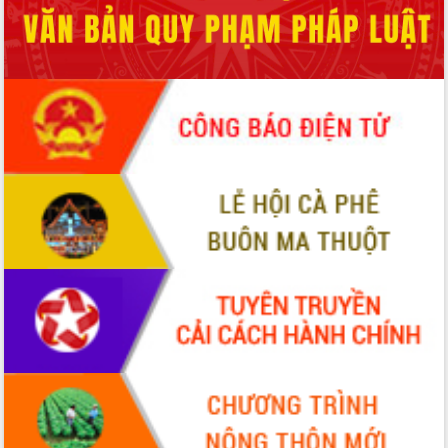
sầu riêng tại Đắk Lắk
Trình diễn nghệ thuật chế biến các
món ăn từ sầu riêng
Đắk Lắk công bố Quy hoạch và xúc
tiến đầu tư tỉnh
Ngành cá ngừ Đắk Lắk chủ động thích
ứng để giữ vững thị trường xuất khẩu
Diễn đàn Kinh tế tư nhân Việt Nam đột
phá cơ chế - Hợp tác công tư
Đề án 06 tạo bước ngoặt đột phá trong
cải cách hành chính tỉnh Đắk Lắk
Kết nối tour, đẩy mạnh chuyển đổi số
để phát triển du lịch Đắk Lắk
Khởi động Dự án Đầu tư xây dựng hạ
tầng kỹ thuật Cụm công nghiệp Tân
Tiến
Gặp mặt các cơ quan báo chí nhân Kỷ
niệm 101 năm Ngày Báo chí Cách
mạng Việt Nam
Đắk Lắk sơ kết 4 năm triển khai thực