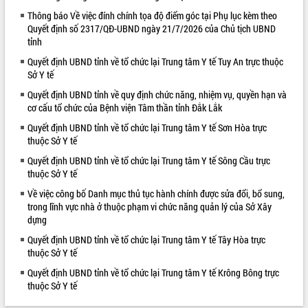
Thông báo Về việc đính chính tọa độ điểm góc tại Phụ lục kèm theo
VIDEO
Quyết định số 2317/QĐ-UBND ngày 21/7/2026 của Chủ tịch UBND
tỉnh
Quyết định UBND tỉnh về tổ chức lại Trung tâm Y tế Tuy An trực thuộc
Sở Y tế
Quyết định UBND tỉnh về quy định chức năng, nhiệm vụ, quyền hạn và
cơ cấu tổ chức của Bệnh viện Tâm thần tỉnh Đắk Lắk
Quyết định UBND tỉnh về tổ chức lại Trung tâm Y tế Sơn Hòa trực
thuộc Sở Y tế
Hội nghị UBND tỉnh Đắk Lắk thường kỳ
Quyết định UBND tỉnh về tổ chức lại Trung tâm Y tế Sông Cầu trực
tháng 7/2026
thuộc Sở Y tế
Lễ truy tặng danh hiệu “Bà Mẹ Việt
Về việc công bố Danh mục thủ tục hành chính được sửa đổi, bổ sung,
Nam Anh hùng” và trao Huân chương
trong lĩnh vực nhà ở thuộc phạm vi chức năng quản lý của Sở Xây
Lao động
dựng
UBND tỉnh Đắk Lắk triển khai nhiệm
Quyết định UBND tỉnh về tổ chức lại Trung tâm Y tế Tây Hòa trực
vụ 6 tháng cuối năm 2026
thuộc Sở Y tế
ALBUM ẢNH
Kỳ họp thứ Hai, Hội đồng nhân dân
Quyết định UBND tỉnh về tổ chức lại Trung tâm Y tế Krông Bông trực
tỉnh khóa XI quyết nghị nhiều nội dung
thuộc Sở Y tế
quan trọng
Bí thư Tỉnh ủy Lương Nguyễn Minh