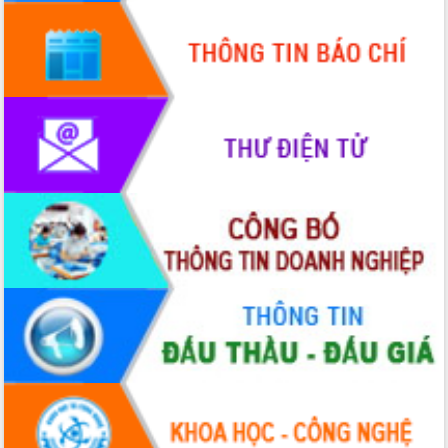
Khơi thông điểm nghẽn, đẩy nhanh
giải ngân vốn khắc phục thiên tai
HĐND tỉnh thông qua điều chỉnh Quy
hoạch tỉnh thời kỳ 2021-2030
Hội thảo góp ý hồ sơ điều chỉnh quy
hoạch tỉnh Đắk Lắk thời kỳ 2021-2030,
tầm nhìn đến năm 2050
Nâng cao hiệu quả hoạt động của các
doanh nghiệp nhà nước
Hội nghị triển khai kết nối mạng
truyền số liệu chuyên dùng phục vụ cơ
quan Đảng, Nhà nước
Lễ phát động chuỗi hoạt động chung
tay làm sạch môi trường
Xã Ea Kar bước chuyển mình trong
công tác cải cách hành chính mô hình
mới
UBND tỉnh họp báo định kỳ tháng 4
năm 2026
Hội thảo khoa học “Giải pháp thúc đẩy
phát triển nền kinh tế xanh tại tỉnh