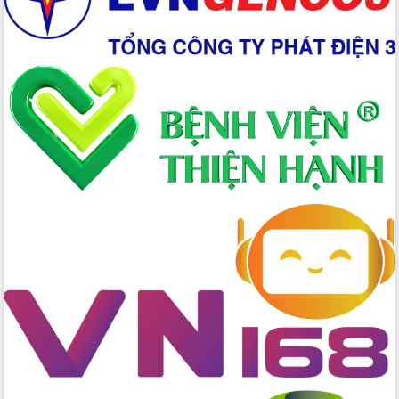
Giai đoạn 2026-2030, Đắk Lắk phấn
đấu có 77% xã đạt chuẩn nông thôn
mới
Chuyển đổi số 'mở đường' cho nông
nghiệp Đắk Lắk tăng trưởng bứt phá
Triển khai đồng bộ đo đạc, lập hồ sơ
địa chính, hoàn thiện cơ sở dữ liệu đất
đai
Ứng dụng sinh trắc học - Bước tiến
trong hành trình chuyển đổi số tại Đắk
Lắk
Đắk Lắk nâng cao hiệu quả công tác
Đảng từ Sổ tay đảng viên điện tử
Đắk Lắk đẩy mạnh nuôi biển công
nghệ, hướng tới phát triển thủy sản
bền vững
Tập huấn nâng cao năng lực triển khai
chuyển đổi số cho cán bộ, công chức
cấp xã
Đắk Lắk phát động hưởng ứng Ngày