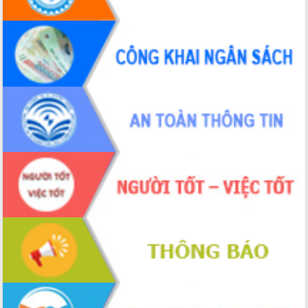
Đắk Lắk”
Tăng cường giám sát, đôn đốc thực
hiện nhiệm vụ quản lý tài sản công
hàng tuần
Tháo gỡ những vướng mắc, đẩy mạnh
công tác cải cách thủ tục hành chính
tại Trung tâm Phục vụ hành chính
công tỉnh
Đắk Lắk: Tôn vinh 46 giải pháp tại Hội
thi Sáng tạo Kỹ thuật 2024 - 2025
Đắk Lắk rà soát, điều chỉnh Đề án 190
về phát triển nuôi trồng thủy sản
Phó Chủ tịch UBND tỉnh Đắk Lắk
Trương Công Thái kiểm tra thực địa
Dự án cao tốc Khánh Hòa - Buôn Ma
Thuột
Định vị cà phê Việt Nam như một “di
sản sống” trong dòng chảy toàn cầu
Xây dựng nông thôn mới: Nâng cao đời
sống người dân từ những mô hình thiết