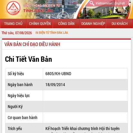
|
Vietnamese
English
TRANG CHỦ
CHÍNH QUYỀN
CÔNG DÂN
DOANH NGHIỆP
DU KHÁCH
Thứ sáu, 07/08/2026
ỔNG THÔNG TIN ĐIỆN TỬ TỈNH ĐẮK LẮK
VĂN BẢN CHỈ ĐẠO ĐIỀU HÀNH
GIỚI THIỆU
LÃNH ĐẠO UBND TỈNH
Chi Tiết Văn Bản
TIN TỨC SỰ KIỆN
Số ký hiệu
6805/KH-UBND
SỞ, BAN, NGÀNH
Ngày ban hành
18/09/2014
UBND CÁC XÃ, PHƯỜNG
Ngày hiệu lực
THÔNG TIN CHỈ ĐẠO ĐIỀU HÀNH
Người Ký
HỆ THỐNG VĂN BẢN
Cơ quan ban hành
Trích yếu
Kế hoạch Triển khai chương trình Hội thi tuyên
VĂN BẢN HĐND TỈNH