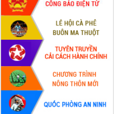
tiến đầu tư tỉnh
Ngành cá ngừ Đắk Lắk chủ động thích
ứng để giữ vững thị trường xuất khẩu
Diễn đàn Kinh tế tư nhân Việt Nam đột
phá cơ chế - Hợp tác công tư
Đề án 06 tạo bước ngoặt đột phá trong
cải cách hành chính tỉnh Đắk Lắk
Kết nối tour, đẩy mạnh chuyển đổi số
để phát triển du lịch Đắk Lắk
Khởi động Dự án Đầu tư xây dựng hạ
tầng kỹ thuật Cụm công nghiệp Tân
Tiến
Gặp mặt các cơ quan báo chí nhân Kỷ
niệm 101 năm Ngày Báo chí Cách
mạng Việt Nam
Đắk Lắk sơ kết 4 năm triển khai thực
hiện Đề án 06 của Chính phủ
Họp báo thông tin về Hội nghị Công bố
Quy hoạch và Xúc tiến đầu tư tỉnh Đắk
Lắk