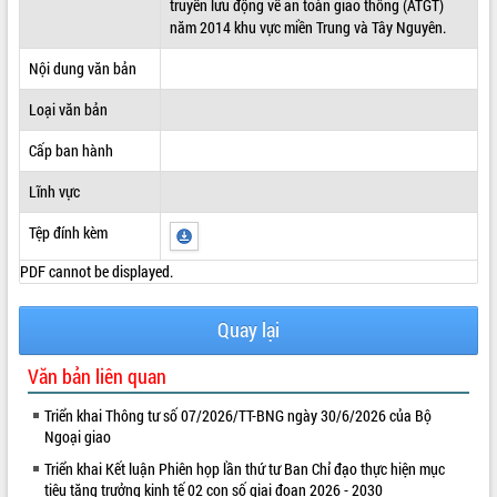
truyền lưu động về an toàn giao thông (ATGT)
năm 2014 khu vực miền Trung và Tây Nguyên.
ĐIỂM TIN VĂN BẢN
Nội dung văn bản
QUY HOẠCH - KẾ HOẠCH
Loại văn bản
Cấp ban hành
Lĩnh vực
Tệp đính kèm
PDF cannot be displayed.
Quay lại
Văn bản liên quan
Triển khai Thông tư số 07/2026/TT-BNG ngày 30/6/2026 của Bộ
Ngoại giao
Triển khai Kết luận Phiên họp lần thứ tư Ban Chỉ đạo thực hiện mục
tiêu tăng trưởng kinh tế 02 con số giai đoạn 2026 - 2030