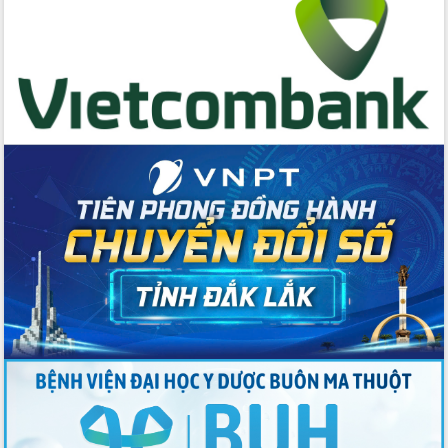
Quyền của người tiêu dùng Việt Nam
2026
Đẩy mạnh cải cách hành chính, quyết
tâm đạt được mục tiêu tăng trưởng
hai con số trong năm 2026
Tổ chức trang trọng Lễ hội Đền thờ
Lương Văn Chánh năm 2026
Phó Bí thư Tỉnh ủy Đắk Lắk Đỗ Hữu
Huy giữ chức Bí thư Đảng ủy Ủy Ban
Nhân dân tỉnh
Bệnh án điện tử thúc đẩy chuyển đổi
số y tế tại Đắk Lắk
Chuyển đổi số thư viện: Mở rộng
không gian tri thức trong thời đại số
Đánh giá, rút kinh nghiệm công tác tổ
chức diễn tập trước ngày bầu cử
Chương trình “Gặp gỡ hữu nghị –
Friendship Meeting New Year 2026”
Bầu cử Quốc hội và HĐND: Cử tri Đắk
Lắk gửi gắm niềm tin, kỳ vọng vào lá