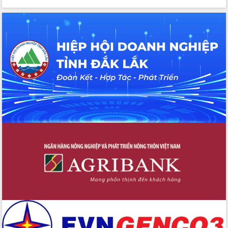
cho trạm y tế cấp xã
Du lịch Đắk Lắk nâng tầm trải nghiệm
du khách thông qua Hệ thống cơ sở dữ
liệu và Bản đồ số
Tập huấn ứng dụng trí tuệ nhân tạo (AI)
trong thương mại điện tử năm 2026
Đoàn đại biểu Quốc hội tỉnh Đắk Lắk
trao đổi thông tin trước Kỳ họp thứ
nhất, Quốc hội khóa XVI
Quyết liệt cải cách hành chính, khơi
thông nguồn lực phát triển
Nâng cao hiệu lực, hiệu quả HĐND
tỉnh thông qua hiện đại hóa hành chính
Xã Ea Phê gắn cải cách hành chính với
chuyển đổi số
Phó Chủ tịch Thường trực UBND tỉnh
Hồ Thị Nguyên Thảo làm việc tại Trung
tâm Phục vụ hành chính công xã Ea
Phê
Xây dựng nền hành chính số đồng
hành cùng nông dân dân, doanh nghiệp