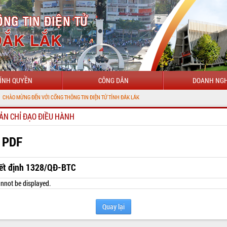
ÍNH QUYỀN
CÔNG DÂN
DOANH NGH
ĐẾN VỚI CỔNG THÔNG TIN ĐIỆN TỬ TỈNH ĐẮK LẮK
ẢN CHỈ ĐẠO ĐIỀU HÀNH
 PDF
ết định 1328/QĐ-BTC
nnot be displayed.
Quay lại