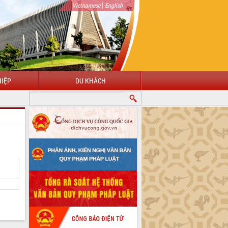
|
Vietnamese
English
IỆP
DU KHÁCH