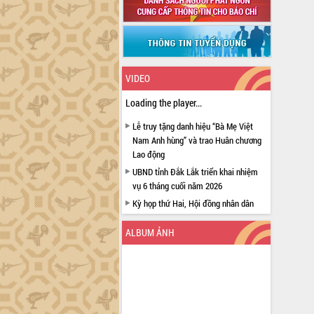
VIDEO
Loading the player...
Lễ truy tặng danh hiệu “Bà Mẹ Việt
Nam Anh hùng” và trao Huân chương
Lao động
UBND tỉnh Đắk Lắk triển khai nhiệm
vụ 6 tháng cuối năm 2026
Kỳ họp thứ Hai, Hội đồng nhân dân
tỉnh khóa XI quyết nghị nhiều nội dung
quan trọng
ALBUM ẢNH
Bí thư Tỉnh ủy Lương Nguyễn Minh
Triết thăm, tặng quà người có công với
cách mạng
Rà soát, hoàn thiện hệ thống thiết chế
văn hóa, thể thao đáp ứng yêu cầu