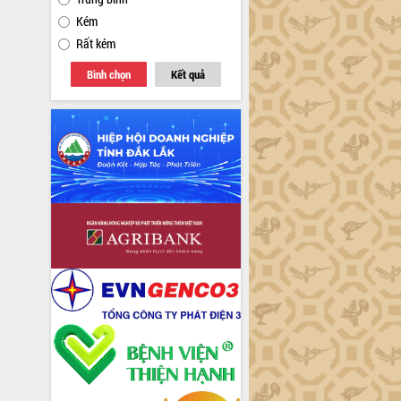
Kém
Rất kém
Bình chọn
Kết quả