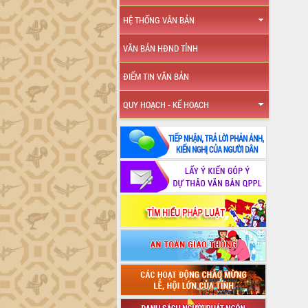
HỆ THỐNG VĂN BẢN
VĂN BẢN HĐND TỈNH
ĐIỂM TIN VĂN BẢN
QUY HOẠCH - KẾ HOẠCH