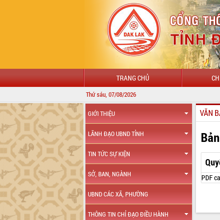
TRANG CHỦ
CH
Thứ sáu, 07/08/2026
CHÀO MỪNG 
VĂN B
GIỚI THIỆU
Bản
LÃNH ĐẠO UBND TỈNH
TIN TỨC SỰ KIỆN
Quy
SỞ, BAN, NGÀNH
PDF ca
UBND CÁC XÃ, PHƯỜNG
THÔNG TIN CHỈ ĐẠO ĐIỀU HÀNH