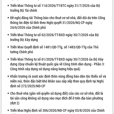
Triển khai Thông tư số 114/2026/TT-BTC ngày 31/7/2026 của Bộ
VIDEO
trưởng Bộ Tài chính
Loading the player...
Đề nghị đăng tải Thông báo cho thuê cơ sở nhà, đất dôi dư trên Cổng
thông tin điện tử tỉnh theo Nghị quyết 31/2026/NQ-CP ngày
Lễ truy tặng danh hiệu “Bà Mẹ Việt
24/6/2026 của Chính phủ
Nam Anh hùng” và trao Huân chương
Lao động
Triển khai Thông tư số 62/2026/TT-BXD ngày 30/7/2026 của Bộ
trưởng Bộ Xây dựng
UBND tỉnh Đắk Lắk triển khai nhiệm
vụ 6 tháng cuối năm 2026
Triển khai Quyết định số 1481/QĐ-TTg, số 1483/QĐ-TTg của Thủ
tướng Chính phủ
Kỳ họp thứ Hai, Hội đồng nhân dân
tỉnh khóa XI quyết nghị nhiều nội dung
Triển khai Thông tư số 61/2026/TT-BXD ngày 30/7/2026 ủa Bộ Xây
quan trọng
ALBUM ẢNH
dựng (Quy chuẩn kỹ thuật quốc gia về Công trình dân dụng - Phần 3:
Công trình xây dựng sử dụng năng lượng hiệu quả)
Bí thư Tỉnh ủy Lương Nguyễn Minh
Triết thăm, tặng quà người có công với
Khẩn trương rà soát xác định thôn vùng đồng bào dân tộc thiểu số và
cách mạng
miền núi, thôn đặc biệt khó khăn sau sắp xếp theo quy định tại Nghị
Rà soát, hoàn thiện hệ thống thiết chế
định số 272/2025/NĐ-CP
văn hóa, thể thao đáp ứng yêu cầu
Cho thuê nhà (gắn với quyền sử dụng đất) của các cơ sở nhà, đất là
phát triển mới
tài sản công không sử dụng vào mục đích để ở trên địa bàn phường
Thường trực HĐND tỉnh Đắk Lắk gặp
(đợt 2)
mặt Đoàn chuyên gia y tế TP. Hồ Chí
Triển khai Nghị định số 306/2026/NĐ-CP ngày 03/8/2026 của Chính
Minh
LIÊN KẾT WEB