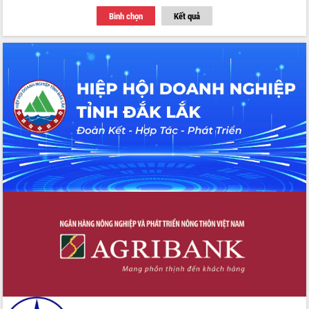
nhất, Quốc hội khóa XVI
Bình chọn
Kết quả
Quyết liệt cải cách hành chính, khơi
thông nguồn lực phát triển
Nâng cao hiệu lực, hiệu quả HĐND
tỉnh thông qua hiện đại hóa hành chính
Xã Ea Phê gắn cải cách hành chính với
chuyển đổi số
Phó Chủ tịch Thường trực UBND tỉnh
Hồ Thị Nguyên Thảo làm việc tại Trung
tâm Phục vụ hành chính công xã Ea
Phê
Xây dựng nền hành chính số đồng
hành cùng nông dân dân, doanh nghiệp
Giai đoạn 2026-2030, Đắk Lắk phấn
đấu có 77% xã đạt chuẩn nông thôn
mới
Chuyển đổi số 'mở đường' cho nông
nghiệp Đắk Lắk tăng trưởng bứt phá
Triển khai đồng bộ đo đạc, lập hồ sơ
địa chính, hoàn thiện cơ sở dữ liệu đất
đai