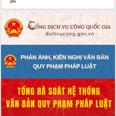
phủ
Lễ truy điệu và an táng hài cốt liệt sĩ
tại Nghĩa trang Liệt sĩ xã Sơn Hòa
Bàn giải pháp tháo gỡ khó khăn trong
xuất khẩu sầu riêng và triển khai quy
định EUDR
Thứ trưởng Bộ Nông nghiệp và Môi
trường Nguyễn Hoàng Hiệp khảo sát
vùng trồng và doanh nghiệp đóng gói
sầu riêng tại Đắk Lắk
Trình diễn nghệ thuật chế biến các
món ăn từ sầu riêng
Đắk Lắk công bố Quy hoạch và xúc
tiến đầu tư tỉnh
Ngành cá ngừ Đắk Lắk chủ động thích
ứng để giữ vững thị trường xuất khẩu
Diễn đàn Kinh tế tư nhân Việt Nam đột
phá cơ chế - Hợp tác công tư
Đề án 06 tạo bước ngoặt đột phá trong
cải cách hành chính tỉnh Đắk Lắk
Kết nối tour, đẩy mạnh chuyển đổi số