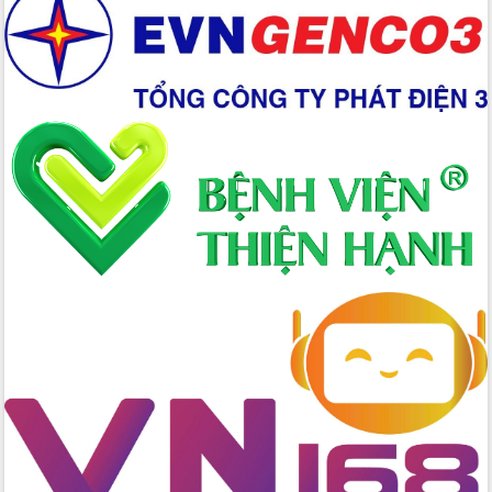
Ứng dụng sinh trắc học - Bước tiến
trong hành trình chuyển đổi số tại Đắk
Lắk
Đắk Lắk nâng cao hiệu quả công tác
Đảng từ Sổ tay đảng viên điện tử
Đắk Lắk đẩy mạnh nuôi biển công
nghệ, hướng tới phát triển thủy sản
bền vững
Tập huấn nâng cao năng lực triển khai
chuyển đổi số cho cán bộ, công chức
cấp xã
Đắk Lắk phát động hưởng ứng Ngày
Quyền của người tiêu dùng Việt Nam
2026
Đẩy mạnh cải cách hành chính, quyết
tâm đạt được mục tiêu tăng trưởng
hai con số trong năm 2026
Tổ chức trang trọng Lễ hội Đền thờ
Lương Văn Chánh năm 2026
Phó Bí thư Tỉnh ủy Đắk Lắk Đỗ Hữu