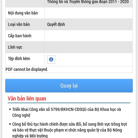
Thông tin và Truyền thông giai đoạn 2011 - 2020
ĐIỂM TIN VĂN BẢN
Nội dung văn bản
QUY HOẠCH - KẾ HOẠCH
Loại văn bản
Quyết định
Cấp ban hành
Lĩnh vực
Tệp đính kèm
PDF cannot be displayed.
Quay lại
Văn bản liên quan
Triển khai Công văn số 5799/BKHCN-CĐSQG của Bộ Khoa học và
Công nghệ
Công bố thủ tục hành chính được sửa đổi, bổ sung lĩnh vực trồng trọt
và bảo vệ thực vật thuộc phạm vi chức năng quản lý của Bộ Nông
nghiệp và Môi trường