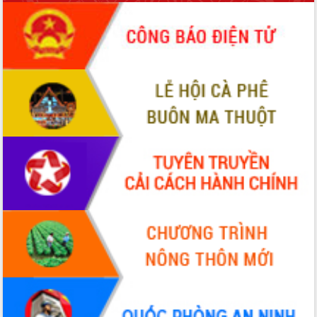
để phát triển du lịch Đắk Lắk
Khởi động Dự án Đầu tư xây dựng hạ
tầng kỹ thuật Cụm công nghiệp Tân
Tiến
Gặp mặt các cơ quan báo chí nhân Kỷ
niệm 101 năm Ngày Báo chí Cách
mạng Việt Nam
Đắk Lắk sơ kết 4 năm triển khai thực
hiện Đề án 06 của Chính phủ
Họp báo thông tin về Hội nghị Công bố
Quy hoạch và Xúc tiến đầu tư tỉnh Đắk
Lắk
Khơi thông điểm nghẽn, đẩy nhanh
giải ngân vốn khắc phục thiên tai
HĐND tỉnh thông qua điều chỉnh Quy
hoạch tỉnh thời kỳ 2021-2030
Hội thảo góp ý hồ sơ điều chỉnh quy
hoạch tỉnh Đắk Lắk thời kỳ 2021-2030,
tầm nhìn đến năm 2050
Nâng cao hiệu quả hoạt động của các