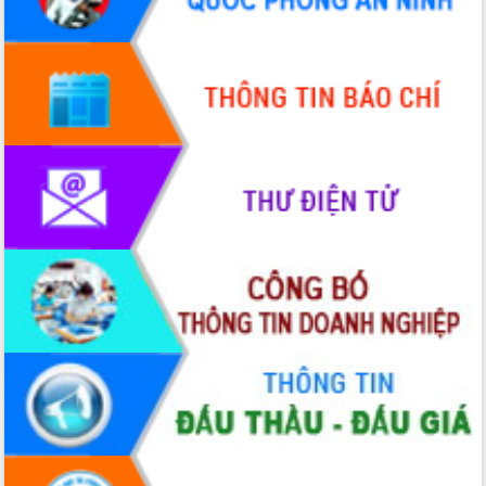
doanh nghiệp nhà nước
Hội nghị triển khai kết nối mạng
truyền số liệu chuyên dùng phục vụ cơ
quan Đảng, Nhà nước
Lễ phát động chuỗi hoạt động chung
tay làm sạch môi trường
Xã Ea Kar bước chuyển mình trong
công tác cải cách hành chính mô hình
mới
UBND tỉnh họp báo định kỳ tháng 4
năm 2026
Hội thảo khoa học “Giải pháp thúc đẩy
phát triển nền kinh tế xanh tại tỉnh
Đắk Lắk”
Tăng cường giám sát, đôn đốc thực
hiện nhiệm vụ quản lý tài sản công
hàng tuần
Tháo gỡ những vướng mắc, đẩy mạnh
công tác cải cách thủ tục hành chính
tại Trung tâm Phục vụ hành chính
công tỉnh