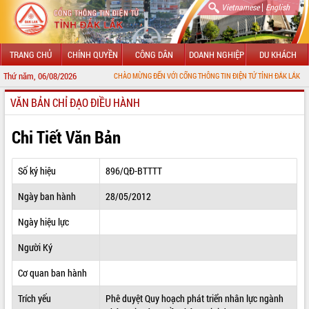
|
Vietnamese
English
TRANG CHỦ
CHÍNH QUYỀN
CÔNG DÂN
DOANH NGHIỆP
DU KHÁCH
Thứ năm, 06/08/2026
CHÀO MỪNG ĐẾN VỚI CỔNG THÔNG TIN ĐIỆN TỬ TỈNH ĐẮK LẮK
VĂN BẢN CHỈ ĐẠO ĐIỀU HÀNH
GIỚI THIỆU
LÃNH ĐẠO UBND TỈNH
Chi Tiết Văn Bản
TIN TỨC SỰ KIỆN
Số ký hiệu
896/QĐ-BTTTT
SỞ, BAN, NGÀNH
Ngày ban hành
28/05/2012
UBND CÁC XÃ, PHƯỜNG
Ngày hiệu lực
THÔNG TIN CHỈ ĐẠO ĐIỀU HÀNH
Người Ký
HỆ THỐNG VĂN BẢN
Cơ quan ban hành
Trích yếu
Phê duyệt Quy hoạch phát triển nhân lực ngành
VĂN BẢN HĐND TỈNH