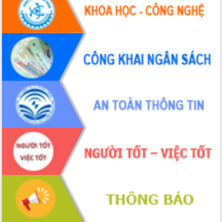
Đắk Lắk: Tôn vinh 46 giải pháp tại Hội
thi Sáng tạo Kỹ thuật 2024 - 2025
Đắk Lắk rà soát, điều chỉnh Đề án 190
về phát triển nuôi trồng thủy sản
Phó Chủ tịch UBND tỉnh Đắk Lắk
Trương Công Thái kiểm tra thực địa
Dự án cao tốc Khánh Hòa - Buôn Ma
Thuột
Định vị cà phê Việt Nam như một “di
sản sống” trong dòng chảy toàn cầu
Xây dựng nông thôn mới: Nâng cao đời
sống người dân từ những mô hình thiết
thực
Quyết liệt tháo gỡ vướng mắc, đẩy
nhanh tiến độ các dự án trọng điểm
trong Khu kinh tế Nam Phú Yên
Hòn Yến phát triển du lịch gắn với bảo
tồn biển
Lấy ý kiến điều chỉnh Quy hoạch tỉnh
Đắk Lắk thời kỳ 2021-2030, tầm nhìn