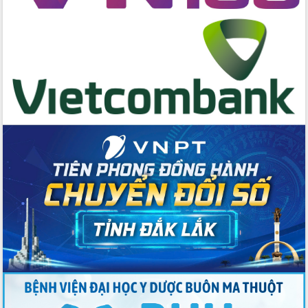
Huy giữ chức Bí thư Đảng ủy Ủy Ban
Nhân dân tỉnh
Bệnh án điện tử thúc đẩy chuyển đổi
số y tế tại Đắk Lắk
Chuyển đổi số thư viện: Mở rộng
không gian tri thức trong thời đại số
Đánh giá, rút kinh nghiệm công tác tổ
chức diễn tập trước ngày bầu cử
Chương trình “Gặp gỡ hữu nghị –
Friendship Meeting New Year 2026”
Bầu cử Quốc hội và HĐND: Cử tri Đắk
Lắk gửi gắm niềm tin, kỳ vọng vào lá
phiếu
Đắk Lắk sẵn sàng các điều kiện cho
Ngày hội bầu cử đại biểu Quốc hội
khóa XVI và HĐND các cấp nhiệm kỳ
2026-2031
Đảm bảo cuộc bầu cử đại biểu Quốc
hội và đại biểu HĐND các cấp diễn ra
an toàn, hiệu quả, đúng quy định