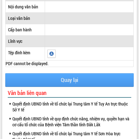
Nội dung văn bản
ĐIỂM TIN VĂN BẢN
Loại văn bản
QUY HOẠCH - KẾ HOẠCH
Cấp ban hành
Lĩnh vực
Tệp đính kèm
PDF cannot be displayed.
Quay lại
Văn bản liên quan
Quyết định UBND tỉnh về tổ chức lại Trung tâm Y tế Tuy An trực thuộc
Sở Y tế
Quyết định UBND tỉnh về quy định chức năng, nhiệm vụ, quyền hạn và
cơ cấu tổ chức của Bệnh viện Tâm thần tỉnh Đắk Lắk
Quyết định UBND tỉnh về tổ chức lại Trung tâm Y tế Sơn Hòa trực