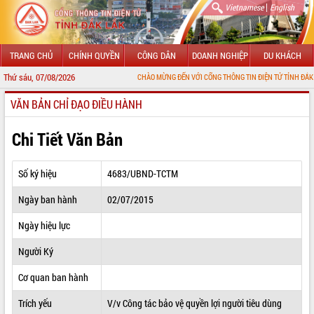
|
Vietnamese
English
TRANG CHỦ
CHÍNH QUYỀN
CÔNG DÂN
DOANH NGHIỆP
DU KHÁCH
Thứ sáu, 07/08/2026
CHÀO MỪNG ĐẾN VỚI CỔNG THÔNG TIN ĐIỆN TỬ TỈNH ĐẮK LẮK
VĂN BẢN CHỈ ĐẠO ĐIỀU HÀNH
GIỚI THIỆU
LÃNH ĐẠO UBND TỈNH
Chi Tiết Văn Bản
TIN TỨC SỰ KIỆN
Số ký hiệu
4683/UBND-TCTM
SỞ, BAN, NGÀNH
Ngày ban hành
02/07/2015
UBND CÁC XÃ, PHƯỜNG
Ngày hiệu lực
THÔNG TIN CHỈ ĐẠO ĐIỀU HÀNH
Người Ký
HỆ THỐNG VĂN BẢN
Cơ quan ban hành
Trích yếu
V/v Công tác bảo vệ quyền lợi người tiêu dùng
VĂN BẢN HĐND TỈNH