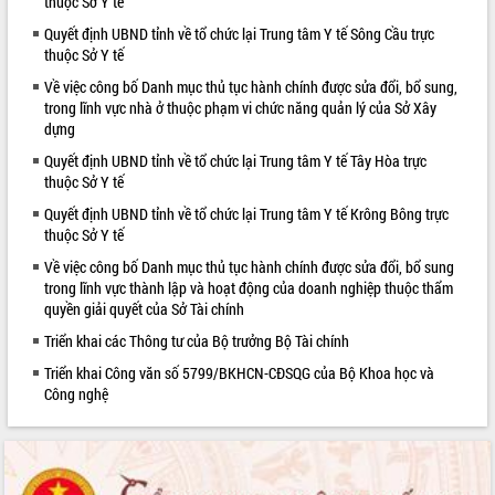
thuộc Sở Y tế
VIDEO
Quyết định UBND tỉnh về tổ chức lại Trung tâm Y tế Sông Cầu trực
thuộc Sở Y tế
Không có file video nào để phát.
Về việc công bố Danh mục thủ tục hành chính được sửa đổi, bổ sung,
trong lĩnh vực nhà ở thuộc phạm vi chức năng quản lý của Sở Xây
ALBUM ẢNH
dựng
Quyết định UBND tỉnh về tổ chức lại Trung tâm Y tế Tây Hòa trực
thuộc Sở Y tế
Quyết định UBND tỉnh về tổ chức lại Trung tâm Y tế Krông Bông trực
thuộc Sở Y tế
Về việc công bố Danh mục thủ tục hành chính được sửa đổi, bổ sung
trong lĩnh vực thành lập và hoạt động của doanh nghiệp thuộc thẩm
quyền giải quyết của Sở Tài chính
LIÊN KẾT WEB
Triển khai các Thông tư của Bộ trưởng Bộ Tài chính
Triển khai Công văn số 5799/BKHCN-CĐSQG của Bộ Khoa học và
Công nghệ