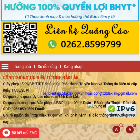
Toggle
Trang chủ
Sơ đồ cổng
Đăng nhập
navigation
CỔNG THÔNG TIN ĐIỆN TỬ TỈNH ĐẮK LẮK
Giấy phép số 99/GP-TTĐT do Cục QL Phát thanh Truyền hình và Thông tin Điện tử cấp
ngày 14/05/2010
banbientap@daklak.gov.vn hoặc congttdtdaklak@gmail.com
Cơ quan chủ quản: Ủy ban nhân dân tỉnh Đắk Lắk
Cơ quan thường trực: Văn phòng UBND tỉnh - 09 Lê Duẩn - P.Buôn Ma Thuột - Đắk Lắk.
SĐT:
0262.859.9699
Email:
Ghi rõ nguồn tin "http://daklak.gov.vn" khi phát hành lại các thông tin từ Cổng TTĐT
này
Đã kết nối EMC