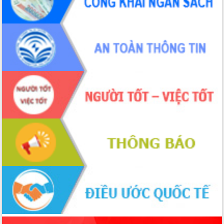
phá cơ chế - Hợp tác công tư
Đề án 06 tạo bước ngoặt đột phá trong
cải cách hành chính tỉnh Đắk Lắk
Kết nối tour, đẩy mạnh chuyển đổi số
để phát triển du lịch Đắk Lắk
Khởi động Dự án Đầu tư xây dựng hạ
tầng kỹ thuật Cụm công nghiệp Tân
Tiến
Gặp mặt các cơ quan báo chí nhân Kỷ
niệm 101 năm Ngày Báo chí Cách
mạng Việt Nam
Đắk Lắk sơ kết 4 năm triển khai thực
hiện Đề án 06 của Chính phủ
Họp báo thông tin về Hội nghị Công bố
Quy hoạch và Xúc tiến đầu tư tỉnh Đắk
Lắk
Khơi thông điểm nghẽn, đẩy nhanh
giải ngân vốn khắc phục thiên tai
HĐND tỉnh thông qua điều chỉnh Quy
hoạch tỉnh thời kỳ 2021-2030