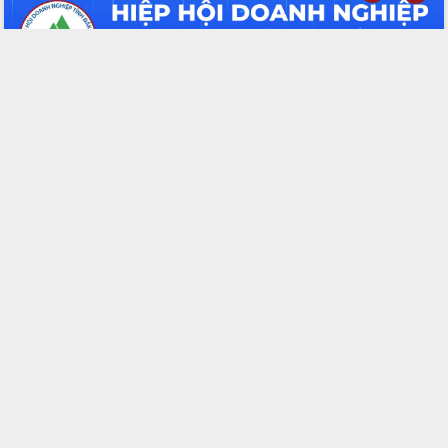
Tháo gỡ những vướng mắc, đẩy mạnh
công tác cải cách thủ tục hành chính
tại Trung tâm Phục vụ hành chính
công tỉnh
Đắk Lắk: Tôn vinh 46 giải pháp tại Hội
thi Sáng tạo Kỹ thuật 2024 - 2025
Đắk Lắk rà soát, điều chỉnh Đề án 190
về phát triển nuôi trồng thủy sản
Phó Chủ tịch UBND tỉnh Đắk Lắk
Trương Công Thái kiểm tra thực địa
Dự án cao tốc Khánh Hòa - Buôn Ma
Thuột
Định vị cà phê Việt Nam như một “di
sản sống” trong dòng chảy toàn cầu
Xây dựng nông thôn mới: Nâng cao đời
sống người dân từ những mô hình thiết
thực
Quyết liệt tháo gỡ vướng mắc, đẩy
nhanh tiến độ các dự án trọng điểm
trong Khu kinh tế Nam Phú Yên