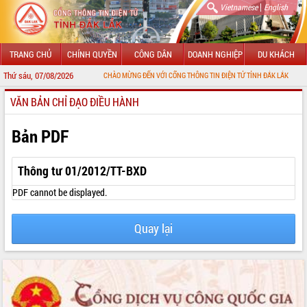
|
Vietnamese
English
TRANG CHỦ
CHÍNH QUYỀN
CÔNG DÂN
DOANH NGHIỆP
DU KHÁCH
Thứ sáu, 07/08/2026
CHÀO MỪNG ĐẾN VỚI CỔNG THÔNG TIN ĐIỆN TỬ TỈNH ĐẮK LẮK
VĂN BẢN CHỈ ĐẠO ĐIỀU HÀNH
GIỚI THIỆU
LÃNH ĐẠO UBND TỈNH
Bản PDF
TIN TỨC SỰ KIỆN
Thông tư 01/2012/TT-BXD
SỞ, BAN, NGÀNH
PDF cannot be displayed.
UBND CÁC XÃ, PHƯỜNG
Quay lại
THÔNG TIN CHỈ ĐẠO ĐIỀU HÀNH
HỆ THỐNG VĂN BẢN
VĂN BẢN HĐND TỈNH