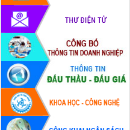
phát triển mới
Thường trực HĐND tỉnh Đắk Lắk gặp
mặt Đoàn chuyên gia y tế TP. Hồ Chí
Minh
Lễ truy điệu và an táng hài cốt liệt sĩ
tại Nghĩa trang Liệt sĩ xã Sơn Hòa
Bàn giải pháp tháo gỡ khó khăn trong
xuất khẩu sầu riêng và triển khai quy
định EUDR
Thứ trưởng Bộ Nông nghiệp và Môi
trường Nguyễn Hoàng Hiệp khảo sát
vùng trồng và doanh nghiệp đóng gói
sầu riêng tại Đắk Lắk
Trình diễn nghệ thuật chế biến các
món ăn từ sầu riêng
Đắk Lắk công bố Quy hoạch và xúc
tiến đầu tư tỉnh
Ngành cá ngừ Đắk Lắk chủ động thích
ứng để giữ vững thị trường xuất khẩu
Diễn đàn Kinh tế tư nhân Việt Nam đột