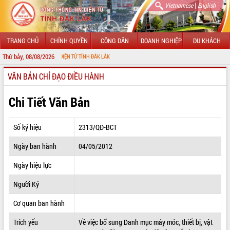
|
Vietnamese
English
TRANG CHỦ
CHÍNH QUYỀN
CÔNG DÂN
DOANH NGHIỆP
DU KHÁCH
Thứ bảy, 08/08/2026
 THÔNG TIN ĐIỆN TỬ TỈNH ĐẮK LẮK
VĂN BẢN CHỈ ĐẠO ĐIỀU HÀNH
GIỚI THIỆU
LÃNH ĐẠO UBND TỈNH
Chi Tiết Văn Bản
TIN TỨC SỰ KIỆN
Số ký hiệu
2313/QĐ-BCT
SỞ, BAN, NGÀNH
Ngày ban hành
04/05/2012
UBND CÁC XÃ, PHƯỜNG
Ngày hiệu lực
THÔNG TIN CHỈ ĐẠO ĐIỀU HÀNH
Người Ký
HỆ THỐNG VĂN BẢN
Cơ quan ban hành
Trích yếu
Về việc bổ sung Danh mục máy móc, thiết bị, vật
VĂN BẢN HĐND TỈNH