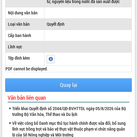
tư, nguyên liệu trong nước đã sản xuất được
ĐIỂM TIN VĂN BẢN
Nội dung văn bản
QUY HOẠCH - KẾ HOẠCH
Loại văn bản
Quyết định
Cấp ban hành
Lĩnh vực
Tệp đính kèm
PDF cannot be displayed.
Quay lại
Văn bản liên quan
Triển khai Quyết định số 2044/QĐ-BVHTTDL ngày 05/8/2026 của Bộ
trưởng Bộ Văn hóa, Thể thao và Du lịch
Về việc công bố Danh mục thủ tục hành chính được sửa đổi, bổ sung
lĩnh vực trồng trọt và bảo vệ thực vật thuộc phạm vi chức năng quản
lý của Sở Nông nghiệp và Môi trường