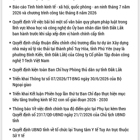
Báo cáo Tình hình kinh tế - xã hội, quốc phòng - an ninh tháng 7 năm
VIDEO
2026 và chương trình công tác tháng 8 năm 2026
Không có file video nào để phát.
Quyết định Về việc bãi bỏ một số văn bản quy phạm pháp luật trong
lĩnh vực khoa học và công nghệ do Ủy ban nhân dân tỉnh Đắk Lắk
ALBUM ẢNH
ban hành trước khi sắp xếp đơn vị hành chính cấp tỉnh
Quyết định chấp thuận điều chỉnh chủ trương đầu tư dự án Xây dựng
nhà máy xử lý rác thải tại thành phố Tuy Hòa, tỉnh Phú Yên (nay là
phường Bình Kiến, tỉnh Đắk Lắk) của Công ty Cổ phần Tập đoàn công
nghệ T-Tech Việt Nam
Quyết định kiện toàn Ban Chỉ huy Phòng thủ dân sự tỉnh Đắk Lắk
Triển khai Thông tư số 07/2026/TT-BNG ngày 30/6/2026 của Bộ
Ngoại giao
Triển khai Kết luận Phiên họp lần thứ tư Ban Chỉ đạo thực hiện mục
LIÊN KẾT WEB
tiêu tăng trưởng kinh tế 02 con số giai đoạn 2026 - 2030
Thông báo Về việc đính chính tọa độ điểm góc tại Phụ lục kèm theo
Quyết định số 2317/QĐ-UBND ngày 21/7/2026 của Chủ tịch UBND
tỉnh
Quyết định UBND tỉnh về tổ chức lại Trung tâm Y tế Tuy An trực thuộc
Sở Y tế