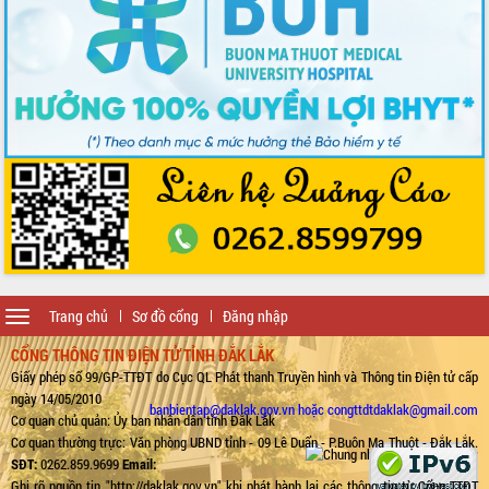
Toggle
Trang chủ
Sơ đồ cổng
Đăng nhập
navigation
CỔNG THÔNG TIN ĐIỆN TỬ TỈNH ĐẮK LẮK
Giấy phép số 99/GP-TTĐT do Cục QL Phát thanh Truyền hình và Thông tin Điện tử cấp
ngày 14/05/2010
banbientap@daklak.gov.vn hoặc congttdtdaklak@gmail.com
Cơ quan chủ quản: Ủy ban nhân dân tỉnh Đắk Lắk
Cơ quan thường trực: Văn phòng UBND tỉnh - 09 Lê Duẩn - P.Buôn Ma Thuột - Đắk Lắk.
SĐT:
0262.859.9699
Email:
Ghi rõ nguồn tin "http://daklak.gov.vn" khi phát hành lại các thông tin từ Cổng TTĐT