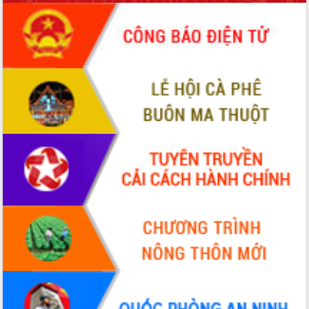
món ăn từ sầu riêng
Đắk Lắk công bố Quy hoạch và xúc
tiến đầu tư tỉnh
Ngành cá ngừ Đắk Lắk chủ động thích
ứng để giữ vững thị trường xuất khẩu
Diễn đàn Kinh tế tư nhân Việt Nam đột
phá cơ chế - Hợp tác công tư
Đề án 06 tạo bước ngoặt đột phá trong
cải cách hành chính tỉnh Đắk Lắk
Kết nối tour, đẩy mạnh chuyển đổi số
để phát triển du lịch Đắk Lắk
Khởi động Dự án Đầu tư xây dựng hạ
tầng kỹ thuật Cụm công nghiệp Tân
Tiến
Gặp mặt các cơ quan báo chí nhân Kỷ
niệm 101 năm Ngày Báo chí Cách
mạng Việt Nam
Đắk Lắk sơ kết 4 năm triển khai thực
hiện Đề án 06 của Chính phủ
Họp báo thông tin về Hội nghị Công bố