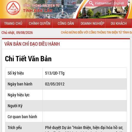
|
Vietnamese
English
TRANG CHỦ
CHÍNH QUYỀN
CÔNG DÂN
DOANH NGHIỆP
DU KHÁCH
Chủ nhật, 09/08/2026
CHÀO MỪNG ĐẾN VỚI CỔNG THÔNG TIN ĐIỆN TỬ TỈNH ĐẮK LẮK
VĂN BẢN CHỈ ĐẠO ĐIỀU HÀNH
GIỚI THIỆU
LÃNH ĐẠO UBND TỈNH
Chi Tiết Văn Bản
TIN TỨC SỰ KIỆN
Số ký hiệu
513/QĐ-TTg
SỞ, BAN, NGÀNH
Ngày ban hành
02/05/2012
UBND CÁC XÃ, PHƯỜNG
Ngày hiệu lực
THÔNG TIN CHỈ ĐẠO ĐIỀU HÀNH
Người Ký
HỆ THỐNG VĂN BẢN
Cơ quan ban hành
Trích yếu
Phê duyệt Dự án "Hoàn thiện, hiện đại hóa hồ sơ,
VĂN BẢN HĐND TỈNH