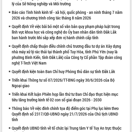
lý của Sở Nông nghiệp và Môi trường
VIDEO
Báo cáo Tình hình kinh tế - xã hội, quốc phòng - an ninh tháng 7 năm
2026 và chương trình công tác tháng 8 năm 2026
Quyết định Về việc bãi bỏ một số văn bản quy phạm pháp luật trong
lĩnh vực khoa học và công nghệ do Ủy ban nhân dân tỉnh Đắk Lắk
ban hành trước khi sắp xếp đơn vị hành chính cấp tỉnh
Quyết định chấp thuận điều chỉnh chủ trương đầu tư dự án Xây dựng
nhà máy xử lý rác thải tại thành phố Tuy Hòa, tỉnh Phú Yên (nay là
phường Bình Kiến, tỉnh Đắk Lắk) của Công ty Cổ phần Tập đoàn công
nghệ T-Tech Việt Nam
Khám bệnh, cấp phát thuốc miễn phí
Quyết định kiện toàn Ban Chỉ huy Phòng thủ dân sự tỉnh Đắk Lắk
và tặng quà người dân xã Cư Pui
Hội nghị UBND tỉnh Đắk Lắk thường kỳ
Triển khai Thông tư số 07/2026/TT-BNG ngày 30/6/2026 của Bộ
Ngoại giao
tháng 7/2026
Lễ truy tặng danh hiệu “Bà Mẹ Việt
Triển khai Kết luận Phiên họp lần thứ tư Ban Chỉ đạo thực hiện mục
Nam Anh hùng” và trao Huân chương
tiêu tăng trưởng kinh tế 02 con số giai đoạn 2026 - 2030
Lao động
Thông báo Về việc đính chính tọa độ điểm góc tại Phụ lục kèm theo
ALBUM ẢNH
UBND tỉnh Đắk Lắk triển khai nhiệm
Quyết định số 2317/QĐ-UBND ngày 21/7/2026 của Chủ tịch UBND
vụ 6 tháng cuối năm 2026
tỉnh
Kỳ họp thứ Hai, Hội đồng nhân dân
Quyết định UBND tỉnh về tổ chức lại Trung tâm Y tế Tuy An trực thuộc
tỉnh khóa XI quyết nghị nhiều nội dung