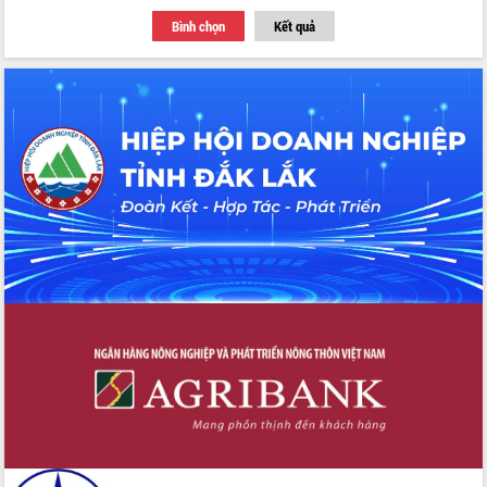
Thứ trưởng Bộ Y tế làm việc với tỉnh
Bình chọn
Kết quả
Đắk Lắk về phát triển nhân lực y tế
cho trạm y tế cấp xã
Du lịch Đắk Lắk nâng tầm trải nghiệm
du khách thông qua Hệ thống cơ sở dữ
liệu và Bản đồ số
Tập huấn ứng dụng trí tuệ nhân tạo (AI)
trong thương mại điện tử năm 2026
Đoàn đại biểu Quốc hội tỉnh Đắk Lắk
trao đổi thông tin trước Kỳ họp thứ
nhất, Quốc hội khóa XVI
Quyết liệt cải cách hành chính, khơi
thông nguồn lực phát triển
Nâng cao hiệu lực, hiệu quả HĐND
tỉnh thông qua hiện đại hóa hành chính
Xã Ea Phê gắn cải cách hành chính với
chuyển đổi số
Phó Chủ tịch Thường trực UBND tỉnh
Hồ Thị Nguyên Thảo làm việc tại Trung
tâm Phục vụ hành chính công xã Ea
Phê