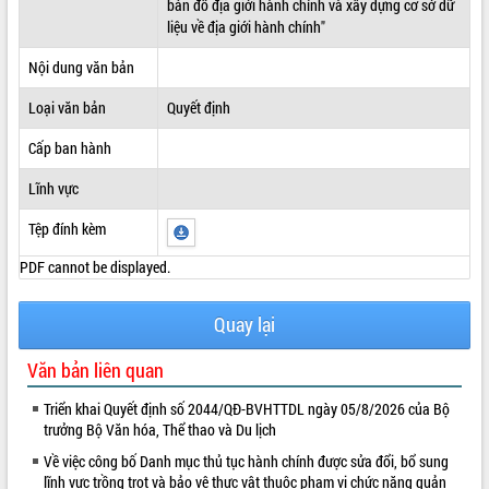
bản đồ địa giới hành chính và xây dựng cơ sở dữ
liệu về địa giới hành chính"
ĐIỂM TIN VĂN BẢN
Nội dung văn bản
QUY HOẠCH - KẾ HOẠCH
Loại văn bản
Quyết định
Cấp ban hành
Lĩnh vực
Tệp đính kèm
PDF cannot be displayed.
Quay lại
Văn bản liên quan
Triển khai Quyết định số 2044/QĐ-BVHTTDL ngày 05/8/2026 của Bộ
trưởng Bộ Văn hóa, Thể thao và Du lịch
Về việc công bố Danh mục thủ tục hành chính được sửa đổi, bổ sung
lĩnh vực trồng trọt và bảo vệ thực vật thuộc phạm vi chức năng quản