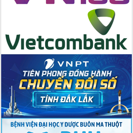
cấp xã
Đắk Lắk phát động hưởng ứng Ngày
Quyền của người tiêu dùng Việt Nam
2026
Đẩy mạnh cải cách hành chính, quyết
tâm đạt được mục tiêu tăng trưởng
hai con số trong năm 2026
Tổ chức trang trọng Lễ hội Đền thờ
Lương Văn Chánh năm 2026
Phó Bí thư Tỉnh ủy Đắk Lắk Đỗ Hữu
Huy giữ chức Bí thư Đảng ủy Ủy Ban
Nhân dân tỉnh
Bệnh án điện tử thúc đẩy chuyển đổi
số y tế tại Đắk Lắk
Chuyển đổi số thư viện: Mở rộng
không gian tri thức trong thời đại số
Đánh giá, rút kinh nghiệm công tác tổ
chức diễn tập trước ngày bầu cử
Chương trình “Gặp gỡ hữu nghị –
Friendship Meeting New Year 2026”