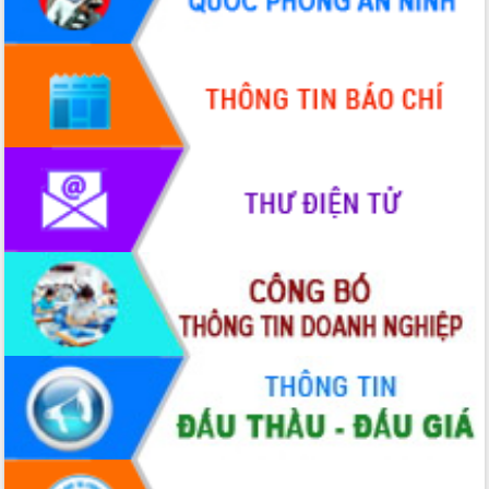
Quy hoạch và Xúc tiến đầu tư tỉnh Đắk
Lắk
Khơi thông điểm nghẽn, đẩy nhanh
giải ngân vốn khắc phục thiên tai
HĐND tỉnh thông qua điều chỉnh Quy
hoạch tỉnh thời kỳ 2021-2030
Hội thảo góp ý hồ sơ điều chỉnh quy
hoạch tỉnh Đắk Lắk thời kỳ 2021-2030,
tầm nhìn đến năm 2050
Nâng cao hiệu quả hoạt động của các
doanh nghiệp nhà nước
Hội nghị triển khai kết nối mạng
truyền số liệu chuyên dùng phục vụ cơ
quan Đảng, Nhà nước
Lễ phát động chuỗi hoạt động chung
tay làm sạch môi trường
Xã Ea Kar bước chuyển mình trong
công tác cải cách hành chính mô hình
mới
UBND tỉnh họp báo định kỳ tháng 4
năm 2026