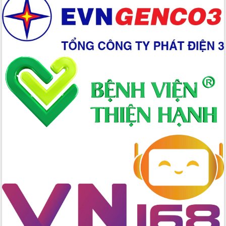
Xây dựng nền hành chính số đồng
hành cùng nông dân dân, doanh nghiệp
Giai đoạn 2026-2030, Đắk Lắk phấn
đấu có 77% xã đạt chuẩn nông thôn
mới
Chuyển đổi số 'mở đường' cho nông
nghiệp Đắk Lắk tăng trưởng bứt phá
Triển khai đồng bộ đo đạc, lập hồ sơ
địa chính, hoàn thiện cơ sở dữ liệu đất
đai
Ứng dụng sinh trắc học - Bước tiến
trong hành trình chuyển đổi số tại Đắk
Lắk
Đắk Lắk nâng cao hiệu quả công tác
Đảng từ Sổ tay đảng viên điện tử
Đắk Lắk đẩy mạnh nuôi biển công
nghệ, hướng tới phát triển thủy sản
bền vững
Tập huấn nâng cao năng lực triển khai
chuyển đổi số cho cán bộ, công chức