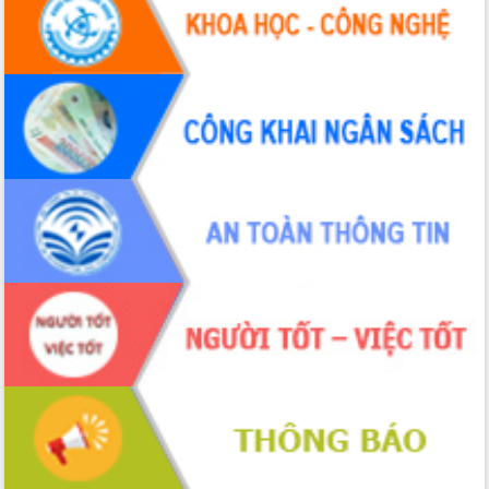
Hội thảo khoa học “Giải pháp thúc đẩy
phát triển nền kinh tế xanh tại tỉnh
Đắk Lắk”
Tăng cường giám sát, đôn đốc thực
hiện nhiệm vụ quản lý tài sản công
hàng tuần
Tháo gỡ những vướng mắc, đẩy mạnh
công tác cải cách thủ tục hành chính
tại Trung tâm Phục vụ hành chính
công tỉnh
Đắk Lắk: Tôn vinh 46 giải pháp tại Hội
thi Sáng tạo Kỹ thuật 2024 - 2025
Đắk Lắk rà soát, điều chỉnh Đề án 190
về phát triển nuôi trồng thủy sản
Phó Chủ tịch UBND tỉnh Đắk Lắk
Trương Công Thái kiểm tra thực địa
Dự án cao tốc Khánh Hòa - Buôn Ma
Thuột
Định vị cà phê Việt Nam như một “di
sản sống” trong dòng chảy toàn cầu