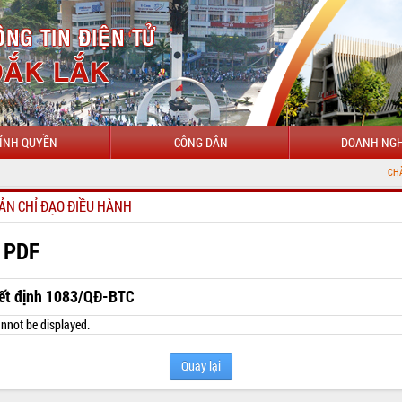
ÍNH QUYỀN
CÔNG DÂN
DOANH NGH
CHÀO MỪNG ĐẾN 
ẢN CHỈ ĐẠO ĐIỀU HÀNH
 PDF
ết định 1083/QĐ-BTC
nnot be displayed.
Quay lại