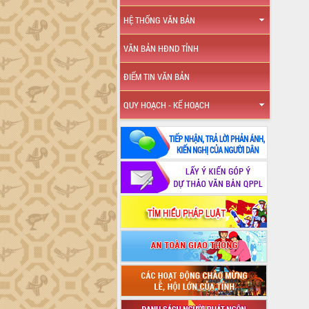
HỆ THỐNG VĂN BẢN
VĂN BẢN HĐND TỈNH
ĐIỂM TIN VĂN BẢN
QUY HOẠCH - KẾ HOẠCH