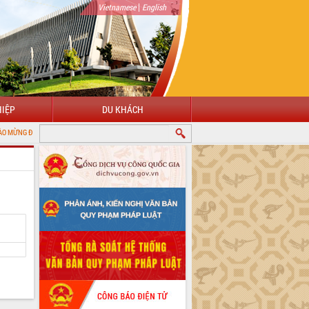
|
Vietnamese
English
IỆP
DU KHÁCH
VỚI CỔNG THÔNG TIN ĐIỆN TỬ TỈNH ĐẮK LẮK