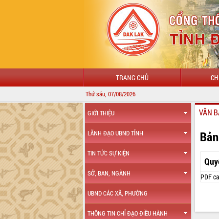
TRANG CHỦ
CH
Thứ sáu, 07/08/2026
VĂN B
GIỚI THIỆU
Bản
LÃNH ĐẠO UBND TỈNH
TIN TỨC SỰ KIỆN
Quy
SỞ, BAN, NGÀNH
PDF ca
UBND CÁC XÃ, PHƯỜNG
THÔNG TIN CHỈ ĐẠO ĐIỀU HÀNH