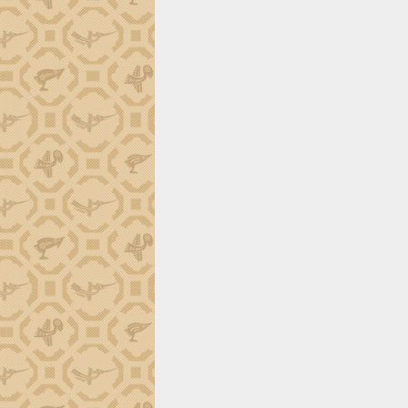
trường Nguyễn Hoàng Hiệp khảo sát
vùng trồng và doanh nghiệp đóng gói
sầu riêng tại Đắk Lắk
Trình diễn nghệ thuật chế biến các
món ăn từ sầu riêng
Đắk Lắk công bố Quy hoạch và xúc
tiến đầu tư tỉnh
Ngành cá ngừ Đắk Lắk chủ động thích
ứng để giữ vững thị trường xuất khẩu
Diễn đàn Kinh tế tư nhân Việt Nam đột
phá cơ chế - Hợp tác công tư
Đề án 06 tạo bước ngoặt đột phá trong
cải cách hành chính tỉnh Đắk Lắk
Kết nối tour, đẩy mạnh chuyển đổi số
để phát triển du lịch Đắk Lắk
Khởi động Dự án Đầu tư xây dựng hạ
tầng kỹ thuật Cụm công nghiệp Tân
Tiến
Gặp mặt các cơ quan báo chí nhân Kỷ
niệm 101 năm Ngày Báo chí Cách
mạng Việt Nam