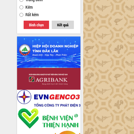
Kém
Rất kém
Bình chọn
Kết quả