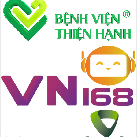
Hòn Yến phát triển du lịch gắn với bảo
tồn biển
Lấy ý kiến điều chỉnh Quy hoạch tỉnh
Đắk Lắk thời kỳ 2021-2030, tầm nhìn
đến năm 2050
Phát động chiến dịch 30 ngày đêm
giải phóng mặt bằng Tuyến đường bộ
ven biển
Đắk Lắk nỗ lực thúc đẩy tăng trưởng
kinh tế từ 10% trở lên trong Quý
II/2026
Đắk Lắk ký kết thỏa thuận hợp tác về
chuyển đổi số giai đoạn 2026 – 2030
với Tập đoàn Bưu chính Viễn thông
Việt Nam
Thứ trưởng Bộ Y tế làm việc với tỉnh
Đắk Lắk về phát triển nhân lực y tế
cho trạm y tế cấp xã
Du lịch Đắk Lắk nâng tầm trải nghiệm
du khách thông qua Hệ thống cơ sở dữ
liệu và Bản đồ số