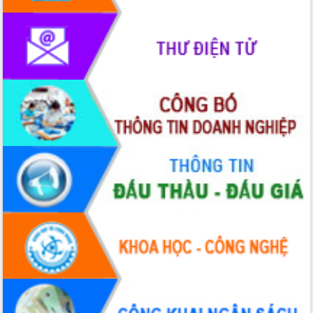
phát triển mới
Thường trực HĐND tỉnh Đắk Lắk gặp
mặt Đoàn chuyên gia y tế TP. Hồ Chí
Minh
Lễ truy điệu và an táng hài cốt liệt sĩ
tại Nghĩa trang Liệt sĩ xã Sơn Hòa
Bàn giải pháp tháo gỡ khó khăn trong
xuất khẩu sầu riêng và triển khai quy
định EUDR
Thứ trưởng Bộ Nông nghiệp và Môi
trường Nguyễn Hoàng Hiệp khảo sát
vùng trồng và doanh nghiệp đóng gói
sầu riêng tại Đắk Lắk
Trình diễn nghệ thuật chế biến các
món ăn từ sầu riêng
Đắk Lắk công bố Quy hoạch và xúc
tiến đầu tư tỉnh
Ngành cá ngừ Đắk Lắk chủ động thích
ứng để giữ vững thị trường xuất khẩu
Diễn đàn Kinh tế tư nhân Việt Nam đột