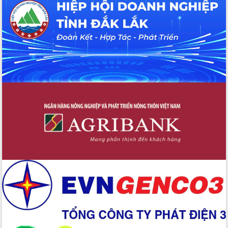
Tháo gỡ những vướng mắc, đẩy mạnh
công tác cải cách thủ tục hành chính
tại Trung tâm Phục vụ hành chính
công tỉnh
Đắk Lắk: Tôn vinh 46 giải pháp tại Hội
thi Sáng tạo Kỹ thuật 2024 - 2025
Đắk Lắk rà soát, điều chỉnh Đề án 190
về phát triển nuôi trồng thủy sản
Phó Chủ tịch UBND tỉnh Đắk Lắk
Trương Công Thái kiểm tra thực địa
Dự án cao tốc Khánh Hòa - Buôn Ma
Thuột
Định vị cà phê Việt Nam như một “di
sản sống” trong dòng chảy toàn cầu
Xây dựng nông thôn mới: Nâng cao đời
sống người dân từ những mô hình thiết
thực
Quyết liệt tháo gỡ vướng mắc, đẩy
nhanh tiến độ các dự án trọng điểm
trong Khu kinh tế Nam Phú Yên