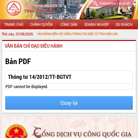
|
Vietnamese
English
TRANG CHỦ
CHÍNH QUYỀN
CÔNG DÂN
DOANH NGHIỆP
DU KHÁCH
Thứ sáu, 07/08/2026
CHÀO MỪNG ĐẾN VỚI CỔNG THÔNG TIN ĐIỆN TỬ TỈNH ĐẮK LẮK
VĂN BẢN CHỈ ĐẠO ĐIỀU HÀNH
GIỚI THIỆU
LÃNH ĐẠO UBND TỈNH
Bản PDF
TIN TỨC SỰ KIỆN
Thông tư 14/2012/TT-BGTVT
SỞ, BAN, NGÀNH
PDF cannot be displayed.
UBND CÁC XÃ, PHƯỜNG
Quay lại
THÔNG TIN CHỈ ĐẠO ĐIỀU HÀNH
HỆ THỐNG VĂN BẢN
VĂN BẢN HĐND TỈNH