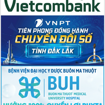
Tập huấn ứng dụng trí tuệ nhân tạo (AI)
trong thương mại điện tử năm 2026
Đoàn đại biểu Quốc hội tỉnh Đắk Lắk
trao đổi thông tin trước Kỳ họp thứ
nhất, Quốc hội khóa XVI
Quyết liệt cải cách hành chính, khơi
thông nguồn lực phát triển
Nâng cao hiệu lực, hiệu quả HĐND
tỉnh thông qua hiện đại hóa hành chính
Xã Ea Phê gắn cải cách hành chính với
chuyển đổi số
Phó Chủ tịch Thường trực UBND tỉnh
Hồ Thị Nguyên Thảo làm việc tại Trung
tâm Phục vụ hành chính công xã Ea
Phê
Xây dựng nền hành chính số đồng
hành cùng nông dân dân, doanh nghiệp
Giai đoạn 2026-2030, Đắk Lắk phấn
đấu có 77% xã đạt chuẩn nông thôn
mới