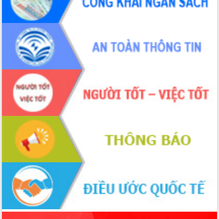
phá cơ chế - Hợp tác công tư
Đề án 06 tạo bước ngoặt đột phá trong
cải cách hành chính tỉnh Đắk Lắk
Kết nối tour, đẩy mạnh chuyển đổi số
để phát triển du lịch Đắk Lắk
Khởi động Dự án Đầu tư xây dựng hạ
tầng kỹ thuật Cụm công nghiệp Tân
Tiến
Gặp mặt các cơ quan báo chí nhân Kỷ
niệm 101 năm Ngày Báo chí Cách
mạng Việt Nam
Đắk Lắk sơ kết 4 năm triển khai thực
hiện Đề án 06 của Chính phủ
Họp báo thông tin về Hội nghị Công bố
Quy hoạch và Xúc tiến đầu tư tỉnh Đắk
Lắk
Khơi thông điểm nghẽn, đẩy nhanh
giải ngân vốn khắc phục thiên tai
HĐND tỉnh thông qua điều chỉnh Quy
hoạch tỉnh thời kỳ 2021-2030