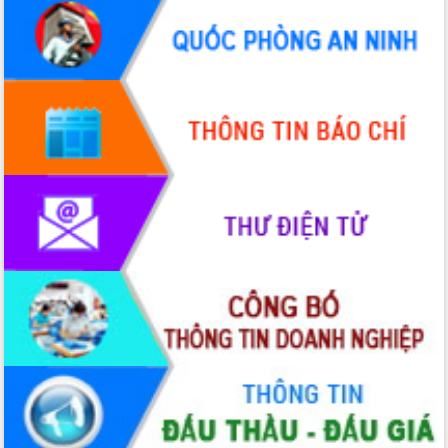
Quy hoạch và Xúc tiến đầu tư tỉnh Đắk
Lắk
Khơi thông điểm nghẽn, đẩy nhanh
giải ngân vốn khắc phục thiên tai
HĐND tỉnh thông qua điều chỉnh Quy
hoạch tỉnh thời kỳ 2021-2030
Hội thảo góp ý hồ sơ điều chỉnh quy
hoạch tỉnh Đắk Lắk thời kỳ 2021-2030,
tầm nhìn đến năm 2050
Nâng cao hiệu quả hoạt động của các
doanh nghiệp nhà nước
Hội nghị triển khai kết nối mạng
truyền số liệu chuyên dùng phục vụ cơ
quan Đảng, Nhà nước
Lễ phát động chuỗi hoạt động chung
tay làm sạch môi trường
Xã Ea Kar bước chuyển mình trong
công tác cải cách hành chính mô hình
mới
UBND tỉnh họp báo định kỳ tháng 4
năm 2026