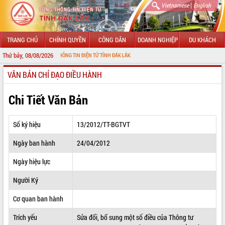
|
Vietnamese
English
TRANG CHỦ
CHÍNH QUYỀN
CÔNG DÂN
DOANH NGHIỆP
DU KHÁCH
Thứ bảy, 08/08/2026
VỚI CỔNG THÔNG TIN ĐIỆN TỬ TỈNH ĐẮK LẮK
VĂN BẢN CHỈ ĐẠO ĐIỀU HÀNH
GIỚI THIỆU
LÃNH ĐẠO UBND TỈNH
Chi Tiết Văn Bản
TIN TỨC SỰ KIỆN
Số ký hiệu
13/2012/TT-BGTVT
SỞ, BAN, NGÀNH
Ngày ban hành
24/04/2012
UBND CÁC XÃ, PHƯỜNG
Ngày hiệu lực
THÔNG TIN CHỈ ĐẠO ĐIỀU HÀNH
Người Ký
HỆ THỐNG VĂN BẢN
Cơ quan ban hành
Trích yếu
Sửa đổi, bổ sung một số điều của Thông tư
VĂN BẢN HĐND TỈNH