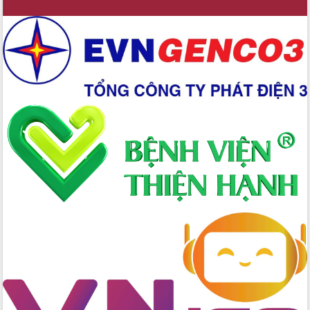
Xây dựng nền hành chính số đồng
hành cùng nông dân dân, doanh nghiệp
Giai đoạn 2026-2030, Đắk Lắk phấn
đấu có 77% xã đạt chuẩn nông thôn
mới
Chuyển đổi số 'mở đường' cho nông
nghiệp Đắk Lắk tăng trưởng bứt phá
Triển khai đồng bộ đo đạc, lập hồ sơ
địa chính, hoàn thiện cơ sở dữ liệu đất
đai
Ứng dụng sinh trắc học - Bước tiến
trong hành trình chuyển đổi số tại Đắk
Lắk
Đắk Lắk nâng cao hiệu quả công tác
Đảng từ Sổ tay đảng viên điện tử
Đắk Lắk đẩy mạnh nuôi biển công
nghệ, hướng tới phát triển thủy sản
bền vững
Tập huấn nâng cao năng lực triển khai
chuyển đổi số cho cán bộ, công chức