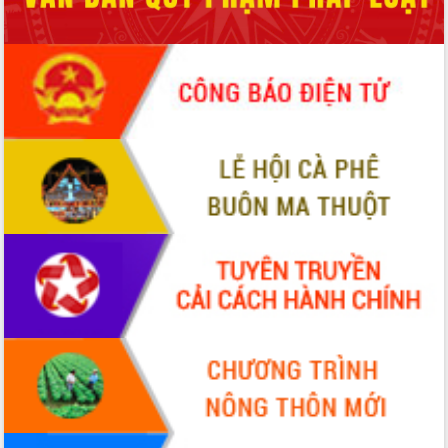
món ăn từ sầu riêng
Đắk Lắk công bố Quy hoạch và xúc
tiến đầu tư tỉnh
Ngành cá ngừ Đắk Lắk chủ động thích
ứng để giữ vững thị trường xuất khẩu
Diễn đàn Kinh tế tư nhân Việt Nam đột
phá cơ chế - Hợp tác công tư
Đề án 06 tạo bước ngoặt đột phá trong
cải cách hành chính tỉnh Đắk Lắk
Kết nối tour, đẩy mạnh chuyển đổi số
để phát triển du lịch Đắk Lắk
Khởi động Dự án Đầu tư xây dựng hạ
tầng kỹ thuật Cụm công nghiệp Tân
Tiến
Gặp mặt các cơ quan báo chí nhân Kỷ
niệm 101 năm Ngày Báo chí Cách
mạng Việt Nam
Đắk Lắk sơ kết 4 năm triển khai thực
hiện Đề án 06 của Chính phủ
Họp báo thông tin về Hội nghị Công bố