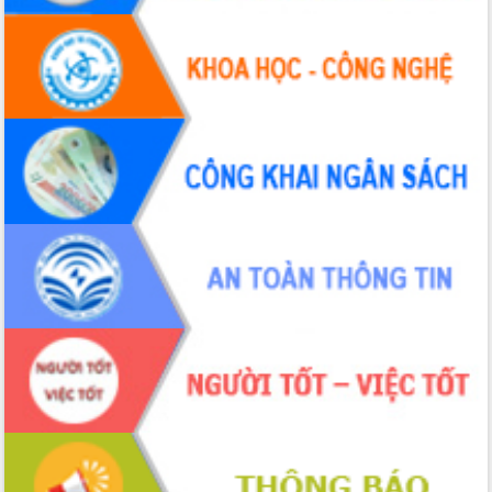
Hội thảo khoa học “Giải pháp thúc đẩy
phát triển nền kinh tế xanh tại tỉnh
Đắk Lắk”
Tăng cường giám sát, đôn đốc thực
hiện nhiệm vụ quản lý tài sản công
hàng tuần
Tháo gỡ những vướng mắc, đẩy mạnh
công tác cải cách thủ tục hành chính
tại Trung tâm Phục vụ hành chính
công tỉnh
Đắk Lắk: Tôn vinh 46 giải pháp tại Hội
thi Sáng tạo Kỹ thuật 2024 - 2025
Đắk Lắk rà soát, điều chỉnh Đề án 190
về phát triển nuôi trồng thủy sản
Phó Chủ tịch UBND tỉnh Đắk Lắk
Trương Công Thái kiểm tra thực địa
Dự án cao tốc Khánh Hòa - Buôn Ma
Thuột
Định vị cà phê Việt Nam như một “di
sản sống” trong dòng chảy toàn cầu