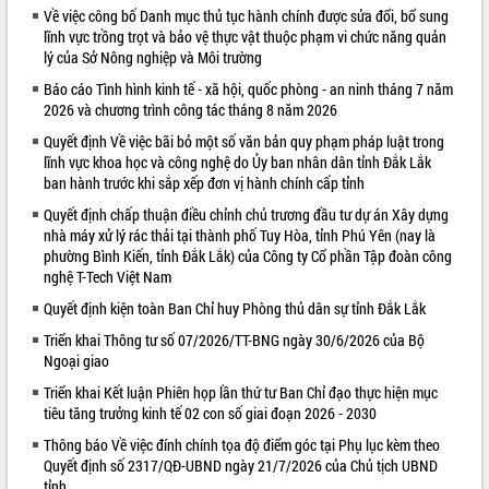
Về việc công bố Danh mục thủ tục hành chính được sửa đổi, bổ sung
VIDEO
lĩnh vực trồng trọt và bảo vệ thực vật thuộc phạm vi chức năng quản
lý của Sở Nông nghiệp và Môi trường
Báo cáo Tình hình kinh tế - xã hội, quốc phòng - an ninh tháng 7 năm
2026 và chương trình công tác tháng 8 năm 2026
Quyết định Về việc bãi bỏ một số văn bản quy phạm pháp luật trong
lĩnh vực khoa học và công nghệ do Ủy ban nhân dân tỉnh Đắk Lắk
ban hành trước khi sắp xếp đơn vị hành chính cấp tỉnh
Quyết định chấp thuận điều chỉnh chủ trương đầu tư dự án Xây dựng
nhà máy xử lý rác thải tại thành phố Tuy Hòa, tỉnh Phú Yên (nay là
Khám bệnh, cấp phát thuốc miễn phí
phường Bình Kiến, tỉnh Đắk Lắk) của Công ty Cổ phần Tập đoàn công
và tặng quà người dân xã Cư Pui
nghệ T-Tech Việt Nam
Hội nghị UBND tỉnh Đắk Lắk thường kỳ
Quyết định kiện toàn Ban Chỉ huy Phòng thủ dân sự tỉnh Đắk Lắk
tháng 7/2026
Triển khai Thông tư số 07/2026/TT-BNG ngày 30/6/2026 của Bộ
Lễ truy tặng danh hiệu “Bà Mẹ Việt
Ngoại giao
Nam Anh hùng” và trao Huân chương
Lao động
Triển khai Kết luận Phiên họp lần thứ tư Ban Chỉ đạo thực hiện mục
ALBUM ẢNH
tiêu tăng trưởng kinh tế 02 con số giai đoạn 2026 - 2030
UBND tỉnh Đắk Lắk triển khai nhiệm
vụ 6 tháng cuối năm 2026
Thông báo Về việc đính chính tọa độ điểm góc tại Phụ lục kèm theo
Kỳ họp thứ Hai, Hội đồng nhân dân
Quyết định số 2317/QĐ-UBND ngày 21/7/2026 của Chủ tịch UBND
tỉnh
tỉnh khóa XI quyết nghị nhiều nội dung