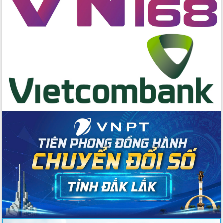
cấp xã
Đắk Lắk phát động hưởng ứng Ngày
Quyền của người tiêu dùng Việt Nam
2026
Đẩy mạnh cải cách hành chính, quyết
tâm đạt được mục tiêu tăng trưởng
hai con số trong năm 2026
Tổ chức trang trọng Lễ hội Đền thờ
Lương Văn Chánh năm 2026
Phó Bí thư Tỉnh ủy Đắk Lắk Đỗ Hữu
Huy giữ chức Bí thư Đảng ủy Ủy Ban
Nhân dân tỉnh
Bệnh án điện tử thúc đẩy chuyển đổi
số y tế tại Đắk Lắk
Chuyển đổi số thư viện: Mở rộng
không gian tri thức trong thời đại số
Đánh giá, rút kinh nghiệm công tác tổ
chức diễn tập trước ngày bầu cử
Chương trình “Gặp gỡ hữu nghị –
Friendship Meeting New Year 2026”