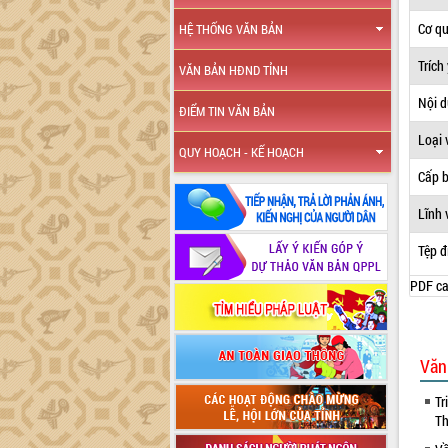
Cơ q
HỆ THỐNG VĂN BẢN
Trích
VĂN BẢN HĐND TỈNH
Nội 
ĐIỂM TIN VĂN BẢN
Loại 
QUY HOẠCH - KẾ HOẠCH
Cấp 
Lĩnh 
Tệp đ
PDF ca
Văn
Tr
Th