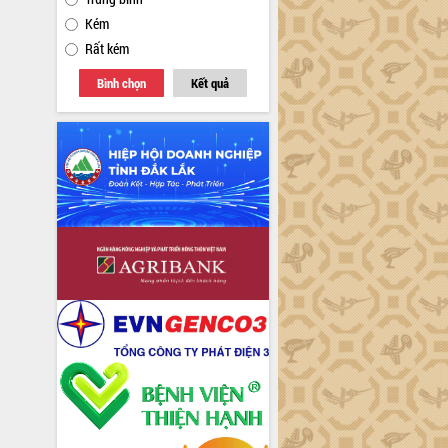
Kém
Rất kém
Bình chọn
Kết quả