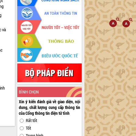
ọt
ờng
g
c và
ác
a
inh
BÌNH CHỌN
Xin ý kiến đánh giá về giao diện, nội
dung, chất lượng cung cấp thông tin
của Cổng thông tin điện tử tỉnh
Rất tốt
Tốt
Trung bình