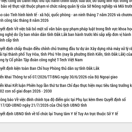
 việc công bố Danh mục thủ tục hành chính được sửa đổi, bổ sung lĩnh vực trồng tr
 bảo vệ thực vật thuộc phạm vi chức năng quản lý của Sở Nông nghiệp và Môi trư
o cáo Tình hình kinh tế - xã hội, quốc phòng - an ninh tháng 7 năm 2026 và chươn
ình công tác tháng 8 năm 2026
yết định Về việc bãi bỏ một số văn bản quy phạm pháp luật trong lĩnh vực khoa họ
ng nghệ do Ủy ban nhân dân tỉnh Đắk Lắk ban hành trước khi sắp xếp đơn vị hành
ính cấp tỉnh
yết định chấp thuận điều chỉnh chủ trương đầu tư dự án Xây dựng nhà máy xử lý r
ải tại thành phố Tuy Hòa, tỉnh Phú Yên (nay là phường Bình Kiến, tỉnh Đắk Lắk) củ
ng ty Cổ phần Tập đoàn công nghệ T-Tech Việt Nam
yết định kiện toàn Ban Chỉ huy Phòng thủ dân sự tỉnh Đắk Lắk
iển khai Thông tư số 07/2026/TT-BNG ngày 30/6/2026 của Bộ Ngoại giao
iển khai Kết luận Phiên họp lần thứ tư Ban Chỉ đạo thực hiện mục tiêu tăng trưởng k
 02 con số giai đoạn 2026 - 2030
ông báo Về việc đính chính tọa độ điểm góc tại Phụ lục kèm theo Quyết định số
17/QĐ-UBND ngày 21/7/2026 của Chủ tịch UBND tỉnh
yết định UBND tỉnh về tổ chức lại Trung tâm Y tế Tuy An trực thuộc Sở Y tế