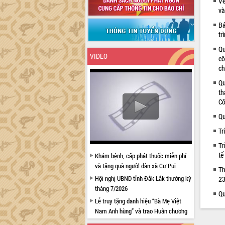
Về
và
Bá
tr
Qu
VIDEO
cô
ch
Qu
th
Cô
Qu
Tr
Tr
tế
Khám bệnh, cấp phát thuốc miễn phí
và tặng quà người dân xã Cư Pui
Th
Hội nghị UBND tỉnh Đắk Lắk thường kỳ
23
tháng 7/2026
Qu
Lễ truy tặng danh hiệu “Bà Mẹ Việt
Nam Anh hùng” và trao Huân chương
Lao động