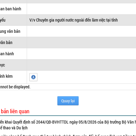
uan ban hành
 yếu
V/v Chuyên gia người nước ngoài đến làm việc tại tỉnh
dung văn bản
văn bản
ban hành
vực
ính kèm
nnot be displayed.
Quay lại
 bản liên quan
iển khai Quyết định số 2044/QĐ-BVHTTDL ngày 05/8/2026 của Bộ trưởng Bộ Văn 
ể thao và Du lịch