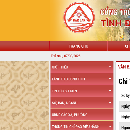
TRANG CHỦ
CH
Thứ sáu, 07/08/2026
VĂN B
GIỚI THIỆU
Chi
LÃNH ĐẠO UBND TỈNH
TIN TỨC SỰ KIỆN
Số ký
SỞ, BAN, NGÀNH
Ngày
UBND CÁC XÃ, PHƯỜNG
Ngày 
THÔNG TIN CHỈ ĐẠO ĐIỀU HÀNH
Ngườ