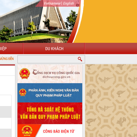
|
Vietnamese
English
IỆP
DU KHÁCH
 CỔNG THÔNG TIN ĐIỆN TỬ TỈNH ĐẮK LẮK