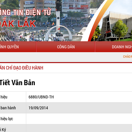
ÍNH QUYỀN
CÔNG DÂN
DOANH NGH
CHÀO MỪNG ĐẾN VỚI
ẢN CHỈ ĐẠO ĐIỀU HÀNH
 Tiết Văn Bản
 hiệu
6880/UBND-TH
 ban hành
19/09/2014
hiệu lực
i Ký