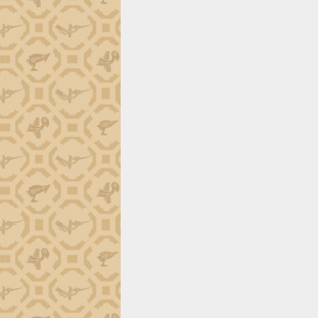
trường Nguyễn Hoàng Hiệp khảo sát
vùng trồng và doanh nghiệp đóng gói
sầu riêng tại Đắk Lắk
Trình diễn nghệ thuật chế biến các
món ăn từ sầu riêng
Đắk Lắk công bố Quy hoạch và xúc
tiến đầu tư tỉnh
Ngành cá ngừ Đắk Lắk chủ động thích
ứng để giữ vững thị trường xuất khẩu
Diễn đàn Kinh tế tư nhân Việt Nam đột
phá cơ chế - Hợp tác công tư
Đề án 06 tạo bước ngoặt đột phá trong
cải cách hành chính tỉnh Đắk Lắk
Kết nối tour, đẩy mạnh chuyển đổi số
để phát triển du lịch Đắk Lắk
Khởi động Dự án Đầu tư xây dựng hạ
tầng kỹ thuật Cụm công nghiệp Tân
Tiến
Gặp mặt các cơ quan báo chí nhân Kỷ
niệm 101 năm Ngày Báo chí Cách
mạng Việt Nam