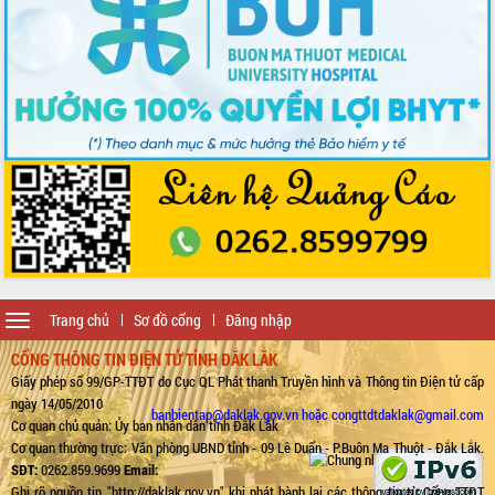
Toggle
Trang chủ
Sơ đồ cổng
Đăng nhập
navigation
CỔNG THÔNG TIN ĐIỆN TỬ TỈNH ĐẮK LẮK
Giấy phép số 99/GP-TTĐT do Cục QL Phát thanh Truyền hình và Thông tin Điện tử cấp
ngày 14/05/2010
banbientap@daklak.gov.vn hoặc congttdtdaklak@gmail.com
Cơ quan chủ quản: Ủy ban nhân dân tỉnh Đắk Lắk
Cơ quan thường trực: Văn phòng UBND tỉnh - 09 Lê Duẩn - P.Buôn Ma Thuột - Đắk Lắk.
SĐT:
0262.859.9699
Email:
Ghi rõ nguồn tin "http://daklak.gov.vn" khi phát hành lại các thông tin từ Cổng TTĐT