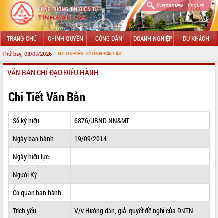
|
Vietnamese
English
TRANG CHỦ
CHÍNH QUYỀN
CÔNG DÂN
DOANH NGHIỆP
DU KHÁCH
Thứ bảy, 08/08/2026
ỚI CỔNG THÔNG TIN ĐIỆN TỬ TỈNH ĐẮK LẮK
VĂN BẢN CHỈ ĐẠO ĐIỀU HÀNH
GIỚI THIỆU
LÃNH ĐẠO UBND TỈNH
Chi Tiết Văn Bản
TIN TỨC SỰ KIỆN
Số ký hiệu
6876/UBND-NN&MT
SỞ, BAN, NGÀNH
Ngày ban hành
19/09/2014
UBND CÁC XÃ, PHƯỜNG
Ngày hiệu lực
THÔNG TIN CHỈ ĐẠO ĐIỀU HÀNH
Người Ký
HỆ THỐNG VĂN BẢN
Cơ quan ban hành
Trích yếu
V/v Hướng dẫn, giải quyết đề nghị của DNTN
VĂN BẢN HĐND TỈNH