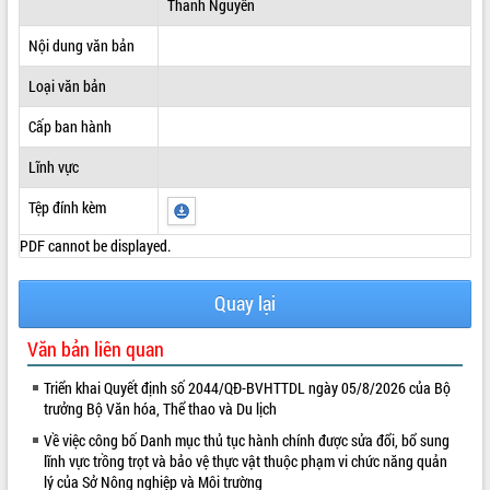
Thanh Nguyên
ĐIỂM TIN VĂN BẢN
Nội dung văn bản
QUY HOẠCH - KẾ HOẠCH
Loại văn bản
Cấp ban hành
Lĩnh vực
Tệp đính kèm
PDF cannot be displayed.
Quay lại
Văn bản liên quan
Triển khai Quyết định số 2044/QĐ-BVHTTDL ngày 05/8/2026 của Bộ
trưởng Bộ Văn hóa, Thể thao và Du lịch
Về việc công bố Danh mục thủ tục hành chính được sửa đổi, bổ sung
lĩnh vực trồng trọt và bảo vệ thực vật thuộc phạm vi chức năng quản
lý của Sở Nông nghiệp và Môi trường