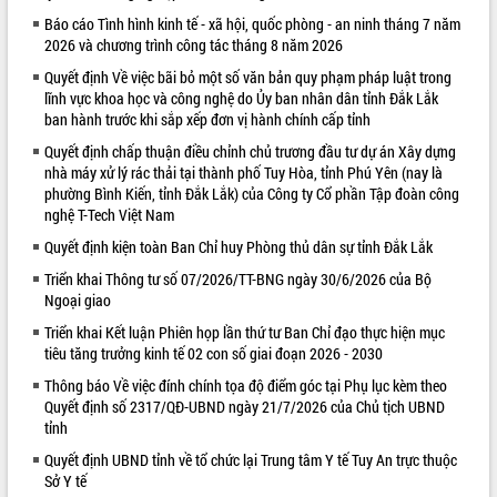
Báo cáo Tình hình kinh tế - xã hội, quốc phòng - an ninh tháng 7 năm
VIDEO
2026 và chương trình công tác tháng 8 năm 2026
Không có file video nào để phát.
Quyết định Về việc bãi bỏ một số văn bản quy phạm pháp luật trong
lĩnh vực khoa học và công nghệ do Ủy ban nhân dân tỉnh Đắk Lắk
ALBUM ẢNH
ban hành trước khi sắp xếp đơn vị hành chính cấp tỉnh
Quyết định chấp thuận điều chỉnh chủ trương đầu tư dự án Xây dựng
nhà máy xử lý rác thải tại thành phố Tuy Hòa, tỉnh Phú Yên (nay là
phường Bình Kiến, tỉnh Đắk Lắk) của Công ty Cổ phần Tập đoàn công
nghệ T-Tech Việt Nam
Quyết định kiện toàn Ban Chỉ huy Phòng thủ dân sự tỉnh Đắk Lắk
Triển khai Thông tư số 07/2026/TT-BNG ngày 30/6/2026 của Bộ
Ngoại giao
Triển khai Kết luận Phiên họp lần thứ tư Ban Chỉ đạo thực hiện mục
LIÊN KẾT WEB
tiêu tăng trưởng kinh tế 02 con số giai đoạn 2026 - 2030
Thông báo Về việc đính chính tọa độ điểm góc tại Phụ lục kèm theo
Quyết định số 2317/QĐ-UBND ngày 21/7/2026 của Chủ tịch UBND
tỉnh
Quyết định UBND tỉnh về tổ chức lại Trung tâm Y tế Tuy An trực thuộc
Sở Y tế