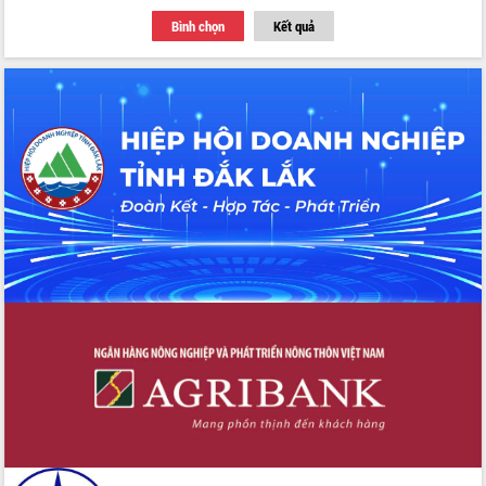
du khách thông qua Hệ thống cơ sở dữ
Bình chọn
Kết quả
liệu và Bản đồ số
Tập huấn ứng dụng trí tuệ nhân tạo (AI)
trong thương mại điện tử năm 2026
Đoàn đại biểu Quốc hội tỉnh Đắk Lắk
trao đổi thông tin trước Kỳ họp thứ
nhất, Quốc hội khóa XVI
Quyết liệt cải cách hành chính, khơi
thông nguồn lực phát triển
Nâng cao hiệu lực, hiệu quả HĐND
tỉnh thông qua hiện đại hóa hành chính
Xã Ea Phê gắn cải cách hành chính với
chuyển đổi số
Phó Chủ tịch Thường trực UBND tỉnh
Hồ Thị Nguyên Thảo làm việc tại Trung
tâm Phục vụ hành chính công xã Ea
Phê
Xây dựng nền hành chính số đồng
hành cùng nông dân dân, doanh nghiệp
Giai đoạn 2026-2030, Đắk Lắk phấn