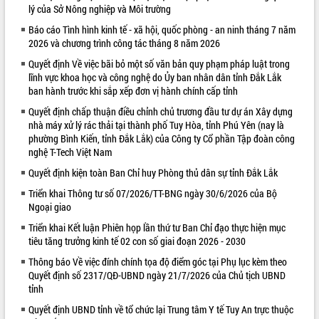
lý của Sở Nông nghiệp và Môi trường
VIDEO
Báo cáo Tình hình kinh tế - xã hội, quốc phòng - an ninh tháng 7 năm
2026 và chương trình công tác tháng 8 năm 2026
Loading the player...
Quyết định Về việc bãi bỏ một số văn bản quy phạm pháp luật trong
Trailer Lễ hội Sầu riêng Đắk Lắk năm
lĩnh vực khoa học và công nghệ do Ủy ban nhân dân tỉnh Đắk Lắk
2026
ban hành trước khi sắp xếp đơn vị hành chính cấp tỉnh
Khám bệnh, cấp phát thuốc miễn phí
Quyết định chấp thuận điều chỉnh chủ trương đầu tư dự án Xây dựng
và tặng quà người dân xã Cư Pui
nhà máy xử lý rác thải tại thành phố Tuy Hòa, tỉnh Phú Yên (nay là
Hội nghị UBND tỉnh Đắk Lắk thường kỳ
phường Bình Kiến, tỉnh Đắk Lắk) của Công ty Cổ phần Tập đoàn công
tháng 7/2026
nghệ T-Tech Việt Nam
Lễ truy tặng danh hiệu “Bà Mẹ Việt
Quyết định kiện toàn Ban Chỉ huy Phòng thủ dân sự tỉnh Đắk Lắk
ALBUM ẢNH
Nam Anh hùng” và trao Huân chương
Lao động
Triển khai Thông tư số 07/2026/TT-BNG ngày 30/6/2026 của Bộ
Ngoại giao
UBND tỉnh Đắk Lắk triển khai nhiệm
vụ 6 tháng cuối năm 2026
Triển khai Kết luận Phiên họp lần thứ tư Ban Chỉ đạo thực hiện mục
tiêu tăng trưởng kinh tế 02 con số giai đoạn 2026 - 2030
Kỳ họp thứ Hai, Hội đồng nhân dân
tỉnh khóa XI quyết nghị nhiều nội dung
Thông báo Về việc đính chính tọa độ điểm góc tại Phụ lục kèm theo
quan trọng
Quyết định số 2317/QĐ-UBND ngày 21/7/2026 của Chủ tịch UBND
tỉnh
Bí thư Tỉnh ủy Lương Nguyễn Minh
Triết thăm, tặng quà người có công với
Quyết định UBND tỉnh về tổ chức lại Trung tâm Y tế Tuy An trực thuộc
cách mạng
LIÊN KẾT WEB