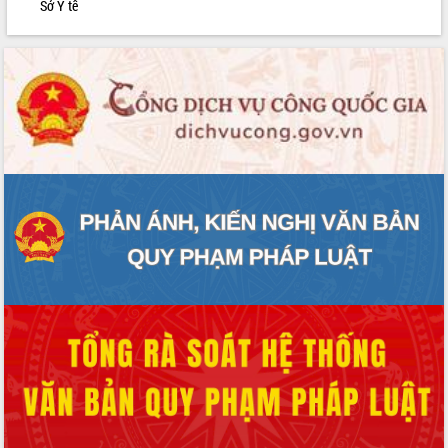
Sở Y tế
Rà soát, hoàn thiện hệ thống thiết chế
văn hóa, thể thao đáp ứng yêu cầu
phát triển mới
Thường trực HĐND tỉnh Đắk Lắk gặp
mặt Đoàn chuyên gia y tế TP. Hồ Chí
Minh
Lễ truy điệu và an táng hài cốt liệt sĩ
tại Nghĩa trang Liệt sĩ xã Sơn Hòa
Bàn giải pháp tháo gỡ khó khăn trong
xuất khẩu sầu riêng và triển khai quy
định EUDR
Thứ trưởng Bộ Nông nghiệp và Môi
trường Nguyễn Hoàng Hiệp khảo sát
vùng trồng và doanh nghiệp đóng gói
sầu riêng tại Đắk Lắk
Trình diễn nghệ thuật chế biến các
món ăn từ sầu riêng
Đắk Lắk công bố Quy hoạch và xúc
tiến đầu tư tỉnh
Ngành cá ngừ Đắk Lắk chủ động thích