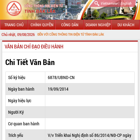
|
Vietnamese
English
TRANG CHỦ
CHÍNH QUYỀN
CÔNG DÂN
DOANH NGHIỆP
DU KHÁCH
Chủ nhật, 09/08/2026
CHÀO MỪNG ĐẾN VỚI CỔNG THÔNG TIN ĐIỆN TỬ TỈNH ĐẮK LẮK
VĂN BẢN CHỈ ĐẠO ĐIỀU HÀNH
GIỚI THIỆU
LÃNH ĐẠO UBND TỈNH
Chi Tiết Văn Bản
TIN TỨC SỰ KIỆN
Số ký hiệu
6878/UBND-CN
SỞ, BAN, NGÀNH
Ngày ban hành
19/09/2014
UBND CÁC XÃ, PHƯỜNG
Ngày hiệu lực
THÔNG TIN CHỈ ĐẠO ĐIỀU HÀNH
Người Ký
HỆ THỐNG VĂN BẢN
Cơ quan ban hành
Trích yếu
V/v Triển khai Nghị định số 86/2014/NĐ-CP ngày
VĂN BẢN HĐND TỈNH