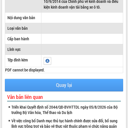
10/9/2014 của Chính phủ về kinh doanh và điều
kiện kinh doanh vận tải bằng xe ô tô.
ĐIỂM TIN VĂN BẢN
Nội dung văn bản
QUY HOẠCH - KẾ HOẠCH
Loại văn bản
Cấp ban hành
Lĩnh vực
Tệp đính kèm
PDF cannot be displayed.
Quay lại
Văn bản liên quan
Triển khai Quyết định số 2044/QĐ-BVHTTDL ngày 05/8/2026 của Bộ
trưởng Bộ Văn hóa, Thể thao và Du lịch
Về việc công bố Danh mục thủ tục hành chính được sửa đổi, bổ sung
lĩnh vực trồng trọt và bảo vệ thực vật thuộc phạm vi chức năng quản