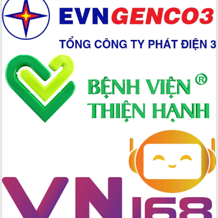
đấu có 77% xã đạt chuẩn nông thôn
mới
Chuyển đổi số 'mở đường' cho nông
nghiệp Đắk Lắk tăng trưởng bứt phá
Triển khai đồng bộ đo đạc, lập hồ sơ
địa chính, hoàn thiện cơ sở dữ liệu đất
đai
Ứng dụng sinh trắc học - Bước tiến
trong hành trình chuyển đổi số tại Đắk
Lắk
Đắk Lắk nâng cao hiệu quả công tác
Đảng từ Sổ tay đảng viên điện tử
Đắk Lắk đẩy mạnh nuôi biển công
nghệ, hướng tới phát triển thủy sản
bền vững
Tập huấn nâng cao năng lực triển khai
chuyển đổi số cho cán bộ, công chức
cấp xã
Đắk Lắk phát động hưởng ứng Ngày
Quyền của người tiêu dùng Việt Nam
2026