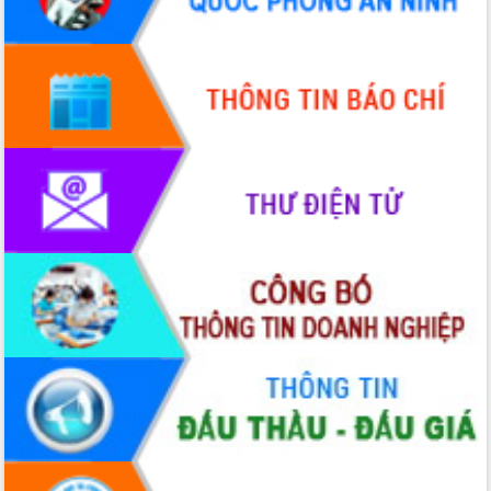
HĐND tỉnh thông qua điều chỉnh Quy
hoạch tỉnh thời kỳ 2021-2030
Hội thảo góp ý hồ sơ điều chỉnh quy
hoạch tỉnh Đắk Lắk thời kỳ 2021-2030,
tầm nhìn đến năm 2050
Nâng cao hiệu quả hoạt động của các
doanh nghiệp nhà nước
Hội nghị triển khai kết nối mạng
truyền số liệu chuyên dùng phục vụ cơ
quan Đảng, Nhà nước
Lễ phát động chuỗi hoạt động chung
tay làm sạch môi trường
Xã Ea Kar bước chuyển mình trong
công tác cải cách hành chính mô hình
mới
UBND tỉnh họp báo định kỳ tháng 4
năm 2026
Hội thảo khoa học “Giải pháp thúc đẩy
phát triển nền kinh tế xanh tại tỉnh
Đắk Lắk”
Tăng cường giám sát, đôn đốc thực