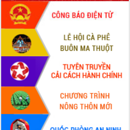
ứng để giữ vững thị trường xuất khẩu
Diễn đàn Kinh tế tư nhân Việt Nam đột
phá cơ chế - Hợp tác công tư
Đề án 06 tạo bước ngoặt đột phá trong
cải cách hành chính tỉnh Đắk Lắk
Kết nối tour, đẩy mạnh chuyển đổi số
để phát triển du lịch Đắk Lắk
Khởi động Dự án Đầu tư xây dựng hạ
tầng kỹ thuật Cụm công nghiệp Tân
Tiến
Gặp mặt các cơ quan báo chí nhân Kỷ
niệm 101 năm Ngày Báo chí Cách
mạng Việt Nam
Đắk Lắk sơ kết 4 năm triển khai thực
hiện Đề án 06 của Chính phủ
Họp báo thông tin về Hội nghị Công bố
Quy hoạch và Xúc tiến đầu tư tỉnh Đắk
Lắk
Khơi thông điểm nghẽn, đẩy nhanh
giải ngân vốn khắc phục thiên tai