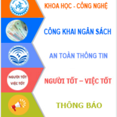
hiện nhiệm vụ quản lý tài sản công
hàng tuần
Tháo gỡ những vướng mắc, đẩy mạnh
công tác cải cách thủ tục hành chính
tại Trung tâm Phục vụ hành chính
công tỉnh
Đắk Lắk: Tôn vinh 46 giải pháp tại Hội
thi Sáng tạo Kỹ thuật 2024 - 2025
Đắk Lắk rà soát, điều chỉnh Đề án 190
về phát triển nuôi trồng thủy sản
Phó Chủ tịch UBND tỉnh Đắk Lắk
Trương Công Thái kiểm tra thực địa
Dự án cao tốc Khánh Hòa - Buôn Ma
Thuột
Định vị cà phê Việt Nam như một “di
sản sống” trong dòng chảy toàn cầu
Xây dựng nông thôn mới: Nâng cao đời
sống người dân từ những mô hình thiết
thực
Quyết liệt tháo gỡ vướng mắc, đẩy