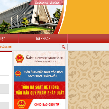
|
Vietnamese
English
IỆP
DU KHÁCH
TIN ĐIỆN TỬ TỈNH ĐẮK LẮK