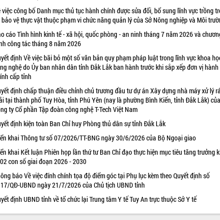
 việc công bố Danh mục thủ tục hành chính được sửa đổi, bổ sung lĩnh vực trồng tr
 bảo vệ thực vật thuộc phạm vi chức năng quản lý của Sở Nông nghiệp và Môi trư
o cáo Tình hình kinh tế - xã hội, quốc phòng - an ninh tháng 7 năm 2026 và chươn
ình công tác tháng 8 năm 2026
yết định Về việc bãi bỏ một số văn bản quy phạm pháp luật trong lĩnh vực khoa họ
ng nghệ do Ủy ban nhân dân tỉnh Đắk Lắk ban hành trước khi sắp xếp đơn vị hành
ính cấp tỉnh
yết định chấp thuận điều chỉnh chủ trương đầu tư dự án Xây dựng nhà máy xử lý r
ải tại thành phố Tuy Hòa, tỉnh Phú Yên (nay là phường Bình Kiến, tỉnh Đắk Lắk) củ
ng ty Cổ phần Tập đoàn công nghệ T-Tech Việt Nam
yết định kiện toàn Ban Chỉ huy Phòng thủ dân sự tỉnh Đắk Lắk
iển khai Thông tư số 07/2026/TT-BNG ngày 30/6/2026 của Bộ Ngoại giao
iển khai Kết luận Phiên họp lần thứ tư Ban Chỉ đạo thực hiện mục tiêu tăng trưởng k
 02 con số giai đoạn 2026 - 2030
ông báo Về việc đính chính tọa độ điểm góc tại Phụ lục kèm theo Quyết định số
17/QĐ-UBND ngày 21/7/2026 của Chủ tịch UBND tỉnh
yết định UBND tỉnh về tổ chức lại Trung tâm Y tế Tuy An trực thuộc Sở Y tế