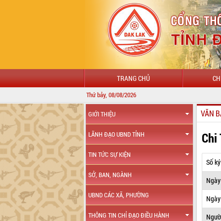
TRANG CHỦ
CH
Thứ bảy, 08/08/2026
VĂN B
GIỚI THIỆU
Chi
LÃNH ĐẠO UBND TỈNH
TIN TỨC SỰ KIỆN
Số ký
SỞ, BAN, NGÀNH
Ngày
UBND CÁC XÃ, PHƯỜNG
Ngày 
THÔNG TIN CHỈ ĐẠO ĐIỀU HÀNH
Ngườ