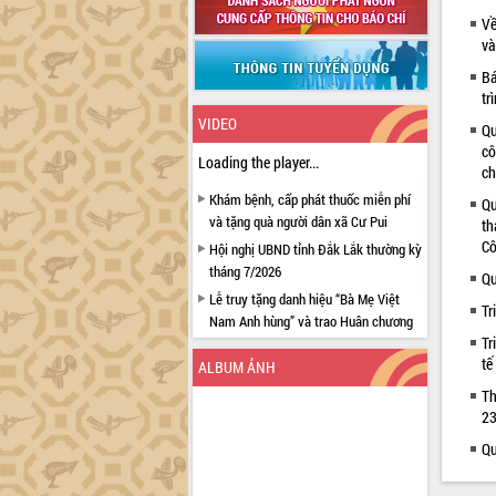
Về
và
Bá
tr
VIDEO
Qu
cô
Loading the player...
ch
Khám bệnh, cấp phát thuốc miễn phí
Qu
và tặng quà người dân xã Cư Pui
th
Cô
Hội nghị UBND tỉnh Đắk Lắk thường kỳ
tháng 7/2026
Qu
Lễ truy tặng danh hiệu “Bà Mẹ Việt
Tr
Nam Anh hùng” và trao Huân chương
Tr
Lao động
tế
ALBUM ẢNH
UBND tỉnh Đắk Lắk triển khai nhiệm
vụ 6 tháng cuối năm 2026
Th
23
Kỳ họp thứ Hai, Hội đồng nhân dân
tỉnh khóa XI quyết nghị nhiều nội dung
Qu
quan trọng
Bí thư Tỉnh ủy Lương Nguyễn Minh