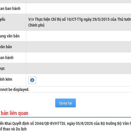
uan ban hành
 yếu
V/v Thực hiện Chỉ thị số 10/CT-TTg ngày 29/5/2015 của Thủ tướ
Chính phủ
dung văn bản
văn bản
ban hành
vực
ính kèm
nnot be displayed.
Quay lại
 bản liên quan
iển khai Quyết định số 2044/QĐ-BVHTTDL ngày 05/8/2026 của Bộ trưởng Bộ Văn 
ể thao và Du lịch