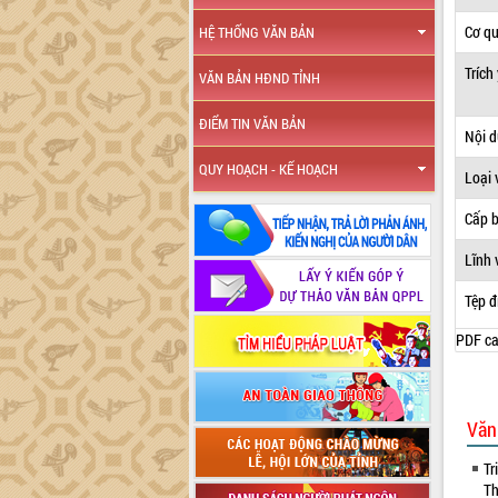
Cơ q
HỆ THỐNG VĂN BẢN
Trích
VĂN BẢN HĐND TỈNH
ĐIỂM TIN VĂN BẢN
Nội 
QUY HOẠCH - KẾ HOẠCH
Loại 
Cấp 
Lĩnh 
Tệp đ
PDF ca
Văn
Tr
Th