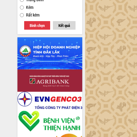
Kém
Rất kém
Bình chọn
Kết quả