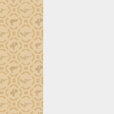
tiến đầu tư tỉnh
Ngành cá ngừ Đắk Lắk chủ động thích
ứng để giữ vững thị trường xuất khẩu
Diễn đàn Kinh tế tư nhân Việt Nam đột
phá cơ chế - Hợp tác công tư
Đề án 06 tạo bước ngoặt đột phá trong
cải cách hành chính tỉnh Đắk Lắk
Kết nối tour, đẩy mạnh chuyển đổi số
để phát triển du lịch Đắk Lắk
Khởi động Dự án Đầu tư xây dựng hạ
tầng kỹ thuật Cụm công nghiệp Tân
Tiến
Gặp mặt các cơ quan báo chí nhân Kỷ
niệm 101 năm Ngày Báo chí Cách
mạng Việt Nam
Đắk Lắk sơ kết 4 năm triển khai thực
hiện Đề án 06 của Chính phủ
Họp báo thông tin về Hội nghị Công bố
Quy hoạch và Xúc tiến đầu tư tỉnh Đắk
Lắk