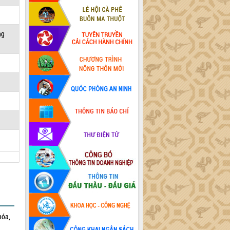
ng
hóa,