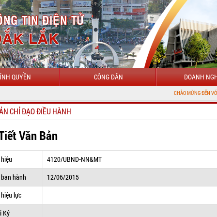
ÍNH QUYỀN
CÔNG DÂN
DOANH NGH
CHÀO MỪNG ĐẾN VỚI CỔNG THÔNG 
ẢN CHỈ ĐẠO ĐIỀU HÀNH
 Tiết Văn Bản
 hiệu
4120/UBND-NN&MT
 ban hành
12/06/2015
hiệu lực
i Ký