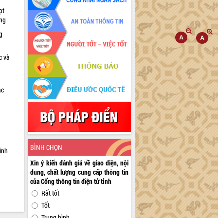
ọt
ờng
g
c và
ác
a
BÌNH CHỌN
inh
Xin ý kiến đánh giá về giao diện, nội
dung, chất lượng cung cấp thông tin
của Cổng thông tin điện tử tỉnh
Rất tốt
Tốt
Trung bình