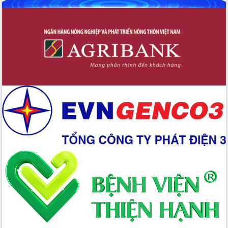
Định vị cà phê Việt Nam như một “di
sản sống” trong dòng chảy toàn cầu
Xây dựng nông thôn mới: Nâng cao đời
sống người dân từ những mô hình thiết
thực
Quyết liệt tháo gỡ vướng mắc, đẩy
nhanh tiến độ các dự án trọng điểm
trong Khu kinh tế Nam Phú Yên
Hòn Yến phát triển du lịch gắn với bảo
tồn biển
Lấy ý kiến điều chỉnh Quy hoạch tỉnh
Đắk Lắk thời kỳ 2021-2030, tầm nhìn
đến năm 2050
Phát động chiến dịch 30 ngày đêm
giải phóng mặt bằng Tuyến đường bộ
ven biển
Đắk Lắk nỗ lực thúc đẩy tăng trưởng
kinh tế từ 10% trở lên trong Quý
II/2026
Đắk Lắk ký kết thỏa thuận hợp tác về