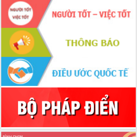
hiện Đề án 06 của Chính phủ
Họp báo thông tin về Hội nghị Công bố
Quy hoạch và Xúc tiến đầu tư tỉnh Đắk
Lắk
Khơi thông điểm nghẽn, đẩy nhanh
giải ngân vốn khắc phục thiên tai
HĐND tỉnh thông qua điều chỉnh Quy
hoạch tỉnh thời kỳ 2021-2030
Hội thảo góp ý hồ sơ điều chỉnh quy
hoạch tỉnh Đắk Lắk thời kỳ 2021-2030,
tầm nhìn đến năm 2050
Nâng cao hiệu quả hoạt động của các
doanh nghiệp nhà nước
Hội nghị triển khai kết nối mạng
truyền số liệu chuyên dùng phục vụ cơ
quan Đảng, Nhà nước
Lễ phát động chuỗi hoạt động chung
tay làm sạch môi trường
Xã Ea Kar bước chuyển mình trong
công tác cải cách hành chính mô hình
BÌNH CHỌN