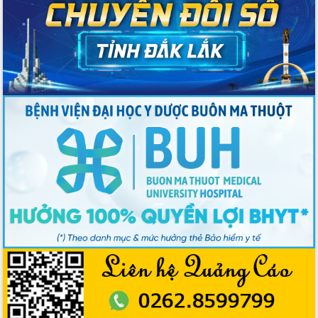
Hồ Thị Nguyên Thảo làm việc tại Trung
tâm Phục vụ hành chính công xã Ea
Phê
Xây dựng nền hành chính số đồng
hành cùng nông dân dân, doanh nghiệp
Giai đoạn 2026-2030, Đắk Lắk phấn
đấu có 77% xã đạt chuẩn nông thôn
mới
Chuyển đổi số 'mở đường' cho nông
nghiệp Đắk Lắk tăng trưởng bứt phá
Triển khai đồng bộ đo đạc, lập hồ sơ
địa chính, hoàn thiện cơ sở dữ liệu đất
đai
Ứng dụng sinh trắc học - Bước tiến
trong hành trình chuyển đổi số tại Đắk
Lắk
Đắk Lắk nâng cao hiệu quả công tác
Đảng từ Sổ tay đảng viên điện tử
Đắk Lắk đẩy mạnh nuôi biển công
nghệ, hướng tới phát triển thủy sản
bền vững