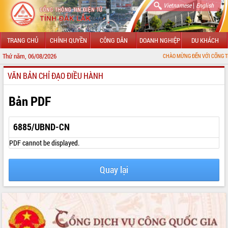
|
Vietnamese
English
TRANG CHỦ
CHÍNH QUYỀN
CÔNG DÂN
DOANH NGHIỆP
DU KHÁCH
Thứ năm, 06/08/2026
CHÀO MỪNG ĐẾN VỚI CỔNG THÔNG TIN Đ
VĂN BẢN CHỈ ĐẠO ĐIỀU HÀNH
GIỚI THIỆU
LÃNH ĐẠO UBND TỈNH
Bản PDF
TIN TỨC SỰ KIỆN
6885/UBND-CN
SỞ, BAN, NGÀNH
PDF cannot be displayed.
UBND CÁC XÃ, PHƯỜNG
Quay lại
THÔNG TIN CHỈ ĐẠO ĐIỀU HÀNH
HỆ THỐNG VĂN BẢN
VĂN BẢN HĐND TỈNH