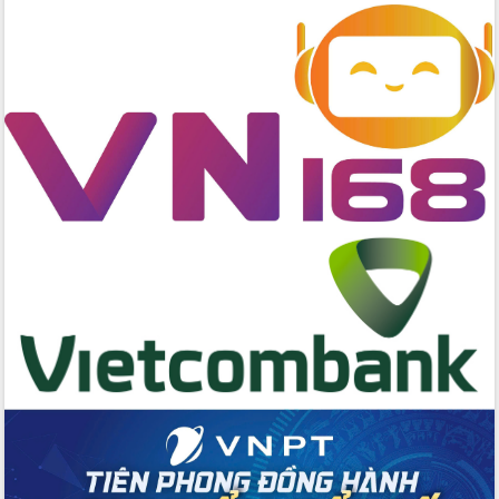
chuyển đổi số giai đoạn 2026 – 2030
với Tập đoàn Bưu chính Viễn thông
Việt Nam
Thứ trưởng Bộ Y tế làm việc với tỉnh
Đắk Lắk về phát triển nhân lực y tế
cho trạm y tế cấp xã
Du lịch Đắk Lắk nâng tầm trải nghiệm
du khách thông qua Hệ thống cơ sở dữ
liệu và Bản đồ số
Tập huấn ứng dụng trí tuệ nhân tạo (AI)
trong thương mại điện tử năm 2026
Đoàn đại biểu Quốc hội tỉnh Đắk Lắk
trao đổi thông tin trước Kỳ họp thứ
nhất, Quốc hội khóa XVI
Quyết liệt cải cách hành chính, khơi
thông nguồn lực phát triển
Nâng cao hiệu lực, hiệu quả HĐND
tỉnh thông qua hiện đại hóa hành chính
Xã Ea Phê gắn cải cách hành chính với
chuyển đổi số
Phó Chủ tịch Thường trực UBND tỉnh