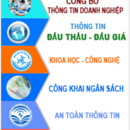
sầu riêng tại Đắk Lắk
Trình diễn nghệ thuật chế biến các
món ăn từ sầu riêng
Đắk Lắk công bố Quy hoạch và xúc
tiến đầu tư tỉnh
Ngành cá ngừ Đắk Lắk chủ động thích
ứng để giữ vững thị trường xuất khẩu
Diễn đàn Kinh tế tư nhân Việt Nam đột
phá cơ chế - Hợp tác công tư
Đề án 06 tạo bước ngoặt đột phá trong
cải cách hành chính tỉnh Đắk Lắk
Kết nối tour, đẩy mạnh chuyển đổi số
để phát triển du lịch Đắk Lắk
Khởi động Dự án Đầu tư xây dựng hạ
tầng kỹ thuật Cụm công nghiệp Tân
Tiến
Gặp mặt các cơ quan báo chí nhân Kỷ
niệm 101 năm Ngày Báo chí Cách
mạng Việt Nam
Đắk Lắk sơ kết 4 năm triển khai thực