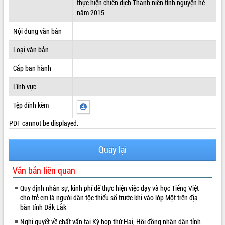
thực hiện chiến dịch Thanh niên tình nguyện hè
năm 2015
ĐIỂM TIN VĂN BẢN
Nội dung văn bản
QUY HOẠCH - KẾ HOẠCH
Loại văn bản
Cấp ban hành
Lĩnh vực
Tệp đính kèm
PDF cannot be displayed.
Quay lại
Văn bản liên quan
Quy định nhân sự, kinh phí để thực hiện việc dạy và học Tiếng Việt
cho trẻ em là người dân tộc thiểu số trước khi vào lớp Một trên địa
bàn tỉnh Đắk Lắk
Nghị quyết về chất vấn tại Kỳ họp thứ Hai, Hội đồng nhân dân tỉnh