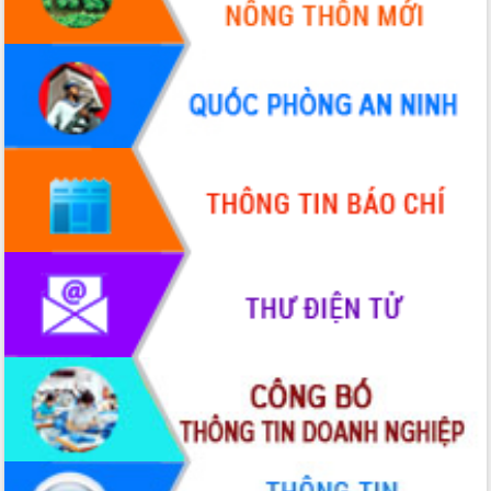
Quy hoạch và Xúc tiến đầu tư tỉnh Đắk
Lắk
Khơi thông điểm nghẽn, đẩy nhanh
giải ngân vốn khắc phục thiên tai
HĐND tỉnh thông qua điều chỉnh Quy
hoạch tỉnh thời kỳ 2021-2030
Hội thảo góp ý hồ sơ điều chỉnh quy
hoạch tỉnh Đắk Lắk thời kỳ 2021-2030,
tầm nhìn đến năm 2050
Nâng cao hiệu quả hoạt động của các
doanh nghiệp nhà nước
Hội nghị triển khai kết nối mạng
truyền số liệu chuyên dùng phục vụ cơ
quan Đảng, Nhà nước
Lễ phát động chuỗi hoạt động chung
tay làm sạch môi trường
Xã Ea Kar bước chuyển mình trong
công tác cải cách hành chính mô hình
mới
UBND tỉnh họp báo định kỳ tháng 4
năm 2026