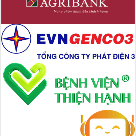
Xây dựng nền hành chính số đồng
hành cùng nông dân dân, doanh nghiệp
Giai đoạn 2026-2030, Đắk Lắk phấn
đấu có 77% xã đạt chuẩn nông thôn
mới
Chuyển đổi số 'mở đường' cho nông
nghiệp Đắk Lắk tăng trưởng bứt phá
Triển khai đồng bộ đo đạc, lập hồ sơ
địa chính, hoàn thiện cơ sở dữ liệu đất
đai
Ứng dụng sinh trắc học - Bước tiến
trong hành trình chuyển đổi số tại Đắk
Lắk
Đắk Lắk nâng cao hiệu quả công tác
Đảng từ Sổ tay đảng viên điện tử
Đắk Lắk đẩy mạnh nuôi biển công
nghệ, hướng tới phát triển thủy sản
bền vững
Tập huấn nâng cao năng lực triển khai
chuyển đổi số cho cán bộ, công chức