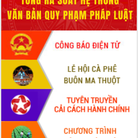
món ăn từ sầu riêng
Đắk Lắk công bố Quy hoạch và xúc
tiến đầu tư tỉnh
Ngành cá ngừ Đắk Lắk chủ động thích
ứng để giữ vững thị trường xuất khẩu
Diễn đàn Kinh tế tư nhân Việt Nam đột
phá cơ chế - Hợp tác công tư
Đề án 06 tạo bước ngoặt đột phá trong
cải cách hành chính tỉnh Đắk Lắk
Kết nối tour, đẩy mạnh chuyển đổi số
để phát triển du lịch Đắk Lắk
Khởi động Dự án Đầu tư xây dựng hạ
tầng kỹ thuật Cụm công nghiệp Tân
Tiến
Gặp mặt các cơ quan báo chí nhân Kỷ
niệm 101 năm Ngày Báo chí Cách
mạng Việt Nam
Đắk Lắk sơ kết 4 năm triển khai thực
hiện Đề án 06 của Chính phủ
Họp báo thông tin về Hội nghị Công bố