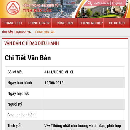
|
Vietnamese
English
TRANG CHỦ
CHÍNH QUYỀN
CÔNG DÂN
DOANH NGHIỆP
DU KHÁCH
Thứ bảy, 08/08/2026
G TIN ĐIỆN TỬ TỈNH ĐẮK LẮK
VĂN BẢN CHỈ ĐẠO ĐIỀU HÀNH
GIỚI THIỆU
LÃNH ĐẠO UBND TỈNH
Chi Tiết Văn Bản
TIN TỨC SỰ KIỆN
Số ký hiệu
4141/UBND-VHXH
SỞ, BAN, NGÀNH
Ngày ban hành
12/06/2015
UBND CÁC XÃ, PHƯỜNG
Ngày hiệu lực
THÔNG TIN CHỈ ĐẠO ĐIỀU HÀNH
Người Ký
HỆ THỐNG VĂN BẢN
Cơ quan ban hành
Trích yếu
V/v Tthống nhất chủ trương và chỉ đạo, phối hợp
VĂN BẢN HĐND TỈNH