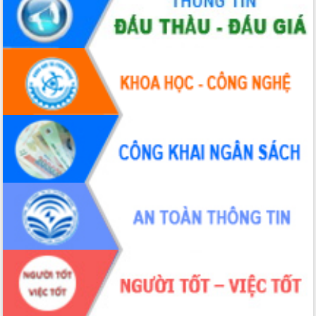
Hội thảo khoa học “Giải pháp thúc đẩy
phát triển nền kinh tế xanh tại tỉnh
Đắk Lắk”
Tăng cường giám sát, đôn đốc thực
hiện nhiệm vụ quản lý tài sản công
hàng tuần
Tháo gỡ những vướng mắc, đẩy mạnh
công tác cải cách thủ tục hành chính
tại Trung tâm Phục vụ hành chính
công tỉnh
Đắk Lắk: Tôn vinh 46 giải pháp tại Hội
thi Sáng tạo Kỹ thuật 2024 - 2025
Đắk Lắk rà soát, điều chỉnh Đề án 190
về phát triển nuôi trồng thủy sản
Phó Chủ tịch UBND tỉnh Đắk Lắk
Trương Công Thái kiểm tra thực địa
Dự án cao tốc Khánh Hòa - Buôn Ma
Thuột
Định vị cà phê Việt Nam như một “di
sản sống” trong dòng chảy toàn cầu