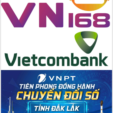
cấp xã
Đắk Lắk phát động hưởng ứng Ngày
Quyền của người tiêu dùng Việt Nam
2026
Đẩy mạnh cải cách hành chính, quyết
tâm đạt được mục tiêu tăng trưởng
hai con số trong năm 2026
Tổ chức trang trọng Lễ hội Đền thờ
Lương Văn Chánh năm 2026
Phó Bí thư Tỉnh ủy Đắk Lắk Đỗ Hữu
Huy giữ chức Bí thư Đảng ủy Ủy Ban
Nhân dân tỉnh
Bệnh án điện tử thúc đẩy chuyển đổi
số y tế tại Đắk Lắk
Chuyển đổi số thư viện: Mở rộng
không gian tri thức trong thời đại số
Đánh giá, rút kinh nghiệm công tác tổ
chức diễn tập trước ngày bầu cử
Chương trình “Gặp gỡ hữu nghị –
Friendship Meeting New Year 2026”