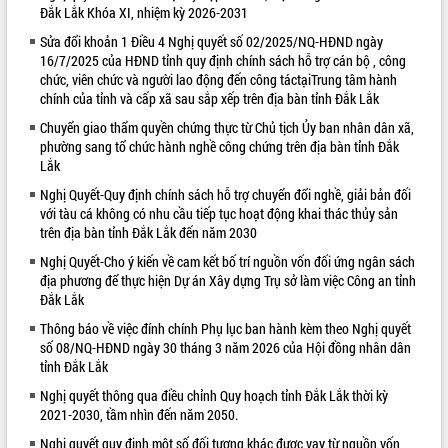
Đắk Lắk Khóa XI, nhiệm kỳ 2026-2031
VIDEO
Sửa đổi khoản 1 Điều 4 Nghị quyết số 02/2025/NQ-HĐND ngày
16/7/2025 của HĐND tỉnh quy định chính sách hỗ trợ cán bộ , công
chức, viên chức và người lao động đến công táctạiTrung tâm hành
chính của tỉnh và cấp xã sau sắp xếp trên địa bàn tỉnh Đắk Lắk
Chuyển giao thẩm quyền chứng thực từ Chủ tịch Ủy ban nhân dân xã,
phường sang tổ chức hành nghề công chứng trên địa bàn tỉnh Đắk
Lắk
Nghị Quyết-Quy định chính sách hỗ trợ chuyển đổi nghề, giải bản đối
với tàu cá không có nhu cầu tiếp tục hoạt động khai thác thủy sản
Khám bệnh, cấp phát thuốc miễn phí
trên địa bàn tỉnh Đắk Lắk đến năm 2030
và tặng quà người dân xã Cư Pui
Nghị Quyết-Cho ý kiến về cam kết bố trí nguồn vốn đối ứng ngân sách
Hội nghị UBND tỉnh Đắk Lắk thường kỳ
địa phương để thực hiện Dự án Xây dựng Trụ sở làm việc Công an tỉnh
tháng 7/2026
Đắk Lắk
Lễ truy tặng danh hiệu “Bà Mẹ Việt
Thông báo về việc đính chính Phụ lục ban hành kèm theo Nghị quyết
Nam Anh hùng” và trao Huân chương
số 08/NQ-HĐND ngày 30 tháng 3 năm 2026 của Hội đồng nhân dân
Lao động
tỉnh Đắk Lắk
ALBUM ẢNH
UBND tỉnh Đắk Lắk triển khai nhiệm
Nghị quyết thông qua điều chỉnh Quy hoạch tỉnh Đắk Lắk thời kỳ
vụ 6 tháng cuối năm 2026
2021-2030, tầm nhìn đến năm 2050.
Kỳ họp thứ Hai, Hội đồng nhân dân
Nghị quyết quy định một số đối tượng khác được vay từ nguồn vốn
tỉnh khóa XI quyết nghị nhiều nội dung