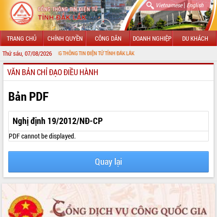
|
Vietnamese
English
TRANG CHỦ
CHÍNH QUYỀN
CÔNG DÂN
DOANH NGHIỆP
DU KHÁCH
Thứ sáu, 07/08/2026
G ĐẾN VỚI CỔNG THÔNG TIN ĐIỆN TỬ TỈNH ĐẮK LẮK
VĂN BẢN CHỈ ĐẠO ĐIỀU HÀNH
GIỚI THIỆU
LÃNH ĐẠO UBND TỈNH
Bản PDF
TIN TỨC SỰ KIỆN
Nghị định 19/2012/NĐ-CP
SỞ, BAN, NGÀNH
PDF cannot be displayed.
UBND CÁC XÃ, PHƯỜNG
Quay lại
THÔNG TIN CHỈ ĐẠO ĐIỀU HÀNH
HỆ THỐNG VĂN BẢN
VĂN BẢN HĐND TỈNH