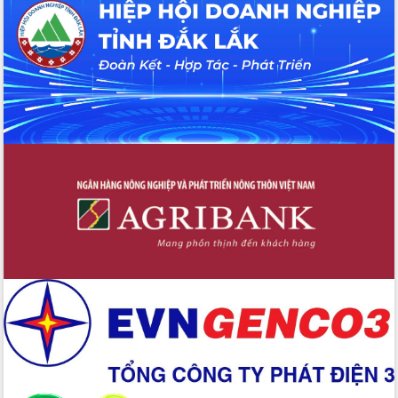
Hội thảo khoa học “Giải pháp thúc đẩy
phát triển nền kinh tế xanh tại tỉnh
Đắk Lắk”
Tăng cường giám sát, đôn đốc thực
hiện nhiệm vụ quản lý tài sản công
hàng tuần
Tháo gỡ những vướng mắc, đẩy mạnh
công tác cải cách thủ tục hành chính
tại Trung tâm Phục vụ hành chính
công tỉnh
Đắk Lắk: Tôn vinh 46 giải pháp tại Hội
thi Sáng tạo Kỹ thuật 2024 - 2025
Đắk Lắk rà soát, điều chỉnh Đề án 190
về phát triển nuôi trồng thủy sản
Phó Chủ tịch UBND tỉnh Đắk Lắk
Trương Công Thái kiểm tra thực địa
Dự án cao tốc Khánh Hòa - Buôn Ma
Thuột
Định vị cà phê Việt Nam như một “di
sản sống” trong dòng chảy toàn cầu