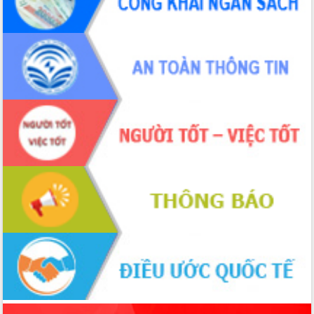
món ăn từ sầu riêng
Đắk Lắk công bố Quy hoạch và xúc
tiến đầu tư tỉnh
Ngành cá ngừ Đắk Lắk chủ động thích
ứng để giữ vững thị trường xuất khẩu
Diễn đàn Kinh tế tư nhân Việt Nam đột
phá cơ chế - Hợp tác công tư
Đề án 06 tạo bước ngoặt đột phá trong
cải cách hành chính tỉnh Đắk Lắk
Kết nối tour, đẩy mạnh chuyển đổi số
để phát triển du lịch Đắk Lắk
Khởi động Dự án Đầu tư xây dựng hạ
tầng kỹ thuật Cụm công nghiệp Tân
Tiến
Gặp mặt các cơ quan báo chí nhân Kỷ
niệm 101 năm Ngày Báo chí Cách
mạng Việt Nam
Đắk Lắk sơ kết 4 năm triển khai thực
hiện Đề án 06 của Chính phủ
Họp báo thông tin về Hội nghị Công bố