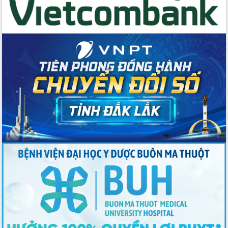
Thứ trưởng Bộ Y tế làm việc với tỉnh
Đắk Lắk về phát triển nhân lực y tế
cho trạm y tế cấp xã
Du lịch Đắk Lắk nâng tầm trải nghiệm
du khách thông qua Hệ thống cơ sở dữ
liệu và Bản đồ số
Tập huấn ứng dụng trí tuệ nhân tạo (AI)
trong thương mại điện tử năm 2026
Đoàn đại biểu Quốc hội tỉnh Đắk Lắk
trao đổi thông tin trước Kỳ họp thứ
nhất, Quốc hội khóa XVI
Quyết liệt cải cách hành chính, khơi
thông nguồn lực phát triển
Nâng cao hiệu lực, hiệu quả HĐND
tỉnh thông qua hiện đại hóa hành chính
Xã Ea Phê gắn cải cách hành chính với
chuyển đổi số
Phó Chủ tịch Thường trực UBND tỉnh
Hồ Thị Nguyên Thảo làm việc tại Trung
tâm Phục vụ hành chính công xã Ea
Phê