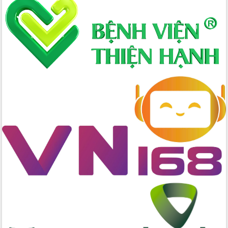
Xây dựng nông thôn mới: Nâng cao đời
sống người dân từ những mô hình thiết
thực
Quyết liệt tháo gỡ vướng mắc, đẩy
nhanh tiến độ các dự án trọng điểm
trong Khu kinh tế Nam Phú Yên
Hòn Yến phát triển du lịch gắn với bảo
tồn biển
Lấy ý kiến điều chỉnh Quy hoạch tỉnh
Đắk Lắk thời kỳ 2021-2030, tầm nhìn
đến năm 2050
Phát động chiến dịch 30 ngày đêm
giải phóng mặt bằng Tuyến đường bộ
ven biển
Đắk Lắk nỗ lực thúc đẩy tăng trưởng
kinh tế từ 10% trở lên trong Quý
II/2026
Đắk Lắk ký kết thỏa thuận hợp tác về
chuyển đổi số giai đoạn 2026 – 2030
với Tập đoàn Bưu chính Viễn thông
Việt Nam