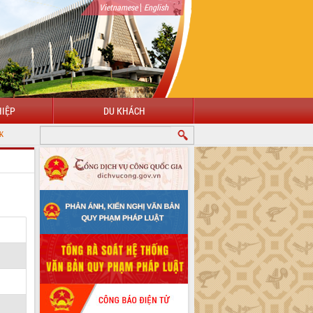
|
Vietnamese
English
IỆP
DU KHÁCH