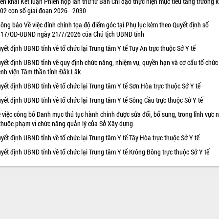
iển khai Kết luận Phiên họp lần thứ tư Ban Chỉ đạo thực hiện mục tiêu tăng trưởng k
 02 con số giai đoạn 2026 - 2030
ông báo Về việc đính chính tọa độ điểm góc tại Phụ lục kèm theo Quyết định số
17/QĐ-UBND ngày 21/7/2026 của Chủ tịch UBND tỉnh
yết định UBND tỉnh về tổ chức lại Trung tâm Y tế Tuy An trực thuộc Sở Y tế
yết định UBND tỉnh về quy định chức năng, nhiệm vụ, quyền hạn và cơ cấu tổ chức
nh viện Tâm thần tỉnh Đắk Lắk
yết định UBND tỉnh về tổ chức lại Trung tâm Y tế Sơn Hòa trực thuộc Sở Y tế
yết định UBND tỉnh về tổ chức lại Trung tâm Y tế Sông Cầu trực thuộc Sở Y tế
 việc công bố Danh mục thủ tục hành chính được sửa đổi, bổ sung, trong lĩnh vực 
thuộc phạm vi chức năng quản lý của Sở Xây dựng
yết định UBND tỉnh về tổ chức lại Trung tâm Y tế Tây Hòa trực thuộc Sở Y tế
yết định UBND tỉnh về tổ chức lại Trung tâm Y tế Krông Bông trực thuộc Sở Y tế