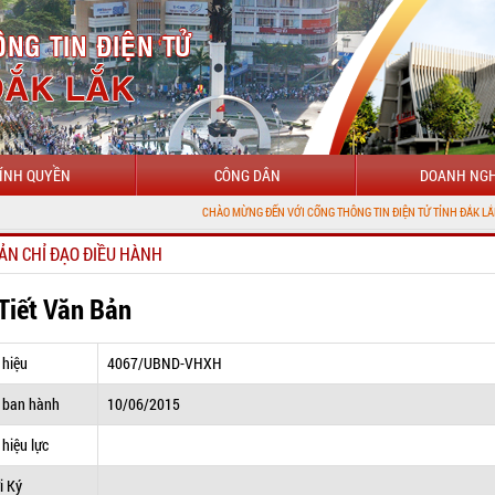
ÍNH QUYỀN
CÔNG DÂN
DOANH NGH
CHÀO MỪNG ĐẾN VỚI CỔNG THÔNG TIN ĐIỆN TỬ TỈNH ĐẮK LẮK
ẢN CHỈ ĐẠO ĐIỀU HÀNH
 Tiết Văn Bản
 hiệu
4067/UBND-VHXH
 ban hành
10/06/2015
hiệu lực
i Ký