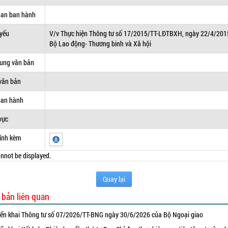
uan ban hành
 yếu
V/v Thực hiện Thông tư số 17/2015/TT-LĐTBXH, ngày 22/4/201
Bộ Lao động- Thương binh và Xã hội
dung văn bản
văn bản
ban hành
vực
ính kèm
nnot be displayed.
Quay lại
 bản liên quan
iển khai Thông tư số 07/2026/TT-BNG ngày 30/6/2026 của Bộ Ngoại giao