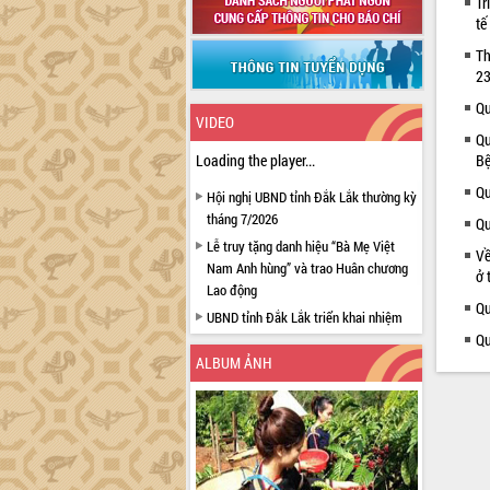
Tr
tế
Th
23
Qu
VIDEO
Qu
Loading the player...
Bệ
Qu
Hội nghị UBND tỉnh Đắk Lắk thường kỳ
tháng 7/2026
Qu
Lễ truy tặng danh hiệu “Bà Mẹ Việt
Về
Nam Anh hùng” và trao Huân chương
ở 
Lao động
Qu
UBND tỉnh Đắk Lắk triển khai nhiệm
vụ 6 tháng cuối năm 2026
Qu
ALBUM ẢNH
Kỳ họp thứ Hai, Hội đồng nhân dân
tỉnh khóa XI quyết nghị nhiều nội dung
quan trọng
Bí thư Tỉnh ủy Lương Nguyễn Minh
Triết thăm, tặng quà người có công với
cách mạng