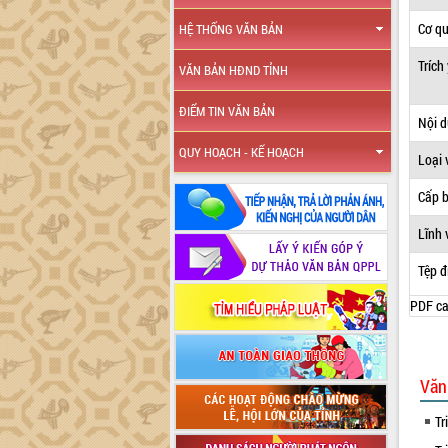
Cơ q
HỆ THỐNG VĂN BẢN
Trích
VĂN BẢN HĐND TỈNH
ĐIỂM TIN VĂN BẢN
Nội 
QUY HOẠCH - KẾ HOẠCH
Loại 
Cấp 
Lĩnh 
Tệp đ
PDF ca
Văn
Tr