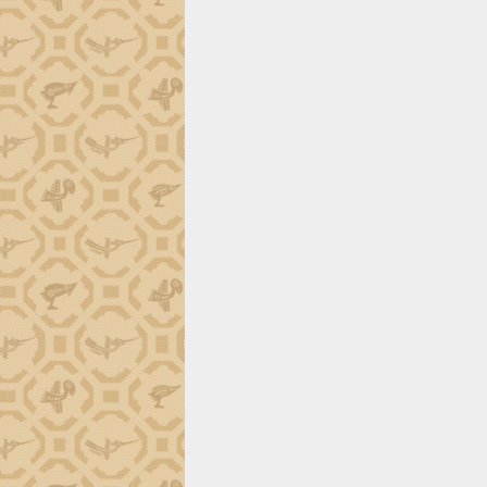
ứng để giữ vững thị trường xuất khẩu
Diễn đàn Kinh tế tư nhân Việt Nam đột
phá cơ chế - Hợp tác công tư
Đề án 06 tạo bước ngoặt đột phá trong
cải cách hành chính tỉnh Đắk Lắk
Kết nối tour, đẩy mạnh chuyển đổi số
để phát triển du lịch Đắk Lắk
Khởi động Dự án Đầu tư xây dựng hạ
tầng kỹ thuật Cụm công nghiệp Tân
Tiến
Gặp mặt các cơ quan báo chí nhân Kỷ
niệm 101 năm Ngày Báo chí Cách
mạng Việt Nam
Đắk Lắk sơ kết 4 năm triển khai thực
hiện Đề án 06 của Chính phủ
Họp báo thông tin về Hội nghị Công bố
Quy hoạch và Xúc tiến đầu tư tỉnh Đắk
Lắk
Khơi thông điểm nghẽn, đẩy nhanh
giải ngân vốn khắc phục thiên tai