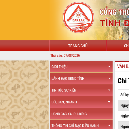
TRANG CHỦ
CH
Thứ sáu, 07/08/2026
VĂN B
GIỚI THIỆU
Chi
LÃNH ĐẠO UBND TỈNH
TIN TỨC SỰ KIỆN
Số ký
SỞ, BAN, NGÀNH
Ngày
UBND CÁC XÃ, PHƯỜNG
Ngày 
THÔNG TIN CHỈ ĐẠO ĐIỀU HÀNH
Ngườ