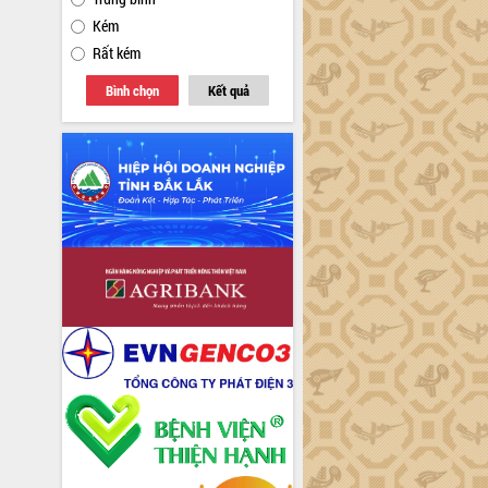
Kém
Rất kém
Bình chọn
Kết quả