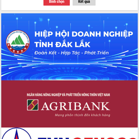
Bình chọn
Kết quả
Thứ trưởng Bộ Y tế làm việc với tỉnh
Đắk Lắk về phát triển nhân lực y tế
cho trạm y tế cấp xã
Du lịch Đắk Lắk nâng tầm trải nghiệm
du khách thông qua Hệ thống cơ sở dữ
liệu và Bản đồ số
Tập huấn ứng dụng trí tuệ nhân tạo (AI)
trong thương mại điện tử năm 2026
Đoàn đại biểu Quốc hội tỉnh Đắk Lắk
trao đổi thông tin trước Kỳ họp thứ
nhất, Quốc hội khóa XVI
Quyết liệt cải cách hành chính, khơi
thông nguồn lực phát triển
Nâng cao hiệu lực, hiệu quả HĐND
tỉnh thông qua hiện đại hóa hành chính
Xã Ea Phê gắn cải cách hành chính với
chuyển đổi số
Phó Chủ tịch Thường trực UBND tỉnh
Hồ Thị Nguyên Thảo làm việc tại Trung
tâm Phục vụ hành chính công xã Ea
Phê