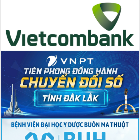
cấp xã
Đắk Lắk phát động hưởng ứng Ngày
Quyền của người tiêu dùng Việt Nam
2026
Đẩy mạnh cải cách hành chính, quyết
tâm đạt được mục tiêu tăng trưởng
hai con số trong năm 2026
Tổ chức trang trọng Lễ hội Đền thờ
Lương Văn Chánh năm 2026
Phó Bí thư Tỉnh ủy Đắk Lắk Đỗ Hữu
Huy giữ chức Bí thư Đảng ủy Ủy Ban
Nhân dân tỉnh
Bệnh án điện tử thúc đẩy chuyển đổi
số y tế tại Đắk Lắk
Chuyển đổi số thư viện: Mở rộng
không gian tri thức trong thời đại số
Đánh giá, rút kinh nghiệm công tác tổ
chức diễn tập trước ngày bầu cử
Chương trình “Gặp gỡ hữu nghị –
Friendship Meeting New Year 2026”