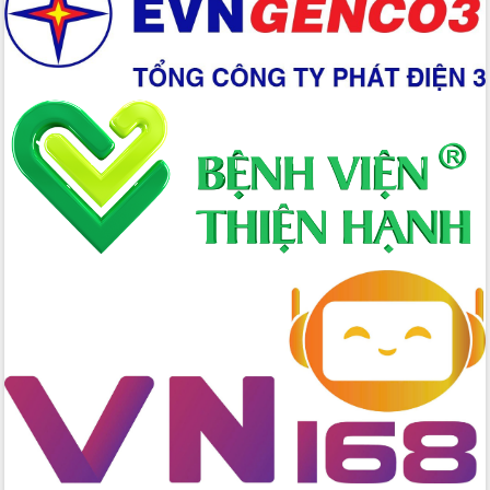
Xây dựng nền hành chính số đồng
hành cùng nông dân dân, doanh nghiệp
Giai đoạn 2026-2030, Đắk Lắk phấn
đấu có 77% xã đạt chuẩn nông thôn
mới
Chuyển đổi số 'mở đường' cho nông
nghiệp Đắk Lắk tăng trưởng bứt phá
Triển khai đồng bộ đo đạc, lập hồ sơ
địa chính, hoàn thiện cơ sở dữ liệu đất
đai
Ứng dụng sinh trắc học - Bước tiến
trong hành trình chuyển đổi số tại Đắk
Lắk
Đắk Lắk nâng cao hiệu quả công tác
Đảng từ Sổ tay đảng viên điện tử
Đắk Lắk đẩy mạnh nuôi biển công
nghệ, hướng tới phát triển thủy sản
bền vững
Tập huấn nâng cao năng lực triển khai
chuyển đổi số cho cán bộ, công chức