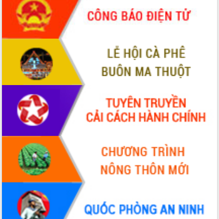
món ăn từ sầu riêng
Đắk Lắk công bố Quy hoạch và xúc
tiến đầu tư tỉnh
Ngành cá ngừ Đắk Lắk chủ động thích
ứng để giữ vững thị trường xuất khẩu
Diễn đàn Kinh tế tư nhân Việt Nam đột
phá cơ chế - Hợp tác công tư
Đề án 06 tạo bước ngoặt đột phá trong
cải cách hành chính tỉnh Đắk Lắk
Kết nối tour, đẩy mạnh chuyển đổi số
để phát triển du lịch Đắk Lắk
Khởi động Dự án Đầu tư xây dựng hạ
tầng kỹ thuật Cụm công nghiệp Tân
Tiến
Gặp mặt các cơ quan báo chí nhân Kỷ
niệm 101 năm Ngày Báo chí Cách
mạng Việt Nam
Đắk Lắk sơ kết 4 năm triển khai thực
hiện Đề án 06 của Chính phủ
Họp báo thông tin về Hội nghị Công bố