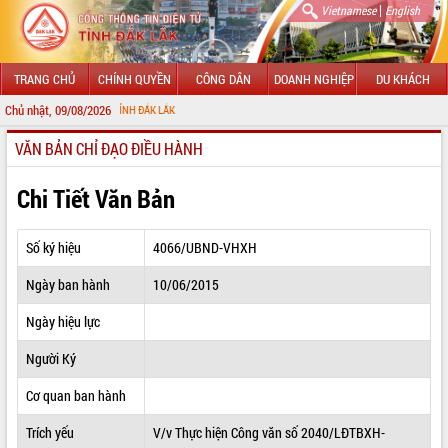
|
Vietnamese
English
TRANG CHỦ
CHÍNH QUYỀN
CÔNG DÂN
DOANH NGHIỆP
DU KHÁCH
Chủ nhật, 09/08/2026
CH
VĂN BẢN CHỈ ĐẠO ĐIỀU HÀNH
GIỚI THIỆU
LÃNH ĐẠO UBND TỈNH
Chi Tiết Văn Bản
TIN TỨC SỰ KIỆN
Số ký hiệu
4066/UBND-VHXH
SỞ, BAN, NGÀNH
Ngày ban hành
10/06/2015
UBND CÁC XÃ, PHƯỜNG
Ngày hiệu lực
THÔNG TIN CHỈ ĐẠO ĐIỀU HÀNH
Người Ký
HỆ THỐNG VĂN BẢN
Cơ quan ban hành
Trích yếu
V/v Thực hiện Công văn số 2040/LĐTBXH-
VĂN BẢN HĐND TỈNH