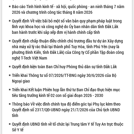
Báo cáo Tình hình kinh tế - xã hội, quốc phòng - an ninh tháng 7 năm
VIDEO
2026 và chương trình công tác tháng 8 năm 2026
Quyết định Về việc bãi bỏ một số văn bản quy phạm pháp luật trong
lĩnh vực khoa học và công nghệ do Ủy ban nhân dân tỉnh Đắk Lắk
ban hành trước khi sắp xếp đơn vị hành chính cấp tỉnh
Quyết định chấp thuận điều chỉnh chủ trương đầu tư dự án Xây dựng
nhà máy xử lý rác thải tại thành phố Tuy Hòa, tỉnh Phú Yên (nay là
phường Bình Kiến, tỉnh Đắk Lắk) của Công ty Cổ phần Tập đoàn công
nghệ T-Tech Việt Nam
Quyết định kiện toàn Ban Chỉ huy Phòng thủ dân sự tỉnh Đắk Lắk
Khám bệnh, cấp phát thuốc miễn phí
và tặng quà người dân xã Cư Pui
Triển khai Thông tư số 07/2026/TT-BNG ngày 30/6/2026 của Bộ
Ngoại giao
Hội nghị UBND tỉnh Đắk Lắk thường kỳ
tháng 7/2026
Triển khai Kết luận Phiên họp lần thứ tư Ban Chỉ đạo thực hiện mục
Lễ truy tặng danh hiệu “Bà Mẹ Việt
tiêu tăng trưởng kinh tế 02 con số giai đoạn 2026 - 2030
Nam Anh hùng” và trao Huân chương
Thông báo Về việc đính chính tọa độ điểm góc tại Phụ lục kèm theo
Lao động
Quyết định số 2317/QĐ-UBND ngày 21/7/2026 của Chủ tịch UBND
ALBUM ẢNH
UBND tỉnh Đắk Lắk triển khai nhiệm
tỉnh
vụ 6 tháng cuối năm 2026
Quyết định UBND tỉnh về tổ chức lại Trung tâm Y tế Tuy An trực thuộc
Kỳ họp thứ Hai, Hội đồng nhân dân
Sở Y tế
tỉnh khóa XI quyết nghị nhiều nội dung