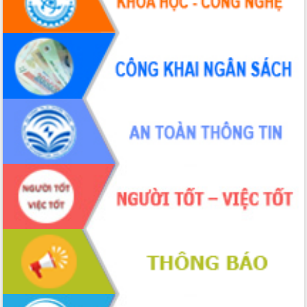
Hội thảo khoa học “Giải pháp thúc đẩy
phát triển nền kinh tế xanh tại tỉnh
Đắk Lắk”
Tăng cường giám sát, đôn đốc thực
hiện nhiệm vụ quản lý tài sản công
hàng tuần
Tháo gỡ những vướng mắc, đẩy mạnh
công tác cải cách thủ tục hành chính
tại Trung tâm Phục vụ hành chính
công tỉnh
Đắk Lắk: Tôn vinh 46 giải pháp tại Hội
thi Sáng tạo Kỹ thuật 2024 - 2025
Đắk Lắk rà soát, điều chỉnh Đề án 190
về phát triển nuôi trồng thủy sản
Phó Chủ tịch UBND tỉnh Đắk Lắk
Trương Công Thái kiểm tra thực địa
Dự án cao tốc Khánh Hòa - Buôn Ma
Thuột
Định vị cà phê Việt Nam như một “di
sản sống” trong dòng chảy toàn cầu