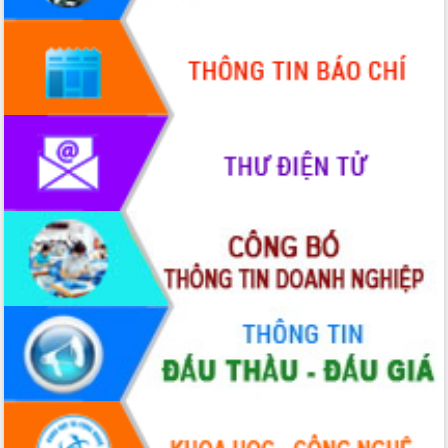
Quy hoạch và Xúc tiến đầu tư tỉnh Đắk
Lắk
Khơi thông điểm nghẽn, đẩy nhanh
giải ngân vốn khắc phục thiên tai
HĐND tỉnh thông qua điều chỉnh Quy
hoạch tỉnh thời kỳ 2021-2030
Hội thảo góp ý hồ sơ điều chỉnh quy
hoạch tỉnh Đắk Lắk thời kỳ 2021-2030,
tầm nhìn đến năm 2050
Nâng cao hiệu quả hoạt động của các
doanh nghiệp nhà nước
Hội nghị triển khai kết nối mạng
truyền số liệu chuyên dùng phục vụ cơ
quan Đảng, Nhà nước
Lễ phát động chuỗi hoạt động chung
tay làm sạch môi trường
Xã Ea Kar bước chuyển mình trong
công tác cải cách hành chính mô hình
mới
UBND tỉnh họp báo định kỳ tháng 4
năm 2026