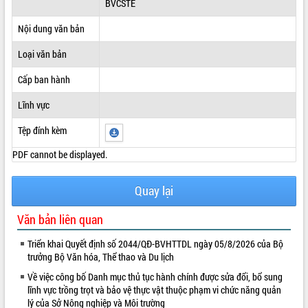
BVCSTE
ĐIỂM TIN VĂN BẢN
Nội dung văn bản
QUY HOẠCH - KẾ HOẠCH
Loại văn bản
Cấp ban hành
Lĩnh vực
Tệp đính kèm
PDF cannot be displayed.
Quay lại
Văn bản liên quan
Triển khai Quyết định số 2044/QĐ-BVHTTDL ngày 05/8/2026 của Bộ
trưởng Bộ Văn hóa, Thể thao và Du lịch
Về việc công bố Danh mục thủ tục hành chính được sửa đổi, bổ sung
lĩnh vực trồng trọt và bảo vệ thực vật thuộc phạm vi chức năng quản
lý của Sở Nông nghiệp và Môi trường