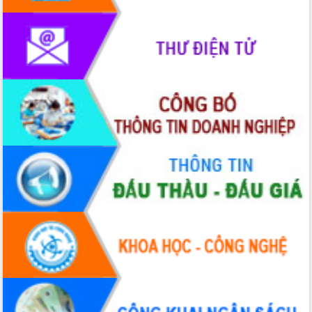
phát triển mới
Thường trực HĐND tỉnh Đắk Lắk gặp
mặt Đoàn chuyên gia y tế TP. Hồ Chí
Minh
Lễ truy điệu và an táng hài cốt liệt sĩ
tại Nghĩa trang Liệt sĩ xã Sơn Hòa
Bàn giải pháp tháo gỡ khó khăn trong
xuất khẩu sầu riêng và triển khai quy
định EUDR
Thứ trưởng Bộ Nông nghiệp và Môi
trường Nguyễn Hoàng Hiệp khảo sát
vùng trồng và doanh nghiệp đóng gói
sầu riêng tại Đắk Lắk
Trình diễn nghệ thuật chế biến các
món ăn từ sầu riêng
Đắk Lắk công bố Quy hoạch và xúc
tiến đầu tư tỉnh
Ngành cá ngừ Đắk Lắk chủ động thích
ứng để giữ vững thị trường xuất khẩu
Diễn đàn Kinh tế tư nhân Việt Nam đột