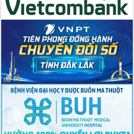
Tập huấn ứng dụng trí tuệ nhân tạo (AI)
trong thương mại điện tử năm 2026
Đoàn đại biểu Quốc hội tỉnh Đắk Lắk
trao đổi thông tin trước Kỳ họp thứ
nhất, Quốc hội khóa XVI
Quyết liệt cải cách hành chính, khơi
thông nguồn lực phát triển
Nâng cao hiệu lực, hiệu quả HĐND
tỉnh thông qua hiện đại hóa hành chính
Xã Ea Phê gắn cải cách hành chính với
chuyển đổi số
Phó Chủ tịch Thường trực UBND tỉnh
Hồ Thị Nguyên Thảo làm việc tại Trung
tâm Phục vụ hành chính công xã Ea
Phê
Xây dựng nền hành chính số đồng
hành cùng nông dân dân, doanh nghiệp
Giai đoạn 2026-2030, Đắk Lắk phấn
đấu có 77% xã đạt chuẩn nông thôn
mới