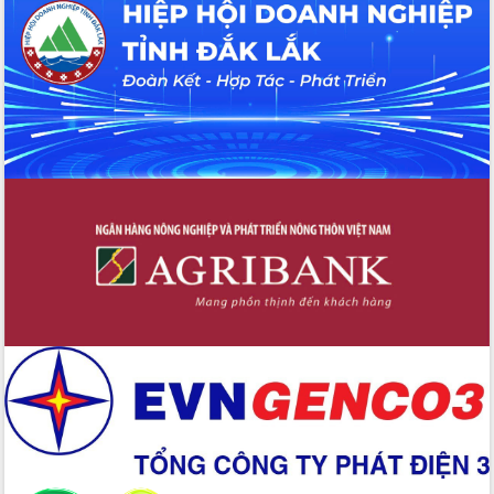
Tháo gỡ những vướng mắc, đẩy mạnh
công tác cải cách thủ tục hành chính
tại Trung tâm Phục vụ hành chính
công tỉnh
Đắk Lắk: Tôn vinh 46 giải pháp tại Hội
thi Sáng tạo Kỹ thuật 2024 - 2025
Đắk Lắk rà soát, điều chỉnh Đề án 190
về phát triển nuôi trồng thủy sản
Phó Chủ tịch UBND tỉnh Đắk Lắk
Trương Công Thái kiểm tra thực địa
Dự án cao tốc Khánh Hòa - Buôn Ma
Thuột
Định vị cà phê Việt Nam như một “di
sản sống” trong dòng chảy toàn cầu
Xây dựng nông thôn mới: Nâng cao đời
sống người dân từ những mô hình thiết
thực
Quyết liệt tháo gỡ vướng mắc, đẩy
nhanh tiến độ các dự án trọng điểm
trong Khu kinh tế Nam Phú Yên