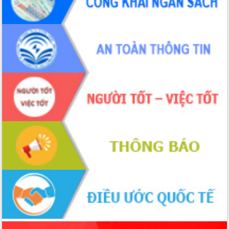
phá cơ chế - Hợp tác công tư
Đề án 06 tạo bước ngoặt đột phá trong
cải cách hành chính tỉnh Đắk Lắk
Kết nối tour, đẩy mạnh chuyển đổi số
để phát triển du lịch Đắk Lắk
Khởi động Dự án Đầu tư xây dựng hạ
tầng kỹ thuật Cụm công nghiệp Tân
Tiến
Gặp mặt các cơ quan báo chí nhân Kỷ
niệm 101 năm Ngày Báo chí Cách
mạng Việt Nam
Đắk Lắk sơ kết 4 năm triển khai thực
hiện Đề án 06 của Chính phủ
Họp báo thông tin về Hội nghị Công bố
Quy hoạch và Xúc tiến đầu tư tỉnh Đắk
Lắk
Khơi thông điểm nghẽn, đẩy nhanh
giải ngân vốn khắc phục thiên tai
HĐND tỉnh thông qua điều chỉnh Quy
hoạch tỉnh thời kỳ 2021-2030