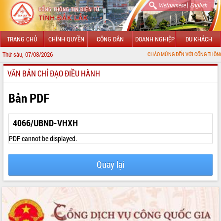
|
Vietnamese
English
TRANG CHỦ
CHÍNH QUYỀN
CÔNG DÂN
DOANH NGHIỆP
DU KHÁCH
Thứ sáu, 07/08/2026
CHÀO MỪNG ĐẾN VỚI CỔNG THÔNG TIN ĐIỆN T
VĂN BẢN CHỈ ĐẠO ĐIỀU HÀNH
GIỚI THIỆU
LÃNH ĐẠO UBND TỈNH
Bản PDF
TIN TỨC SỰ KIỆN
4066/UBND-VHXH
SỞ, BAN, NGÀNH
PDF cannot be displayed.
UBND CÁC XÃ, PHƯỜNG
Quay lại
THÔNG TIN CHỈ ĐẠO ĐIỀU HÀNH
HỆ THỐNG VĂN BẢN
VĂN BẢN HĐND TỈNH