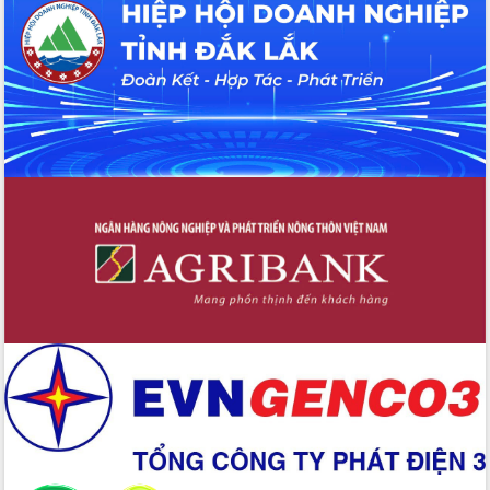
Tháo gỡ những vướng mắc, đẩy mạnh
công tác cải cách thủ tục hành chính
tại Trung tâm Phục vụ hành chính
công tỉnh
Đắk Lắk: Tôn vinh 46 giải pháp tại Hội
thi Sáng tạo Kỹ thuật 2024 - 2025
Đắk Lắk rà soát, điều chỉnh Đề án 190
về phát triển nuôi trồng thủy sản
Phó Chủ tịch UBND tỉnh Đắk Lắk
Trương Công Thái kiểm tra thực địa
Dự án cao tốc Khánh Hòa - Buôn Ma
Thuột
Định vị cà phê Việt Nam như một “di
sản sống” trong dòng chảy toàn cầu
Xây dựng nông thôn mới: Nâng cao đời
sống người dân từ những mô hình thiết
thực
Quyết liệt tháo gỡ vướng mắc, đẩy
nhanh tiến độ các dự án trọng điểm
trong Khu kinh tế Nam Phú Yên