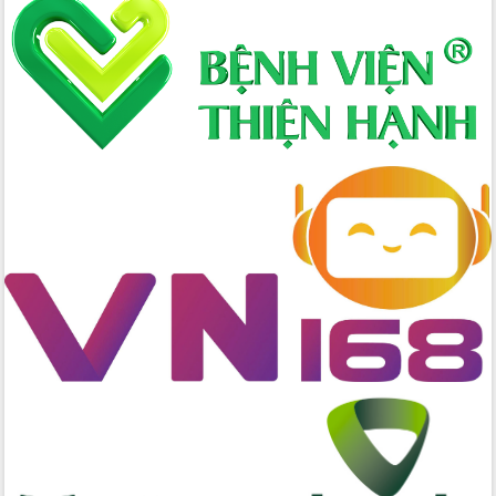
Hòn Yến phát triển du lịch gắn với bảo
tồn biển
Lấy ý kiến điều chỉnh Quy hoạch tỉnh
Đắk Lắk thời kỳ 2021-2030, tầm nhìn
đến năm 2050
Phát động chiến dịch 30 ngày đêm
giải phóng mặt bằng Tuyến đường bộ
ven biển
Đắk Lắk nỗ lực thúc đẩy tăng trưởng
kinh tế từ 10% trở lên trong Quý
II/2026
Đắk Lắk ký kết thỏa thuận hợp tác về
chuyển đổi số giai đoạn 2026 – 2030
với Tập đoàn Bưu chính Viễn thông
Việt Nam
Thứ trưởng Bộ Y tế làm việc với tỉnh
Đắk Lắk về phát triển nhân lực y tế
cho trạm y tế cấp xã
Du lịch Đắk Lắk nâng tầm trải nghiệm
du khách thông qua Hệ thống cơ sở dữ
liệu và Bản đồ số