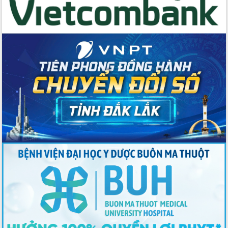
Tập huấn ứng dụng trí tuệ nhân tạo (AI)
trong thương mại điện tử năm 2026
Đoàn đại biểu Quốc hội tỉnh Đắk Lắk
trao đổi thông tin trước Kỳ họp thứ
nhất, Quốc hội khóa XVI
Quyết liệt cải cách hành chính, khơi
thông nguồn lực phát triển
Nâng cao hiệu lực, hiệu quả HĐND
tỉnh thông qua hiện đại hóa hành chính
Xã Ea Phê gắn cải cách hành chính với
chuyển đổi số
Phó Chủ tịch Thường trực UBND tỉnh
Hồ Thị Nguyên Thảo làm việc tại Trung
tâm Phục vụ hành chính công xã Ea
Phê
Xây dựng nền hành chính số đồng
hành cùng nông dân dân, doanh nghiệp
Giai đoạn 2026-2030, Đắk Lắk phấn
đấu có 77% xã đạt chuẩn nông thôn
mới