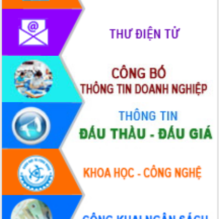
phát triển mới
Thường trực HĐND tỉnh Đắk Lắk gặp
mặt Đoàn chuyên gia y tế TP. Hồ Chí
Minh
Lễ truy điệu và an táng hài cốt liệt sĩ
tại Nghĩa trang Liệt sĩ xã Sơn Hòa
Bàn giải pháp tháo gỡ khó khăn trong
xuất khẩu sầu riêng và triển khai quy
định EUDR
Thứ trưởng Bộ Nông nghiệp và Môi
trường Nguyễn Hoàng Hiệp khảo sát
vùng trồng và doanh nghiệp đóng gói
sầu riêng tại Đắk Lắk
Trình diễn nghệ thuật chế biến các
món ăn từ sầu riêng
Đắk Lắk công bố Quy hoạch và xúc
tiến đầu tư tỉnh
Ngành cá ngừ Đắk Lắk chủ động thích
ứng để giữ vững thị trường xuất khẩu
Diễn đàn Kinh tế tư nhân Việt Nam đột