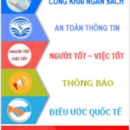
phá cơ chế - Hợp tác công tư
Đề án 06 tạo bước ngoặt đột phá trong
cải cách hành chính tỉnh Đắk Lắk
Kết nối tour, đẩy mạnh chuyển đổi số
để phát triển du lịch Đắk Lắk
Khởi động Dự án Đầu tư xây dựng hạ
tầng kỹ thuật Cụm công nghiệp Tân
Tiến
Gặp mặt các cơ quan báo chí nhân Kỷ
niệm 101 năm Ngày Báo chí Cách
mạng Việt Nam
Đắk Lắk sơ kết 4 năm triển khai thực
hiện Đề án 06 của Chính phủ
Họp báo thông tin về Hội nghị Công bố
Quy hoạch và Xúc tiến đầu tư tỉnh Đắk
Lắk
Khơi thông điểm nghẽn, đẩy nhanh
giải ngân vốn khắc phục thiên tai
HĐND tỉnh thông qua điều chỉnh Quy
hoạch tỉnh thời kỳ 2021-2030