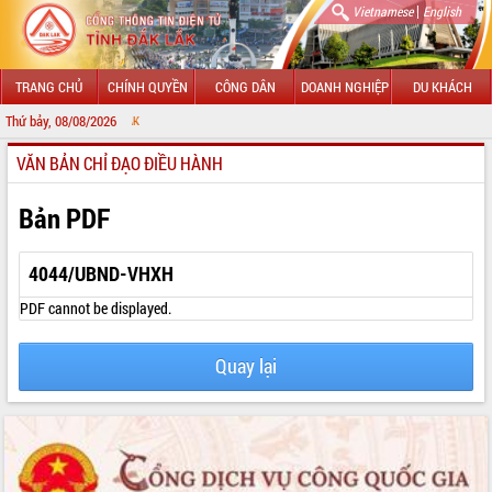
|
Vietnamese
English
TRANG CHỦ
CHÍNH QUYỀN
CÔNG DÂN
DOANH NGHIỆP
DU KHÁCH
Thứ bảy, 08/08/2026
CHÀO MỪNG 
VĂN BẢN CHỈ ĐẠO ĐIỀU HÀNH
GIỚI THIỆU
LÃNH ĐẠO UBND TỈNH
Bản PDF
TIN TỨC SỰ KIỆN
4044/UBND-VHXH
SỞ, BAN, NGÀNH
PDF cannot be displayed.
UBND CÁC XÃ, PHƯỜNG
Quay lại
THÔNG TIN CHỈ ĐẠO ĐIỀU HÀNH
HỆ THỐNG VĂN BẢN
VĂN BẢN HĐND TỈNH