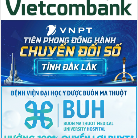
với Tập đoàn Bưu chính Viễn thông
Việt Nam
Thứ trưởng Bộ Y tế làm việc với tỉnh
Đắk Lắk về phát triển nhân lực y tế
cho trạm y tế cấp xã
Du lịch Đắk Lắk nâng tầm trải nghiệm
du khách thông qua Hệ thống cơ sở dữ
liệu và Bản đồ số
Tập huấn ứng dụng trí tuệ nhân tạo (AI)
trong thương mại điện tử năm 2026
Đoàn đại biểu Quốc hội tỉnh Đắk Lắk
trao đổi thông tin trước Kỳ họp thứ
nhất, Quốc hội khóa XVI
Quyết liệt cải cách hành chính, khơi
thông nguồn lực phát triển
Nâng cao hiệu lực, hiệu quả HĐND
tỉnh thông qua hiện đại hóa hành chính
Xã Ea Phê gắn cải cách hành chính với
chuyển đổi số
Phó Chủ tịch Thường trực UBND tỉnh