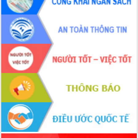
sầu riêng tại Đắk Lắk
Trình diễn nghệ thuật chế biến các
món ăn từ sầu riêng
Đắk Lắk công bố Quy hoạch và xúc
tiến đầu tư tỉnh
Ngành cá ngừ Đắk Lắk chủ động thích
ứng để giữ vững thị trường xuất khẩu
Diễn đàn Kinh tế tư nhân Việt Nam đột
phá cơ chế - Hợp tác công tư
Đề án 06 tạo bước ngoặt đột phá trong
cải cách hành chính tỉnh Đắk Lắk
Kết nối tour, đẩy mạnh chuyển đổi số
để phát triển du lịch Đắk Lắk
Khởi động Dự án Đầu tư xây dựng hạ
tầng kỹ thuật Cụm công nghiệp Tân
Tiến
Gặp mặt các cơ quan báo chí nhân Kỷ
niệm 101 năm Ngày Báo chí Cách
mạng Việt Nam
Đắk Lắk sơ kết 4 năm triển khai thực