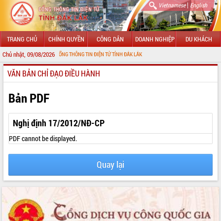
|
Vietnamese
English
TRANG CHỦ
CHÍNH QUYỀN
CÔNG DÂN
DOANH NGHIỆP
DU KHÁCH
Chủ nhật, 09/08/2026
NG ĐẾN VỚI CỔNG THÔNG TIN ĐIỆN TỬ TỈNH ĐẮK LẮK
VĂN BẢN CHỈ ĐẠO ĐIỀU HÀNH
GIỚI THIỆU
LÃNH ĐẠO UBND TỈNH
Bản PDF
TIN TỨC SỰ KIỆN
Nghị định 17/2012/NĐ-CP
SỞ, BAN, NGÀNH
PDF cannot be displayed.
UBND CÁC XÃ, PHƯỜNG
Quay lại
THÔNG TIN CHỈ ĐẠO ĐIỀU HÀNH
HỆ THỐNG VĂN BẢN
VĂN BẢN HĐND TỈNH