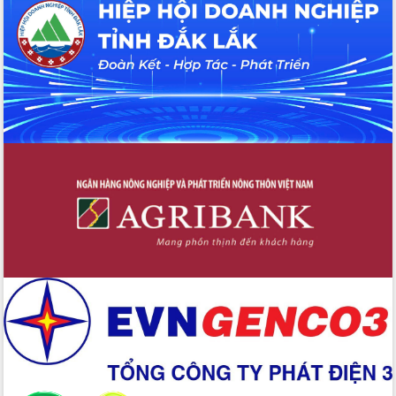
UBND tỉnh họp báo định kỳ tháng 4
năm 2026
Hội thảo khoa học “Giải pháp thúc đẩy
phát triển nền kinh tế xanh tại tỉnh
Đắk Lắk”
Tăng cường giám sát, đôn đốc thực
hiện nhiệm vụ quản lý tài sản công
hàng tuần
Tháo gỡ những vướng mắc, đẩy mạnh
công tác cải cách thủ tục hành chính
tại Trung tâm Phục vụ hành chính
công tỉnh
Đắk Lắk: Tôn vinh 46 giải pháp tại Hội
thi Sáng tạo Kỹ thuật 2024 - 2025
Đắk Lắk rà soát, điều chỉnh Đề án 190
về phát triển nuôi trồng thủy sản
Phó Chủ tịch UBND tỉnh Đắk Lắk
Trương Công Thái kiểm tra thực địa
Dự án cao tốc Khánh Hòa - Buôn Ma
Thuột