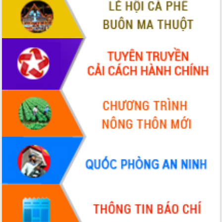
VIDEO
Không có file video nào để phát.
ALBUM ẢNH
LIÊN KẾT WEB