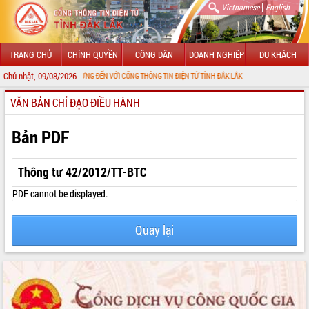
|
Vietnamese
English
TRANG CHỦ
CHÍNH QUYỀN
CÔNG DÂN
DOANH NGHIỆP
DU KHÁCH
Chủ nhật, 09/08/2026
CHÀO MỪNG ĐẾN VỚI CỔNG THÔNG TIN ĐIỆN TỬ TỈNH ĐẮK LẮK
VĂN BẢN CHỈ ĐẠO ĐIỀU HÀNH
GIỚI THIỆU
LÃNH ĐẠO UBND TỈNH
Bản PDF
TIN TỨC SỰ KIỆN
Thông tư 42/2012/TT-BTC
SỞ, BAN, NGÀNH
PDF cannot be displayed.
UBND CÁC XÃ, PHƯỜNG
Quay lại
THÔNG TIN CHỈ ĐẠO ĐIỀU HÀNH
HỆ THỐNG VĂN BẢN
VĂN BẢN HĐND TỈNH