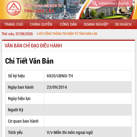
|
Vietnamese
English
TRANG CHỦ
CHÍNH QUYỀN
CÔNG DÂN
DOANH NGHIỆP
DU KHÁCH
Thứ sáu, 07/08/2026
ÀO MỪNG ĐẾN VỚI CỔNG THÔNG TIN ĐIỆN TỬ TỈNH ĐẮK LẮK
VĂN BẢN CHỈ ĐẠO ĐIỀU HÀNH
GIỚI THIỆU
LÃNH ĐẠO UBND TỈNH
Chi Tiết Văn Bản
TIN TỨC SỰ KIỆN
Số ký hiệu
6920/UBND-TH
SỞ, BAN, NGÀNH
Ngày ban hành
23/09/2014
UBND CÁC XÃ, PHƯỜNG
Ngày hiệu lực
THÔNG TIN CHỈ ĐẠO ĐIỀU HÀNH
Người Ký
HỆ THỐNG VĂN BẢN
Cơ quan ban hành
Trích yếu
V/v Miễn thi môn ngoại ngữ
VĂN BẢN HĐND TỈNH