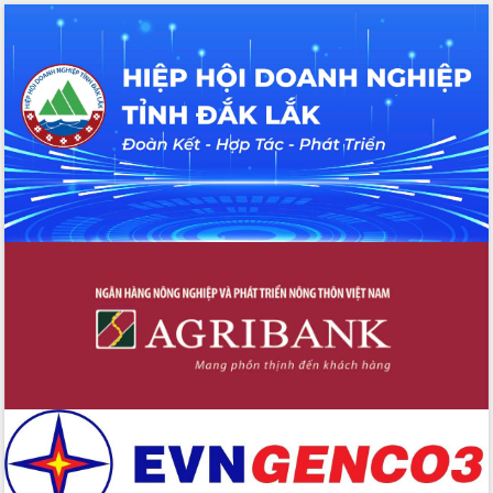
Thứ trưởng Bộ Y tế làm việc với tỉnh
Đắk Lắk về phát triển nhân lực y tế
cho trạm y tế cấp xã
Du lịch Đắk Lắk nâng tầm trải nghiệm
du khách thông qua Hệ thống cơ sở dữ
liệu và Bản đồ số
Tập huấn ứng dụng trí tuệ nhân tạo (AI)
trong thương mại điện tử năm 2026
Đoàn đại biểu Quốc hội tỉnh Đắk Lắk
trao đổi thông tin trước Kỳ họp thứ
nhất, Quốc hội khóa XVI
Quyết liệt cải cách hành chính, khơi
thông nguồn lực phát triển
Nâng cao hiệu lực, hiệu quả HĐND
tỉnh thông qua hiện đại hóa hành chính
Xã Ea Phê gắn cải cách hành chính với
chuyển đổi số
Phó Chủ tịch Thường trực UBND tỉnh
Hồ Thị Nguyên Thảo làm việc tại Trung
tâm Phục vụ hành chính công xã Ea
Phê