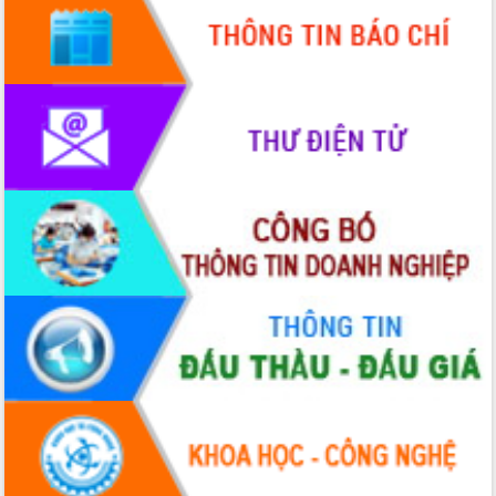
Quy hoạch và Xúc tiến đầu tư tỉnh Đắk
Lắk
Khơi thông điểm nghẽn, đẩy nhanh
giải ngân vốn khắc phục thiên tai
HĐND tỉnh thông qua điều chỉnh Quy
hoạch tỉnh thời kỳ 2021-2030
Hội thảo góp ý hồ sơ điều chỉnh quy
hoạch tỉnh Đắk Lắk thời kỳ 2021-2030,
tầm nhìn đến năm 2050
Nâng cao hiệu quả hoạt động của các
doanh nghiệp nhà nước
Hội nghị triển khai kết nối mạng
truyền số liệu chuyên dùng phục vụ cơ
quan Đảng, Nhà nước
Lễ phát động chuỗi hoạt động chung
tay làm sạch môi trường
Xã Ea Kar bước chuyển mình trong
công tác cải cách hành chính mô hình
mới
UBND tỉnh họp báo định kỳ tháng 4
năm 2026