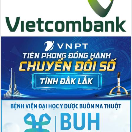
cấp xã
Đắk Lắk phát động hưởng ứng Ngày
Quyền của người tiêu dùng Việt Nam
2026
Đẩy mạnh cải cách hành chính, quyết
tâm đạt được mục tiêu tăng trưởng
hai con số trong năm 2026
Tổ chức trang trọng Lễ hội Đền thờ
Lương Văn Chánh năm 2026
Phó Bí thư Tỉnh ủy Đắk Lắk Đỗ Hữu
Huy giữ chức Bí thư Đảng ủy Ủy Ban
Nhân dân tỉnh
Bệnh án điện tử thúc đẩy chuyển đổi
số y tế tại Đắk Lắk
Chuyển đổi số thư viện: Mở rộng
không gian tri thức trong thời đại số
Đánh giá, rút kinh nghiệm công tác tổ
chức diễn tập trước ngày bầu cử
Chương trình “Gặp gỡ hữu nghị –
Friendship Meeting New Year 2026”