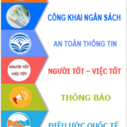
Hội thảo khoa học “Giải pháp thúc đẩy
phát triển nền kinh tế xanh tại tỉnh
Đắk Lắk”
Tăng cường giám sát, đôn đốc thực
hiện nhiệm vụ quản lý tài sản công
hàng tuần
Tháo gỡ những vướng mắc, đẩy mạnh
công tác cải cách thủ tục hành chính
tại Trung tâm Phục vụ hành chính
công tỉnh
Đắk Lắk: Tôn vinh 46 giải pháp tại Hội
thi Sáng tạo Kỹ thuật 2024 - 2025
Đắk Lắk rà soát, điều chỉnh Đề án 190
về phát triển nuôi trồng thủy sản
Phó Chủ tịch UBND tỉnh Đắk Lắk
Trương Công Thái kiểm tra thực địa
Dự án cao tốc Khánh Hòa - Buôn Ma
Thuột
Định vị cà phê Việt Nam như một “di
sản sống” trong dòng chảy toàn cầu