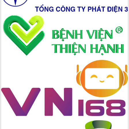
Xây dựng nền hành chính số đồng
hành cùng nông dân dân, doanh nghiệp
Giai đoạn 2026-2030, Đắk Lắk phấn
đấu có 77% xã đạt chuẩn nông thôn
mới
Chuyển đổi số 'mở đường' cho nông
nghiệp Đắk Lắk tăng trưởng bứt phá
Triển khai đồng bộ đo đạc, lập hồ sơ
địa chính, hoàn thiện cơ sở dữ liệu đất
đai
Ứng dụng sinh trắc học - Bước tiến
trong hành trình chuyển đổi số tại Đắk
Lắk
Đắk Lắk nâng cao hiệu quả công tác
Đảng từ Sổ tay đảng viên điện tử
Đắk Lắk đẩy mạnh nuôi biển công
nghệ, hướng tới phát triển thủy sản
bền vững
Tập huấn nâng cao năng lực triển khai
chuyển đổi số cho cán bộ, công chức