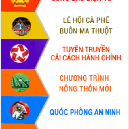
món ăn từ sầu riêng
Đắk Lắk công bố Quy hoạch và xúc
tiến đầu tư tỉnh
Ngành cá ngừ Đắk Lắk chủ động thích
ứng để giữ vững thị trường xuất khẩu
Diễn đàn Kinh tế tư nhân Việt Nam đột
phá cơ chế - Hợp tác công tư
Đề án 06 tạo bước ngoặt đột phá trong
cải cách hành chính tỉnh Đắk Lắk
Kết nối tour, đẩy mạnh chuyển đổi số
để phát triển du lịch Đắk Lắk
Khởi động Dự án Đầu tư xây dựng hạ
tầng kỹ thuật Cụm công nghiệp Tân
Tiến
Gặp mặt các cơ quan báo chí nhân Kỷ
niệm 101 năm Ngày Báo chí Cách
mạng Việt Nam
Đắk Lắk sơ kết 4 năm triển khai thực
hiện Đề án 06 của Chính phủ
Họp báo thông tin về Hội nghị Công bố