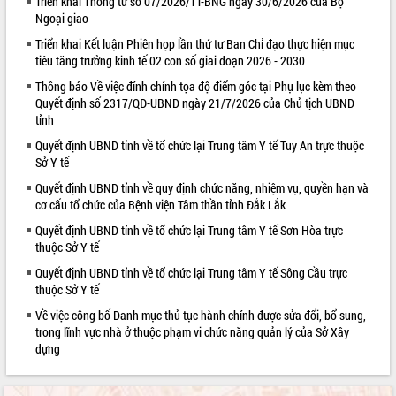
Triển khai Thông tư số 07/2026/TT-BNG ngày 30/6/2026 của Bộ
Ngoại giao
VIDEO
Triển khai Kết luận Phiên họp lần thứ tư Ban Chỉ đạo thực hiện mục
tiêu tăng trưởng kinh tế 02 con số giai đoạn 2026 - 2030
Thông báo Về việc đính chính tọa độ điểm góc tại Phụ lục kèm theo
Quyết định số 2317/QĐ-UBND ngày 21/7/2026 của Chủ tịch UBND
tỉnh
Quyết định UBND tỉnh về tổ chức lại Trung tâm Y tế Tuy An trực thuộc
Sở Y tế
Quyết định UBND tỉnh về quy định chức năng, nhiệm vụ, quyền hạn và
Khám bệnh, cấp phát thuốc miễn phí
cơ cấu tổ chức của Bệnh viện Tâm thần tỉnh Đắk Lắk
và tặng quà người dân xã Cư Pui
Quyết định UBND tỉnh về tổ chức lại Trung tâm Y tế Sơn Hòa trực
Hội nghị UBND tỉnh Đắk Lắk thường kỳ
thuộc Sở Y tế
tháng 7/2026
Quyết định UBND tỉnh về tổ chức lại Trung tâm Y tế Sông Cầu trực
Lễ truy tặng danh hiệu “Bà Mẹ Việt
thuộc Sở Y tế
Nam Anh hùng” và trao Huân chương
Lao động
Về việc công bố Danh mục thủ tục hành chính được sửa đổi, bổ sung,
trong lĩnh vực nhà ở thuộc phạm vi chức năng quản lý của Sở Xây
ALBUM ẢNH
UBND tỉnh Đắk Lắk triển khai nhiệm
dựng
vụ 6 tháng cuối năm 2026
Kỳ họp thứ Hai, Hội đồng nhân dân
tỉnh khóa XI quyết nghị nhiều nội dung