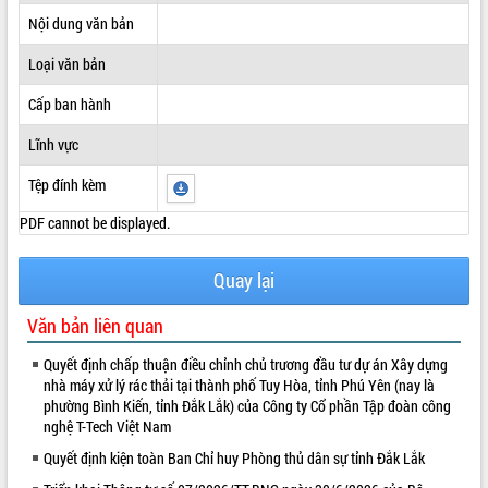
Nội dung văn bản
ĐIỂM TIN VĂN BẢN
Loại văn bản
QUY HOẠCH - KẾ HOẠCH
Cấp ban hành
Lĩnh vực
Tệp đính kèm
PDF cannot be displayed.
Quay lại
Văn bản liên quan
Quyết định chấp thuận điều chỉnh chủ trương đầu tư dự án Xây dựng
nhà máy xử lý rác thải tại thành phố Tuy Hòa, tỉnh Phú Yên (nay là
phường Bình Kiến, tỉnh Đắk Lắk) của Công ty Cổ phần Tập đoàn công
nghệ T-Tech Việt Nam
Quyết định kiện toàn Ban Chỉ huy Phòng thủ dân sự tỉnh Đắk Lắk