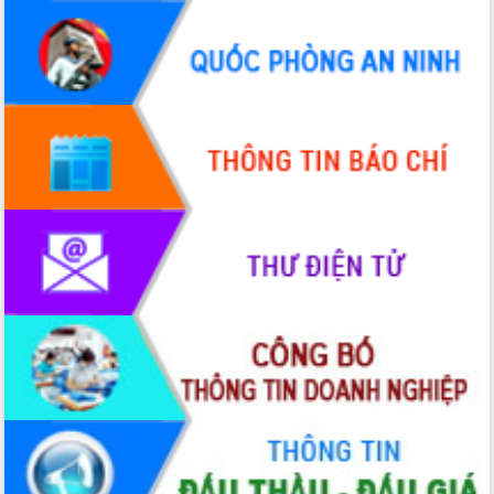
Hội thảo góp ý hồ sơ điều chỉnh quy
hoạch tỉnh Đắk Lắk thời kỳ 2021-2030,
tầm nhìn đến năm 2050
Nâng cao hiệu quả hoạt động của các
doanh nghiệp nhà nước
Hội nghị triển khai kết nối mạng
truyền số liệu chuyên dùng phục vụ cơ
quan Đảng, Nhà nước
Lễ phát động chuỗi hoạt động chung
tay làm sạch môi trường
Xã Ea Kar bước chuyển mình trong
công tác cải cách hành chính mô hình
mới
UBND tỉnh họp báo định kỳ tháng 4
năm 2026
Hội thảo khoa học “Giải pháp thúc đẩy
phát triển nền kinh tế xanh tại tỉnh
Đắk Lắk”
Tăng cường giám sát, đôn đốc thực
hiện nhiệm vụ quản lý tài sản công
hàng tuần