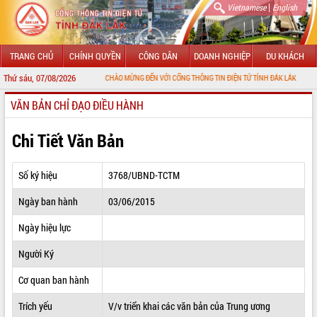
|
Vietnamese
English
TRANG CHỦ
CHÍNH QUYỀN
CÔNG DÂN
DOANH NGHIỆP
DU KHÁCH
Thứ sáu, 07/08/2026
CHÀO MỪNG ĐẾN VỚI CỔNG THÔNG TIN ĐIỆN TỬ TỈNH ĐẮK LẮK
VĂN BẢN CHỈ ĐẠO ĐIỀU HÀNH
GIỚI THIỆU
LÃNH ĐẠO UBND TỈNH
Chi Tiết Văn Bản
TIN TỨC SỰ KIỆN
Số ký hiệu
3768/UBND-TCTM
SỞ, BAN, NGÀNH
Ngày ban hành
03/06/2015
UBND CÁC XÃ, PHƯỜNG
Ngày hiệu lực
THÔNG TIN CHỈ ĐẠO ĐIỀU HÀNH
Người Ký
HỆ THỐNG VĂN BẢN
Cơ quan ban hành
Trích yếu
V/v triển khai các văn bản của Trung ương
VĂN BẢN HĐND TỈNH