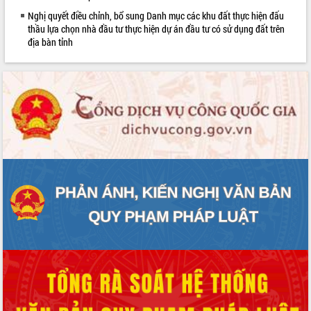
phát triển mới
Nghị quyết điều chỉnh, bổ sung Danh mục các khu đất thực hiện đấu
thầu lựa chọn nhà đầu tư thực hiện dự án đầu tư có sử dụng đất trên
Thường trực HĐND tỉnh Đắk Lắk gặp
địa bàn tỉnh
mặt Đoàn chuyên gia y tế TP. Hồ Chí
Minh
Lễ truy điệu và an táng hài cốt liệt sĩ
tại Nghĩa trang Liệt sĩ xã Sơn Hòa
Bàn giải pháp tháo gỡ khó khăn trong
xuất khẩu sầu riêng và triển khai quy
định EUDR
Thứ trưởng Bộ Nông nghiệp và Môi
trường Nguyễn Hoàng Hiệp khảo sát
vùng trồng và doanh nghiệp đóng gói
sầu riêng tại Đắk Lắk
Trình diễn nghệ thuật chế biến các
món ăn từ sầu riêng
Đắk Lắk công bố Quy hoạch và xúc
tiến đầu tư tỉnh
Ngành cá ngừ Đắk Lắk chủ động thích
ứng để giữ vững thị trường xuất khẩu
Diễn đàn Kinh tế tư nhân Việt Nam đột