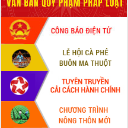
phá cơ chế - Hợp tác công tư
Đề án 06 tạo bước ngoặt đột phá trong
cải cách hành chính tỉnh Đắk Lắk
Kết nối tour, đẩy mạnh chuyển đổi số
để phát triển du lịch Đắk Lắk
Khởi động Dự án Đầu tư xây dựng hạ
tầng kỹ thuật Cụm công nghiệp Tân
Tiến
Gặp mặt các cơ quan báo chí nhân Kỷ
niệm 101 năm Ngày Báo chí Cách
mạng Việt Nam
Đắk Lắk sơ kết 4 năm triển khai thực
hiện Đề án 06 của Chính phủ
Họp báo thông tin về Hội nghị Công bố
Quy hoạch và Xúc tiến đầu tư tỉnh Đắk
Lắk
Khơi thông điểm nghẽn, đẩy nhanh
giải ngân vốn khắc phục thiên tai
HĐND tỉnh thông qua điều chỉnh Quy
hoạch tỉnh thời kỳ 2021-2030