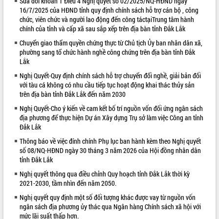
Sửa đổi khoản 1 Điều 4 Nghị quyết số 02/2025/NQ-HĐND ngày
16/7/2025 của HĐND tỉnh quy định chính sách hỗ trợ cán bộ , công
VIDEO
chức, viên chức và người lao động đến công táctạiTrung tâm hành
chính của tỉnh và cấp xã sau sắp xếp trên địa bàn tỉnh Đắk Lắk
Loading the player...
Chuyển giao thẩm quyền chứng thực từ Chủ tịch Ủy ban nhân dân xã,
Khám bệnh, cấp phát thuốc miễn phí
phường sang tổ chức hành nghề công chứng trên địa bàn tỉnh Đắk
và tặng quà người dân xã Cư Pui
Lắk
Hội nghị UBND tỉnh Đắk Lắk thường kỳ
Nghị Quyết-Quy định chính sách hỗ trợ chuyển đổi nghề, giải bản đối
tháng 7/2026
với tàu cá không có nhu cầu tiếp tục hoạt động khai thác thủy sản
Lễ truy tặng danh hiệu “Bà Mẹ Việt
trên địa bàn tỉnh Đắk Lắk đến năm 2030
Nam Anh hùng” và trao Huân chương
Nghị Quyết-Cho ý kiến về cam kết bố trí nguồn vốn đối ứng ngân sách
Lao động
địa phương để thực hiện Dự án Xây dựng Trụ sở làm việc Công an tỉnh
ALBUM ẢNH
UBND tỉnh Đắk Lắk triển khai nhiệm
Đắk Lắk
vụ 6 tháng cuối năm 2026
Thông báo về việc đính chính Phụ lục ban hành kèm theo Nghị quyết
Kỳ họp thứ Hai, Hội đồng nhân dân
số 08/NQ-HĐND ngày 30 tháng 3 năm 2026 của Hội đồng nhân dân
tỉnh khóa XI quyết nghị nhiều nội dung
tỉnh Đắk Lắk
quan trọng
Nghị quyết thông qua điều chỉnh Quy hoạch tỉnh Đắk Lắk thời kỳ
Bí thư Tỉnh ủy Lương Nguyễn Minh
2021-2030, tầm nhìn đến năm 2050.
Triết thăm, tặng quà người có công với
cách mạng
Nghị quyết quy định một số đối tượng khác được vay từ nguồn vốn
ngân sách địa phương ủy thác qua Ngân hàng Chính sách xã hội với
Rà soát, hoàn thiện hệ thống thiết chế
mức lãi suất thấp hơn.
văn hóa, thể thao đáp ứng yêu cầu
LIÊN KẾT WEB