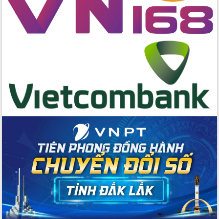
hai con số trong năm 2026
Tổ chức trang trọng Lễ hội Đền thờ
Lương Văn Chánh năm 2026
Phó Bí thư Tỉnh ủy Đắk Lắk Đỗ Hữu
Huy giữ chức Bí thư Đảng ủy Ủy Ban
Nhân dân tỉnh
Bệnh án điện tử thúc đẩy chuyển đổi
số y tế tại Đắk Lắk
Chuyển đổi số thư viện: Mở rộng
không gian tri thức trong thời đại số
Đánh giá, rút kinh nghiệm công tác tổ
chức diễn tập trước ngày bầu cử
Chương trình “Gặp gỡ hữu nghị –
Friendship Meeting New Year 2026”
Bầu cử Quốc hội và HĐND: Cử tri Đắk
Lắk gửi gắm niềm tin, kỳ vọng vào lá
phiếu
Đắk Lắk sẵn sàng các điều kiện cho
Ngày hội bầu cử đại biểu Quốc hội
khóa XVI và HĐND các cấp nhiệm kỳ