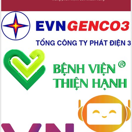
Chuyển đổi số 'mở đường' cho nông
nghiệp Đắk Lắk tăng trưởng bứt phá
Triển khai đồng bộ đo đạc, lập hồ sơ
địa chính, hoàn thiện cơ sở dữ liệu đất
đai
Ứng dụng sinh trắc học - Bước tiến
trong hành trình chuyển đổi số tại Đắk
Lắk
Đắk Lắk nâng cao hiệu quả công tác
Đảng từ Sổ tay đảng viên điện tử
Đắk Lắk đẩy mạnh nuôi biển công
nghệ, hướng tới phát triển thủy sản
bền vững
Tập huấn nâng cao năng lực triển khai
chuyển đổi số cho cán bộ, công chức
cấp xã
Đắk Lắk phát động hưởng ứng Ngày
Quyền của người tiêu dùng Việt Nam
2026
Đẩy mạnh cải cách hành chính, quyết
tâm đạt được mục tiêu tăng trưởng