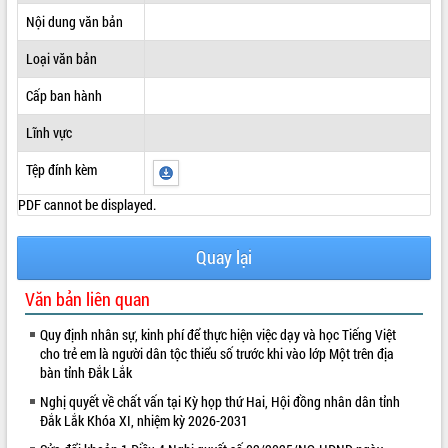
Nội dung văn bản
ĐIỂM TIN VĂN BẢN
Loại văn bản
QUY HOẠCH - KẾ HOẠCH
Cấp ban hành
Lĩnh vực
Tệp đính kèm
PDF cannot be displayed.
Quay lại
Văn bản liên quan
Quy định nhân sự, kinh phí để thực hiện việc dạy và học Tiếng Việt
cho trẻ em là người dân tộc thiểu số trước khi vào lớp Một trên địa
bàn tỉnh Đắk Lắk
Nghị quyết về chất vấn tại Kỳ họp thứ Hai, Hội đồng nhân dân tỉnh
Đắk Lắk Khóa XI, nhiệm kỳ 2026-2031