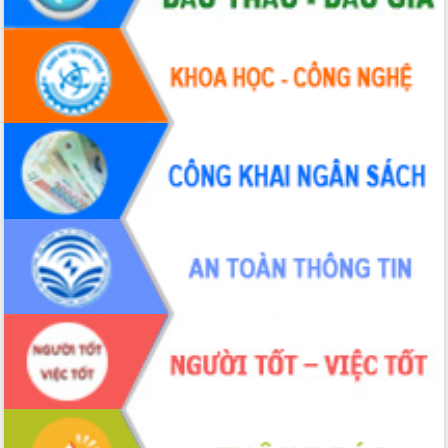
Tháo gỡ những vướng mắc, đẩy mạnh
công tác cải cách thủ tục hành chính
tại Trung tâm Phục vụ hành chính
công tỉnh
Đắk Lắk: Tôn vinh 46 giải pháp tại Hội
thi Sáng tạo Kỹ thuật 2024 - 2025
Đắk Lắk rà soát, điều chỉnh Đề án 190
về phát triển nuôi trồng thủy sản
Phó Chủ tịch UBND tỉnh Đắk Lắk
Trương Công Thái kiểm tra thực địa
Dự án cao tốc Khánh Hòa - Buôn Ma
Thuột
Định vị cà phê Việt Nam như một “di
sản sống” trong dòng chảy toàn cầu
Xây dựng nông thôn mới: Nâng cao đời
sống người dân từ những mô hình thiết
thực
Quyết liệt tháo gỡ vướng mắc, đẩy
nhanh tiến độ các dự án trọng điểm
trong Khu kinh tế Nam Phú Yên