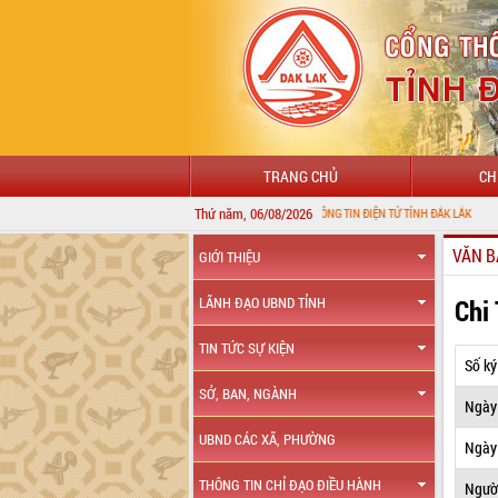
TRANG CHỦ
CH
Thứ năm, 06/08/2026
CHÀO MỪNG ĐẾN VỚI CỔNG THÔNG TIN ĐIỆN TỬ TỈNH ĐẮK LẮK
VĂN B
GIỚI THIỆU
Chi
LÃNH ĐẠO UBND TỈNH
TIN TỨC SỰ KIỆN
Số ký
SỞ, BAN, NGÀNH
Ngày
UBND CÁC XÃ, PHƯỜNG
Ngày 
THÔNG TIN CHỈ ĐẠO ĐIỀU HÀNH
Ngườ