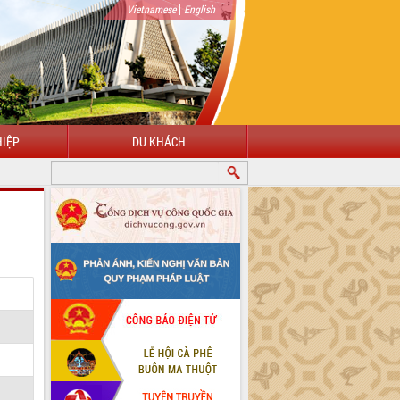
|
Vietnamese
English
IỆP
DU KHÁCH