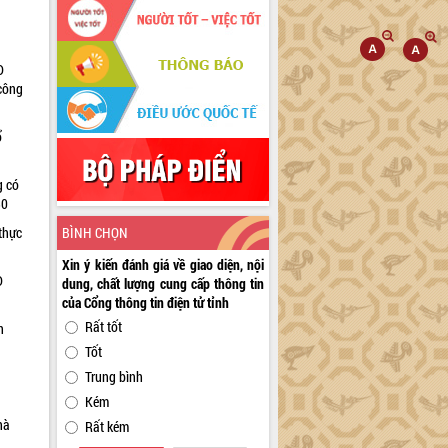
D
 công
ổ
g có
30
BÌNH CHỌN
thực
Xin ý kiến đánh giá về giao diện, nội
D
dung, chất lượng cung cấp thông tin
của Cổng thông tin điện tử tỉnh
Rất tốt
n
Tốt
Trung bình
Kém
hà
Rất kém