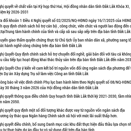
hị quyết về chất vấn tại Kỳ họp thứ Hai, Hội đồng nhân dân tỉnh Đắk Lắk Khóa XI,
iệm kỳ 2026-2031
a đổi khoản 1 Điều 4 Nghị quyết số 02/2025/NQ-HĐND ngày 16/7/2025 của HĐN
nh quy định chính sách hỗ trợ cán bộ , công chức, viên chức và người lao động đến
ctạiTrung tâm hành chính của tỉnh và cấp xã sau sắp xếp trên địa bàn tỉnh Đắk Lắk
uyển giao thẩm quyền chứng thực từ Chủ tịch Ủy ban nhân dân xã, phường sang t
ức hành nghề công chứng trên địa bàn tỉnh Đắk Lắk
hị Quyết-Quy định chính sách hỗ trợ chuyển đổi nghề, giải bản đối với tàu cá khôn
u cầu tiếp tục hoạt động khai thác thủy sản trên địa bàn tỉnh Đắk Lắk đến năm 20
hị Quyết-Cho ý kiến về cam kết bố trí nguồn vốn đối ứng ngân sách địa phương để 
ện Dự án Xây dựng Trụ sở làm việc Công an tỉnh Đắk Lắk
ông báo về việc đính chính Phụ lục ban hành kèm theo Nghị quyết số 08/NQ-HĐN
ày 30 tháng 3 năm 2026 của Hội đồng nhân dân tỉnh Đắk Lắk
hị quyết thông qua điều chỉnh Quy hoạch tỉnh Đắk Lắk thời kỳ 2021-2030, tầm nhì
n năm 2050.
hị quyết quy định một số đối tượng khác được vay từ nguồn vốn ngân sách địa
ương ủy thác qua Ngân hàng Chính sách xã hội với mức lãi suất thấp hơn.
hị quyết điều chỉnh, bổ sung Danh mục các khu đất thực hiện đấu thầu lựa chọn n
u tư thực hiện dự án đầu tư có sử dụng đất trên địa bàn tỉnh