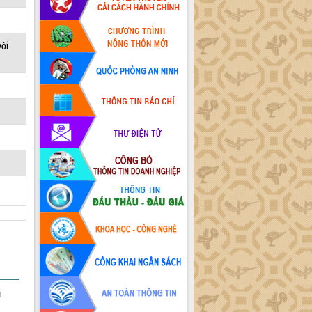
với
i