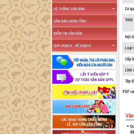
Cơ q
HỆ THỐNG VĂN BẢN
Trích
VĂN BẢN HĐND TỈNH
ĐIỂM TIN VĂN BẢN
Nội 
QUY HOẠCH - KẾ HOẠCH
Loại 
Cấp 
Lĩnh 
Tệp đ
PDF ca
Văn
Qu
dâ