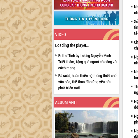
Ng
nh
Sử
tỉ
tá
VIDEO
Ch
Loading the player...
ch
Bí thư Tỉnh ủy Lương Nguyễn Minh
Ng
Triết thăm, tặng quà người có công với
nh
cách mạng
Ng
Rà soát, hoàn thiện hệ thống thiết chế
hi
văn hóa, thể thao đáp ứng yêu cầu
Th
phát triển mới
ng
Thường trực HĐND tỉnh Đắk Lắk gặp
Ng
mặt Đoàn chuyên gia y tế TP. Hồ Chí
ALBUM ẢNH
đế
Minh
Lễ truy điệu và an táng hài cốt liệt sĩ
Ng
tại Nghĩa trang Liệt sĩ xã Sơn Hòa
ph
Bàn giải pháp tháo gỡ khó khăn trong
Ng
xuất khẩu sầu riêng và triển khai quy
đầ