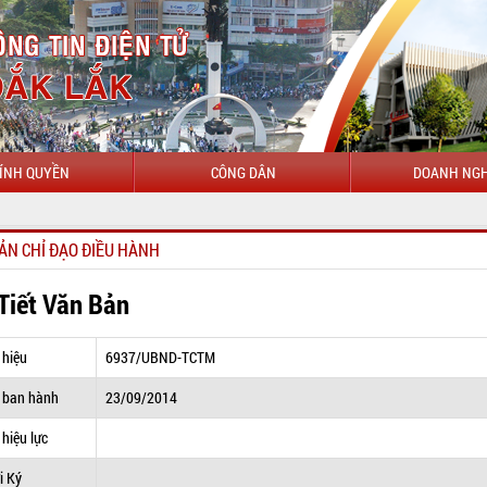
ÍNH QUYỀN
CÔNG DÂN
DOANH NGH
ẢN CHỈ ĐẠO ĐIỀU HÀNH
 Tiết Văn Bản
 hiệu
6937/UBND-TCTM
 ban hành
23/09/2014
hiệu lực
i Ký