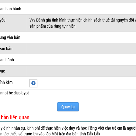
uan ban hành
 yếu
V/v Đánh giá tình hình thực hiện chính sách thuế tài nguyên đối 
sản phẩm của rừng tự nhiên
dung văn bản
văn bản
ban hành
vực
ính kèm
nnot be displayed.
Quay lại
 bản liên quan
y định nhân sự, kinh phí để thực hiện việc dạy và học Tiếng Việt cho trẻ em là ngườ
n tộc thiểu số trước khi vào lớp Một trên địa bàn tỉnh Đắk Lắk