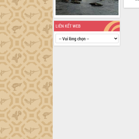
định EUDR
Thứ trưởng Bộ Nông nghiệp và Môi
trường Nguyễn Hoàng Hiệp khảo sát
vùng trồng và doanh nghiệp đóng gói
LIÊN KẾT WEB
sầu riêng tại Đắk Lắk
Trình diễn nghệ thuật chế biến các
món ăn từ sầu riêng
Đắk Lắk công bố Quy hoạch và xúc
tiến đầu tư tỉnh
Ngành cá ngừ Đắk Lắk chủ động thích
ứng để giữ vững thị trường xuất khẩu
Diễn đàn Kinh tế tư nhân Việt Nam đột
phá cơ chế - Hợp tác công tư
Đề án 06 tạo bước ngoặt đột phá trong
cải cách hành chính tỉnh Đắk Lắk
Kết nối tour, đẩy mạnh chuyển đổi số
để phát triển du lịch Đắk Lắk
Khởi động Dự án Đầu tư xây dựng hạ
tầng kỹ thuật Cụm công nghiệp Tân
Tiến