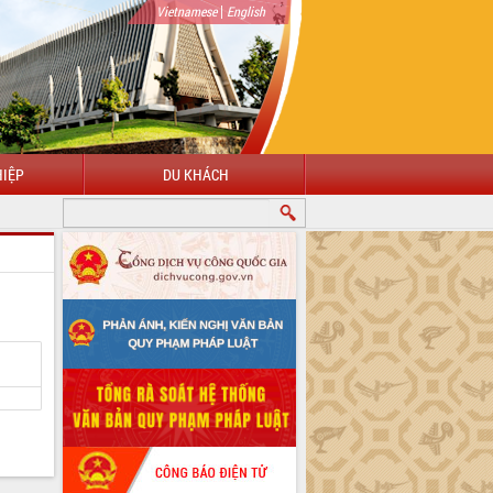
|
Vietnamese
English
IỆP
DU KHÁCH
ÀO MỪNG ĐẾN VỚI CỔNG THÔNG TIN ĐIỆN TỬ TỈNH ĐẮK LẮK