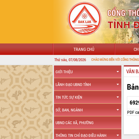
TRANG CHỦ
CH
Thứ sáu, 07/08/2026
VĂN B
GIỚI THIỆU
Bản
LÃNH ĐẠO UBND TỈNH
TIN TỨC SỰ KIỆN
692
SỞ, BAN, NGÀNH
PDF ca
UBND CÁC XÃ, PHƯỜNG
THÔNG TIN CHỈ ĐẠO ĐIỀU HÀNH