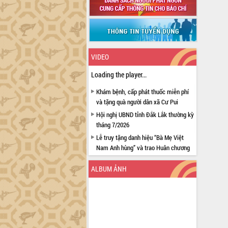
VIDEO
Loading the player...
Khám bệnh, cấp phát thuốc miễn phí
và tặng quà người dân xã Cư Pui
Hội nghị UBND tỉnh Đắk Lắk thường kỳ
tháng 7/2026
Lễ truy tặng danh hiệu “Bà Mẹ Việt
Nam Anh hùng” và trao Huân chương
Lao động
ALBUM ẢNH
UBND tỉnh Đắk Lắk triển khai nhiệm
vụ 6 tháng cuối năm 2026
Kỳ họp thứ Hai, Hội đồng nhân dân
tỉnh khóa XI quyết nghị nhiều nội dung
quan trọng
Bí thư Tỉnh ủy Lương Nguyễn Minh