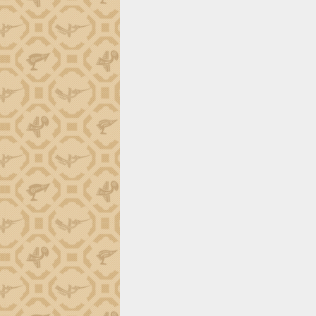
tiến đầu tư tỉnh
Ngành cá ngừ Đắk Lắk chủ động thích
ứng để giữ vững thị trường xuất khẩu
Diễn đàn Kinh tế tư nhân Việt Nam đột
phá cơ chế - Hợp tác công tư
Đề án 06 tạo bước ngoặt đột phá trong
cải cách hành chính tỉnh Đắk Lắk
Kết nối tour, đẩy mạnh chuyển đổi số
để phát triển du lịch Đắk Lắk
Khởi động Dự án Đầu tư xây dựng hạ
tầng kỹ thuật Cụm công nghiệp Tân
Tiến
Gặp mặt các cơ quan báo chí nhân Kỷ
niệm 101 năm Ngày Báo chí Cách
mạng Việt Nam
Đắk Lắk sơ kết 4 năm triển khai thực
hiện Đề án 06 của Chính phủ
Họp báo thông tin về Hội nghị Công bố
Quy hoạch và Xúc tiến đầu tư tỉnh Đắk
Lắk