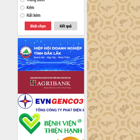
Kém
Rất kém
Bình chọn
Kết quả