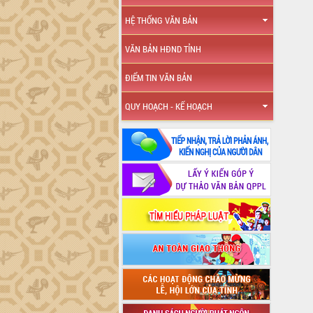
HỆ THỐNG VĂN BẢN
VĂN BẢN HĐND TỈNH
ĐIỂM TIN VĂN BẢN
QUY HOẠCH - KẾ HOẠCH