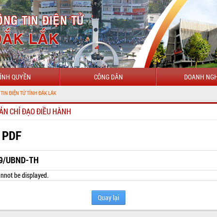
ÍNH QUYỀN
CÔNG DÂN
DOANH NGH
CH
ẢN CHỈ ĐẠO ĐIỀU HÀNH
 PDF
9/UBND-TH
nnot be displayed.
Quay lại