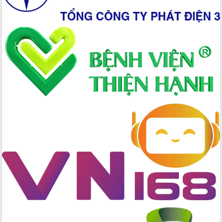
Triển khai đồng bộ đo đạc, lập hồ sơ
địa chính, hoàn thiện cơ sở dữ liệu đất
đai
Ứng dụng sinh trắc học - Bước tiến
trong hành trình chuyển đổi số tại Đắk
Lắk
Đắk Lắk nâng cao hiệu quả công tác
Đảng từ Sổ tay đảng viên điện tử
Đắk Lắk đẩy mạnh nuôi biển công
nghệ, hướng tới phát triển thủy sản
bền vững
Tập huấn nâng cao năng lực triển khai
chuyển đổi số cho cán bộ, công chức
cấp xã
Đắk Lắk phát động hưởng ứng Ngày
Quyền của người tiêu dùng Việt Nam
2026
Đẩy mạnh cải cách hành chính, quyết
tâm đạt được mục tiêu tăng trưởng
hai con số trong năm 2026
Tổ chức trang trọng Lễ hội Đền thờ