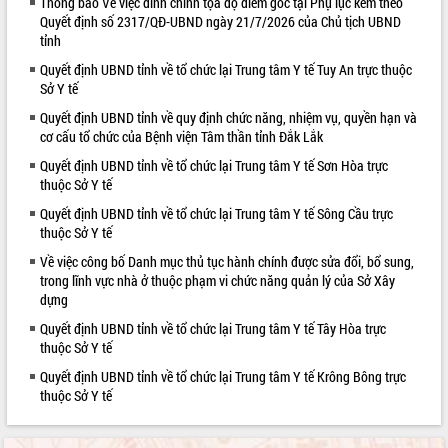
Thông báo Về việc đính chính tọa độ điểm góc tại Phụ lục kèm theo
Quyết định số 2317/QĐ-UBND ngày 21/7/2026 của Chủ tịch UBND
VIDEO
tỉnh
Loading the player...
Quyết định UBND tỉnh về tổ chức lại Trung tâm Y tế Tuy An trực thuộc
Sở Y tế
Hội nghị UBND tỉnh Đắk Lắk thường kỳ
tháng 7/2026
Quyết định UBND tỉnh về quy định chức năng, nhiệm vụ, quyền hạn và
cơ cấu tổ chức của Bệnh viện Tâm thần tỉnh Đắk Lắk
Lễ truy tặng danh hiệu “Bà Mẹ Việt
Nam Anh hùng” và trao Huân chương
Quyết định UBND tỉnh về tổ chức lại Trung tâm Y tế Sơn Hòa trực
Lao động
thuộc Sở Y tế
UBND tỉnh Đắk Lắk triển khai nhiệm
Quyết định UBND tỉnh về tổ chức lại Trung tâm Y tế Sông Cầu trực
vụ 6 tháng cuối năm 2026
thuộc Sở Y tế
ALBUM ẢNH
Kỳ họp thứ Hai, Hội đồng nhân dân
Về việc công bố Danh mục thủ tục hành chính được sửa đổi, bổ sung,
tỉnh khóa XI quyết nghị nhiều nội dung
trong lĩnh vực nhà ở thuộc phạm vi chức năng quản lý của Sở Xây
quan trọng
dựng
Bí thư Tỉnh ủy Lương Nguyễn Minh
Quyết định UBND tỉnh về tổ chức lại Trung tâm Y tế Tây Hòa trực
Triết thăm, tặng quà người có công với
thuộc Sở Y tế
cách mạng
Quyết định UBND tỉnh về tổ chức lại Trung tâm Y tế Krông Bông trực
Rà soát, hoàn thiện hệ thống thiết chế
thuộc Sở Y tế
văn hóa, thể thao đáp ứng yêu cầu
phát triển mới
Thường trực HĐND tỉnh Đắk Lắk gặp
LIÊN KẾT WEB