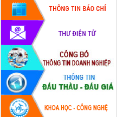
tầm nhìn đến năm 2050
Nâng cao hiệu quả hoạt động của các
doanh nghiệp nhà nước
Hội nghị triển khai kết nối mạng
truyền số liệu chuyên dùng phục vụ cơ
quan Đảng, Nhà nước
Lễ phát động chuỗi hoạt động chung
tay làm sạch môi trường
Xã Ea Kar bước chuyển mình trong
công tác cải cách hành chính mô hình
mới
UBND tỉnh họp báo định kỳ tháng 4
năm 2026
Hội thảo khoa học “Giải pháp thúc đẩy
phát triển nền kinh tế xanh tại tỉnh
Đắk Lắk”
Tăng cường giám sát, đôn đốc thực
hiện nhiệm vụ quản lý tài sản công
hàng tuần
Tháo gỡ những vướng mắc, đẩy mạnh
công tác cải cách thủ tục hành chính