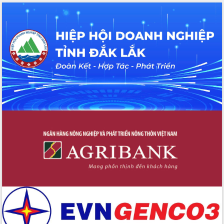
Đoàn đại biểu Quốc hội tỉnh Đắk Lắk
trao đổi thông tin trước Kỳ họp thứ
nhất, Quốc hội khóa XVI
Quyết liệt cải cách hành chính, khơi
thông nguồn lực phát triển
Nâng cao hiệu lực, hiệu quả HĐND
tỉnh thông qua hiện đại hóa hành chính
Xã Ea Phê gắn cải cách hành chính với
chuyển đổi số
Phó Chủ tịch Thường trực UBND tỉnh
Hồ Thị Nguyên Thảo làm việc tại Trung
tâm Phục vụ hành chính công xã Ea
Phê
Xây dựng nền hành chính số đồng
hành cùng nông dân dân, doanh nghiệp
Giai đoạn 2026-2030, Đắk Lắk phấn
đấu có 77% xã đạt chuẩn nông thôn
mới
Chuyển đổi số 'mở đường' cho nông
nghiệp Đắk Lắk tăng trưởng bứt phá