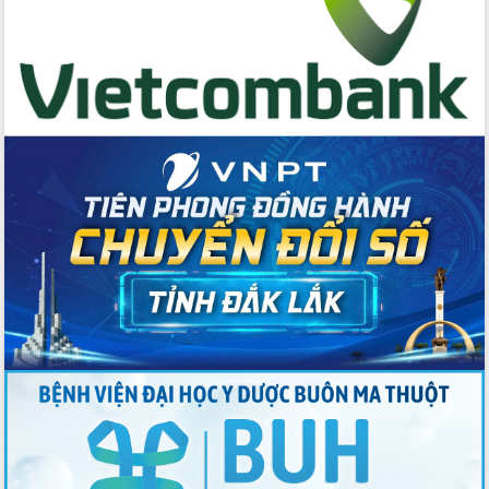
Lương Văn Chánh năm 2026
Phó Bí thư Tỉnh ủy Đắk Lắk Đỗ Hữu
Huy giữ chức Bí thư Đảng ủy Ủy Ban
Nhân dân tỉnh
Bệnh án điện tử thúc đẩy chuyển đổi
số y tế tại Đắk Lắk
Chuyển đổi số thư viện: Mở rộng
không gian tri thức trong thời đại số
Đánh giá, rút kinh nghiệm công tác tổ
chức diễn tập trước ngày bầu cử
Chương trình “Gặp gỡ hữu nghị –
Friendship Meeting New Year 2026”
Bầu cử Quốc hội và HĐND: Cử tri Đắk
Lắk gửi gắm niềm tin, kỳ vọng vào lá
phiếu
Đắk Lắk sẵn sàng các điều kiện cho
Ngày hội bầu cử đại biểu Quốc hội
khóa XVI và HĐND các cấp nhiệm kỳ
2026-2031
Đảm bảo cuộc bầu cử đại biểu Quốc