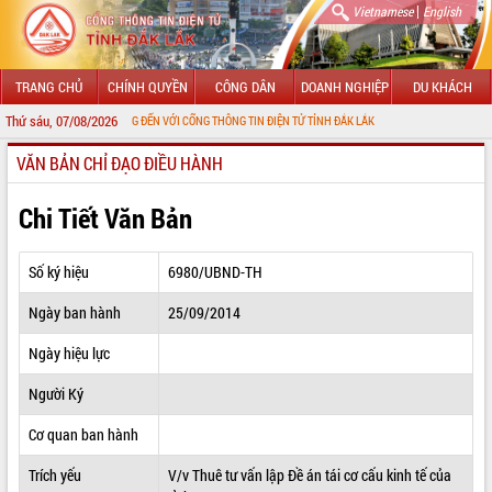
|
Vietnamese
English
TRANG CHỦ
CHÍNH QUYỀN
CÔNG DÂN
DOANH NGHIỆP
DU KHÁCH
Thứ sáu, 07/08/2026
CHÀO MỪNG ĐẾN VỚI CỔNG THÔNG TIN ĐIỆN TỬ TỈNH ĐẮK LẮK
VĂN BẢN CHỈ ĐẠO ĐIỀU HÀNH
GIỚI THIỆU
LÃNH ĐẠO UBND TỈNH
Chi Tiết Văn Bản
TIN TỨC SỰ KIỆN
Số ký hiệu
6980/UBND-TH
SỞ, BAN, NGÀNH
Ngày ban hành
25/09/2014
UBND CÁC XÃ, PHƯỜNG
Ngày hiệu lực
THÔNG TIN CHỈ ĐẠO ĐIỀU HÀNH
Người Ký
HỆ THỐNG VĂN BẢN
Cơ quan ban hành
Trích yếu
V/v Thuê tư vấn lập Đề án tái cơ cấu kinh tế của
VĂN BẢN HĐND TỈNH