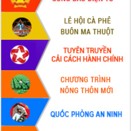
cải cách hành chính tỉnh Đắk Lắk
Kết nối tour, đẩy mạnh chuyển đổi số
để phát triển du lịch Đắk Lắk
Khởi động Dự án Đầu tư xây dựng hạ
tầng kỹ thuật Cụm công nghiệp Tân
Tiến
Gặp mặt các cơ quan báo chí nhân Kỷ
niệm 101 năm Ngày Báo chí Cách
mạng Việt Nam
Đắk Lắk sơ kết 4 năm triển khai thực
hiện Đề án 06 của Chính phủ
Họp báo thông tin về Hội nghị Công bố
Quy hoạch và Xúc tiến đầu tư tỉnh Đắk
Lắk
Khơi thông điểm nghẽn, đẩy nhanh
giải ngân vốn khắc phục thiên tai
HĐND tỉnh thông qua điều chỉnh Quy
hoạch tỉnh thời kỳ 2021-2030
Hội thảo góp ý hồ sơ điều chỉnh quy
hoạch tỉnh Đắk Lắk thời kỳ 2021-2030,