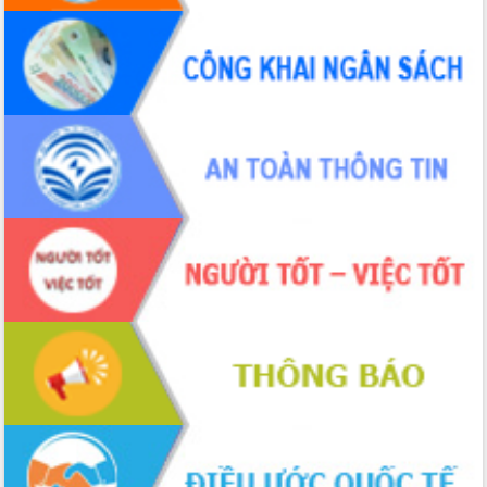
tại Trung tâm Phục vụ hành chính
công tỉnh
Đắk Lắk: Tôn vinh 46 giải pháp tại Hội
thi Sáng tạo Kỹ thuật 2024 - 2025
Đắk Lắk rà soát, điều chỉnh Đề án 190
về phát triển nuôi trồng thủy sản
Phó Chủ tịch UBND tỉnh Đắk Lắk
Trương Công Thái kiểm tra thực địa
Dự án cao tốc Khánh Hòa - Buôn Ma
Thuột
Định vị cà phê Việt Nam như một “di
sản sống” trong dòng chảy toàn cầu
Xây dựng nông thôn mới: Nâng cao đời
sống người dân từ những mô hình thiết
thực
Quyết liệt tháo gỡ vướng mắc, đẩy
nhanh tiến độ các dự án trọng điểm
trong Khu kinh tế Nam Phú Yên
Hòn Yến phát triển du lịch gắn với bảo
tồn biển