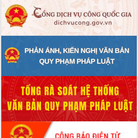
mặt Đoàn chuyên gia y tế TP. Hồ Chí
Minh
Lễ truy điệu và an táng hài cốt liệt sĩ
tại Nghĩa trang Liệt sĩ xã Sơn Hòa
Bàn giải pháp tháo gỡ khó khăn trong
xuất khẩu sầu riêng và triển khai quy
định EUDR
Thứ trưởng Bộ Nông nghiệp và Môi
trường Nguyễn Hoàng Hiệp khảo sát
vùng trồng và doanh nghiệp đóng gói
sầu riêng tại Đắk Lắk
Trình diễn nghệ thuật chế biến các
món ăn từ sầu riêng
Đắk Lắk công bố Quy hoạch và xúc
tiến đầu tư tỉnh
Ngành cá ngừ Đắk Lắk chủ động thích
ứng để giữ vững thị trường xuất khẩu
Diễn đàn Kinh tế tư nhân Việt Nam đột
phá cơ chế - Hợp tác công tư
Đề án 06 tạo bước ngoặt đột phá trong