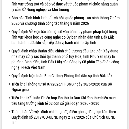
lĩnh vực trồng trọt và bảo vệ thực vật thuộc phạm vi chức năng quản
VIDEO
lý của Sở Nông nghiệp và Môi trường
Báo cáo Tình hình kinh tế - xã hội, quốc phòng - an ninh tháng 7 năm
2026 và chương trình công tác tháng 8 năm 2026
Quyết định Về việc bãi bỏ một số văn bản quy phạm pháp luật trong
lĩnh vực khoa học và công nghệ do Ủy ban nhân dân tỉnh Đắk Lắk
ban hành trước khi sắp xếp đơn vị hành chính cấp tỉnh
Quyết định chấp thuận điều chỉnh chủ trương đầu tư dự án Xây dựng
nhà máy xử lý rác thải tại thành phố Tuy Hòa, tỉnh Phú Yên (nay là
phường Bình Kiến, tỉnh Đắk Lắk) của Công ty Cổ phần Tập đoàn công
Trailer Lễ hội Sầu riêng Đắk Lắk năm
nghệ T-Tech Việt Nam
2026
Quyết định kiện toàn Ban Chỉ huy Phòng thủ dân sự tỉnh Đắk Lắk
Khám bệnh, cấp phát thuốc miễn phí
và tặng quà người dân xã Cư Pui
Triển khai Thông tư số 07/2026/TT-BNG ngày 30/6/2026 của Bộ
Ngoại giao
Hội nghị UBND tỉnh Đắk Lắk thường kỳ
tháng 7/2026
Triển khai Kết luận Phiên họp lần thứ tư Ban Chỉ đạo thực hiện mục
tiêu tăng trưởng kinh tế 02 con số giai đoạn 2026 - 2030
Lễ truy tặng danh hiệu “Bà Mẹ Việt
ALBUM ẢNH
Nam Anh hùng” và trao Huân chương
Thông báo Về việc đính chính tọa độ điểm góc tại Phụ lục kèm theo
Lao động
Quyết định số 2317/QĐ-UBND ngày 21/7/2026 của Chủ tịch UBND
tỉnh
UBND tỉnh Đắk Lắk triển khai nhiệm
vụ 6 tháng cuối năm 2026