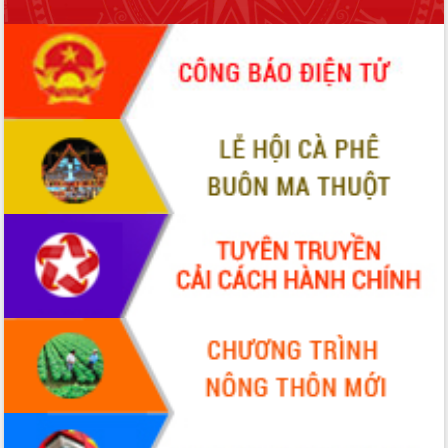
sầu riêng tại Đắk Lắk
Trình diễn nghệ thuật chế biến các
món ăn từ sầu riêng
Đắk Lắk công bố Quy hoạch và xúc
tiến đầu tư tỉnh
Ngành cá ngừ Đắk Lắk chủ động thích
ứng để giữ vững thị trường xuất khẩu
Diễn đàn Kinh tế tư nhân Việt Nam đột
phá cơ chế - Hợp tác công tư
Đề án 06 tạo bước ngoặt đột phá trong
cải cách hành chính tỉnh Đắk Lắk
Kết nối tour, đẩy mạnh chuyển đổi số
để phát triển du lịch Đắk Lắk
Khởi động Dự án Đầu tư xây dựng hạ
tầng kỹ thuật Cụm công nghiệp Tân
Tiến
Gặp mặt các cơ quan báo chí nhân Kỷ
niệm 101 năm Ngày Báo chí Cách
mạng Việt Nam
Đắk Lắk sơ kết 4 năm triển khai thực