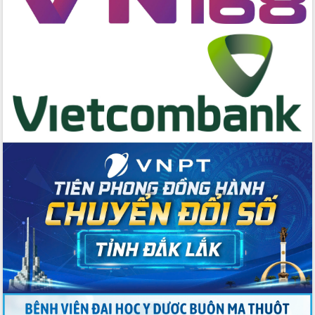
Tập huấn nâng cao năng lực triển khai
chuyển đổi số cho cán bộ, công chức
cấp xã
Đắk Lắk phát động hưởng ứng Ngày
Quyền của người tiêu dùng Việt Nam
2026
Đẩy mạnh cải cách hành chính, quyết
tâm đạt được mục tiêu tăng trưởng
hai con số trong năm 2026
Tổ chức trang trọng Lễ hội Đền thờ
Lương Văn Chánh năm 2026
Phó Bí thư Tỉnh ủy Đắk Lắk Đỗ Hữu
Huy giữ chức Bí thư Đảng ủy Ủy Ban
Nhân dân tỉnh
Bệnh án điện tử thúc đẩy chuyển đổi
số y tế tại Đắk Lắk
Chuyển đổi số thư viện: Mở rộng
không gian tri thức trong thời đại số
Đánh giá, rút kinh nghiệm công tác tổ
chức diễn tập trước ngày bầu cử