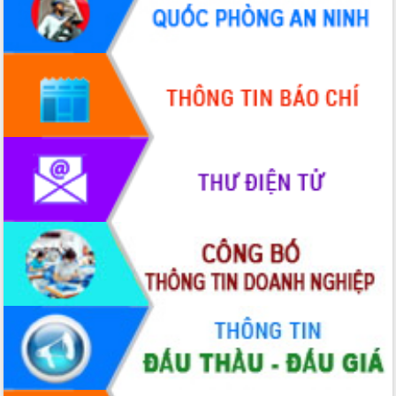
hiện Đề án 06 của Chính phủ
Họp báo thông tin về Hội nghị Công bố
Quy hoạch và Xúc tiến đầu tư tỉnh Đắk
Lắk
Khơi thông điểm nghẽn, đẩy nhanh
giải ngân vốn khắc phục thiên tai
HĐND tỉnh thông qua điều chỉnh Quy
hoạch tỉnh thời kỳ 2021-2030
Hội thảo góp ý hồ sơ điều chỉnh quy
hoạch tỉnh Đắk Lắk thời kỳ 2021-2030,
tầm nhìn đến năm 2050
Nâng cao hiệu quả hoạt động của các
doanh nghiệp nhà nước
Hội nghị triển khai kết nối mạng
truyền số liệu chuyên dùng phục vụ cơ
quan Đảng, Nhà nước
Lễ phát động chuỗi hoạt động chung
tay làm sạch môi trường
Xã Ea Kar bước chuyển mình trong
công tác cải cách hành chính mô hình
mới