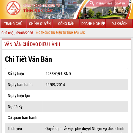
|
Vietnamese
English
TRANG CHỦ
CHÍNH QUYỀN
CÔNG DÂN
DOANH NGHIỆP
DU KHÁCH
Chủ nhật, 09/08/2026
G ĐẾN VỚI CỔNG THÔNG TIN ĐIỆN TỬ TỈNH ĐẮK LẮK
VĂN BẢN CHỈ ĐẠO ĐIỀU HÀNH
GIỚI THIỆU
LÃNH ĐẠO UBND TỈNH
Chi Tiết Văn Bản
TIN TỨC SỰ KIỆN
Số ký hiệu
2233/QĐ-UBND
SỞ, BAN, NGÀNH
Ngày ban hành
25/09/2014
UBND CÁC XÃ, PHƯỜNG
Ngày hiệu lực
THÔNG TIN CHỈ ĐẠO ĐIỀU HÀNH
Người Ký
HỆ THỐNG VĂN BẢN
Cơ quan ban hành
Trích yếu
Quyết định về việc phê duyệt Nhiệm vụ điều chỉnh
VĂN BẢN HĐND TỈNH