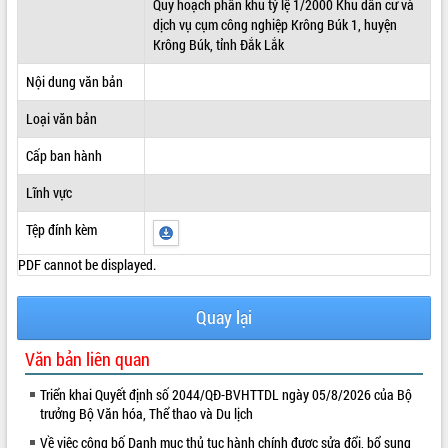
Quy hoạch phân khu tỷ lệ 1/2000 Khu dân cư và
dịch vụ cụm công nghiệp Krông Búk 1, huyện
ĐIỂM TIN VĂN BẢN
Krông Búk, tỉnh Đắk Lắk
QUY HOẠCH - KẾ HOẠCH
Nội dung văn bản
Loại văn bản
Cấp ban hành
Lĩnh vực
Tệp đính kèm
PDF cannot be displayed.
Quay lại
Văn bản liên quan
Triển khai Quyết định số 2044/QĐ-BVHTTDL ngày 05/8/2026 của Bộ
trưởng Bộ Văn hóa, Thể thao và Du lịch
Về việc công bố Danh mục thủ tục hành chính được sửa đổi, bổ sung