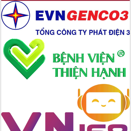
Hồ Thị Nguyên Thảo làm việc tại Trung
tâm Phục vụ hành chính công xã Ea
Phê
Xây dựng nền hành chính số đồng
hành cùng nông dân dân, doanh nghiệp
Giai đoạn 2026-2030, Đắk Lắk phấn
đấu có 77% xã đạt chuẩn nông thôn
mới
Chuyển đổi số 'mở đường' cho nông
nghiệp Đắk Lắk tăng trưởng bứt phá
Triển khai đồng bộ đo đạc, lập hồ sơ
địa chính, hoàn thiện cơ sở dữ liệu đất
đai
Ứng dụng sinh trắc học - Bước tiến
trong hành trình chuyển đổi số tại Đắk
Lắk
Đắk Lắk nâng cao hiệu quả công tác
Đảng từ Sổ tay đảng viên điện tử
Đắk Lắk đẩy mạnh nuôi biển công
nghệ, hướng tới phát triển thủy sản
bền vững