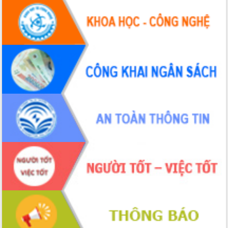
UBND tỉnh họp báo định kỳ tháng 4
năm 2026
Hội thảo khoa học “Giải pháp thúc đẩy
phát triển nền kinh tế xanh tại tỉnh
Đắk Lắk”
Tăng cường giám sát, đôn đốc thực
hiện nhiệm vụ quản lý tài sản công
hàng tuần
Tháo gỡ những vướng mắc, đẩy mạnh
công tác cải cách thủ tục hành chính
tại Trung tâm Phục vụ hành chính
công tỉnh
Đắk Lắk: Tôn vinh 46 giải pháp tại Hội
thi Sáng tạo Kỹ thuật 2024 - 2025
Đắk Lắk rà soát, điều chỉnh Đề án 190
về phát triển nuôi trồng thủy sản
Phó Chủ tịch UBND tỉnh Đắk Lắk
Trương Công Thái kiểm tra thực địa
Dự án cao tốc Khánh Hòa - Buôn Ma
Thuột