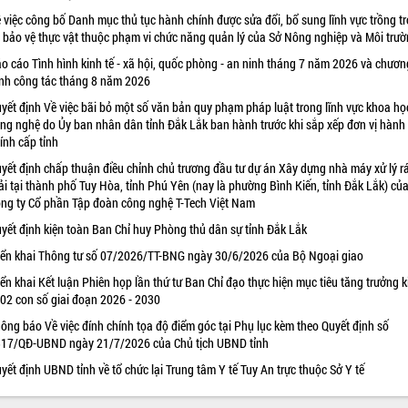
 việc công bố Danh mục thủ tục hành chính được sửa đổi, bổ sung lĩnh vực trồng tr
 bảo vệ thực vật thuộc phạm vi chức năng quản lý của Sở Nông nghiệp và Môi trư
o cáo Tình hình kinh tế - xã hội, quốc phòng - an ninh tháng 7 năm 2026 và chươn
ình công tác tháng 8 năm 2026
yết định Về việc bãi bỏ một số văn bản quy phạm pháp luật trong lĩnh vực khoa họ
ng nghệ do Ủy ban nhân dân tỉnh Đắk Lắk ban hành trước khi sắp xếp đơn vị hành
ính cấp tỉnh
yết định chấp thuận điều chỉnh chủ trương đầu tư dự án Xây dựng nhà máy xử lý r
ải tại thành phố Tuy Hòa, tỉnh Phú Yên (nay là phường Bình Kiến, tỉnh Đắk Lắk) củ
ng ty Cổ phần Tập đoàn công nghệ T-Tech Việt Nam
yết định kiện toàn Ban Chỉ huy Phòng thủ dân sự tỉnh Đắk Lắk
iển khai Thông tư số 07/2026/TT-BNG ngày 30/6/2026 của Bộ Ngoại giao
iển khai Kết luận Phiên họp lần thứ tư Ban Chỉ đạo thực hiện mục tiêu tăng trưởng k
 02 con số giai đoạn 2026 - 2030
ông báo Về việc đính chính tọa độ điểm góc tại Phụ lục kèm theo Quyết định số
17/QĐ-UBND ngày 21/7/2026 của Chủ tịch UBND tỉnh
yết định UBND tỉnh về tổ chức lại Trung tâm Y tế Tuy An trực thuộc Sở Y tế