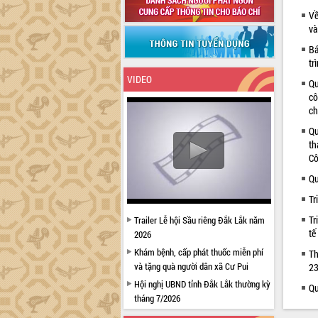
Về
và
Bá
tr
VIDEO
Qu
cô
ch
Qu
th
Cô
Qu
Tr
Tr
Trailer Lễ hội Sầu riêng Đắk Lắk năm
tế
2026
Khám bệnh, cấp phát thuốc miễn phí
Th
và tặng quà người dân xã Cư Pui
23
Hội nghị UBND tỉnh Đắk Lắk thường kỳ
Qu
tháng 7/2026
Lễ truy tặng danh hiệu “Bà Mẹ Việt