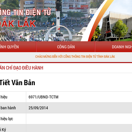
ÍNH QUYỀN
CÔNG DÂN
DOANH NGH
CHÀO MỪNG ĐẾN VỚI CỔNG THÔNG TIN ĐIỆN TỬ TỈNH ĐẮK LẮK
ẢN CHỈ ĐẠO ĐIỀU HÀNH
 Tiết Văn Bản
 hiệu
6971/UBND-TCTM
 ban hành
25/09/2014
hiệu lực
i Ký