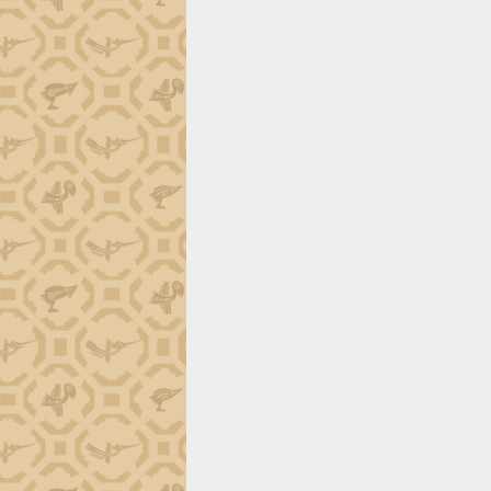
định EUDR
Thứ trưởng Bộ Nông nghiệp và Môi
trường Nguyễn Hoàng Hiệp khảo sát
vùng trồng và doanh nghiệp đóng gói
sầu riêng tại Đắk Lắk
Trình diễn nghệ thuật chế biến các
món ăn từ sầu riêng
Đắk Lắk công bố Quy hoạch và xúc
tiến đầu tư tỉnh
Ngành cá ngừ Đắk Lắk chủ động thích
ứng để giữ vững thị trường xuất khẩu
Diễn đàn Kinh tế tư nhân Việt Nam đột
phá cơ chế - Hợp tác công tư
Đề án 06 tạo bước ngoặt đột phá trong
cải cách hành chính tỉnh Đắk Lắk
Kết nối tour, đẩy mạnh chuyển đổi số
để phát triển du lịch Đắk Lắk
Khởi động Dự án Đầu tư xây dựng hạ
tầng kỹ thuật Cụm công nghiệp Tân
Tiến