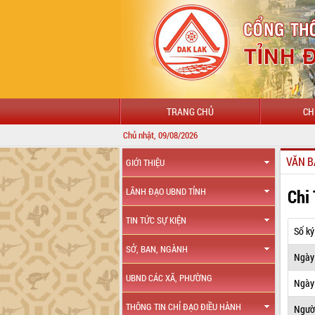
TRANG CHỦ
CH
Chủ nhật, 09/08/2026
VĂN B
GIỚI THIỆU
Chi
LÃNH ĐẠO UBND TỈNH
TIN TỨC SỰ KIỆN
Số ký
SỞ, BAN, NGÀNH
Ngày
UBND CÁC XÃ, PHƯỜNG
Ngày 
THÔNG TIN CHỈ ĐẠO ĐIỀU HÀNH
Ngườ