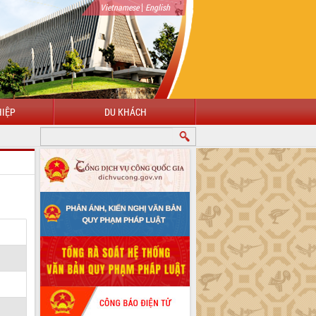
|
Vietnamese
English
IỆP
DU KHÁCH