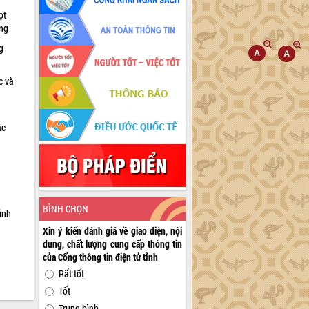
ọt
ờng
g
c và
ác
a
BÌNH CHỌN
inh
Xin ý kiến đánh giá về giao diện, nội
dung, chất lượng cung cấp thông tin
của Cổng thông tin điện tử tỉnh
Rất tốt
Tốt
Trung bình