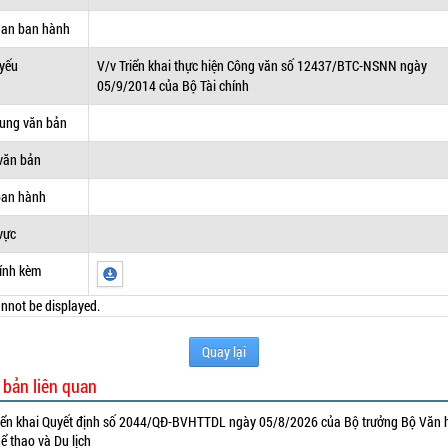
uan ban hành
 yếu
V/v Triển khai thực hiện Công văn số 12437/BTC-NSNN ngày
05/9/2014 của Bộ Tài chính
dung văn bản
văn bản
ban hành
vực
ính kèm
nnot be displayed.
Quay lại
 bản liên quan
iển khai Quyết định số 2044/QĐ-BVHTTDL ngày 05/8/2026 của Bộ trưởng Bộ Văn 
ể thao và Du lịch