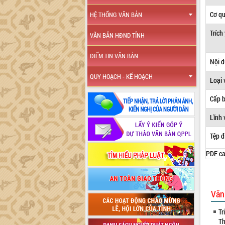
Cơ q
HỆ THỐNG VĂN BẢN
Trích
VĂN BẢN HĐND TỈNH
ĐIỂM TIN VĂN BẢN
Nội 
QUY HOẠCH - KẾ HOẠCH
Loại 
Cấp 
Lĩnh 
Tệp đ
PDF ca
Văn
Tr
Th