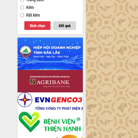
Kém
Rất kém
Bình chọn
Kết quả