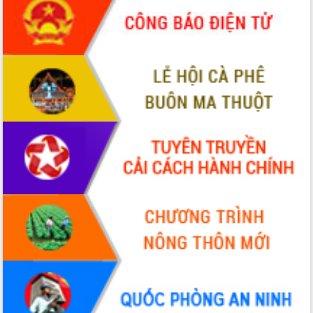
cải cách hành chính tỉnh Đắk Lắk
Kết nối tour, đẩy mạnh chuyển đổi số
để phát triển du lịch Đắk Lắk
Khởi động Dự án Đầu tư xây dựng hạ
tầng kỹ thuật Cụm công nghiệp Tân
Tiến
Gặp mặt các cơ quan báo chí nhân Kỷ
niệm 101 năm Ngày Báo chí Cách
mạng Việt Nam
Đắk Lắk sơ kết 4 năm triển khai thực
hiện Đề án 06 của Chính phủ
Họp báo thông tin về Hội nghị Công bố
Quy hoạch và Xúc tiến đầu tư tỉnh Đắk
Lắk
Khơi thông điểm nghẽn, đẩy nhanh
giải ngân vốn khắc phục thiên tai
HĐND tỉnh thông qua điều chỉnh Quy
hoạch tỉnh thời kỳ 2021-2030
Hội thảo góp ý hồ sơ điều chỉnh quy
hoạch tỉnh Đắk Lắk thời kỳ 2021-2030,