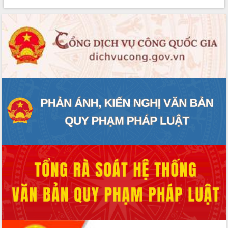
mặt Đoàn chuyên gia y tế TP. Hồ Chí
Minh
Lễ truy điệu và an táng hài cốt liệt sĩ
tại Nghĩa trang Liệt sĩ xã Sơn Hòa
Bàn giải pháp tháo gỡ khó khăn trong
xuất khẩu sầu riêng và triển khai quy
định EUDR
Thứ trưởng Bộ Nông nghiệp và Môi
trường Nguyễn Hoàng Hiệp khảo sát
vùng trồng và doanh nghiệp đóng gói
sầu riêng tại Đắk Lắk
Trình diễn nghệ thuật chế biến các
món ăn từ sầu riêng
Đắk Lắk công bố Quy hoạch và xúc
tiến đầu tư tỉnh
Ngành cá ngừ Đắk Lắk chủ động thích
ứng để giữ vững thị trường xuất khẩu
Diễn đàn Kinh tế tư nhân Việt Nam đột
phá cơ chế - Hợp tác công tư
Đề án 06 tạo bước ngoặt đột phá trong