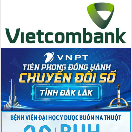
Lương Văn Chánh năm 2026
Phó Bí thư Tỉnh ủy Đắk Lắk Đỗ Hữu
Huy giữ chức Bí thư Đảng ủy Ủy Ban
Nhân dân tỉnh
Bệnh án điện tử thúc đẩy chuyển đổi
số y tế tại Đắk Lắk
Chuyển đổi số thư viện: Mở rộng
không gian tri thức trong thời đại số
Đánh giá, rút kinh nghiệm công tác tổ
chức diễn tập trước ngày bầu cử
Chương trình “Gặp gỡ hữu nghị –
Friendship Meeting New Year 2026”
Bầu cử Quốc hội và HĐND: Cử tri Đắk
Lắk gửi gắm niềm tin, kỳ vọng vào lá
phiếu
Đắk Lắk sẵn sàng các điều kiện cho
Ngày hội bầu cử đại biểu Quốc hội
khóa XVI và HĐND các cấp nhiệm kỳ
2026-2031
Đảm bảo cuộc bầu cử đại biểu Quốc