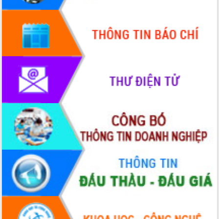
tầm nhìn đến năm 2050
Nâng cao hiệu quả hoạt động của các
doanh nghiệp nhà nước
Hội nghị triển khai kết nối mạng
truyền số liệu chuyên dùng phục vụ cơ
quan Đảng, Nhà nước
Lễ phát động chuỗi hoạt động chung
tay làm sạch môi trường
Xã Ea Kar bước chuyển mình trong
công tác cải cách hành chính mô hình
mới
UBND tỉnh họp báo định kỳ tháng 4
năm 2026
Hội thảo khoa học “Giải pháp thúc đẩy
phát triển nền kinh tế xanh tại tỉnh
Đắk Lắk”
Tăng cường giám sát, đôn đốc thực
hiện nhiệm vụ quản lý tài sản công
hàng tuần
Tháo gỡ những vướng mắc, đẩy mạnh
công tác cải cách thủ tục hành chính