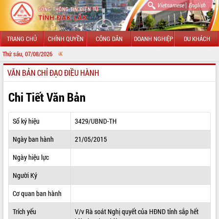
|
Vietnamese
English
TRANG CHỦ
CHÍNH QUYỀN
CÔNG DÂN
DOANH NGHIỆP
DU KHÁCH
Thứ sáu, 07/08/2026
CHÀO MỪNG Đ
VĂN BẢN CHỈ ĐẠO ĐIỀU HÀNH
GIỚI THIỆU
LÃNH ĐẠO UBND TỈNH
Chi Tiết Văn Bản
TIN TỨC SỰ KIỆN
Số ký hiệu
3429/UBND-TH
SỞ, BAN, NGÀNH
Ngày ban hành
21/05/2015
UBND CÁC XÃ, PHƯỜNG
Ngày hiệu lực
THÔNG TIN CHỈ ĐẠO ĐIỀU HÀNH
Người Ký
HỆ THỐNG VĂN BẢN
Cơ quan ban hành
Trích yếu
V/v Rà soát Nghị quyết của HĐND tỉnh sắp hết
VĂN BẢN HĐND TỈNH