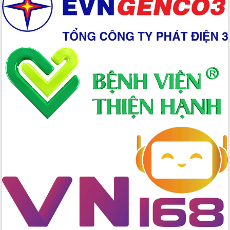
Triển khai đồng bộ đo đạc, lập hồ sơ
địa chính, hoàn thiện cơ sở dữ liệu đất
đai
Ứng dụng sinh trắc học - Bước tiến
trong hành trình chuyển đổi số tại Đắk
Lắk
Đắk Lắk nâng cao hiệu quả công tác
Đảng từ Sổ tay đảng viên điện tử
Đắk Lắk đẩy mạnh nuôi biển công
nghệ, hướng tới phát triển thủy sản
bền vững
Tập huấn nâng cao năng lực triển khai
chuyển đổi số cho cán bộ, công chức
cấp xã
Đắk Lắk phát động hưởng ứng Ngày
Quyền của người tiêu dùng Việt Nam
2026
Đẩy mạnh cải cách hành chính, quyết
tâm đạt được mục tiêu tăng trưởng
hai con số trong năm 2026
Tổ chức trang trọng Lễ hội Đền thờ