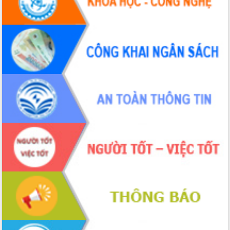
tại Trung tâm Phục vụ hành chính
công tỉnh
Đắk Lắk: Tôn vinh 46 giải pháp tại Hội
thi Sáng tạo Kỹ thuật 2024 - 2025
Đắk Lắk rà soát, điều chỉnh Đề án 190
về phát triển nuôi trồng thủy sản
Phó Chủ tịch UBND tỉnh Đắk Lắk
Trương Công Thái kiểm tra thực địa
Dự án cao tốc Khánh Hòa - Buôn Ma
Thuột
Định vị cà phê Việt Nam như một “di
sản sống” trong dòng chảy toàn cầu
Xây dựng nông thôn mới: Nâng cao đời
sống người dân từ những mô hình thiết
thực
Quyết liệt tháo gỡ vướng mắc, đẩy
nhanh tiến độ các dự án trọng điểm
trong Khu kinh tế Nam Phú Yên
Hòn Yến phát triển du lịch gắn với bảo
tồn biển