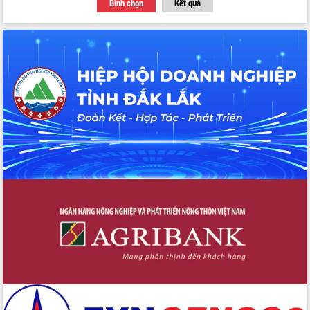
Bình chọn
Kết quả
Đoàn đại biểu Quốc hội tỉnh Đắk Lắk
trao đổi thông tin trước Kỳ họp thứ
nhất, Quốc hội khóa XVI
Quyết liệt cải cách hành chính, khơi
thông nguồn lực phát triển
Nâng cao hiệu lực, hiệu quả HĐND
tỉnh thông qua hiện đại hóa hành chính
Xã Ea Phê gắn cải cách hành chính với
chuyển đổi số
Phó Chủ tịch Thường trực UBND tỉnh
Hồ Thị Nguyên Thảo làm việc tại Trung
tâm Phục vụ hành chính công xã Ea
Phê
Xây dựng nền hành chính số đồng
hành cùng nông dân dân, doanh nghiệp
Giai đoạn 2026-2030, Đắk Lắk phấn
đấu có 77% xã đạt chuẩn nông thôn
mới
Chuyển đổi số 'mở đường' cho nông
nghiệp Đắk Lắk tăng trưởng bứt phá