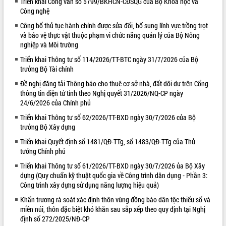
Triển khai Công văn số 5799/BKHCN-CĐSQG của Bộ Khoa học và
Công nghệ
VIDEO
Công bố thủ tục hành chính được sửa đổi, bổ sung lĩnh vực trồng trọt
Loading the player...
và bảo vệ thực vật thuộc phạm vi chức năng quản lý của Bộ Nông
nghiệp và Môi trường
Hội nghị UBND tỉnh Đắk Lắk thường kỳ
tháng 7/2026
Triển khai Thông tư số 114/2026/TT-BTC ngày 31/7/2026 của Bộ
trưởng Bộ Tài chính
Lễ truy tặng danh hiệu “Bà Mẹ Việt
Nam Anh hùng” và trao Huân chương
Đề nghị đăng tải Thông báo cho thuê cơ sở nhà, đất dôi dư trên Cổng
Lao động
thông tin điện tử tỉnh theo Nghị quyết 31/2026/NQ-CP ngày
24/6/2026 của Chính phủ
UBND tỉnh Đắk Lắk triển khai nhiệm
vụ 6 tháng cuối năm 2026
Triển khai Thông tư số 62/2026/TT-BXD ngày 30/7/2026 của Bộ
ALBUM ẢNH
Kỳ họp thứ Hai, Hội đồng nhân dân
trưởng Bộ Xây dựng
tỉnh khóa XI quyết nghị nhiều nội dung
Triển khai Quyết định số 1481/QĐ-TTg, số 1483/QĐ-TTg của Thủ
quan trọng
tướng Chính phủ
Bí thư Tỉnh ủy Lương Nguyễn Minh
Triển khai Thông tư số 61/2026/TT-BXD ngày 30/7/2026 ủa Bộ Xây
Triết thăm, tặng quà người có công với
dựng (Quy chuẩn kỹ thuật quốc gia về Công trình dân dụng - Phần 3:
cách mạng
Công trình xây dựng sử dụng năng lượng hiệu quả)
Rà soát, hoàn thiện hệ thống thiết chế
Khẩn trương rà soát xác định thôn vùng đồng bào dân tộc thiểu số và
văn hóa, thể thao đáp ứng yêu cầu
miền núi, thôn đặc biệt khó khăn sau sắp xếp theo quy định tại Nghị
phát triển mới
định số 272/2025/NĐ-CP
Thường trực HĐND tỉnh Đắk Lắk gặp
LIÊN KẾT WEB