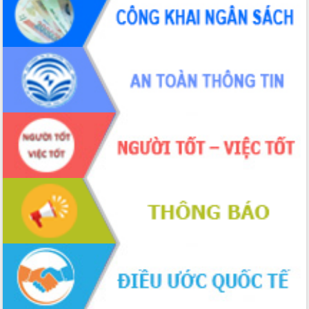
UBND tỉnh họp báo định kỳ tháng 4
năm 2026
Hội thảo khoa học “Giải pháp thúc đẩy
phát triển nền kinh tế xanh tại tỉnh
Đắk Lắk”
Tăng cường giám sát, đôn đốc thực
hiện nhiệm vụ quản lý tài sản công
hàng tuần
Tháo gỡ những vướng mắc, đẩy mạnh
công tác cải cách thủ tục hành chính
tại Trung tâm Phục vụ hành chính
công tỉnh
Đắk Lắk: Tôn vinh 46 giải pháp tại Hội
thi Sáng tạo Kỹ thuật 2024 - 2025
Đắk Lắk rà soát, điều chỉnh Đề án 190
về phát triển nuôi trồng thủy sản
Phó Chủ tịch UBND tỉnh Đắk Lắk
Trương Công Thái kiểm tra thực địa
Dự án cao tốc Khánh Hòa - Buôn Ma
Thuột