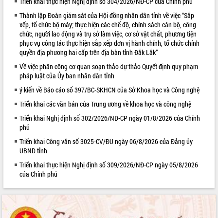
Triển khai thực hiện Nghị định số 304/2026/NĐ-CP của Chính phủ
VIDEO
Thành lập Đoàn giám sát của Hội đồng nhân dân tỉnh về việc “Sắp
xếp, tổ chức bộ máy; thực hiện các chế độ, chính sách cán bộ, công
chức, người lao động và trụ sở làm việc, cơ sở vật chất, phương tiện
phục vụ công tác thực hiện sắp xếp đơn vị hành chính, tổ chức chính
quyền địa phương hai cấp trên địa bàn tỉnh Đắk Lắk”
Về việc phân công cơ quan soạn thảo dự thảo Quyết định quy phạm
pháp luật của Ủy ban nhân dân tỉnh
ý kiến về Báo cáo số 397/BC-SKHCN của Sở Khoa học và Công nghệ
Triển khai các văn bản của Trung ương về khoa học và công nghệ
Trailer Lễ hội Sầu riêng Đắk Lắk năm
Triển khai Nghị định số 302/2026/NĐ-CP ngày 01/8/2026 của Chính
2026
phủ
Khám bệnh, cấp phát thuốc miễn phí
Triển khai Công văn số 3025-CV/ĐU ngày 06/8/2026 của Đảng ủy
và tặng quà người dân xã Cư Pui
UBND tỉnh
Hội nghị UBND tỉnh Đắk Lắk thường kỳ
tháng 7/2026
Triển khai thực hiện Nghị định số 309/2026/NĐ-CP ngày 05/8/2026
của Chính phủ
Lễ truy tặng danh hiệu “Bà Mẹ Việt
ALBUM ẢNH
Nam Anh hùng” và trao Huân chương
Lao động
UBND tỉnh Đắk Lắk triển khai nhiệm
vụ 6 tháng cuối năm 2026