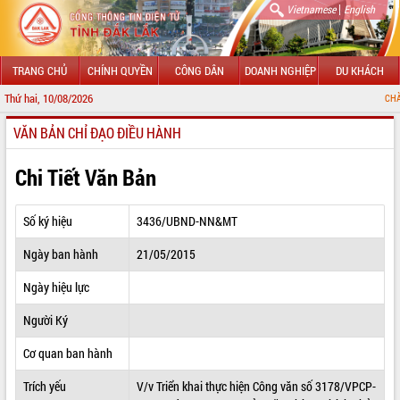
|
Vietnamese
English
TRANG CHỦ
CHÍNH QUYỀN
CÔNG DÂN
DOANH NGHIỆP
DU KHÁCH
Thứ hai, 10/08/2026
CHÀO MỪNG ĐẾN V
VĂN BẢN CHỈ ĐẠO ĐIỀU HÀNH
GIỚI THIỆU
LÃNH ĐẠO UBND TỈNH
Chi Tiết Văn Bản
TIN TỨC SỰ KIỆN
Số ký hiệu
3436/UBND-NN&MT
SỞ, BAN, NGÀNH
Ngày ban hành
21/05/2015
UBND CÁC XÃ, PHƯỜNG
Ngày hiệu lực
THÔNG TIN CHỈ ĐẠO ĐIỀU HÀNH
Người Ký
HỆ THỐNG VĂN BẢN
Cơ quan ban hành
Trích yếu
V/v Triển khai thực hiện Công văn số 3178/VPCP-
VĂN BẢN HĐND TỈNH