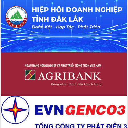
với Tập đoàn Bưu chính Viễn thông
Việt Nam
Thứ trưởng Bộ Y tế làm việc với tỉnh
Đắk Lắk về phát triển nhân lực y tế
cho trạm y tế cấp xã
Du lịch Đắk Lắk nâng tầm trải nghiệm
du khách thông qua Hệ thống cơ sở dữ
liệu và Bản đồ số
Tập huấn ứng dụng trí tuệ nhân tạo (AI)
trong thương mại điện tử năm 2026
Đoàn đại biểu Quốc hội tỉnh Đắk Lắk
trao đổi thông tin trước Kỳ họp thứ
nhất, Quốc hội khóa XVI
Quyết liệt cải cách hành chính, khơi
thông nguồn lực phát triển
Nâng cao hiệu lực, hiệu quả HĐND
tỉnh thông qua hiện đại hóa hành chính
Xã Ea Phê gắn cải cách hành chính với
chuyển đổi số
Phó Chủ tịch Thường trực UBND tỉnh