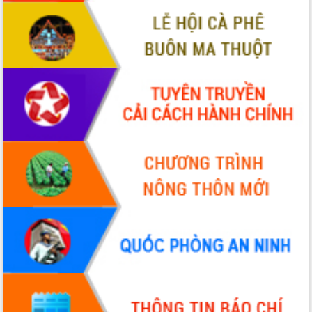
sầu riêng tại Đắk Lắk
Trình diễn nghệ thuật chế biến các
món ăn từ sầu riêng
Đắk Lắk công bố Quy hoạch và xúc
tiến đầu tư tỉnh
Ngành cá ngừ Đắk Lắk chủ động thích
ứng để giữ vững thị trường xuất khẩu
Diễn đàn Kinh tế tư nhân Việt Nam đột
phá cơ chế - Hợp tác công tư
Đề án 06 tạo bước ngoặt đột phá trong
cải cách hành chính tỉnh Đắk Lắk
Kết nối tour, đẩy mạnh chuyển đổi số
để phát triển du lịch Đắk Lắk
Khởi động Dự án Đầu tư xây dựng hạ
tầng kỹ thuật Cụm công nghiệp Tân
Tiến
Gặp mặt các cơ quan báo chí nhân Kỷ
niệm 101 năm Ngày Báo chí Cách
mạng Việt Nam
Đắk Lắk sơ kết 4 năm triển khai thực