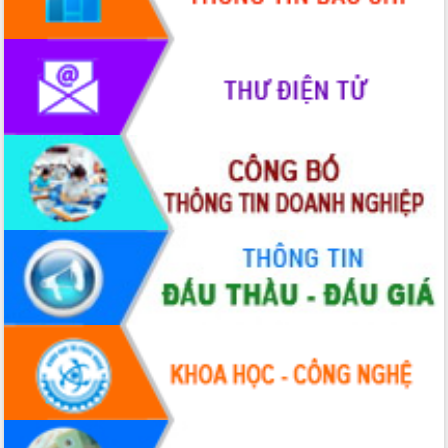
hiện Đề án 06 của Chính phủ
Họp báo thông tin về Hội nghị Công bố
Quy hoạch và Xúc tiến đầu tư tỉnh Đắk
Lắk
Khơi thông điểm nghẽn, đẩy nhanh
giải ngân vốn khắc phục thiên tai
HĐND tỉnh thông qua điều chỉnh Quy
hoạch tỉnh thời kỳ 2021-2030
Hội thảo góp ý hồ sơ điều chỉnh quy
hoạch tỉnh Đắk Lắk thời kỳ 2021-2030,
tầm nhìn đến năm 2050
Nâng cao hiệu quả hoạt động của các
doanh nghiệp nhà nước
Hội nghị triển khai kết nối mạng
truyền số liệu chuyên dùng phục vụ cơ
quan Đảng, Nhà nước
Lễ phát động chuỗi hoạt động chung
tay làm sạch môi trường
Xã Ea Kar bước chuyển mình trong
công tác cải cách hành chính mô hình
mới