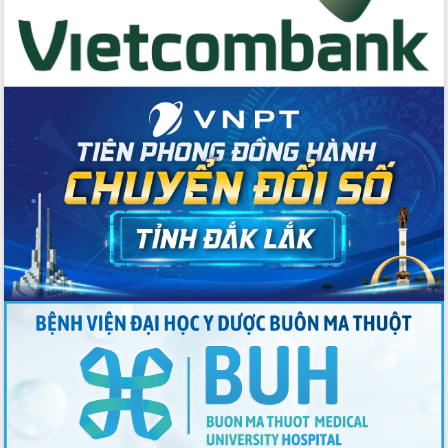
Tập huấn nâng cao năng lực triển khai
chuyển đổi số cho cán bộ, công chức
cấp xã
Đắk Lắk phát động hưởng ứng Ngày
Quyền của người tiêu dùng Việt Nam
2026
Đẩy mạnh cải cách hành chính, quyết
tâm đạt được mục tiêu tăng trưởng
hai con số trong năm 2026
Tổ chức trang trọng Lễ hội Đền thờ
Lương Văn Chánh năm 2026
Phó Bí thư Tỉnh ủy Đắk Lắk Đỗ Hữu
Huy giữ chức Bí thư Đảng ủy Ủy Ban
Nhân dân tỉnh
Bệnh án điện tử thúc đẩy chuyển đổi
số y tế tại Đắk Lắk
Chuyển đổi số thư viện: Mở rộng
không gian tri thức trong thời đại số
Đánh giá, rút kinh nghiệm công tác tổ
chức diễn tập trước ngày bầu cử