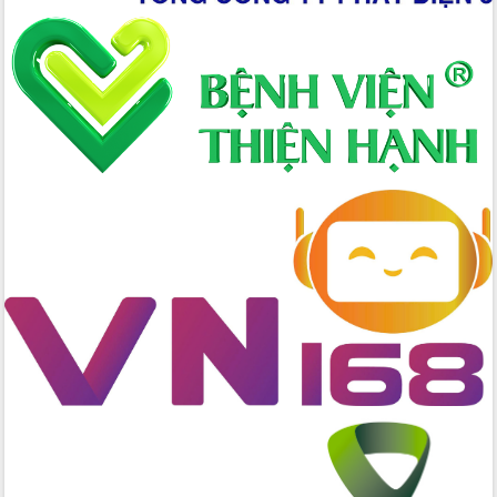
Hồ Thị Nguyên Thảo làm việc tại Trung
tâm Phục vụ hành chính công xã Ea
Phê
Xây dựng nền hành chính số đồng
hành cùng nông dân dân, doanh nghiệp
Giai đoạn 2026-2030, Đắk Lắk phấn
đấu có 77% xã đạt chuẩn nông thôn
mới
Chuyển đổi số 'mở đường' cho nông
nghiệp Đắk Lắk tăng trưởng bứt phá
Triển khai đồng bộ đo đạc, lập hồ sơ
địa chính, hoàn thiện cơ sở dữ liệu đất
đai
Ứng dụng sinh trắc học - Bước tiến
trong hành trình chuyển đổi số tại Đắk
Lắk
Đắk Lắk nâng cao hiệu quả công tác
Đảng từ Sổ tay đảng viên điện tử
Đắk Lắk đẩy mạnh nuôi biển công
nghệ, hướng tới phát triển thủy sản
bền vững