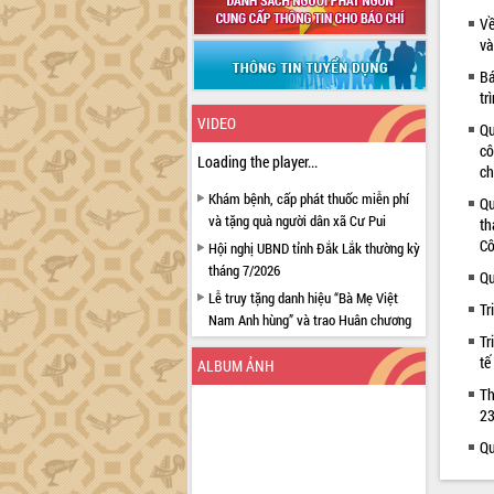
Về
và
Bá
tr
VIDEO
Qu
cô
Loading the player...
ch
Khám bệnh, cấp phát thuốc miễn phí
Qu
và tặng quà người dân xã Cư Pui
th
Cô
Hội nghị UBND tỉnh Đắk Lắk thường kỳ
tháng 7/2026
Qu
Lễ truy tặng danh hiệu “Bà Mẹ Việt
Tr
Nam Anh hùng” và trao Huân chương
Tr
Lao động
tế
ALBUM ẢNH
UBND tỉnh Đắk Lắk triển khai nhiệm
vụ 6 tháng cuối năm 2026
Th
23
Kỳ họp thứ Hai, Hội đồng nhân dân
tỉnh khóa XI quyết nghị nhiều nội dung
Qu
quan trọng
Bí thư Tỉnh ủy Lương Nguyễn Minh