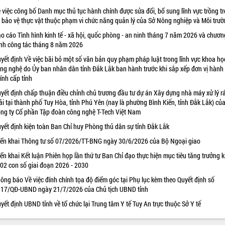
 việc công bố Danh mục thủ tục hành chính được sửa đổi, bổ sung lĩnh vực trồng tr
 bảo vệ thực vật thuộc phạm vi chức năng quản lý của Sở Nông nghiệp và Môi trư
o cáo Tình hình kinh tế - xã hội, quốc phòng - an ninh tháng 7 năm 2026 và chươn
ình công tác tháng 8 năm 2026
yết định Về việc bãi bỏ một số văn bản quy phạm pháp luật trong lĩnh vực khoa họ
ng nghệ do Ủy ban nhân dân tỉnh Đắk Lắk ban hành trước khi sắp xếp đơn vị hành
ính cấp tỉnh
yết định chấp thuận điều chỉnh chủ trương đầu tư dự án Xây dựng nhà máy xử lý r
ải tại thành phố Tuy Hòa, tỉnh Phú Yên (nay là phường Bình Kiến, tỉnh Đắk Lắk) củ
ng ty Cổ phần Tập đoàn công nghệ T-Tech Việt Nam
yết định kiện toàn Ban Chỉ huy Phòng thủ dân sự tỉnh Đắk Lắk
iển khai Thông tư số 07/2026/TT-BNG ngày 30/6/2026 của Bộ Ngoại giao
iển khai Kết luận Phiên họp lần thứ tư Ban Chỉ đạo thực hiện mục tiêu tăng trưởng k
 02 con số giai đoạn 2026 - 2030
ông báo Về việc đính chính tọa độ điểm góc tại Phụ lục kèm theo Quyết định số
17/QĐ-UBND ngày 21/7/2026 của Chủ tịch UBND tỉnh
yết định UBND tỉnh về tổ chức lại Trung tâm Y tế Tuy An trực thuộc Sở Y tế