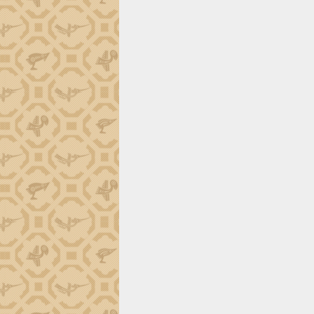
tiến đầu tư tỉnh
Ngành cá ngừ Đắk Lắk chủ động thích
ứng để giữ vững thị trường xuất khẩu
Diễn đàn Kinh tế tư nhân Việt Nam đột
phá cơ chế - Hợp tác công tư
Đề án 06 tạo bước ngoặt đột phá trong
cải cách hành chính tỉnh Đắk Lắk
Kết nối tour, đẩy mạnh chuyển đổi số
để phát triển du lịch Đắk Lắk
Khởi động Dự án Đầu tư xây dựng hạ
tầng kỹ thuật Cụm công nghiệp Tân
Tiến
Gặp mặt các cơ quan báo chí nhân Kỷ
niệm 101 năm Ngày Báo chí Cách
mạng Việt Nam
Đắk Lắk sơ kết 4 năm triển khai thực
hiện Đề án 06 của Chính phủ
Họp báo thông tin về Hội nghị Công bố
Quy hoạch và Xúc tiến đầu tư tỉnh Đắk
Lắk