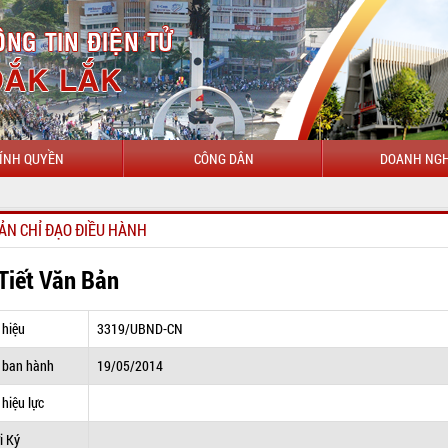
ÍNH QUYỀN
CÔNG DÂN
DOANH NGH
CHÀO M
ẢN CHỈ ĐẠO ĐIỀU HÀNH
 Tiết Văn Bản
 hiệu
3319/UBND-CN
 ban hành
19/05/2014
hiệu lực
i Ký