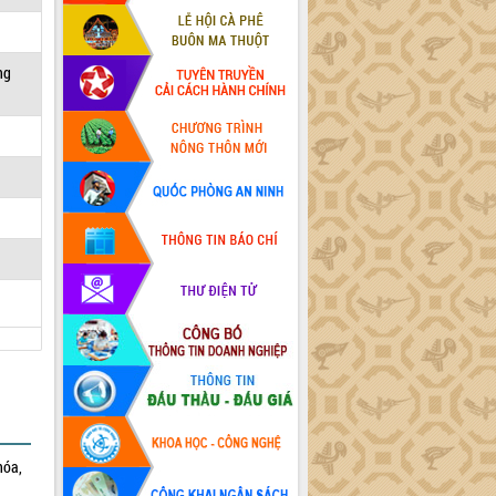
ng
hóa,