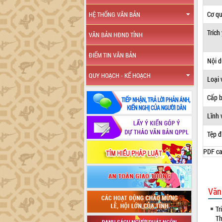
Cơ q
HỆ THỐNG VĂN BẢN
Trích
VĂN BẢN HĐND TỈNH
ĐIỂM TIN VĂN BẢN
Nội 
QUY HOẠCH - KẾ HOẠCH
Loại 
Cấp 
Lĩnh 
Tệp đ
PDF ca
Văn
Tr
Th