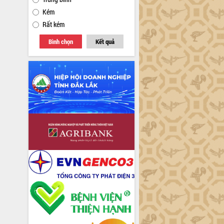
Kém
Rất kém
Bình chọn
Kết quả