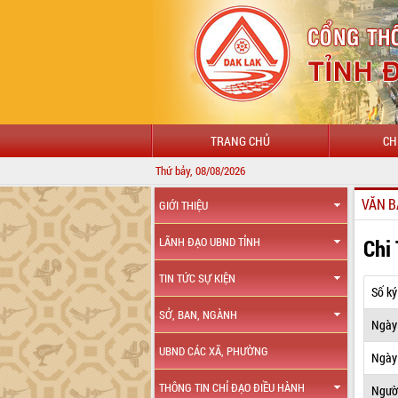
TRANG CHỦ
CH
Thứ bảy, 08/08/2026
VĂN B
GIỚI THIỆU
Chi
LÃNH ĐẠO UBND TỈNH
TIN TỨC SỰ KIỆN
Số ký
SỞ, BAN, NGÀNH
Ngày
UBND CÁC XÃ, PHƯỜNG
Ngày 
THÔNG TIN CHỈ ĐẠO ĐIỀU HÀNH
Ngườ