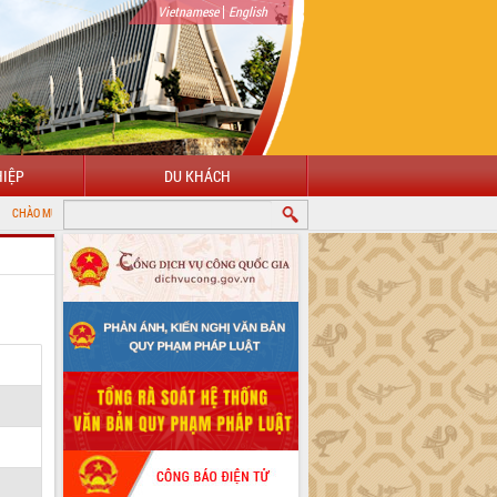
|
Vietnamese
English
IỆP
DU KHÁCH
ỪNG ĐẾN VỚI CỔNG THÔNG TIN ĐIỆN TỬ TỈNH ĐẮK LẮK