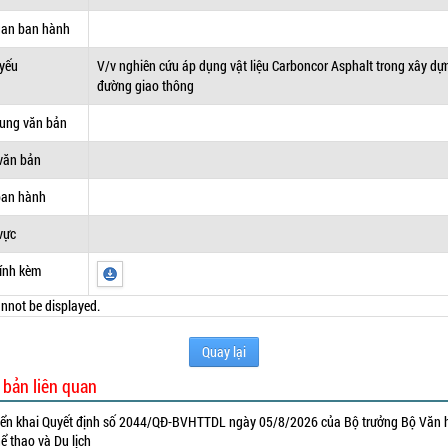
uan ban hành
 yếu
V/v nghiên cứu áp dụng vật liệu Carboncor Asphalt trong xây dự
đường giao thông
dung văn bản
văn bản
ban hành
vực
ính kèm
nnot be displayed.
Quay lại
 bản liên quan
iển khai Quyết định số 2044/QĐ-BVHTTDL ngày 05/8/2026 của Bộ trưởng Bộ Văn 
ể thao và Du lịch