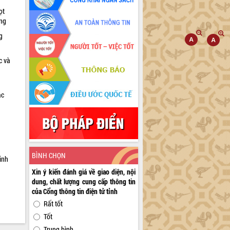
ọt
ờng
g
c và
ác
a
BÌNH CHỌN
inh
Xin ý kiến đánh giá về giao diện, nội
dung, chất lượng cung cấp thông tin
của Cổng thông tin điện tử tỉnh
Rất tốt
Tốt
Trung bình