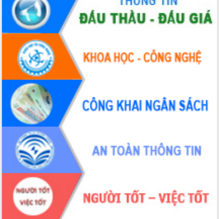
Hội thảo khoa học “Giải pháp thúc đẩy
phát triển nền kinh tế xanh tại tỉnh
Đắk Lắk”
Tăng cường giám sát, đôn đốc thực
hiện nhiệm vụ quản lý tài sản công
hàng tuần
Tháo gỡ những vướng mắc, đẩy mạnh
công tác cải cách thủ tục hành chính
tại Trung tâm Phục vụ hành chính
công tỉnh
Đắk Lắk: Tôn vinh 46 giải pháp tại Hội
thi Sáng tạo Kỹ thuật 2024 - 2025
Đắk Lắk rà soát, điều chỉnh Đề án 190
về phát triển nuôi trồng thủy sản
Phó Chủ tịch UBND tỉnh Đắk Lắk
Trương Công Thái kiểm tra thực địa
Dự án cao tốc Khánh Hòa - Buôn Ma
Thuột
Định vị cà phê Việt Nam như một “di
sản sống” trong dòng chảy toàn cầu