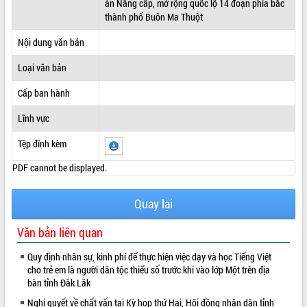
án Nâng cấp, mở rộng quốc lộ 14 đoạn phía bắc
thành phố Buôn Ma Thuột
ĐIỂM TIN VĂN BẢN
Nội dung văn bản
QUY HOẠCH - KẾ HOẠCH
Loại văn bản
Cấp ban hành
Lĩnh vực
Tệp đính kèm
PDF cannot be displayed.
Quay lại
Văn bản liên quan
Quy định nhân sự, kinh phí để thực hiện việc dạy và học Tiếng Việt
cho trẻ em là người dân tộc thiểu số trước khi vào lớp Một trên địa
bàn tỉnh Đắk Lắk
Nghị quyết về chất vấn tại Kỳ họp thứ Hai, Hội đồng nhân dân tỉnh