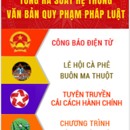
món ăn từ sầu riêng
Đắk Lắk công bố Quy hoạch và xúc
tiến đầu tư tỉnh
Ngành cá ngừ Đắk Lắk chủ động thích
ứng để giữ vững thị trường xuất khẩu
Diễn đàn Kinh tế tư nhân Việt Nam đột
phá cơ chế - Hợp tác công tư
Đề án 06 tạo bước ngoặt đột phá trong
cải cách hành chính tỉnh Đắk Lắk
Kết nối tour, đẩy mạnh chuyển đổi số
để phát triển du lịch Đắk Lắk
Khởi động Dự án Đầu tư xây dựng hạ
tầng kỹ thuật Cụm công nghiệp Tân
Tiến
Gặp mặt các cơ quan báo chí nhân Kỷ
niệm 101 năm Ngày Báo chí Cách
mạng Việt Nam
Đắk Lắk sơ kết 4 năm triển khai thực
hiện Đề án 06 của Chính phủ
Họp báo thông tin về Hội nghị Công bố