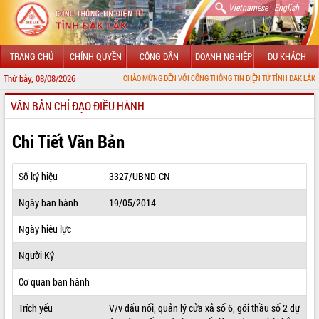
|
Vietnamese
English
TRANG CHỦ
CHÍNH QUYỀN
CÔNG DÂN
DOANH NGHIỆP
DU KHÁCH
Thứ bảy, 08/08/2026
CHÀO MỪNG ĐẾN VỚI CỔNG THÔNG TIN ĐIỆN TỬ TỈNH ĐẮK LẮK
VĂN BẢN CHỈ ĐẠO ĐIỀU HÀNH
GIỚI THIỆU
LÃNH ĐẠO UBND TỈNH
Chi Tiết Văn Bản
TIN TỨC SỰ KIỆN
Số ký hiệu
3327/UBND-CN
SỞ, BAN, NGÀNH
Ngày ban hành
19/05/2014
UBND CÁC XÃ, PHƯỜNG
Ngày hiệu lực
THÔNG TIN CHỈ ĐẠO ĐIỀU HÀNH
Người Ký
HỆ THỐNG VĂN BẢN
Cơ quan ban hành
Trích yếu
V/v đấu nối, quản lý cửa xả số 6, gói thầu số 2 dự
VĂN BẢN HĐND TỈNH