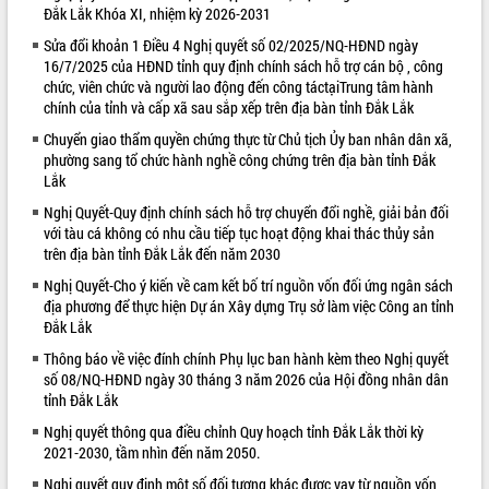
Đắk Lắk Khóa XI, nhiệm kỳ 2026-2031
VIDEO
Sửa đổi khoản 1 Điều 4 Nghị quyết số 02/2025/NQ-HĐND ngày
16/7/2025 của HĐND tỉnh quy định chính sách hỗ trợ cán bộ , công
chức, viên chức và người lao động đến công táctạiTrung tâm hành
chính của tỉnh và cấp xã sau sắp xếp trên địa bàn tỉnh Đắk Lắk
Chuyển giao thẩm quyền chứng thực từ Chủ tịch Ủy ban nhân dân xã,
phường sang tổ chức hành nghề công chứng trên địa bàn tỉnh Đắk
Lắk
Nghị Quyết-Quy định chính sách hỗ trợ chuyển đổi nghề, giải bản đối
với tàu cá không có nhu cầu tiếp tục hoạt động khai thác thủy sản
Khám bệnh, cấp phát thuốc miễn phí
trên địa bàn tỉnh Đắk Lắk đến năm 2030
và tặng quà người dân xã Cư Pui
Nghị Quyết-Cho ý kiến về cam kết bố trí nguồn vốn đối ứng ngân sách
Hội nghị UBND tỉnh Đắk Lắk thường kỳ
địa phương để thực hiện Dự án Xây dựng Trụ sở làm việc Công an tỉnh
tháng 7/2026
Đắk Lắk
Lễ truy tặng danh hiệu “Bà Mẹ Việt
Thông báo về việc đính chính Phụ lục ban hành kèm theo Nghị quyết
Nam Anh hùng” và trao Huân chương
số 08/NQ-HĐND ngày 30 tháng 3 năm 2026 của Hội đồng nhân dân
Lao động
tỉnh Đắk Lắk
ALBUM ẢNH
UBND tỉnh Đắk Lắk triển khai nhiệm
Nghị quyết thông qua điều chỉnh Quy hoạch tỉnh Đắk Lắk thời kỳ
vụ 6 tháng cuối năm 2026
2021-2030, tầm nhìn đến năm 2050.
Kỳ họp thứ Hai, Hội đồng nhân dân
Nghị quyết quy định một số đối tượng khác được vay từ nguồn vốn
tỉnh khóa XI quyết nghị nhiều nội dung