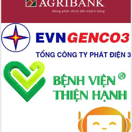
Xây dựng nền hành chính số đồng
hành cùng nông dân dân, doanh nghiệp
Giai đoạn 2026-2030, Đắk Lắk phấn
đấu có 77% xã đạt chuẩn nông thôn
mới
Chuyển đổi số 'mở đường' cho nông
nghiệp Đắk Lắk tăng trưởng bứt phá
Triển khai đồng bộ đo đạc, lập hồ sơ
địa chính, hoàn thiện cơ sở dữ liệu đất
đai
Ứng dụng sinh trắc học - Bước tiến
trong hành trình chuyển đổi số tại Đắk
Lắk
Đắk Lắk nâng cao hiệu quả công tác
Đảng từ Sổ tay đảng viên điện tử
Đắk Lắk đẩy mạnh nuôi biển công
nghệ, hướng tới phát triển thủy sản
bền vững
Tập huấn nâng cao năng lực triển khai
chuyển đổi số cho cán bộ, công chức