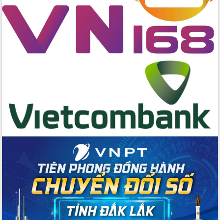
cấp xã
Đắk Lắk phát động hưởng ứng Ngày
Quyền của người tiêu dùng Việt Nam
2026
Đẩy mạnh cải cách hành chính, quyết
tâm đạt được mục tiêu tăng trưởng
hai con số trong năm 2026
Tổ chức trang trọng Lễ hội Đền thờ
Lương Văn Chánh năm 2026
Phó Bí thư Tỉnh ủy Đắk Lắk Đỗ Hữu
Huy giữ chức Bí thư Đảng ủy Ủy Ban
Nhân dân tỉnh
Bệnh án điện tử thúc đẩy chuyển đổi
số y tế tại Đắk Lắk
Chuyển đổi số thư viện: Mở rộng
không gian tri thức trong thời đại số
Đánh giá, rút kinh nghiệm công tác tổ
chức diễn tập trước ngày bầu cử
Chương trình “Gặp gỡ hữu nghị –
Friendship Meeting New Year 2026”