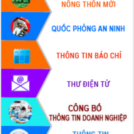
Quy hoạch và Xúc tiến đầu tư tỉnh Đắk
Lắk
Khơi thông điểm nghẽn, đẩy nhanh
giải ngân vốn khắc phục thiên tai
HĐND tỉnh thông qua điều chỉnh Quy
hoạch tỉnh thời kỳ 2021-2030
Hội thảo góp ý hồ sơ điều chỉnh quy
hoạch tỉnh Đắk Lắk thời kỳ 2021-2030,
tầm nhìn đến năm 2050
Nâng cao hiệu quả hoạt động của các
doanh nghiệp nhà nước
Hội nghị triển khai kết nối mạng
truyền số liệu chuyên dùng phục vụ cơ
quan Đảng, Nhà nước
Lễ phát động chuỗi hoạt động chung
tay làm sạch môi trường
Xã Ea Kar bước chuyển mình trong
công tác cải cách hành chính mô hình
mới
UBND tỉnh họp báo định kỳ tháng 4
năm 2026