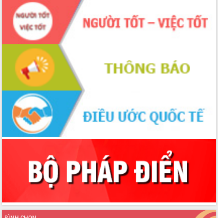
ứng để giữ vững thị trường xuất khẩu
Diễn đàn Kinh tế tư nhân Việt Nam đột
phá cơ chế - Hợp tác công tư
Đề án 06 tạo bước ngoặt đột phá trong
cải cách hành chính tỉnh Đắk Lắk
Kết nối tour, đẩy mạnh chuyển đổi số
để phát triển du lịch Đắk Lắk
Khởi động Dự án Đầu tư xây dựng hạ
tầng kỹ thuật Cụm công nghiệp Tân
Tiến
Gặp mặt các cơ quan báo chí nhân Kỷ
niệm 101 năm Ngày Báo chí Cách
mạng Việt Nam
Đắk Lắk sơ kết 4 năm triển khai thực
hiện Đề án 06 của Chính phủ
Họp báo thông tin về Hội nghị Công bố
Quy hoạch và Xúc tiến đầu tư tỉnh Đắk
Lắk
Khơi thông điểm nghẽn, đẩy nhanh
giải ngân vốn khắc phục thiên tai
BÌNH CHỌN