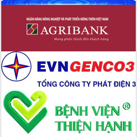
hiện nhiệm vụ quản lý tài sản công
hàng tuần
Tháo gỡ những vướng mắc, đẩy mạnh
công tác cải cách thủ tục hành chính
tại Trung tâm Phục vụ hành chính
công tỉnh
Đắk Lắk: Tôn vinh 46 giải pháp tại Hội
thi Sáng tạo Kỹ thuật 2024 - 2025
Đắk Lắk rà soát, điều chỉnh Đề án 190
về phát triển nuôi trồng thủy sản
Phó Chủ tịch UBND tỉnh Đắk Lắk
Trương Công Thái kiểm tra thực địa
Dự án cao tốc Khánh Hòa - Buôn Ma
Thuột
Định vị cà phê Việt Nam như một “di
sản sống” trong dòng chảy toàn cầu
Xây dựng nông thôn mới: Nâng cao đời
sống người dân từ những mô hình thiết
thực
Quyết liệt tháo gỡ vướng mắc, đẩy