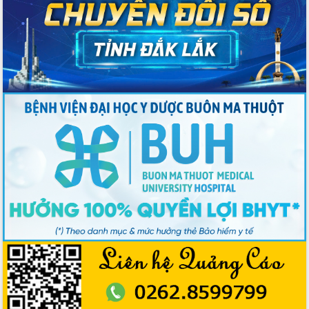
du khách thông qua Hệ thống cơ sở dữ
liệu và Bản đồ số
Tập huấn ứng dụng trí tuệ nhân tạo (AI)
trong thương mại điện tử năm 2026
Đoàn đại biểu Quốc hội tỉnh Đắk Lắk
trao đổi thông tin trước Kỳ họp thứ
nhất, Quốc hội khóa XVI
Quyết liệt cải cách hành chính, khơi
thông nguồn lực phát triển
Nâng cao hiệu lực, hiệu quả HĐND
tỉnh thông qua hiện đại hóa hành chính
Xã Ea Phê gắn cải cách hành chính với
chuyển đổi số
Phó Chủ tịch Thường trực UBND tỉnh
Hồ Thị Nguyên Thảo làm việc tại Trung
tâm Phục vụ hành chính công xã Ea
Phê
Xây dựng nền hành chính số đồng
hành cùng nông dân dân, doanh nghiệp
Giai đoạn 2026-2030, Đắk Lắk phấn
đấu có 77% xã đạt chuẩn nông thôn