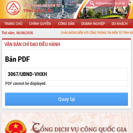
|
Vietnamese
English
TRANG CHỦ
CHÍNH QUYỀN
CÔNG DÂN
DOANH NGHIỆP
DU KHÁCH
Thứ năm, 06/08/2026
CHÀO MỪNG ĐẾN VỚI CỔNG THÔNG TIN ĐIỆN TỬ TỈNH ĐẮK LẮK
VĂN BẢN CHỈ ĐẠO ĐIỀU HÀNH
GIỚI THIỆU
LÃNH ĐẠO UBND TỈNH
Bản PDF
TIN TỨC SỰ KIỆN
3067/UBND-VHXH
SỞ, BAN, NGÀNH
PDF cannot be displayed.
UBND CÁC XÃ, PHƯỜNG
Quay lại
THÔNG TIN CHỈ ĐẠO ĐIỀU HÀNH
HỆ THỐNG VĂN BẢN
VĂN BẢN HĐND TỈNH