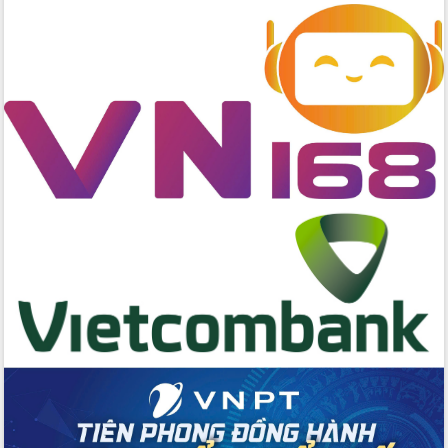
nhanh tiến độ các dự án trọng điểm
trong Khu kinh tế Nam Phú Yên
Hòn Yến phát triển du lịch gắn với bảo
tồn biển
Lấy ý kiến điều chỉnh Quy hoạch tỉnh
Đắk Lắk thời kỳ 2021-2030, tầm nhìn
đến năm 2050
Phát động chiến dịch 30 ngày đêm
giải phóng mặt bằng Tuyến đường bộ
ven biển
Đắk Lắk nỗ lực thúc đẩy tăng trưởng
kinh tế từ 10% trở lên trong Quý
II/2026
Đắk Lắk ký kết thỏa thuận hợp tác về
chuyển đổi số giai đoạn 2026 – 2030
với Tập đoàn Bưu chính Viễn thông
Việt Nam
Thứ trưởng Bộ Y tế làm việc với tỉnh
Đắk Lắk về phát triển nhân lực y tế
cho trạm y tế cấp xã
Du lịch Đắk Lắk nâng tầm trải nghiệm