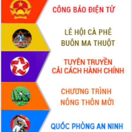
món ăn từ sầu riêng
Đắk Lắk công bố Quy hoạch và xúc
tiến đầu tư tỉnh
Ngành cá ngừ Đắk Lắk chủ động thích
ứng để giữ vững thị trường xuất khẩu
Diễn đàn Kinh tế tư nhân Việt Nam đột
phá cơ chế - Hợp tác công tư
Đề án 06 tạo bước ngoặt đột phá trong
cải cách hành chính tỉnh Đắk Lắk
Kết nối tour, đẩy mạnh chuyển đổi số
để phát triển du lịch Đắk Lắk
Khởi động Dự án Đầu tư xây dựng hạ
tầng kỹ thuật Cụm công nghiệp Tân
Tiến
Gặp mặt các cơ quan báo chí nhân Kỷ
niệm 101 năm Ngày Báo chí Cách
mạng Việt Nam
Đắk Lắk sơ kết 4 năm triển khai thực
hiện Đề án 06 của Chính phủ
Họp báo thông tin về Hội nghị Công bố