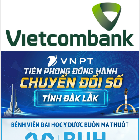
cấp xã
Đắk Lắk phát động hưởng ứng Ngày
Quyền của người tiêu dùng Việt Nam
2026
Đẩy mạnh cải cách hành chính, quyết
tâm đạt được mục tiêu tăng trưởng
hai con số trong năm 2026
Tổ chức trang trọng Lễ hội Đền thờ
Lương Văn Chánh năm 2026
Phó Bí thư Tỉnh ủy Đắk Lắk Đỗ Hữu
Huy giữ chức Bí thư Đảng ủy Ủy Ban
Nhân dân tỉnh
Bệnh án điện tử thúc đẩy chuyển đổi
số y tế tại Đắk Lắk
Chuyển đổi số thư viện: Mở rộng
không gian tri thức trong thời đại số
Đánh giá, rút kinh nghiệm công tác tổ
chức diễn tập trước ngày bầu cử
Chương trình “Gặp gỡ hữu nghị –
Friendship Meeting New Year 2026”