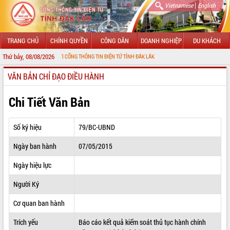
|
Vietnamese
English
TRANG CHỦ
CHÍNH QUYỀN
CÔNG DÂN
DOANH NGHIỆP
DU KHÁCH
Thứ bảy, 08/08/2026
MỪNG ĐẾN VỚI CỔNG THÔNG TIN ĐIỆN TỬ TỈNH ĐẮK LẮK
VĂN BẢN CHỈ ĐẠO ĐIỀU HÀNH
GIỚI THIỆU
LÃNH ĐẠO UBND TỈNH
Chi Tiết Văn Bản
TIN TỨC SỰ KIỆN
Số ký hiệu
79/BC-UBND
SỞ, BAN, NGÀNH
Ngày ban hành
07/05/2015
UBND CÁC XÃ, PHƯỜNG
Ngày hiệu lực
THÔNG TIN CHỈ ĐẠO ĐIỀU HÀNH
Người Ký
HỆ THỐNG VĂN BẢN
Cơ quan ban hành
Trích yếu
Báo cáo kết quả kiểm soát thủ tục hành chính
VĂN BẢN HĐND TỈNH