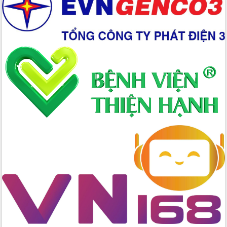
Xây dựng nền hành chính số đồng
hành cùng nông dân dân, doanh nghiệp
Giai đoạn 2026-2030, Đắk Lắk phấn
đấu có 77% xã đạt chuẩn nông thôn
mới
Chuyển đổi số 'mở đường' cho nông
nghiệp Đắk Lắk tăng trưởng bứt phá
Triển khai đồng bộ đo đạc, lập hồ sơ
địa chính, hoàn thiện cơ sở dữ liệu đất
đai
Ứng dụng sinh trắc học - Bước tiến
trong hành trình chuyển đổi số tại Đắk
Lắk
Đắk Lắk nâng cao hiệu quả công tác
Đảng từ Sổ tay đảng viên điện tử
Đắk Lắk đẩy mạnh nuôi biển công
nghệ, hướng tới phát triển thủy sản
bền vững
Tập huấn nâng cao năng lực triển khai
chuyển đổi số cho cán bộ, công chức