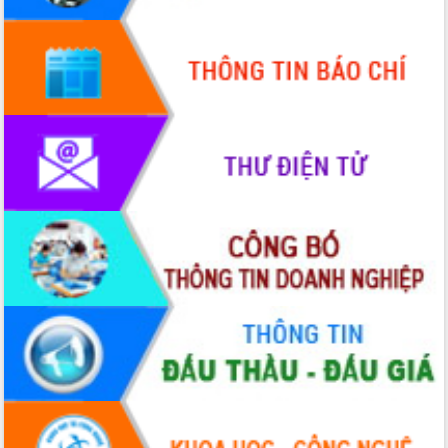
Quy hoạch và Xúc tiến đầu tư tỉnh Đắk
Lắk
Khơi thông điểm nghẽn, đẩy nhanh
giải ngân vốn khắc phục thiên tai
HĐND tỉnh thông qua điều chỉnh Quy
hoạch tỉnh thời kỳ 2021-2030
Hội thảo góp ý hồ sơ điều chỉnh quy
hoạch tỉnh Đắk Lắk thời kỳ 2021-2030,
tầm nhìn đến năm 2050
Nâng cao hiệu quả hoạt động của các
doanh nghiệp nhà nước
Hội nghị triển khai kết nối mạng
truyền số liệu chuyên dùng phục vụ cơ
quan Đảng, Nhà nước
Lễ phát động chuỗi hoạt động chung
tay làm sạch môi trường
Xã Ea Kar bước chuyển mình trong
công tác cải cách hành chính mô hình
mới
UBND tỉnh họp báo định kỳ tháng 4
năm 2026