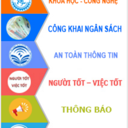
Hội thảo khoa học “Giải pháp thúc đẩy
phát triển nền kinh tế xanh tại tỉnh
Đắk Lắk”
Tăng cường giám sát, đôn đốc thực
hiện nhiệm vụ quản lý tài sản công
hàng tuần
Tháo gỡ những vướng mắc, đẩy mạnh
công tác cải cách thủ tục hành chính
tại Trung tâm Phục vụ hành chính
công tỉnh
Đắk Lắk: Tôn vinh 46 giải pháp tại Hội
thi Sáng tạo Kỹ thuật 2024 - 2025
Đắk Lắk rà soát, điều chỉnh Đề án 190
về phát triển nuôi trồng thủy sản
Phó Chủ tịch UBND tỉnh Đắk Lắk
Trương Công Thái kiểm tra thực địa
Dự án cao tốc Khánh Hòa - Buôn Ma
Thuột
Định vị cà phê Việt Nam như một “di
sản sống” trong dòng chảy toàn cầu