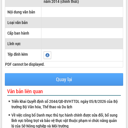
năm 2014 (chính thức)
ĐIỂM TIN VĂN BẢN
Nội dung văn bản
QUY HOẠCH - KẾ HOẠCH
Loại văn bản
Cấp ban hành
Lĩnh vực
Tệp đính kèm
PDF cannot be displayed.
Quay lại
Văn bản liên quan
Triển khai Quyết định số 2044/QĐ-BVHTTDL ngày 05/8/2026 của Bộ
trưởng Bộ Văn hóa, Thể thao và Du lịch
Về việc công bố Danh mục thủ tục hành chính được sửa đổi, bổ sung
lĩnh vực trồng trọt và bảo vệ thực vật thuộc phạm vi chức năng quản
lý của Sở Nông nghiệp và Môi trường