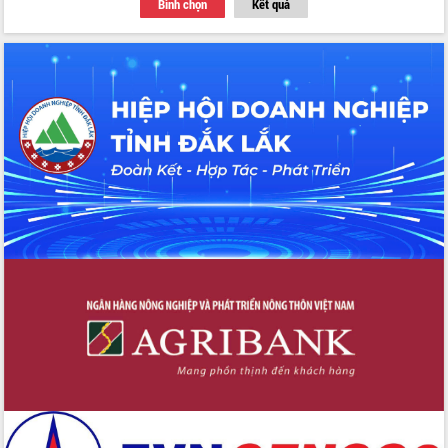
Bình chọn
Kết quả
Thứ trưởng Bộ Y tế làm việc với tỉnh
Đắk Lắk về phát triển nhân lực y tế
cho trạm y tế cấp xã
Du lịch Đắk Lắk nâng tầm trải nghiệm
du khách thông qua Hệ thống cơ sở dữ
liệu và Bản đồ số
Tập huấn ứng dụng trí tuệ nhân tạo (AI)
trong thương mại điện tử năm 2026
Đoàn đại biểu Quốc hội tỉnh Đắk Lắk
trao đổi thông tin trước Kỳ họp thứ
nhất, Quốc hội khóa XVI
Quyết liệt cải cách hành chính, khơi
thông nguồn lực phát triển
Nâng cao hiệu lực, hiệu quả HĐND
tỉnh thông qua hiện đại hóa hành chính
Xã Ea Phê gắn cải cách hành chính với
chuyển đổi số
Phó Chủ tịch Thường trực UBND tỉnh
Hồ Thị Nguyên Thảo làm việc tại Trung
tâm Phục vụ hành chính công xã Ea
Phê