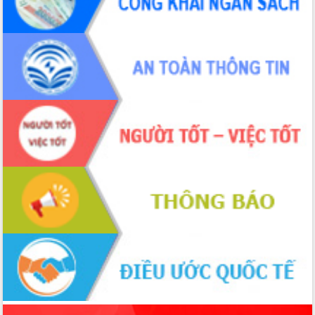
phá cơ chế - Hợp tác công tư
Đề án 06 tạo bước ngoặt đột phá trong
cải cách hành chính tỉnh Đắk Lắk
Kết nối tour, đẩy mạnh chuyển đổi số
để phát triển du lịch Đắk Lắk
Khởi động Dự án Đầu tư xây dựng hạ
tầng kỹ thuật Cụm công nghiệp Tân
Tiến
Gặp mặt các cơ quan báo chí nhân Kỷ
niệm 101 năm Ngày Báo chí Cách
mạng Việt Nam
Đắk Lắk sơ kết 4 năm triển khai thực
hiện Đề án 06 của Chính phủ
Họp báo thông tin về Hội nghị Công bố
Quy hoạch và Xúc tiến đầu tư tỉnh Đắk
Lắk
Khơi thông điểm nghẽn, đẩy nhanh
giải ngân vốn khắc phục thiên tai
HĐND tỉnh thông qua điều chỉnh Quy
hoạch tỉnh thời kỳ 2021-2030