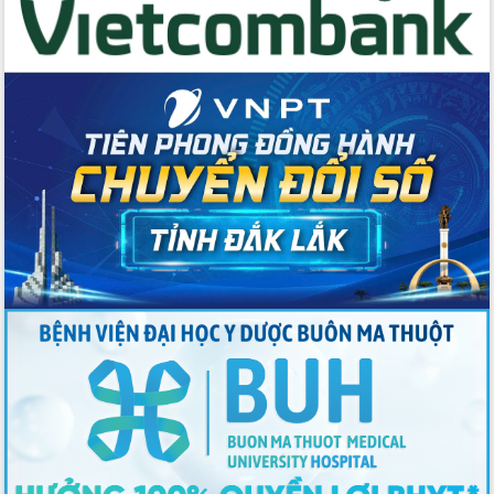
Tập huấn ứng dụng trí tuệ nhân tạo (AI)
trong thương mại điện tử năm 2026
Đoàn đại biểu Quốc hội tỉnh Đắk Lắk
trao đổi thông tin trước Kỳ họp thứ
nhất, Quốc hội khóa XVI
Quyết liệt cải cách hành chính, khơi
thông nguồn lực phát triển
Nâng cao hiệu lực, hiệu quả HĐND
tỉnh thông qua hiện đại hóa hành chính
Xã Ea Phê gắn cải cách hành chính với
chuyển đổi số
Phó Chủ tịch Thường trực UBND tỉnh
Hồ Thị Nguyên Thảo làm việc tại Trung
tâm Phục vụ hành chính công xã Ea
Phê
Xây dựng nền hành chính số đồng
hành cùng nông dân dân, doanh nghiệp
Giai đoạn 2026-2030, Đắk Lắk phấn
đấu có 77% xã đạt chuẩn nông thôn
mới