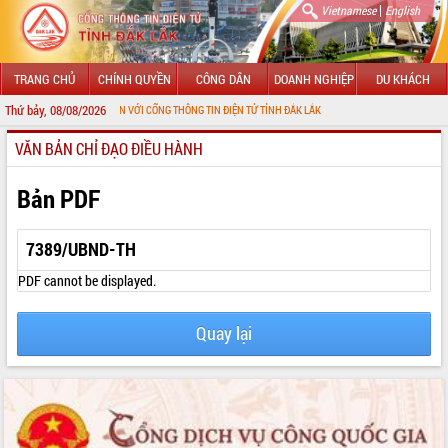
|
Vietnamese
English
TRANG CHỦ
CHÍNH QUYỀN
CÔNG DÂN
DOANH NGHIỆP
DU KHÁCH
Thứ bảy, 08/08/2026
CHÀO MỪNG ĐẾN VỚI CỔNG THÔNG TIN ĐIỆN TỬ TỈNH ĐẮK LẮK
VĂN BẢN CHỈ ĐẠO ĐIỀU HÀNH
GIỚI THIỆU
LÃNH ĐẠO UBND TỈNH
Bản PDF
TIN TỨC SỰ KIỆN
7389/UBND-TH
SỞ, BAN, NGÀNH
PDF cannot be displayed.
UBND CÁC XÃ, PHƯỜNG
Quay lại
THÔNG TIN CHỈ ĐẠO ĐIỀU HÀNH
HỆ THỐNG VĂN BẢN
VĂN BẢN HĐND TỈNH