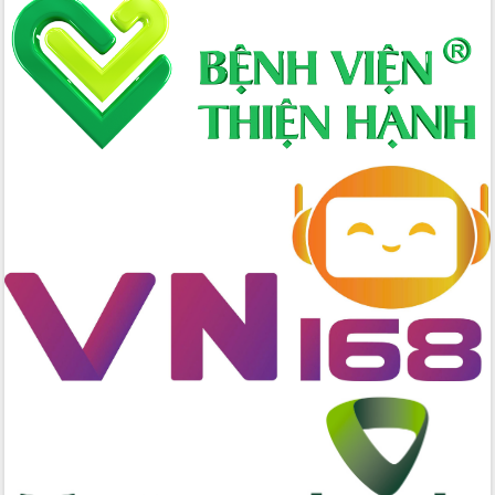
Hòn Yến phát triển du lịch gắn với bảo
tồn biển
Lấy ý kiến điều chỉnh Quy hoạch tỉnh
Đắk Lắk thời kỳ 2021-2030, tầm nhìn
đến năm 2050
Phát động chiến dịch 30 ngày đêm
giải phóng mặt bằng Tuyến đường bộ
ven biển
Đắk Lắk nỗ lực thúc đẩy tăng trưởng
kinh tế từ 10% trở lên trong Quý
II/2026
Đắk Lắk ký kết thỏa thuận hợp tác về
chuyển đổi số giai đoạn 2026 – 2030
với Tập đoàn Bưu chính Viễn thông
Việt Nam
Thứ trưởng Bộ Y tế làm việc với tỉnh
Đắk Lắk về phát triển nhân lực y tế
cho trạm y tế cấp xã
Du lịch Đắk Lắk nâng tầm trải nghiệm
du khách thông qua Hệ thống cơ sở dữ
liệu và Bản đồ số