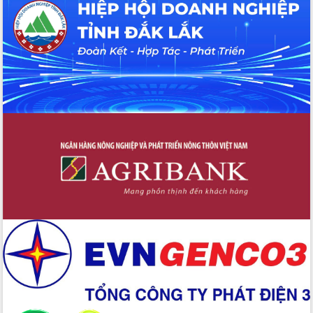
Tháo gỡ những vướng mắc, đẩy mạnh
công tác cải cách thủ tục hành chính
tại Trung tâm Phục vụ hành chính
công tỉnh
Đắk Lắk: Tôn vinh 46 giải pháp tại Hội
thi Sáng tạo Kỹ thuật 2024 - 2025
Đắk Lắk rà soát, điều chỉnh Đề án 190
về phát triển nuôi trồng thủy sản
Phó Chủ tịch UBND tỉnh Đắk Lắk
Trương Công Thái kiểm tra thực địa
Dự án cao tốc Khánh Hòa - Buôn Ma
Thuột
Định vị cà phê Việt Nam như một “di
sản sống” trong dòng chảy toàn cầu
Xây dựng nông thôn mới: Nâng cao đời
sống người dân từ những mô hình thiết
thực
Quyết liệt tháo gỡ vướng mắc, đẩy
nhanh tiến độ các dự án trọng điểm
trong Khu kinh tế Nam Phú Yên