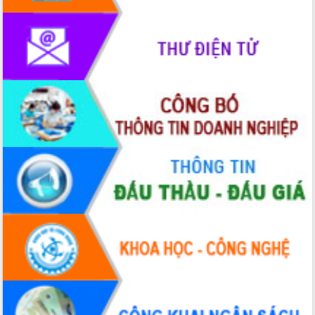
phát triển mới
Thường trực HĐND tỉnh Đắk Lắk gặp
mặt Đoàn chuyên gia y tế TP. Hồ Chí
Minh
Lễ truy điệu và an táng hài cốt liệt sĩ
tại Nghĩa trang Liệt sĩ xã Sơn Hòa
Bàn giải pháp tháo gỡ khó khăn trong
xuất khẩu sầu riêng và triển khai quy
định EUDR
Thứ trưởng Bộ Nông nghiệp và Môi
trường Nguyễn Hoàng Hiệp khảo sát
vùng trồng và doanh nghiệp đóng gói
sầu riêng tại Đắk Lắk
Trình diễn nghệ thuật chế biến các
món ăn từ sầu riêng
Đắk Lắk công bố Quy hoạch và xúc
tiến đầu tư tỉnh
Ngành cá ngừ Đắk Lắk chủ động thích
ứng để giữ vững thị trường xuất khẩu
Diễn đàn Kinh tế tư nhân Việt Nam đột