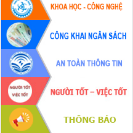
công tác cải cách thủ tục hành chính
tại Trung tâm Phục vụ hành chính
công tỉnh
Đắk Lắk: Tôn vinh 46 giải pháp tại Hội
thi Sáng tạo Kỹ thuật 2024 - 2025
Đắk Lắk rà soát, điều chỉnh Đề án 190
về phát triển nuôi trồng thủy sản
Phó Chủ tịch UBND tỉnh Đắk Lắk
Trương Công Thái kiểm tra thực địa
Dự án cao tốc Khánh Hòa - Buôn Ma
Thuột
Định vị cà phê Việt Nam như một “di
sản sống” trong dòng chảy toàn cầu
Xây dựng nông thôn mới: Nâng cao đời
sống người dân từ những mô hình thiết
thực
Quyết liệt tháo gỡ vướng mắc, đẩy
nhanh tiến độ các dự án trọng điểm
trong Khu kinh tế Nam Phú Yên
Hòn Yến phát triển du lịch gắn với bảo
tồn biển