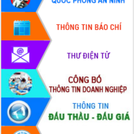
tầm nhìn đến năm 2050
Nâng cao hiệu quả hoạt động của các
doanh nghiệp nhà nước
Hội nghị triển khai kết nối mạng
truyền số liệu chuyên dùng phục vụ cơ
quan Đảng, Nhà nước
Lễ phát động chuỗi hoạt động chung
tay làm sạch môi trường
Xã Ea Kar bước chuyển mình trong
công tác cải cách hành chính mô hình
mới
UBND tỉnh họp báo định kỳ tháng 4
năm 2026
Hội thảo khoa học “Giải pháp thúc đẩy
phát triển nền kinh tế xanh tại tỉnh
Đắk Lắk”
Tăng cường giám sát, đôn đốc thực
hiện nhiệm vụ quản lý tài sản công
hàng tuần
Tháo gỡ những vướng mắc, đẩy mạnh