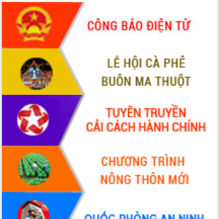
Đề án 06 tạo bước ngoặt đột phá trong
cải cách hành chính tỉnh Đắk Lắk
Kết nối tour, đẩy mạnh chuyển đổi số
để phát triển du lịch Đắk Lắk
Khởi động Dự án Đầu tư xây dựng hạ
tầng kỹ thuật Cụm công nghiệp Tân
Tiến
Gặp mặt các cơ quan báo chí nhân Kỷ
niệm 101 năm Ngày Báo chí Cách
mạng Việt Nam
Đắk Lắk sơ kết 4 năm triển khai thực
hiện Đề án 06 của Chính phủ
Họp báo thông tin về Hội nghị Công bố
Quy hoạch và Xúc tiến đầu tư tỉnh Đắk
Lắk
Khơi thông điểm nghẽn, đẩy nhanh
giải ngân vốn khắc phục thiên tai
HĐND tỉnh thông qua điều chỉnh Quy
hoạch tỉnh thời kỳ 2021-2030
Hội thảo góp ý hồ sơ điều chỉnh quy
hoạch tỉnh Đắk Lắk thời kỳ 2021-2030,