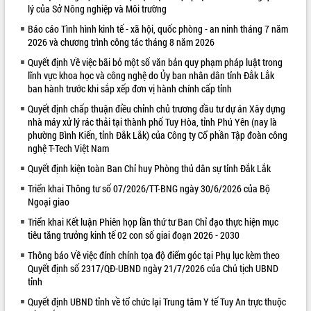
lý của Sở Nông nghiệp và Môi trường
Loading the player...
Báo cáo Tình hình kinh tế - xã hội, quốc phòng - an ninh tháng 7 năm
2026 và chương trình công tác tháng 8 năm 2026
Khám bệnh, cấp phát thuốc miễn phí
và tặng quà người dân xã Cư Pui
Quyết định Về việc bãi bỏ một số văn bản quy phạm pháp luật trong
lĩnh vực khoa học và công nghệ do Ủy ban nhân dân tỉnh Đắk Lắk
Hội nghị UBND tỉnh Đắk Lắk thường kỳ
ban hành trước khi sắp xếp đơn vị hành chính cấp tỉnh
tháng 7/2026
Lễ truy tặng danh hiệu “Bà Mẹ Việt
Quyết định chấp thuận điều chỉnh chủ trương đầu tư dự án Xây dựng
nhà máy xử lý rác thải tại thành phố Tuy Hòa, tỉnh Phú Yên (nay là
Nam Anh hùng” và trao Huân chương
phường Bình Kiến, tỉnh Đắk Lắk) của Công ty Cổ phần Tập đoàn công
Lao động
nghệ T-Tech Việt Nam
ALBUM ẢNH
UBND tỉnh Đắk Lắk triển khai nhiệm
vụ 6 tháng cuối năm 2026
Quyết định kiện toàn Ban Chỉ huy Phòng thủ dân sự tỉnh Đắk Lắk
Kỳ họp thứ Hai, Hội đồng nhân dân
Triển khai Thông tư số 07/2026/TT-BNG ngày 30/6/2026 của Bộ
tỉnh khóa XI quyết nghị nhiều nội dung
Ngoại giao
quan trọng
Triển khai Kết luận Phiên họp lần thứ tư Ban Chỉ đạo thực hiện mục
Bí thư Tỉnh ủy Lương Nguyễn Minh
tiêu tăng trưởng kinh tế 02 con số giai đoạn 2026 - 2030
Triết thăm, tặng quà người có công với
Thông báo Về việc đính chính tọa độ điểm góc tại Phụ lục kèm theo
cách mạng
Quyết định số 2317/QĐ-UBND ngày 21/7/2026 của Chủ tịch UBND
Rà soát, hoàn thiện hệ thống thiết chế
tỉnh
văn hóa, thể thao đáp ứng yêu cầu
LIÊN KẾT WEB
Quyết định UBND tỉnh về tổ chức lại Trung tâm Y tế Tuy An trực thuộc
phát triển mới