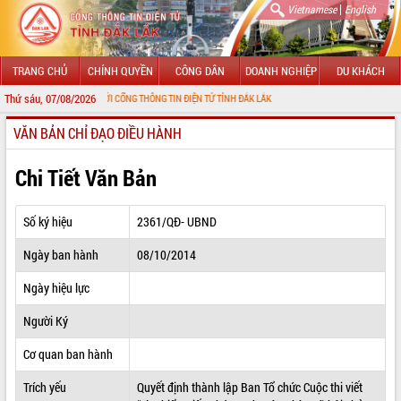
|
Vietnamese
English
TRANG CHỦ
CHÍNH QUYỀN
CÔNG DÂN
DOANH NGHIỆP
DU KHÁCH
Thứ sáu, 07/08/2026
HÀO MỪNG ĐẾN VỚI CỔNG THÔNG TIN ĐIỆN TỬ TỈNH ĐẮK LẮK
VĂN BẢN CHỈ ĐẠO ĐIỀU HÀNH
GIỚI THIỆU
LÃNH ĐẠO UBND TỈNH
Chi Tiết Văn Bản
TIN TỨC SỰ KIỆN
Số ký hiệu
2361/QĐ- UBND
SỞ, BAN, NGÀNH
Ngày ban hành
08/10/2014
UBND CÁC XÃ, PHƯỜNG
Ngày hiệu lực
THÔNG TIN CHỈ ĐẠO ĐIỀU HÀNH
Người Ký
HỆ THỐNG VĂN BẢN
Cơ quan ban hành
Trích yếu
Quyết định thành lập Ban Tổ chức Cuộc thi viết
VĂN BẢN HĐND TỈNH