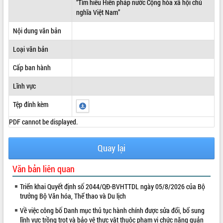
“Tìm hiểu Hiến pháp nước Cộng hòa xã hội chủ
nghĩa Việt Nam”
ĐIỂM TIN VĂN BẢN
Nội dung văn bản
QUY HOẠCH - KẾ HOẠCH
Loại văn bản
Cấp ban hành
Lĩnh vực
Tệp đính kèm
PDF cannot be displayed.
Quay lại
Văn bản liên quan
Triển khai Quyết định số 2044/QĐ-BVHTTDL ngày 05/8/2026 của Bộ
trưởng Bộ Văn hóa, Thể thao và Du lịch
Về việc công bố Danh mục thủ tục hành chính được sửa đổi, bổ sung
lĩnh vực trồng trọt và bảo vệ thực vật thuộc phạm vi chức năng quản
VIDEO