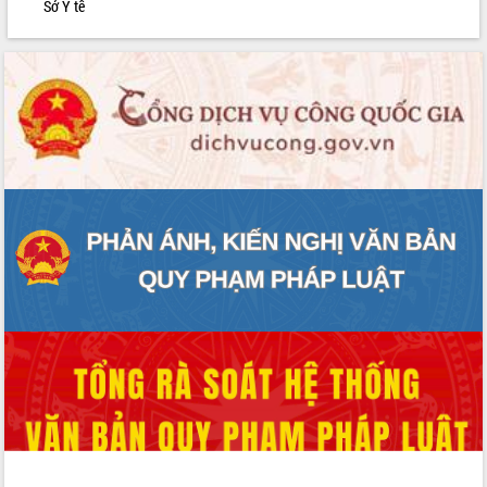
Sở Y tế
Thường trực HĐND tỉnh Đắk Lắk gặp
mặt Đoàn chuyên gia y tế TP. Hồ Chí
Minh
Lễ truy điệu và an táng hài cốt liệt sĩ
tại Nghĩa trang Liệt sĩ xã Sơn Hòa
Bàn giải pháp tháo gỡ khó khăn trong
xuất khẩu sầu riêng và triển khai quy
định EUDR
Thứ trưởng Bộ Nông nghiệp và Môi
trường Nguyễn Hoàng Hiệp khảo sát
vùng trồng và doanh nghiệp đóng gói
sầu riêng tại Đắk Lắk
Trình diễn nghệ thuật chế biến các
món ăn từ sầu riêng
Đắk Lắk công bố Quy hoạch và xúc
tiến đầu tư tỉnh
Ngành cá ngừ Đắk Lắk chủ động thích
ứng để giữ vững thị trường xuất khẩu
Diễn đàn Kinh tế tư nhân Việt Nam đột
phá cơ chế - Hợp tác công tư