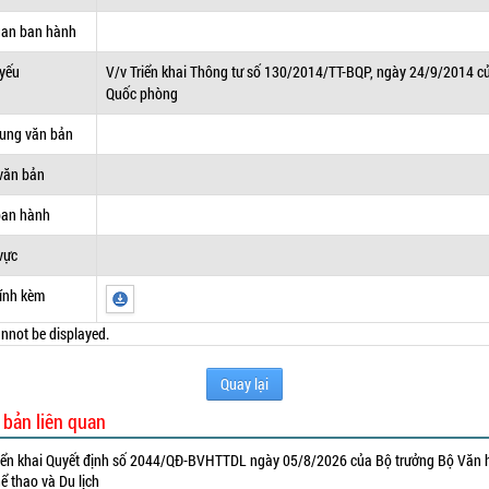
uan ban hành
 yếu
V/v Triển khai Thông tư số 130/2014/TT-BQP, ngày 24/9/2014 c
Quốc phòng
dung văn bản
văn bản
ban hành
vực
ính kèm
nnot be displayed.
Quay lại
 bản liên quan
iển khai Quyết định số 2044/QĐ-BVHTTDL ngày 05/8/2026 của Bộ trưởng Bộ Văn 
ể thao và Du lịch