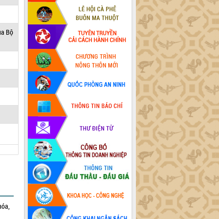
ủa Bộ
hóa,