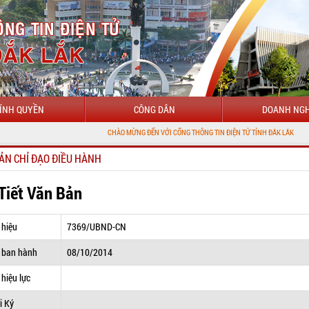
ÍNH QUYỀN
CÔNG DÂN
DOANH NGH
CHÀO MỪNG ĐẾN VỚI CỔNG THÔNG TIN ĐIỆN TỬ TỈNH ĐẮK LẮK
ẢN CHỈ ĐẠO ĐIỀU HÀNH
 Tiết Văn Bản
 hiệu
7369/UBND-CN
 ban hành
08/10/2014
hiệu lực
i Ký