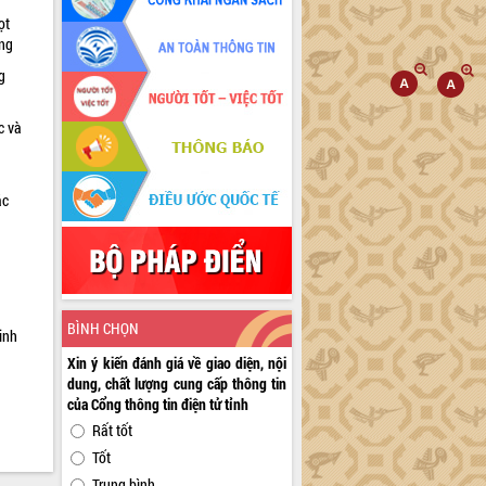
ọt
ờng
g
c và
ác
a
BÌNH CHỌN
inh
Xin ý kiến đánh giá về giao diện, nội
dung, chất lượng cung cấp thông tin
của Cổng thông tin điện tử tỉnh
Rất tốt
Tốt
Trung bình