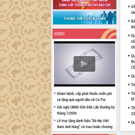
Về
và
Bá
tr
VIDEO
Qu
cô
ch
Qu
th
Cô
Qu
Tr
Tr
Khám bệnh, cấp phát thuốc miễn phí
tế
và tặng quà người dân xã Cư Pui
Hội nghị UBND tỉnh Đắk Lắk thường kỳ
Th
tháng 7/2026
23
Lễ truy tặng danh hiệu “Bà Mẹ Việt
Qu
Nam Anh hùng” và trao Huân chương
Lao động