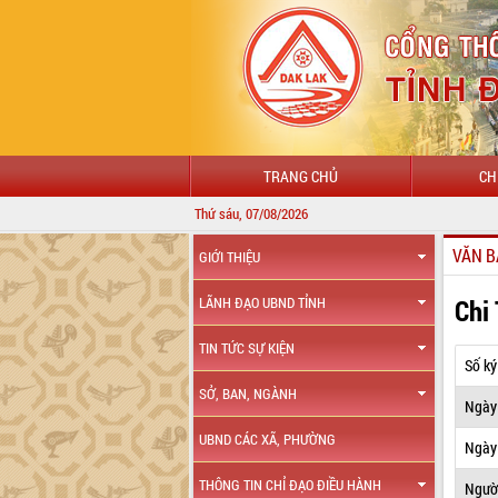
TRANG CHỦ
CH
Thứ sáu, 07/08/2026
VĂN B
GIỚI THIỆU
Chi
LÃNH ĐẠO UBND TỈNH
TIN TỨC SỰ KIỆN
Số ký
SỞ, BAN, NGÀNH
Ngày
UBND CÁC XÃ, PHƯỜNG
Ngày 
THÔNG TIN CHỈ ĐẠO ĐIỀU HÀNH
Ngườ