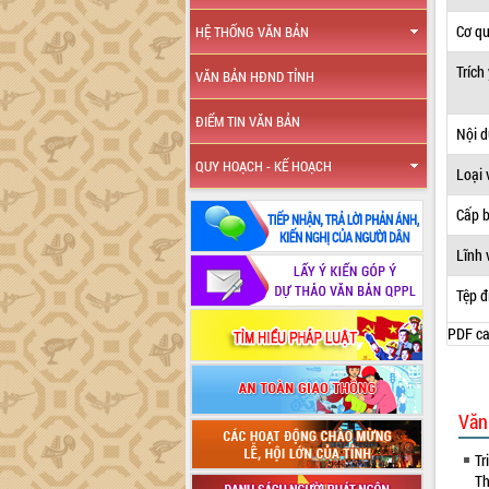
Cơ q
HỆ THỐNG VĂN BẢN
Trích
VĂN BẢN HĐND TỈNH
ĐIỂM TIN VĂN BẢN
Nội 
QUY HOẠCH - KẾ HOẠCH
Loại 
Cấp 
Lĩnh 
Tệp đ
PDF ca
Văn
Tr
Th