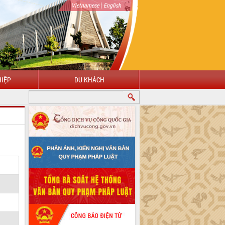
|
Vietnamese
English
IỆP
DU KHÁCH