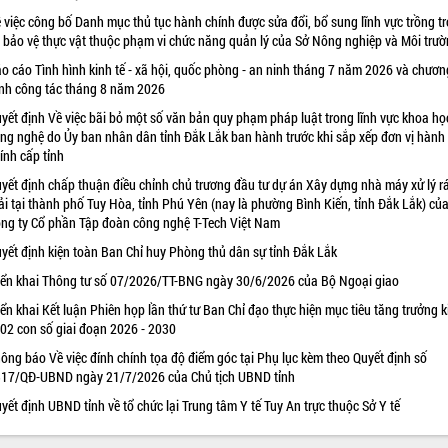
 việc công bố Danh mục thủ tục hành chính được sửa đổi, bổ sung lĩnh vực trồng tr
 bảo vệ thực vật thuộc phạm vi chức năng quản lý của Sở Nông nghiệp và Môi trư
o cáo Tình hình kinh tế - xã hội, quốc phòng - an ninh tháng 7 năm 2026 và chươn
ình công tác tháng 8 năm 2026
yết định Về việc bãi bỏ một số văn bản quy phạm pháp luật trong lĩnh vực khoa họ
ng nghệ do Ủy ban nhân dân tỉnh Đắk Lắk ban hành trước khi sắp xếp đơn vị hành
ính cấp tỉnh
yết định chấp thuận điều chỉnh chủ trương đầu tư dự án Xây dựng nhà máy xử lý r
ải tại thành phố Tuy Hòa, tỉnh Phú Yên (nay là phường Bình Kiến, tỉnh Đắk Lắk) củ
ng ty Cổ phần Tập đoàn công nghệ T-Tech Việt Nam
yết định kiện toàn Ban Chỉ huy Phòng thủ dân sự tỉnh Đắk Lắk
iển khai Thông tư số 07/2026/TT-BNG ngày 30/6/2026 của Bộ Ngoại giao
iển khai Kết luận Phiên họp lần thứ tư Ban Chỉ đạo thực hiện mục tiêu tăng trưởng k
 02 con số giai đoạn 2026 - 2030
ông báo Về việc đính chính tọa độ điểm góc tại Phụ lục kèm theo Quyết định số
17/QĐ-UBND ngày 21/7/2026 của Chủ tịch UBND tỉnh
yết định UBND tỉnh về tổ chức lại Trung tâm Y tế Tuy An trực thuộc Sở Y tế