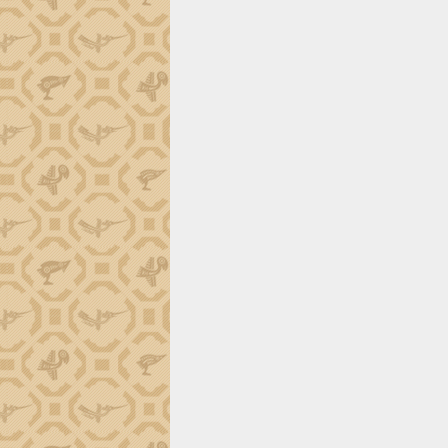
trường Nguyễn Hoàng Hiệp khảo sát
vùng trồng và doanh nghiệp đóng gói
sầu riêng tại Đắk Lắk
Trình diễn nghệ thuật chế biến các
món ăn từ sầu riêng
Đắk Lắk công bố Quy hoạch và xúc
tiến đầu tư tỉnh
Ngành cá ngừ Đắk Lắk chủ động thích
ứng để giữ vững thị trường xuất khẩu
Diễn đàn Kinh tế tư nhân Việt Nam đột
phá cơ chế - Hợp tác công tư
Đề án 06 tạo bước ngoặt đột phá trong
cải cách hành chính tỉnh Đắk Lắk
Kết nối tour, đẩy mạnh chuyển đổi số
để phát triển du lịch Đắk Lắk
Khởi động Dự án Đầu tư xây dựng hạ
tầng kỹ thuật Cụm công nghiệp Tân
Tiến
Gặp mặt các cơ quan báo chí nhân Kỷ
niệm 101 năm Ngày Báo chí Cách
mạng Việt Nam