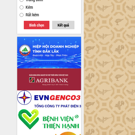
Kém
Rất kém
Bình chọn
Kết quả