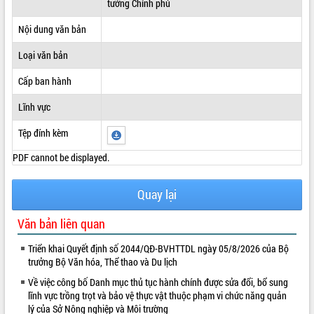
tướng Chính phủ
ĐIỂM TIN VĂN BẢN
Nội dung văn bản
QUY HOẠCH - KẾ HOẠCH
Loại văn bản
Cấp ban hành
Lĩnh vực
Tệp đính kèm
PDF cannot be displayed.
Quay lại
Văn bản liên quan
Triển khai Quyết định số 2044/QĐ-BVHTTDL ngày 05/8/2026 của Bộ
trưởng Bộ Văn hóa, Thể thao và Du lịch
Về việc công bố Danh mục thủ tục hành chính được sửa đổi, bổ sung
lĩnh vực trồng trọt và bảo vệ thực vật thuộc phạm vi chức năng quản
lý của Sở Nông nghiệp và Môi trường