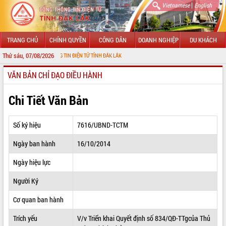
|
Vietnamese
English
TRANG CHỦ
CHÍNH QUYỀN
CÔNG DÂN
DOANH NGHIỆP
DU KHÁCH
Thứ sáu, 07/08/2026
VỚI CỔNG THÔNG TIN ĐIỆN TỬ TỈNH ĐẮK LẮK
VĂN BẢN CHỈ ĐẠO ĐIỀU HÀNH
GIỚI THIỆU
LÃNH ĐẠO UBND TỈNH
Chi Tiết Văn Bản
TIN TỨC SỰ KIỆN
Số ký hiệu
7616/UBND-TCTM
SỞ, BAN, NGÀNH
Ngày ban hành
16/10/2014
UBND CÁC XÃ, PHƯỜNG
Ngày hiệu lực
THÔNG TIN CHỈ ĐẠO ĐIỀU HÀNH
Người Ký
HỆ THỐNG VĂN BẢN
Cơ quan ban hành
Trích yếu
V/v Triển khai Quyết định số 834/QĐ-TTgcủa Thủ
VĂN BẢN HĐND TỈNH