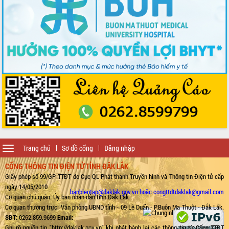
Toggle
Trang chủ
Sơ đồ cổng
Đăng nhập
navigation
CỔNG THÔNG TIN ĐIỆN TỬ TỈNH ĐẮK LẮK
Giấy phép số 99/GP-TTĐT do Cục QL Phát thanh Truyền hình và Thông tin Điện tử cấp
ngày 14/05/2010
banbientap@daklak.gov.vn hoặc congttdtdaklak@gmail.com
Cơ quan chủ quản: Ủy ban nhân dân tỉnh Đắk Lắk
Cơ quan thường trực: Văn phòng UBND tỉnh - 09 Lê Duẩn - P.Buôn Ma Thuột - Đắk Lắk.
SĐT:
0262.859.9699
Email:
Ghi rõ nguồn tin "http://daklak.gov.vn" khi phát hành lại các thông tin từ Cổng TTĐT