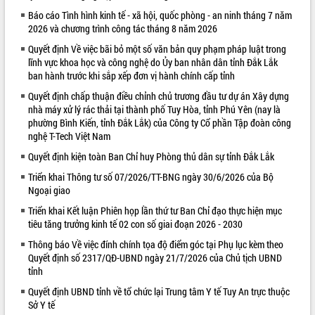
Báo cáo Tình hình kinh tế - xã hội, quốc phòng - an ninh tháng 7 năm
VIDEO
2026 và chương trình công tác tháng 8 năm 2026
Không có file video nào để phát.
Quyết định Về việc bãi bỏ một số văn bản quy phạm pháp luật trong
lĩnh vực khoa học và công nghệ do Ủy ban nhân dân tỉnh Đắk Lắk
ALBUM ẢNH
ban hành trước khi sắp xếp đơn vị hành chính cấp tỉnh
Quyết định chấp thuận điều chỉnh chủ trương đầu tư dự án Xây dựng
nhà máy xử lý rác thải tại thành phố Tuy Hòa, tỉnh Phú Yên (nay là
phường Bình Kiến, tỉnh Đắk Lắk) của Công ty Cổ phần Tập đoàn công
nghệ T-Tech Việt Nam
Quyết định kiện toàn Ban Chỉ huy Phòng thủ dân sự tỉnh Đắk Lắk
Triển khai Thông tư số 07/2026/TT-BNG ngày 30/6/2026 của Bộ
Ngoại giao
Triển khai Kết luận Phiên họp lần thứ tư Ban Chỉ đạo thực hiện mục
LIÊN KẾT WEB
tiêu tăng trưởng kinh tế 02 con số giai đoạn 2026 - 2030
Thông báo Về việc đính chính tọa độ điểm góc tại Phụ lục kèm theo
Quyết định số 2317/QĐ-UBND ngày 21/7/2026 của Chủ tịch UBND
tỉnh
Quyết định UBND tỉnh về tổ chức lại Trung tâm Y tế Tuy An trực thuộc
Sở Y tế