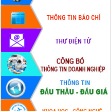
Quy hoạch và Xúc tiến đầu tư tỉnh Đắk
Lắk
Khơi thông điểm nghẽn, đẩy nhanh
giải ngân vốn khắc phục thiên tai
HĐND tỉnh thông qua điều chỉnh Quy
hoạch tỉnh thời kỳ 2021-2030
Hội thảo góp ý hồ sơ điều chỉnh quy
hoạch tỉnh Đắk Lắk thời kỳ 2021-2030,
tầm nhìn đến năm 2050
Nâng cao hiệu quả hoạt động của các
doanh nghiệp nhà nước
Hội nghị triển khai kết nối mạng
truyền số liệu chuyên dùng phục vụ cơ
quan Đảng, Nhà nước
Lễ phát động chuỗi hoạt động chung
tay làm sạch môi trường
Xã Ea Kar bước chuyển mình trong
công tác cải cách hành chính mô hình
mới
UBND tỉnh họp báo định kỳ tháng 4
năm 2026