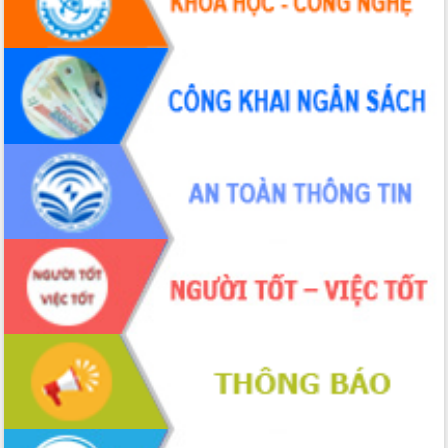
Hội thảo khoa học “Giải pháp thúc đẩy
phát triển nền kinh tế xanh tại tỉnh
Đắk Lắk”
Tăng cường giám sát, đôn đốc thực
hiện nhiệm vụ quản lý tài sản công
hàng tuần
Tháo gỡ những vướng mắc, đẩy mạnh
công tác cải cách thủ tục hành chính
tại Trung tâm Phục vụ hành chính
công tỉnh
Đắk Lắk: Tôn vinh 46 giải pháp tại Hội
thi Sáng tạo Kỹ thuật 2024 - 2025
Đắk Lắk rà soát, điều chỉnh Đề án 190
về phát triển nuôi trồng thủy sản
Phó Chủ tịch UBND tỉnh Đắk Lắk
Trương Công Thái kiểm tra thực địa
Dự án cao tốc Khánh Hòa - Buôn Ma
Thuột
Định vị cà phê Việt Nam như một “di
sản sống” trong dòng chảy toàn cầu