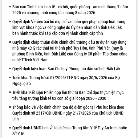
Báo cáo Tình hình kinh tế - xã hội, quốc phòng - an ninh tháng 7 năm
VIDEO
2026 và chương trình công tác tháng 8 năm 2026
Quyết định Về việc bãi bỏ một số văn bản quy phạm pháp luật trong
lĩnh vực khoa học và công nghệ do Ủy ban nhân dân tỉnh Đắk Lắk
ban hành trước khi sắp xếp đơn vị hành chính cấp tỉnh
Quyết định chấp thuận điều chỉnh chủ trương đầu tư dự án Xây dựng
nhà máy xử lý rác thải tại thành phố Tuy Hòa, tỉnh Phú Yên (nay là
phường Bình Kiến, tỉnh Đắk Lắk) của Công ty Cổ phần Tập đoàn công
nghệ T-Tech Việt Nam
Quyết định kiện toàn Ban Chỉ huy Phòng thủ dân sự tỉnh Đắk Lắk
Khám bệnh, cấp phát thuốc miễn phí
và tặng quà người dân xã Cư Pui
Triển khai Thông tư số 07/2026/TT-BNG ngày 30/6/2026 của Bộ
Ngoại giao
Hội nghị UBND tỉnh Đắk Lắk thường kỳ
tháng 7/2026
Triển khai Kết luận Phiên họp lần thứ tư Ban Chỉ đạo thực hiện mục
Lễ truy tặng danh hiệu “Bà Mẹ Việt
tiêu tăng trưởng kinh tế 02 con số giai đoạn 2026 - 2030
Nam Anh hùng” và trao Huân chương
Thông báo Về việc đính chính tọa độ điểm góc tại Phụ lục kèm theo
Lao động
Quyết định số 2317/QĐ-UBND ngày 21/7/2026 của Chủ tịch UBND
ALBUM ẢNH
UBND tỉnh Đắk Lắk triển khai nhiệm
tỉnh
vụ 6 tháng cuối năm 2026
Quyết định UBND tỉnh về tổ chức lại Trung tâm Y tế Tuy An trực thuộc
Kỳ họp thứ Hai, Hội đồng nhân dân
Sở Y tế
tỉnh khóa XI quyết nghị nhiều nội dung