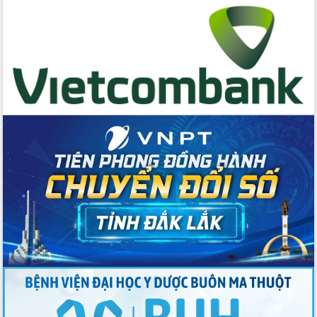
cấp xã
Đắk Lắk phát động hưởng ứng Ngày
Quyền của người tiêu dùng Việt Nam
2026
Đẩy mạnh cải cách hành chính, quyết
tâm đạt được mục tiêu tăng trưởng
hai con số trong năm 2026
Tổ chức trang trọng Lễ hội Đền thờ
Lương Văn Chánh năm 2026
Phó Bí thư Tỉnh ủy Đắk Lắk Đỗ Hữu
Huy giữ chức Bí thư Đảng ủy Ủy Ban
Nhân dân tỉnh
Bệnh án điện tử thúc đẩy chuyển đổi
số y tế tại Đắk Lắk
Chuyển đổi số thư viện: Mở rộng
không gian tri thức trong thời đại số
Đánh giá, rút kinh nghiệm công tác tổ
chức diễn tập trước ngày bầu cử
Chương trình “Gặp gỡ hữu nghị –
Friendship Meeting New Year 2026”