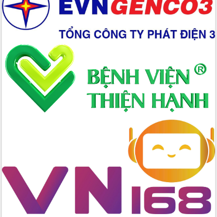
Xây dựng nền hành chính số đồng
hành cùng nông dân dân, doanh nghiệp
Giai đoạn 2026-2030, Đắk Lắk phấn
đấu có 77% xã đạt chuẩn nông thôn
mới
Chuyển đổi số 'mở đường' cho nông
nghiệp Đắk Lắk tăng trưởng bứt phá
Triển khai đồng bộ đo đạc, lập hồ sơ
địa chính, hoàn thiện cơ sở dữ liệu đất
đai
Ứng dụng sinh trắc học - Bước tiến
trong hành trình chuyển đổi số tại Đắk
Lắk
Đắk Lắk nâng cao hiệu quả công tác
Đảng từ Sổ tay đảng viên điện tử
Đắk Lắk đẩy mạnh nuôi biển công
nghệ, hướng tới phát triển thủy sản
bền vững
Tập huấn nâng cao năng lực triển khai
chuyển đổi số cho cán bộ, công chức