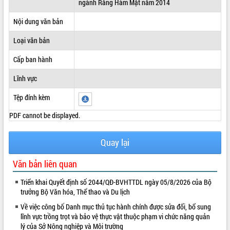
ngành Răng Hàm Mặt năm 2014
ĐIỂM TIN VĂN BẢN
Nội dung văn bản
QUY HOẠCH - KẾ HOẠCH
Loại văn bản
Cấp ban hành
Lĩnh vực
Tệp đính kèm
PDF cannot be displayed.
Quay lại
Văn bản liên quan
Triển khai Quyết định số 2044/QĐ-BVHTTDL ngày 05/8/2026 của Bộ
trưởng Bộ Văn hóa, Thể thao và Du lịch
Về việc công bố Danh mục thủ tục hành chính được sửa đổi, bổ sung
lĩnh vực trồng trọt và bảo vệ thực vật thuộc phạm vi chức năng quản
lý của Sở Nông nghiệp và Môi trường