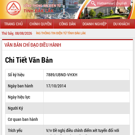
|
Vietnamese
English
TRANG CHỦ
CHÍNH QUYỀN
CÔNG DÂN
DOANH NGHIỆP
DU KHÁCH
Thứ bảy, 08/08/2026
G ĐẾN VỚI CỔNG THÔNG TIN ĐIỆN TỬ TỈNH ĐẮK LẮK
VĂN BẢN CHỈ ĐẠO ĐIỀU HÀNH
GIỚI THIỆU
LÃNH ĐẠO UBND TỈNH
Chi Tiết Văn Bản
TIN TỨC SỰ KIỆN
Số ký hiệu
7889/UBND-VHXH
SỞ, BAN, NGÀNH
Ngày ban hành
17/10/2014
UBND CÁC XÃ, PHƯỜNG
Ngày hiệu lực
THÔNG TIN CHỈ ĐẠO ĐIỀU HÀNH
Người Ký
HỆ THỐNG VĂN BẢN
Cơ quan ban hành
Trích yếu
V/v Đề nghị điều chỉnh điểm xét tuyển đối với
VĂN BẢN HĐND TỈNH