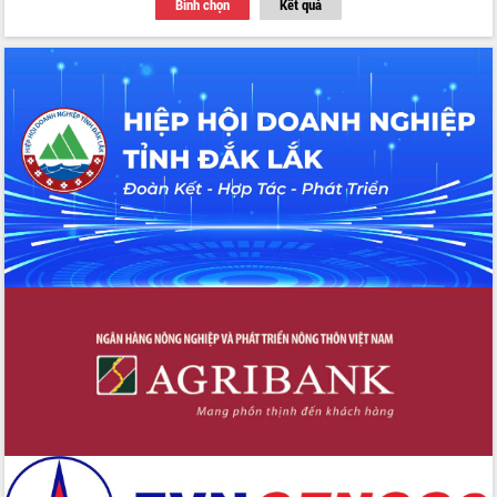
Bình chọn
Kết quả
Thứ trưởng Bộ Y tế làm việc với tỉnh
Đắk Lắk về phát triển nhân lực y tế
cho trạm y tế cấp xã
Du lịch Đắk Lắk nâng tầm trải nghiệm
du khách thông qua Hệ thống cơ sở dữ
liệu và Bản đồ số
Tập huấn ứng dụng trí tuệ nhân tạo (AI)
trong thương mại điện tử năm 2026
Đoàn đại biểu Quốc hội tỉnh Đắk Lắk
trao đổi thông tin trước Kỳ họp thứ
nhất, Quốc hội khóa XVI
Quyết liệt cải cách hành chính, khơi
thông nguồn lực phát triển
Nâng cao hiệu lực, hiệu quả HĐND
tỉnh thông qua hiện đại hóa hành chính
Xã Ea Phê gắn cải cách hành chính với
chuyển đổi số
Phó Chủ tịch Thường trực UBND tỉnh
Hồ Thị Nguyên Thảo làm việc tại Trung
tâm Phục vụ hành chính công xã Ea
Phê