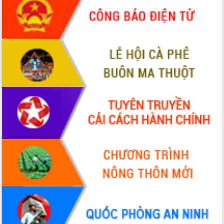
món ăn từ sầu riêng
Đắk Lắk công bố Quy hoạch và xúc
tiến đầu tư tỉnh
Ngành cá ngừ Đắk Lắk chủ động thích
ứng để giữ vững thị trường xuất khẩu
Diễn đàn Kinh tế tư nhân Việt Nam đột
phá cơ chế - Hợp tác công tư
Đề án 06 tạo bước ngoặt đột phá trong
cải cách hành chính tỉnh Đắk Lắk
Kết nối tour, đẩy mạnh chuyển đổi số
để phát triển du lịch Đắk Lắk
Khởi động Dự án Đầu tư xây dựng hạ
tầng kỹ thuật Cụm công nghiệp Tân
Tiến
Gặp mặt các cơ quan báo chí nhân Kỷ
niệm 101 năm Ngày Báo chí Cách
mạng Việt Nam
Đắk Lắk sơ kết 4 năm triển khai thực
hiện Đề án 06 của Chính phủ
Họp báo thông tin về Hội nghị Công bố