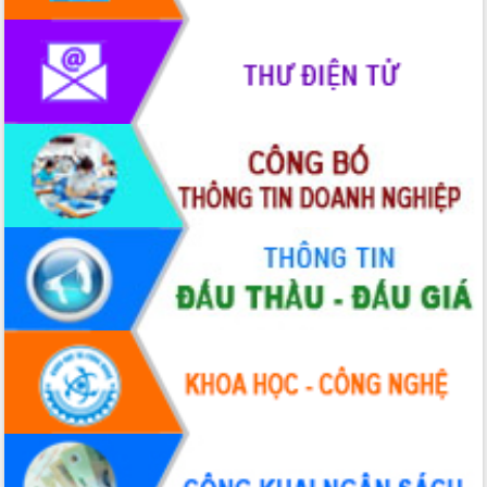
Rà soát, hoàn thiện hệ thống thiết chế
văn hóa, thể thao đáp ứng yêu cầu
phát triển mới
Thường trực HĐND tỉnh Đắk Lắk gặp
mặt Đoàn chuyên gia y tế TP. Hồ Chí
Minh
Lễ truy điệu và an táng hài cốt liệt sĩ
tại Nghĩa trang Liệt sĩ xã Sơn Hòa
Bàn giải pháp tháo gỡ khó khăn trong
xuất khẩu sầu riêng và triển khai quy
định EUDR
Thứ trưởng Bộ Nông nghiệp và Môi
trường Nguyễn Hoàng Hiệp khảo sát
vùng trồng và doanh nghiệp đóng gói
sầu riêng tại Đắk Lắk
Trình diễn nghệ thuật chế biến các
món ăn từ sầu riêng
Đắk Lắk công bố Quy hoạch và xúc
tiến đầu tư tỉnh
Ngành cá ngừ Đắk Lắk chủ động thích