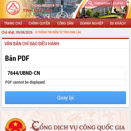
|
Vietnamese
English
TRANG CHỦ
CHÍNH QUYỀN
CÔNG DÂN
DOANH NGHIỆP
DU KHÁCH
Chủ nhật, 09/08/2026
 ĐẾN VỚI CỔNG THÔNG TIN ĐIỆN TỬ TỈNH ĐẮK LẮK
VĂN BẢN CHỈ ĐẠO ĐIỀU HÀNH
GIỚI THIỆU
LÃNH ĐẠO UBND TỈNH
Bản PDF
TIN TỨC SỰ KIỆN
7644/UBND-CN
SỞ, BAN, NGÀNH
PDF cannot be displayed.
UBND CÁC XÃ, PHƯỜNG
Quay lại
THÔNG TIN CHỈ ĐẠO ĐIỀU HÀNH
HỆ THỐNG VĂN BẢN
VĂN BẢN HĐND TỈNH