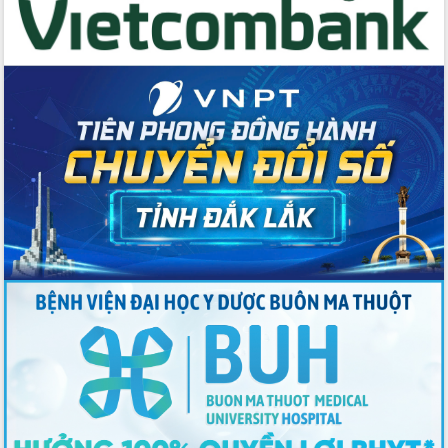
du khách thông qua Hệ thống cơ sở dữ
liệu và Bản đồ số
Tập huấn ứng dụng trí tuệ nhân tạo (AI)
trong thương mại điện tử năm 2026
Đoàn đại biểu Quốc hội tỉnh Đắk Lắk
trao đổi thông tin trước Kỳ họp thứ
nhất, Quốc hội khóa XVI
Quyết liệt cải cách hành chính, khơi
thông nguồn lực phát triển
Nâng cao hiệu lực, hiệu quả HĐND
tỉnh thông qua hiện đại hóa hành chính
Xã Ea Phê gắn cải cách hành chính với
chuyển đổi số
Phó Chủ tịch Thường trực UBND tỉnh
Hồ Thị Nguyên Thảo làm việc tại Trung
tâm Phục vụ hành chính công xã Ea
Phê
Xây dựng nền hành chính số đồng
hành cùng nông dân dân, doanh nghiệp
Giai đoạn 2026-2030, Đắk Lắk phấn