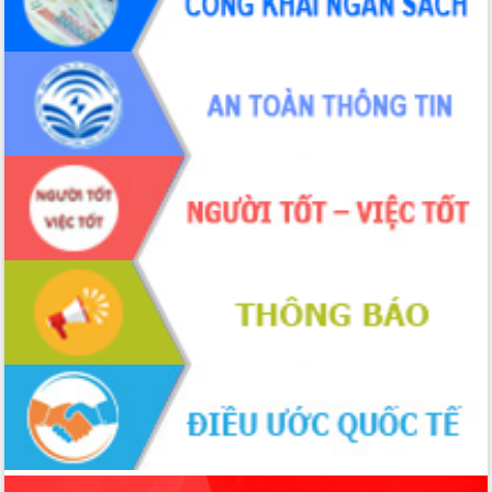
ứng để giữ vững thị trường xuất khẩu
Diễn đàn Kinh tế tư nhân Việt Nam đột
phá cơ chế - Hợp tác công tư
Đề án 06 tạo bước ngoặt đột phá trong
cải cách hành chính tỉnh Đắk Lắk
Kết nối tour, đẩy mạnh chuyển đổi số
để phát triển du lịch Đắk Lắk
Khởi động Dự án Đầu tư xây dựng hạ
tầng kỹ thuật Cụm công nghiệp Tân
Tiến
Gặp mặt các cơ quan báo chí nhân Kỷ
niệm 101 năm Ngày Báo chí Cách
mạng Việt Nam
Đắk Lắk sơ kết 4 năm triển khai thực
hiện Đề án 06 của Chính phủ
Họp báo thông tin về Hội nghị Công bố
Quy hoạch và Xúc tiến đầu tư tỉnh Đắk
Lắk
Khơi thông điểm nghẽn, đẩy nhanh
giải ngân vốn khắc phục thiên tai