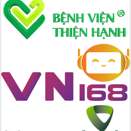
nhanh tiến độ các dự án trọng điểm
trong Khu kinh tế Nam Phú Yên
Hòn Yến phát triển du lịch gắn với bảo
tồn biển
Lấy ý kiến điều chỉnh Quy hoạch tỉnh
Đắk Lắk thời kỳ 2021-2030, tầm nhìn
đến năm 2050
Phát động chiến dịch 30 ngày đêm
giải phóng mặt bằng Tuyến đường bộ
ven biển
Đắk Lắk nỗ lực thúc đẩy tăng trưởng
kinh tế từ 10% trở lên trong Quý
II/2026
Đắk Lắk ký kết thỏa thuận hợp tác về
chuyển đổi số giai đoạn 2026 – 2030
với Tập đoàn Bưu chính Viễn thông
Việt Nam
Thứ trưởng Bộ Y tế làm việc với tỉnh
Đắk Lắk về phát triển nhân lực y tế
cho trạm y tế cấp xã
Du lịch Đắk Lắk nâng tầm trải nghiệm