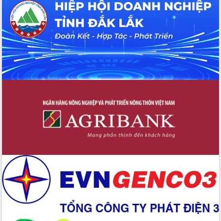
hiện nhiệm vụ quản lý tài sản công
hàng tuần
Tháo gỡ những vướng mắc, đẩy mạnh
công tác cải cách thủ tục hành chính
tại Trung tâm Phục vụ hành chính
công tỉnh
Đắk Lắk: Tôn vinh 46 giải pháp tại Hội
thi Sáng tạo Kỹ thuật 2024 - 2025
Đắk Lắk rà soát, điều chỉnh Đề án 190
về phát triển nuôi trồng thủy sản
Phó Chủ tịch UBND tỉnh Đắk Lắk
Trương Công Thái kiểm tra thực địa
Dự án cao tốc Khánh Hòa - Buôn Ma
Thuột
Định vị cà phê Việt Nam như một “di
sản sống” trong dòng chảy toàn cầu
Xây dựng nông thôn mới: Nâng cao đời
sống người dân từ những mô hình thiết
thực
Quyết liệt tháo gỡ vướng mắc, đẩy