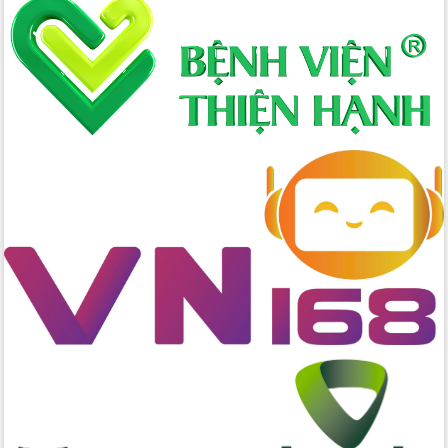
Xây dựng nông thôn mới: Nâng cao đời
sống người dân từ những mô hình thiết
thực
Quyết liệt tháo gỡ vướng mắc, đẩy
nhanh tiến độ các dự án trọng điểm
trong Khu kinh tế Nam Phú Yên
Hòn Yến phát triển du lịch gắn với bảo
tồn biển
Lấy ý kiến điều chỉnh Quy hoạch tỉnh
Đắk Lắk thời kỳ 2021-2030, tầm nhìn
đến năm 2050
Phát động chiến dịch 30 ngày đêm
giải phóng mặt bằng Tuyến đường bộ
ven biển
Đắk Lắk nỗ lực thúc đẩy tăng trưởng
kinh tế từ 10% trở lên trong Quý
II/2026
Đắk Lắk ký kết thỏa thuận hợp tác về
chuyển đổi số giai đoạn 2026 – 2030
với Tập đoàn Bưu chính Viễn thông
Việt Nam