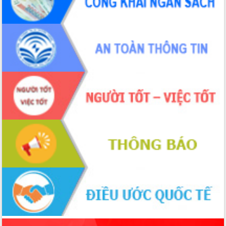
món ăn từ sầu riêng
Đắk Lắk công bố Quy hoạch và xúc
tiến đầu tư tỉnh
Ngành cá ngừ Đắk Lắk chủ động thích
ứng để giữ vững thị trường xuất khẩu
Diễn đàn Kinh tế tư nhân Việt Nam đột
phá cơ chế - Hợp tác công tư
Đề án 06 tạo bước ngoặt đột phá trong
cải cách hành chính tỉnh Đắk Lắk
Kết nối tour, đẩy mạnh chuyển đổi số
để phát triển du lịch Đắk Lắk
Khởi động Dự án Đầu tư xây dựng hạ
tầng kỹ thuật Cụm công nghiệp Tân
Tiến
Gặp mặt các cơ quan báo chí nhân Kỷ
niệm 101 năm Ngày Báo chí Cách
mạng Việt Nam
Đắk Lắk sơ kết 4 năm triển khai thực
hiện Đề án 06 của Chính phủ
Họp báo thông tin về Hội nghị Công bố