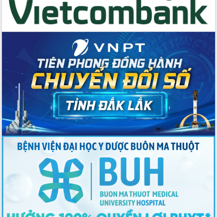
Thứ trưởng Bộ Y tế làm việc với tỉnh
Đắk Lắk về phát triển nhân lực y tế
cho trạm y tế cấp xã
Du lịch Đắk Lắk nâng tầm trải nghiệm
du khách thông qua Hệ thống cơ sở dữ
liệu và Bản đồ số
Tập huấn ứng dụng trí tuệ nhân tạo (AI)
trong thương mại điện tử năm 2026
Đoàn đại biểu Quốc hội tỉnh Đắk Lắk
trao đổi thông tin trước Kỳ họp thứ
nhất, Quốc hội khóa XVI
Quyết liệt cải cách hành chính, khơi
thông nguồn lực phát triển
Nâng cao hiệu lực, hiệu quả HĐND
tỉnh thông qua hiện đại hóa hành chính
Xã Ea Phê gắn cải cách hành chính với
chuyển đổi số
Phó Chủ tịch Thường trực UBND tỉnh
Hồ Thị Nguyên Thảo làm việc tại Trung
tâm Phục vụ hành chính công xã Ea
Phê