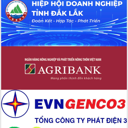
Hội thảo khoa học “Giải pháp thúc đẩy
phát triển nền kinh tế xanh tại tỉnh
Đắk Lắk”
Tăng cường giám sát, đôn đốc thực
hiện nhiệm vụ quản lý tài sản công
hàng tuần
Tháo gỡ những vướng mắc, đẩy mạnh
công tác cải cách thủ tục hành chính
tại Trung tâm Phục vụ hành chính
công tỉnh
Đắk Lắk: Tôn vinh 46 giải pháp tại Hội
thi Sáng tạo Kỹ thuật 2024 - 2025
Đắk Lắk rà soát, điều chỉnh Đề án 190
về phát triển nuôi trồng thủy sản
Phó Chủ tịch UBND tỉnh Đắk Lắk
Trương Công Thái kiểm tra thực địa
Dự án cao tốc Khánh Hòa - Buôn Ma
Thuột
Định vị cà phê Việt Nam như một “di
sản sống” trong dòng chảy toàn cầu