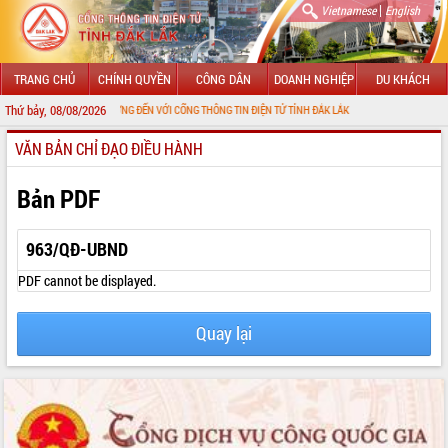
|
Vietnamese
English
TRANG CHỦ
CHÍNH QUYỀN
CÔNG DÂN
DOANH NGHIỆP
DU KHÁCH
Thứ bảy, 08/08/2026
CHÀO MỪNG ĐẾN VỚI CỔNG THÔNG TIN ĐIỆN TỬ TỈNH ĐẮK LẮK
VĂN BẢN CHỈ ĐẠO ĐIỀU HÀNH
GIỚI THIỆU
LÃNH ĐẠO UBND TỈNH
Bản PDF
TIN TỨC SỰ KIỆN
963/QĐ-UBND
SỞ, BAN, NGÀNH
PDF cannot be displayed.
UBND CÁC XÃ, PHƯỜNG
Quay lại
THÔNG TIN CHỈ ĐẠO ĐIỀU HÀNH
HỆ THỐNG VĂN BẢN
VĂN BẢN HĐND TỈNH