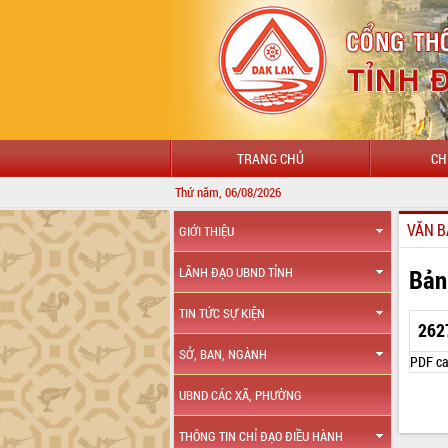
TRANG CHỦ
CH
Thứ năm, 06/08/2026
VĂN B
GIỚI THIỆU
Bản
LÃNH ĐẠO UBND TỈNH
TIN TỨC SỰ KIỆN
262
SỞ, BAN, NGÀNH
PDF ca
UBND CÁC XÃ, PHƯỜNG
THÔNG TIN CHỈ ĐẠO ĐIỀU HÀNH