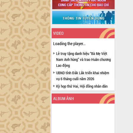
VIDEO
Loading the player...
Lễ truy tặng danh hiệu “Bà Mẹ Việt
Nam Anh hùng” và trao Huân chương
Lao động
UBND tỉnh Đắk Lắk triển khai nhiệm
vụ 6 tháng cuối năm 2026
Kỳ họp thứ Hai, Hội đồng nhân dân
tỉnh khóa XI quyết nghị nhiều nội dung
quan trọng
ALBUM ẢNH
Bí thư Tỉnh ủy Lương Nguyễn Minh
Triết thăm, tặng quà người có công với
cách mạng
Rà soát, hoàn thiện hệ thống thiết chế
văn hóa, thể thao đáp ứng yêu cầu