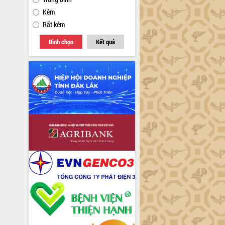
Kém
Rất kém
Bình chọn
Kết quả