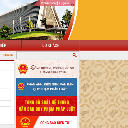
|
Vietnamese
English
IỆP
DU KHÁCH
 ĐẾN VỚI CỔNG THÔNG TIN ĐIỆN TỬ TỈNH ĐẮK LẮK