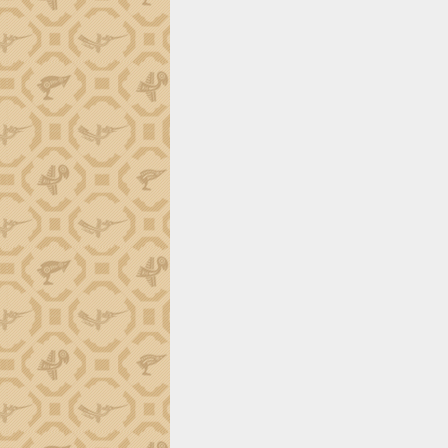
phá cơ chế - Hợp tác công tư
Đề án 06 tạo bước ngoặt đột phá trong
cải cách hành chính tỉnh Đắk Lắk
Kết nối tour, đẩy mạnh chuyển đổi số
để phát triển du lịch Đắk Lắk
Khởi động Dự án Đầu tư xây dựng hạ
tầng kỹ thuật Cụm công nghiệp Tân
Tiến
Gặp mặt các cơ quan báo chí nhân Kỷ
niệm 101 năm Ngày Báo chí Cách
mạng Việt Nam
Đắk Lắk sơ kết 4 năm triển khai thực
hiện Đề án 06 của Chính phủ
Họp báo thông tin về Hội nghị Công bố
Quy hoạch và Xúc tiến đầu tư tỉnh Đắk
Lắk
Khơi thông điểm nghẽn, đẩy nhanh
giải ngân vốn khắc phục thiên tai
HĐND tỉnh thông qua điều chỉnh Quy
hoạch tỉnh thời kỳ 2021-2030