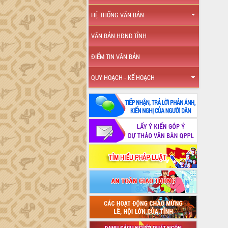
HỆ THỐNG VĂN BẢN
VĂN BẢN HĐND TỈNH
ĐIỂM TIN VĂN BẢN
QUY HOẠCH - KẾ HOẠCH