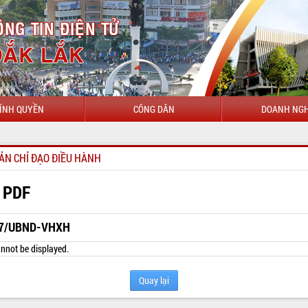
ÍNH QUYỀN
CÔNG DÂN
DOANH NGH
CHÀO MỪNG
ẢN CHỈ ĐẠO ĐIỀU HÀNH
 PDF
7/UBND-VHXH
nnot be displayed.
Quay lại